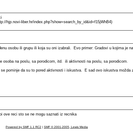
ci
ttp://hjp.novi-liber.hr/index.php?show=search_by_id&id=f15jWhB4)
u osobu ili grupu ili koja su oni izabrali. Evo primer: Gradovi u kojima je n
a je osoba na poslu, sa porodicom, itd. ili aktivnosti na poslu, sa porodicom.
ji se pominje da su to pored aktivnosti i iskustva. E sad ovo iskustva možda z
i ove reci sto se ne mogu saznati iz recnika
Powered by SMF 1.1 RC2
|
SMF © 2001-2005, Lewis Media