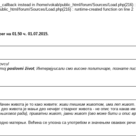
e_callback instead in /home/vokab/public_html/forum/Sources/Load.php(216) : 
ublic_html/forum/Sources/Load.php(216) : runtime-created function on line 2
 на 01.50 ч. 01.07.2015.
novcu!
moj
poslovni život
; Интервјуисали смо високе политичаре, познате пис
ачин живота је то како живите:
живи тешким животом, има леп живот
 део живота је мањи део нечијег стварног живота - не опис тога какав им
е њиховог рада), приватни живот, јавни живот (ово може бити и опис в
ледно матерњи. Већина се упозна са употребом и значењем оваквих речи в