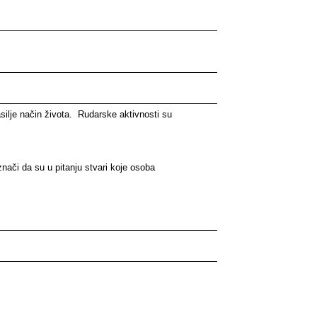
asilje način života. Rudarske aktivnosti su
nači da su u pitanju stvari koje osoba