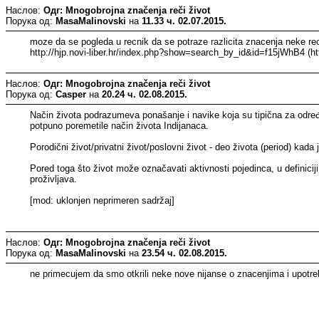
Наслов:
Одг: Mnogobrojna značenja reči život
Порука од:
MasaMalinovski
на
11.33 ч. 02.07.2015.
moze da se pogleda u recnik da se potraze razlicita znacenja neke re
http://hjp.novi-liber.hr/index.php?show=search_by_id&id=f15jWhB4 (h
Наслов:
Одг: Mnogobrojna značenja reči život
Порука од:
Casper
на
20.24 ч. 02.08.2015.
Način života podrazumeva ponašanje i navike koja su tipična za određen
potpuno poremetile način života Indijanaca.
Porodični život/privatni život/poslovni život - deo života (period) kad
Pored toga što život može označavati aktivnosti pojedinca, u definici
proživljava.
[mod: uklonjen neprimeren sadržaj]
Наслов:
Одг: Mnogobrojna značenja reči život
Порука од:
MasaMalinovski
на
23.54 ч. 02.08.2015.
ne primecujem da smo otkrili neke nove nijanse o znacenjima i upotreb