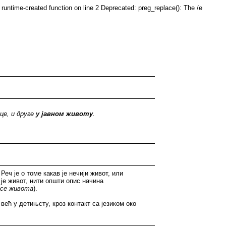
runtime-created function on line 2 Deprecated: preg_replace(): The /e
це, и друге
у јавном животу
.
. Реч је о томе какав је нечији живот, или
 је живот, нити општи опис начина
рсе живота
).
ећ у детињсту, кроз контакт са језиком око