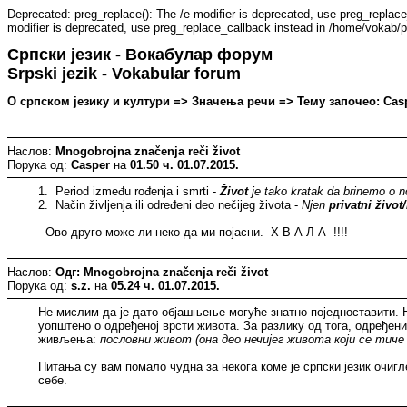
Deprecated: preg_replace(): The /e modifier is deprecated, use preg_replac
modifier is deprecated, use preg_replace_callback instead in /home/vokab/p
Српски језик - Вокабулар форум
Srpski jezik - Vokabular forum
О српском језику и култури => Значења речи => Тему започео: Casper
Наслов:
Mnogobrojna značenja reči život
Порука од:
Casper
на
01.50 ч. 01.07.2015.
1. Period između rođenja i smrti -
Život
je tako kratak da brinemo o 
2. Način življenja ili određeni deo nečijeg života -
Njen
privatni život/
Ово друго може ли неко да ми појасни. Х В А Л А !!!!
Наслов:
Одг: Mnogobrojna značenja reči život
Порука од:
s.z.
на
05.24 ч. 01.07.2015.
Не мислим да је дато објашњење могуће знатно поједноставити. Н
уопштено о одређеној врсти живота. За разлику од тога, одређени
живљења:
пословни живот (она део нечијег живота који се тич
Питања су вам помало чудна за некога коме је српски језик очиг
себе.