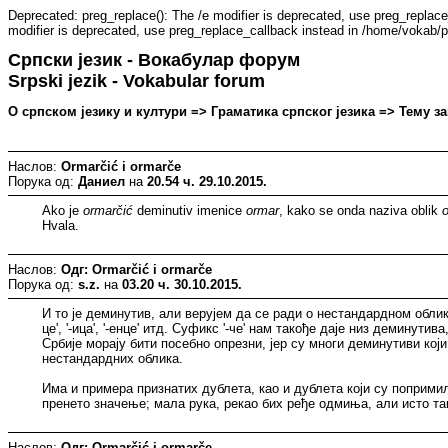
Deprecated: preg_replace(): The /e modifier is deprecated, use preg_replac
modifier is deprecated, use preg_replace_callback instead in /home/vokab/p
Српски језик - Вокабулар форум
Srpski jezik - Vokabular forum
О српском језику и култури => Граматика српског језика => Тему зап
Наслов:
Ormarčić i ormarče
Порука од:
Даниел
на
20.54 ч. 29.10.2015.
Ako je
ormarčić
deminutiv imenice
ormar
, kako se onda naziva oblik
Hvala.
Наслов:
Одг: Ormarčić i ormarče
Порука од:
s.z.
на
03.20 ч. 30.10.2015.
И то је деминутив, али верујем да се ради о нестандардном облику.
це', '-ица', '-енце' итд. Суфикс '-че' нам такође даје низ деминут
Србије морају бити посебно опрезни, јер су многи деминутиви који 
нестандардних облика.
Има и примера признатих дублета, као и дублета који су поприми
пренето значење; мала рука, рекао бих ређе одмиња, али исто та
Наслов:
Одг: Ormarčić i ormarče