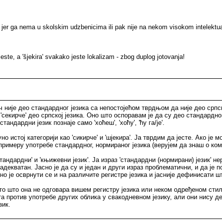
', jer ga nema u skolskim udzbenicima ili pak nije na nekom visokom intelekt
 jeste, a 'šjekira' svakako jeste lokalizam - zbog duplog jotovanja!
ч није део стандардног језика са непостојећом тврдњом да није део српск
е', 'секирче' део српској језика. Оно што оспоравам је да су део стандардног
андардни језик познаје само 'хоћеш', 'хоћу', 'ћу га/је'.
о истој категорији као 'сикирче' и 'шјекира'. Ја тврдим да јесте. Ако је 
римеру употребе стандардног, нормираног језика (верујем да знаш о ком 
андардни' и 'књижевни језик'. Ја израз 'стандардни (нормирани) језик' н
адекватан. Јасно је да су и један и други израз проблематични, и да је 
но је осврнути се и на различите регистре језика и јасније дефинисати 
ато што она не одговара вишем регистру језика или неком одређеном стилу
шта против употребе других облика у свакодневном језику, али они нису 
зик.