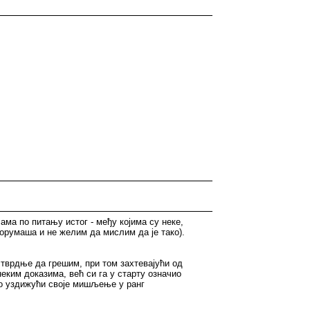
ма по питању истог - међу којима су неке,
форумаша и не желим да мислим да је тако).
тврдње да грешим, при том захтевајући од
неким доказима, већ си га у старту означио
но уздижући своје мишљење у ранг