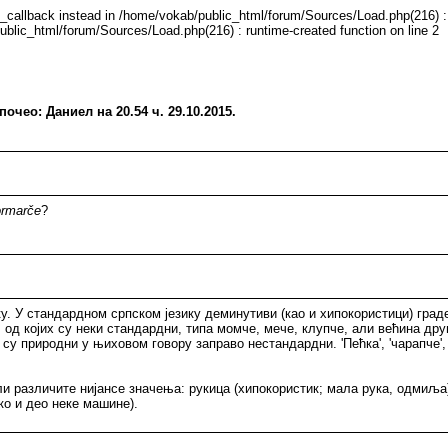
e_callback instead in /home/vokab/public_html/forum/Sources/Load.php(216) : 
ublic_html/forum/Sources/Load.php(216) : runtime-created function on line 2
очео: Даниел на 20.54 ч. 29.10.2015.
ormarče
?
 У стандардном српском језику деминутиви (као и хипокористици) граде се 
ива, од којих су неки стандардни, типа момче, мече, клупче, али већина др
су природни у њиховом говору заправо нестандардни. 'Пећка', 'чарапче', '
ли различите нијансе значења: рукица (хипокористик; мала рука, одмиља
ко и део неке машине).