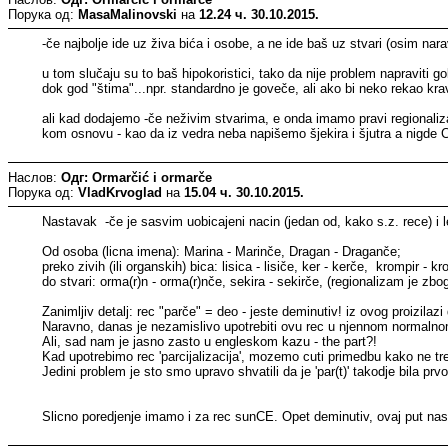
Порука од:
MasaMalinovski
на
12.24 ч. 30.10.2015.
-če najbolje ide uz živa bića i osobe, a ne ide baš uz stvari (osim nar
u tom slučaju su to baš hipokoristici, tako da nije problem napraviti g
dok god "štima"...npr. standardno je goveče, ali ako bi neko rekao kra
ali kad dodajemo -če neživim stvarima, e onda imamo pravi regionalizam i
kom osnovu - kao da iz vedra neba napišemo šjekira i šjutra a nigde C
Наслов:
Одг: Ormarčić i ormarče
Порука од:
VladKrvoglad
на
15.04 ч. 30.10.2015.
Nastavak -če je sasvim uobicajeni nacin (jedan od, kako s.z. rece) i 
Od osoba (licna imena): Marina - Marinče, Dragan - Draganče;
preko zivih (ili organskih) bica: lisica - lisiče, ker - kerče, krompir - k
do stvari: orma(r)n - orma(r)nče, sekira - sekirče, (regionalizam je zbo
Zanimljiv detalj: rec "parče" = deo - jeste deminutiv! iz ovog proizilaz
Naravno, danas je nezamislivo upotrebiti ovu rec u njennom normalnom ob
Ali, sad nam je jasno zasto u engleskom kazu - the part?!
Kad upotrebimo rec 'parcijalizacija', mozemo cuti primedbu kako ne treba
Jedini problem je sto smo upravo shvatili da je 'par(t)' takodje bila prvob
Slicno poredjenje imamo i za rec sunCE. Opet deminutiv, ovaj put nas