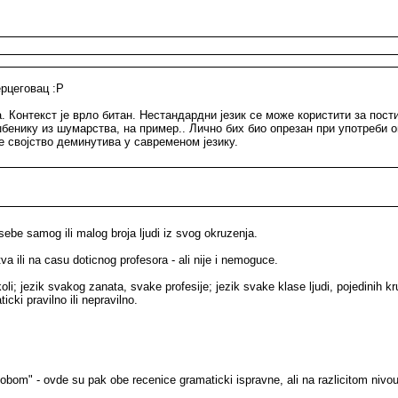
ерцеговац :P
. Контекст је врло битан. Нестандардни језик се може користити за пос
џбенику из шумарства, на пример.. Лично бих био опрезан при употреби о
е својство деминутива у савременом језику.
ebe samog ili malog broja ljudi iz svog okruzenja.
a ili na casu doticnog profesora - ali nije i nemoguce.
koli; jezik svakog zanata, svake profesije; jezik svake klase ljudi, pojedinih k
icki pravilno ili nepravilno.
d tobom" - ovde su pak obe recenice gramaticki ispravne, ali na razlicitom nivo