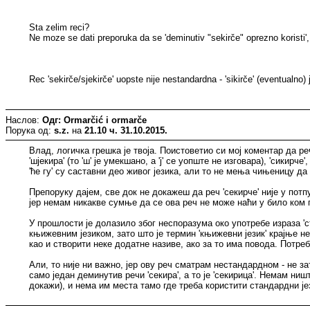
Sta zelim reci?
Ne moze se dati preporuka da se 'deminutiv "sekirče" oprezno koristi
Rec 'sekirče/sjekirče' uopste nije nestandardna - 'sikirče' (eventualno)
Наслов:
Одг: Ormarčić i ormarče
Порука од:
s.z.
на
21.10 ч. 31.10.2015.
Влад, логичка грешка је твоја. Поистоветио си мој коментар да ре
'шјекира' (то 'ш' је умекшано, а 'ј' се уопште не изговара), 'сикирч
'ће гу' су саставни део живог језика, али то не мења чињеницу да ст
Препоруку дајем, све док не докажеш да реч 'секирче' није у потпун
јер немам никакве сумње да се ова реч не може наћи у било ком п
У прошлости је долазило због неспоразума око употребе израза 'ст
књижевним језиком, зато што је термин 'књижевни језик' крајње не
као и створити неке додатне називе, ако за то има повода. Потреб
Али, то није ни важно, јер ову реч сматрам нестандардном - не з
само један деминутив речи 'секира', а то је 'секирица'. Немам ни
докажи), и нема им места тамо где треба користити стандардни је