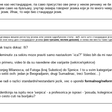
чене као нестандардне, па само присуство ове речи у неком речнику не б
јем само на бувљаку, унутар оквира говорног језика који је по много чем
език. Ипак, то није био стандарди језик.
дговара вишем регистру језика или неком одређеном стилу - већ зато што стандардни језик 
ли они нису део стандардног језика
(ако грешим, молим докажи)
, и нема им места тамо гд
 trazis dokaz. Ili?
 "deminutiv za sekiru moze praviti samo nastavkom '-ica'?" Voleo bih da mi na
 primeru, video bi da su navedene obe varijante (sekirce/sjekirce)
njeg Milanovca, od Futoga (kraj Subotice) do Sjenice. I to u svim kategorija
setiti ovih: jedan je Beogradjanin, drugi Sumadinac, treci Somboc...)
e radi o razlici standardni/nestandarni jezik, vec o uporebi
formalnog/nefor
tkinja na ispitu rece 'serpica' - a profesorica je ispravi - 'posuda, koleginice
je cesto cuti na buvljaku?