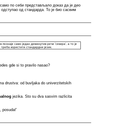
и само по себи представљало доказ да је део
у одступао од стандарда. То је био сасвим
познаје само један деминутив речи 'секира', а то је
е треба користити стандардни језик.
vedes gde si to pravilo nasao?
ma drustva: od buvljaka do univerzitetskih
malnog
jezika. Sto su dva sasvim razlicita
, posuda!'