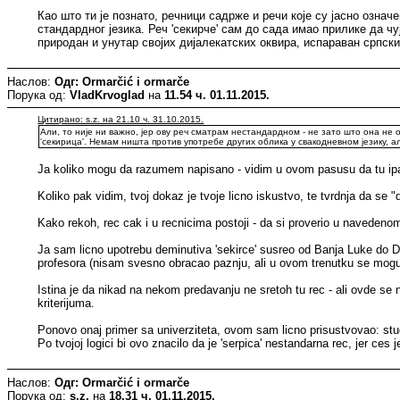
Као што ти је познато, речници садрже и речи које су јасно озна
стандардног језика. Реч 'секирче' сам до сада имао прилике да чу
природан и унутар својих дијалекатских оквира, испараван српски ј
Наслов:
Одг: Ormarčić i ormarče
Порука од:
VladKrvoglad
на
11.54 ч. 01.11.2015.
Цитирано: s.z. на 21.10 ч. 31.10.2015.
Али, то није ни важно, јер ову реч сматрам нестандардном - не зато што она не о
'секирица'. Немам ништа против употребе других облика у свакодневном језику, а
Ja koliko mogu da razumem napisano - vidim u ovom pasusu da tu ipak
Koliko pak vidim, tvoj dokaz je tvoje licno iskustvo, te tvrdnja da se
Kako rekoh, rec cak i u recnicima postoji - da si proverio u navedenom
Ja sam licno upotrebu deminutiva 'sekirce' susreo od Banja Luke do Do
profesora (nisam svesno obracao paznju, ali u ovom trenutku se mogu 
Istina je da nikad na nekom predavanju ne sretoh tu rec - ali ovde se n
kriterijuma.
Ponovo onaj primer sa univerziteta, ovom sam licno prisustvovao: studen
Po tvojoj logici bi ovo znacilo da je 'serpica' nestandarna rec, jer ces 
Наслов:
Одг: Ormarčić i ormarče
Порука од:
s.z.
на
18.31 ч. 01.11.2015.