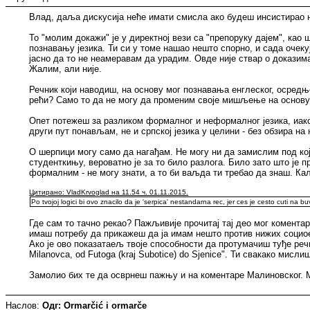
Влад, даља дискусија неће имати смисла ако будеш инсистирао н
То "молим докажи" је у директној вези са "препоруку дајем", као
познавању језика. Ти си у томе нашао нешто спорно, и сада очекује
јасно да то не неамеравам да урадим. Овде није ствар о доказима
Жалим, али није.
Речник који наводиш, на основу мог познавања енглеског, осредњ
рећи? Само то да не могу да променим своје мишљење на основу о
Опет потежеш за разликом формалног и неформалног језика, иако с
други пут понављам, не и српској језика у целини - без обзира н
О шерпици могу само да нагађам. Не могу ни да замислим под кој
студенткињу, вероватно је за то било разлога. Било зато што је 
формалним - не могу знати, а то би ваљда ти требао да знаш. Ка
Цитирано: VladKrvoglad на 11.54 ч. 01.11.2015.
Po tvojoj logici bi ovo znacilo da je 'serpica' nestandarna rec, jer ces je cesto cuti na bu
Где сам то тачно рекао? Пажљивије прочитај тај део мог коментар
имаш потребу да прикажеш да ја имам нешто против нижих социоек
Ако је ово показатаељ твоје способности да протумачиш туђе речи
Milanovca, od Futoga (kraj Subotice) do Sjenice". Ти свакако мисл
Замолио бих те да осврнеш пажњу и на коментаре Малиновског. Ми
Наслов:
Одг: Ormarčić i ormarče