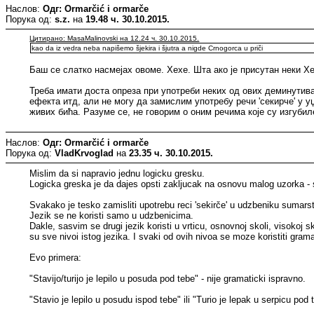
Наслов:
Одг: Ormarčić i ormarče
Порука од:
s.z.
на
19.48 ч. 30.10.2015.
Цитирано: MasaMalinovski на 12.24 ч. 30.10.2015.
kao da iz vedra neba napišemo šjekira i šjutra a nigde Crnogorca u priči
Баш се слатко насмејах овоме. Хехе. Шта ако је присутан неки Х
Треба имати доста опреза при употреби неких од ових деминутива
ефекта итд, али не могу да замислим употребу речи 'секирче' у у
живих бића. Разуме се, не говорим о оним речима које су изгубил
Наслов:
Одг: Ormarčić i ormarče
Порука од:
VladKrvoglad
на
23.35 ч. 30.10.2015.
Mislim da si napravio jednu logicku gresku.
Logicka greska je da dajes opsti zakljucak na osnovu malog uzorka - s
Svakako je tesko zamisliti upotrebu reci 'sekirče' u udzbeniku sumarstv
Jezik se ne koristi samo u udzbenicima.
Dakle, sasvim se drugi jezik koristi u vrticu, osnovnoj skoli, visokoj s
su sve nivoi istog jezika. I svaki od ovih nivoa se moze koristiti gramat
Evo primera:
"Stavijo/turijo je lepilo u posuda pod tebe" - nije gramaticki ispravno.
"Stavio je lepilo u posudu ispod tebe" ili "Turio je lepak u serpicu po