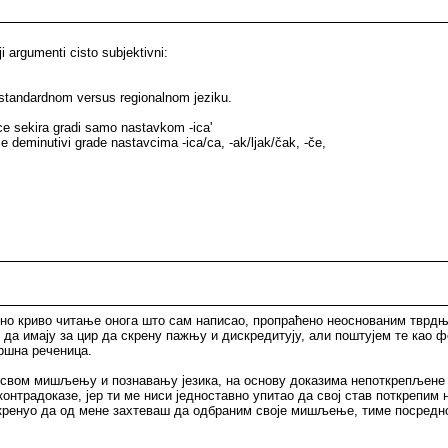
i argumenti cisto subjektivni:
 o standardnom versus regionalnom jeziku.
ce sekira gradi samo nastavkom -ica'
se deminutivi grade nastavcima -ica/ca, -ak/ljak/čak, -če,
сно криво читање онога што сам написао, пропраћено неоснованим тврдња
 да имају за цир да скрену пажњу и дискредитују, али поштујем те као 
вршна реченица.
 свом мишљењу и познавању језика, на основу доказима непоткрепљене 
онтрадоказе, јер ти ме ниси једноставно упитао да свој став поткрепим 
нда кренуо да од мене захтеваш да одбраним своје мишљење, тиме посред