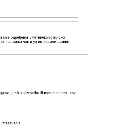
тизање одређеног уметничког/стилског
вог наставка чак и уз имена или називе
rugova, jezik knjizevnika ili matematicara...ovo
u izrazavanja!