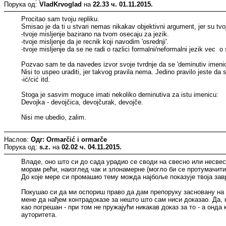
Порука од:
VladKrvoglad
на
22.33 ч. 01.11.2015.
Procitao sam tvoju repliku.
Smisao je da ti u stvari nemas nikakav objektivni argument, jer su tvoj
-tvoje misljenje bazirano na tvom osecaju za jezik.
-tvoje misljenje da je recnik koji navodim 'osrednji'.
-tvoje misljenje da se ne radi o razlici formalni/neformalni jezik vec
Pozvao sam te da navedes izvor svoje tvrdnje da se 'deminutiv imeni
Nisi to uspeo uraditi, jer takvog pravila nema. Jedino pravilo jeste da 
-ić/cić itd.
Stoga je sasvim moguce imati nekoliko deminutiva za istu imenicu:
Devojka - devojčica, devojčurak, devojče.
Nisi me ubedio, zalim.
Наслов:
Одг: Ormarčić i ormarče
Порука од:
s.z.
на
02.02 ч. 04.11.2015.
Владе, оно што си до сада урадио се своди на свесно или несве
морам рећи, наизглед чак и злонамерне (могло би се протумачити
До које мере си промашио тему можда најбоље показује твоја за
Покушао си да ми оспориш право да дам препоруку засновану на
мене да нађем контрадоказе за нешто што сам ниси доказао. Да, к
као погрешан - при том не пружајући никакав доказ за то - а о
ауторитета.