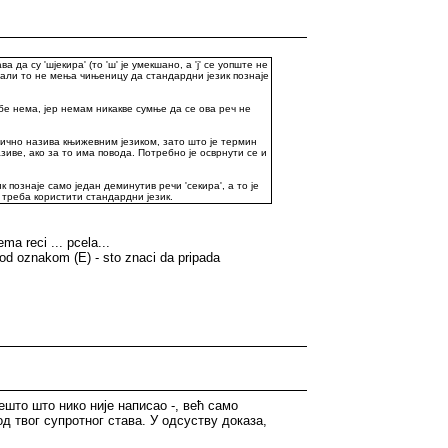
да су 'шјекира' (то 'ш' је умекшано, а 'ј' се уопште не
ика, али то не мења чињеницу да стандардни језик познаје
 тебе нема, јер немам никакве сумње да се ова реч не
обично назива књижевним језиком, зато што је термин
зиве, ако за то има повода. Потребно је осврнути се и
познаје само један деминутив речи 'секира', а то је
 треба користити стандардни језик.
a reci ... pcela...
od oznakom (E) - sto znaci da pripada
ешто што нико није написао -, већ само
д твог супротног става. У одсуству доказа,