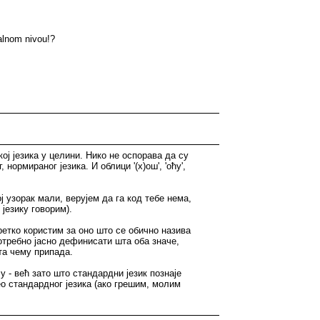
ualnom nivou!?
ој језика у целини. Нико не оспорава да су
, нормираног језика. И облици '(х)ош', 'оћу',
мој узорак мали, верујем да га код тебе нема,
језику говорим).
еретко користим за оно што се обично назива
потребно јасно дефинисати шта оба значе,
шта чему припада.
 - већ зато што стандардни језик познаје
део стандардног језика (ако грешим, молим