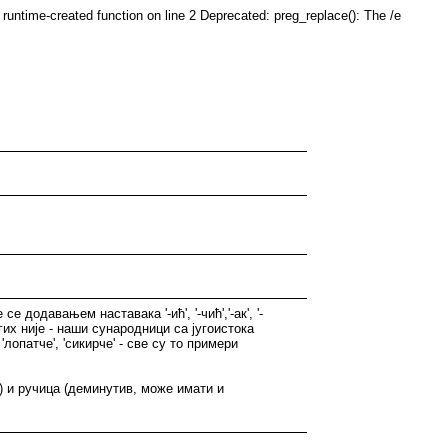
runtime-created function on line 2 Deprecated: preg_replace(): The /e
додавањем наставака '-ић', '-чић','-ак', '-
угих није - наши сународници са југоистока
лопатче', 'сикирче' - све су то примери
) и ручица (деминутив, може имати и