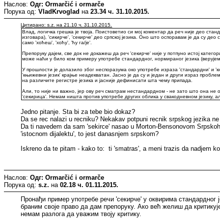
Наслов:
Одг: Ormarčić i ormarče
Порука од:
VladKrvoglad
на
23.34 ч. 31.10.2015.
Цитирано: s.z. на 21.10 ч. 31.10.2015.
Влад, логичка грешка је твоја. Поистоветио си мој коментар да реч није део станда
изговара), 'сикирче', 'секирче' део српској језика. Оно што оспоравам је да су део
само 'хоћеш', 'хоћу', 'ћу га/је'.
Препоруку дајем, све док не докажеш да реч 'секирче' није у потпуно истој категори
може наћи у било ком примеру употребе стандардног, нормираног језика (верујем 
У прошлости је долазило због неспоразума око употребе израза 'стандардни' и 'к
'књижевни језик' крајње неадекватан. Јасно је да су и један и други израз пробл
на различите регистре језика и јасније дефинисати шта чему припада.
Али, то није ни важно, јер ову реч сматрам нестандардном - не зато што она не о
'секирица'. Немам ништа против употребе других облика у свакодневном језику, а
Jedno pitanje. Sta bi za tebe bio dokaz?
Da se rec nalazi u recniku? Nekakav potpuni recnik srpskog jezika ne
Da ti navedem da sam 'sekirce' nasao u Morton-Bensonovom Srpskohrv
'istocnom dijalektu', to jest danasnjem srpskom?
Iskreno da te pitam - kako to: ti 'smatras', a meni trazis da nadjem k
Наслов:
Одг: Ormarčić i ormarče
Порука од:
s.z.
на
02.18 ч. 01.11.2015.
Пронађи пример употребе речи 'секирче' у оквирима стандардног ј
браним своје право да дам препоруку. Ако већ желиш да критикује
немам разлога да уважим твоју критику.