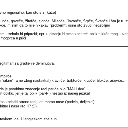
avno regionalno, kao što s.z. kaže)
olupče, goveče, žirafče, slonče, Milanče, Jovanče, Srpče, Švapče i šta je tu st
vče, mislim da to nije nikakav "problem", osim što zvuči neozbiljno
 trebalo bi pripaziti; npr. u pisanju bi smo koristeći oblik sikirče mogli uvest
rnogorca u priči
legitiman za gradjenje deminutiva.
rompirče;
g "sikire", a ne zbog nastavka!) klavirče, traktorče, klupče, blokče, ašovče...
i da je prvobitno znacenje reci par-če bilo "MALI deo"
liku, jer je taj oblik (par-t- ) nestao iz naseg jezika!
 koristiti strane reci, jer imamo nase ('podela, deljenje').
itno i nasa rec!!!? :)))
tavkom -ce. U engleskom 'the sun'...