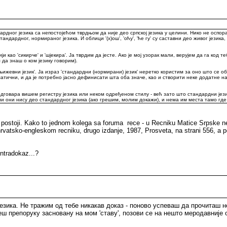
рдног језика са непостојећом тврдњом да није део српској језика у целини. Нико не оспорава 
 стандардног, нормираног језика. И облици '(х)ош', 'оћу', 'ће гу' су саставни део живог јез
ји као 'сикирче' и 'шјекира'. Ја тврдим да јесте. Ако је мој узорак мали, верујем да га код
да знаш о ком језику говорим).
њижевни језик'. Ја израз 'стандардни (нормирани) језик' неретко користим за оно што се 
ематични, и да је потребно јасно дефинисати шта оба значе, као и створити неке додатне на
дговара вишем регистру језика или неком одређеном стилу - већ зато што стандардни језик 
ли они нису део стандардног језика (ако грешим, молим докажи), и нема им места тамо где
 postoji. Kako to jednom kolega sa foruma rece - u Recniku Matice Srpske nem
atsko-engleskom recniku, drugo izdanje, 1987, Prosveta, na strani 556, a p
ontradokaz...?
езика. Не тражим од тебе никакав доказ - поново успеваш да прочиташ н
ш препоруку засновану на мом 'ставу', позови се на нешто меродавније о