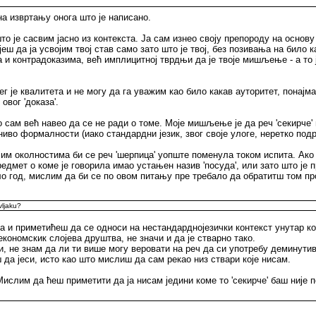
а извртању онога што је написано.
 што је сасвим јасно из контекста. Ја сам изнео своју препороду на осн
ш да ја усвојим твој став само зато што је твој, без позивања на било к
 и контрадоказима, већ имплицитној тврдњи да је твоје мишљење - а то ј
ег је квалитета и не могу да га уважим као било какав ауторитет, понај
вог 'доказа'.
ам већ навео да се не ради о томе. Моје мишљење је да реч 'секирче' н
а ниво формалности (иако стандардни језик, звог своје улоге, неретко п
им околностима би се реч 'шерпица' уопште поменула током испита. Ако
предмет о коме је говорила имао устањен назив 'посуда', или зато што ј
ло год, мислим да би се по овом питању пре требало да обратитш том пр
vljaku?
а и приметићеш да се односи на нестандарднојезички контекст унутар ког
ономскик слојева друштва, не значи и да је стварно тако.
, не знам да ли ти више могу веровати на реч да си употребу деминутива
иш да јеси, исто као што мислиш да сам рекао низ ствари које нисам.
слим да ћеш приметити да ја нисам једини коме то 'секирче' баш није п