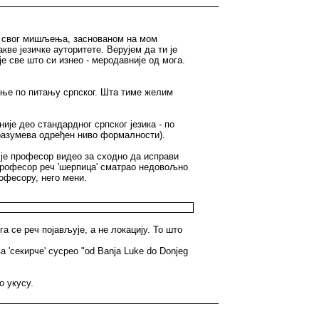
ову свог мишљења, заснованом на мом
акве језичке ауторитете. Верујем да ти је
е све што си изнео - меродавније од мога.
мање по питању српског. Шта тиме желим
ије део стандардног српског језика - по
одразумева одређен ниво формалности).
 је професор видео за сходно да исправи
е професор реч 'шерпица' сматрао недовољно
офесору, него мени.
а се реч појављује, а не локацију. То што
 'секирче' сусрео "od Banja Luke do Donjeg
о укусу.