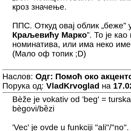
кроз значење.
ППС. Откуд овај облик „беже” 
Краљевићу Марко
”. То је ка
номинатива, или има неко име
(Мало оф топик ;D)
Наслов:
Одг: Помоћ око акцен
Порука од:
VladKrvoglad
на
17.0
Bèžе je vokativ od 'beg' = turska
bègovi/bȅzi
'Vec' je ovde u funkciji "ali"/"no