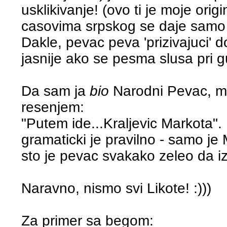
usklikivanje! (ovo ti je moje ori
casovima srpskog se daje samo 
Dakle, pevac peva 'prizivajuci' d
jasnije ako se pesma slusa pri gu
Da sam ja
bio
Narodni Pevac, m
resenjem:
"Putem ide...Kraljevic Markota".
gramaticki je pravilno - samo je
sto je pevac svakako zeleo da i
Naravno, nismo svi Likote! :)))
Za primer sa begom: