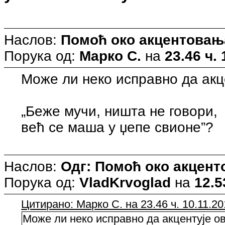
Наслов:
Помоћ око акцентовањ
Порука од:
Марко С.
на
23.46 ч. 
Може ли неко исправно да акц
„Беже мучи, ништа не говори,
већ се маша у џепе свионе”?
Наслов:
Одг: Помоћ око акцен
Порука од:
VladKrvoglad
на
12.5
Цитирано: Марко С. на 23.46 ч. 10.11.20
Може ли неко исправно да акцентује ов