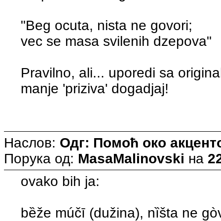
"Beg ocuta, nista ne govori;
vec se masa svilenih dzepova"
Pravilno, ali... uporedi sa origin
manje 'priziva' dogadjaj!
Наслов:
Одг: Помоћ око акцен
Порука од:
MasaMalinovski
на
22
ovako bih ja:
bȅže múčī (dužina), nȉšta ne gòv