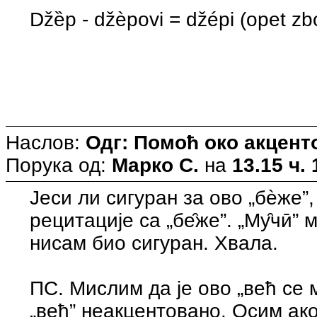
Džȅp - džèpovi = džépi (opet zb
Наслов:
Одг: Помоћ око акцен
Порука од:
Марко С.
на
13.15 ч. 
Јеси ли сигуран за ово „бѐже
рецитације са „бе̑же”. „Му̑чӣ” м
нисам био сигуран. Хвала.
ПС. Мислим да је ово „већ се м
„већ” неакцентовано. Осим ак