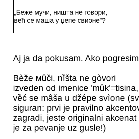
„Бeже мучи, ништа не говори,
већ се маша у џепе свионе”?
Aj ja da pokusam. Ako pogresim,
Bèžе мûči, nȉšta ne gòvori
izveden od imenice 'mûk'=tisina,
vȅć se mâša u džépe svìone (s
siguran: prvi je pravilno akcento
zagradi, jeste originalni akcena
je za pevanje uz gusle!)