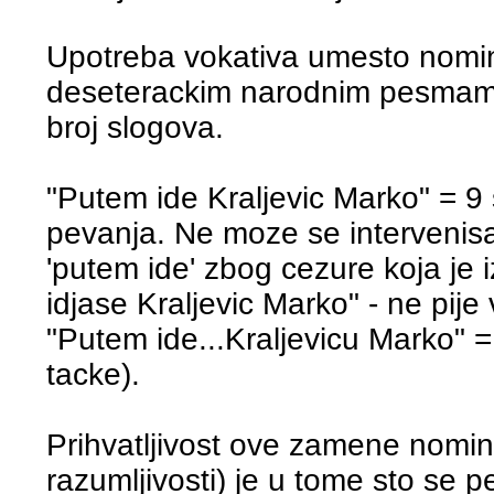
Upotreba vokativa umesto nomina
deseterackim narodnim pesmama.
broj slogova.
"Putem ide Kraljevic Marko" = 9 
pevanja. Ne moze se intervenis
'putem ide' zbog cezure koja je 
idjase Kraljevic Marko" - ne pije 
"Putem ide...Kraljevicu Marko" =
tacke).
Prihvatljivost ove zamene nomin
razumljivosti) je u tome sto se