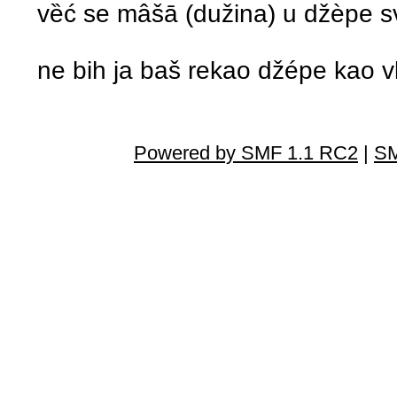
vȅć se mâšа̄ (dužina) u džѐpe sv
ne bih ja baš rekao džépe kao vl
Powered by SMF 1.1 RC2
|
SM