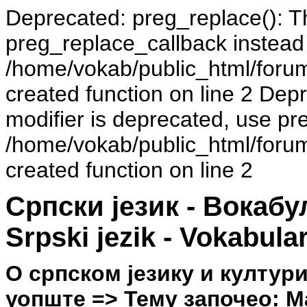
Deprecated: preg_replace(): Th
preg_replace_callback instead
/home/vokab/public_html/foru
created function on line 2 Dep
modifier is deprecated, use pr
/home/vokab/public_html/foru
created function on line 2
Српски језик - Вокаб
Srpski jezik - Vokabula
О српском језику и култур
уопште => Тему започео: Мар