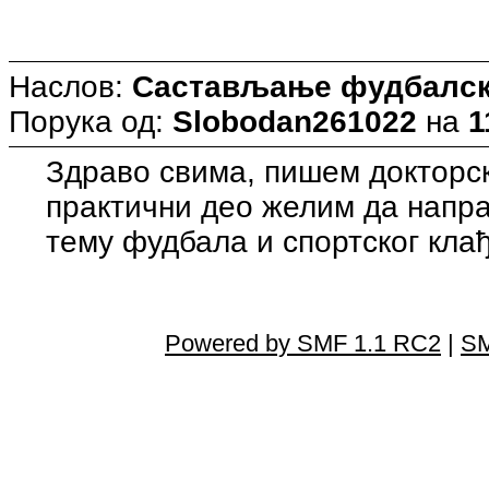
Наслов:
Састављање фудбалск
Порука од:
Slobodan261022
на
1
Здраво свима, пишем докторску
практични део желим да напра
тему фудбала и спортског кла
Powered by SMF 1.1 RC2
|
SM