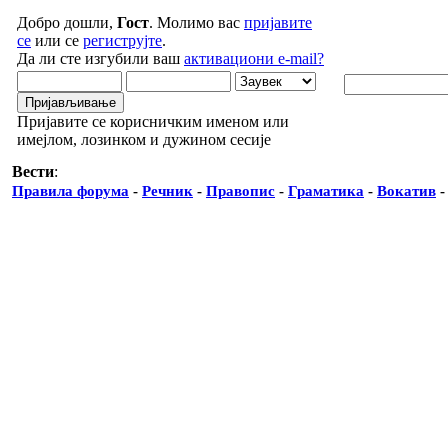
Добро дошли,
Гост
. Молимо вас
пријавите
се
или се
региструјте
.
Да ли сте изгубили ваш
активациони e-mail?
Пријавите се корисничким именом или
имејлом, лозинком и дужином сесије
Вести
:
Правила форума
-
Речник
-
Правопис
-
Граматика
-
Вокатив