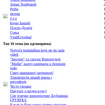
Зоран Ђорђевић
Pedja
alcesta
J o e
Бојан Башић
Психо-Делија
Соња
VladKrvoglad
Топ 10 тема (по одговорима)
Najveća budalaština koju ste do sada
videli
"Бисери" са српске Википедије
"Muški" nazivi zanimanja u ženskom
rodu
Смрт ошишаној латиници!
Transkripcija stranih imena i
prevođenje
Честе грешке
Предлог о видео курсу
Све језичке иницијативе Љубомира
ГРУЈИЋА
Какав је Ваш однос према српском