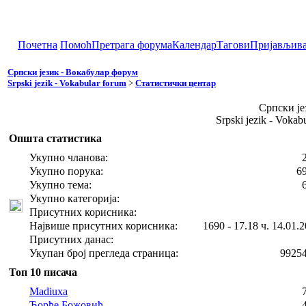
Почетна
Помоћ
Претрага форума
Календар
Тагови
Пријављив
Српски језик - Вокабулар форум
Srpski jezik - Vokabular forum
>
Статистички центар
Српски је
Srpski jezik - Voka
Општа статистика
Укупно чланова:
Укупно порука:
6
Укупно тема:
Укупно категорија:
Присутних корисника:
Највише присутних корисника:
1690 - 17.18 ч. 14.01.2
Присутних данас:
Укупан број прегледа страница:
9925
Топ 10 писача
Madiuxa
Ђорђе Божовић