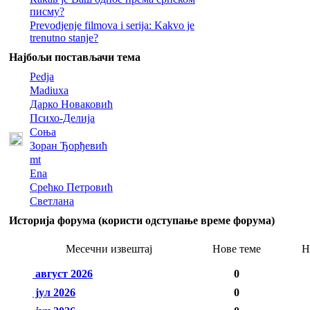
писму?
Prevodjenje filmova i serija: Kakvo je
trenutno stanje?
Најбољи постављачи тема
Pedja
Madiuxa
Дарко Новаковић
Психо-Делија
Соња
Зоран Ђорђевић
mt
Ena
Срећко Петровић
Светлана
Историја форума (користи одступање време форума)
Месечни извештај
Нове теме
Н
август 2026
0
јул 2026
0