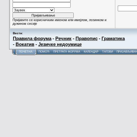
Пријавите се корисничким именом или имејлом, лозинком и
дужином сесије
Вести
:
Правила форума
-
Речник
-
Правопис
-
Граматика
-
Вокатив
-
Језичке недоумице
ПОЧЕТНА
ПОМОЋ
ПРЕТРАГА ФОРУМА
КАЛЕНДАР
ТАГОВИ
ПРИЈАВЉИВА