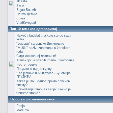
alcesta
J o e
Бојан Башић
Психо-Делија
Соња
VladKrvoglad
Топ 10 тема (по одговорима)
Najveća budalaština koju ste do sada
videli
"Бисери" са српске Википедије
"Muški" nazivi zanimanja u ženskom
rodu
Смрт ошишаној латиници!
Transkripcija stranih imena i prevođenje
Честе грешке
Предлог о видео курсу
Све језичке иницијативе Љубомира
ГРУЈИЋА
Какав је Ваш однос према српском
писму?
Prevodjenje filmova i serija: Kakvo je
trenutno stanje?
Најбољи постављачи тема
Pedja
Madiuxa