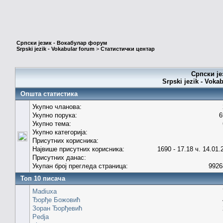
Српски језик - Вокабулар форум
Srpski jezik - Vokabular forum
>
Статистички центар
Српски је
Srpski jezik - Voka
Општа статистика
Укупно чланова:
Укупно порука:
6
Укупно тема:
Укупно категорија:
Присутних корисника:
Највише присутних корисника:
1690 - 17.18 ч. 14.01.
Присутних данас:
Укупан број прегледа страница:
9926
Топ 10 писача
Madiuxa
Ђорђе Божовић
Зоран Ђорђевић
Pedja