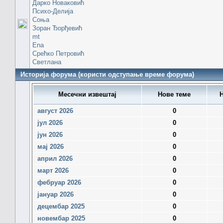
Дарко Новаковић
Психо-Делија
Соња
Зоран Ђорђевић
mt
Ena
Срећко Петровић
Светлана
Историја форума (користи одступање време форума)
Месечни извештај
Нове теме
Н
август 2026
0
јул 2026
0
јун 2026
0
мај 2026
0
април 2026
0
март 2026
0
фебруар 2026
0
јануар 2026
0
децембар 2025
0
новембар 2025
0