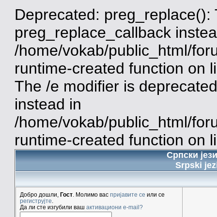
Deprecated: preg_replace(): 
preg_replace_callback instea
/home/vokab/public_html/for
runtime-created function on 
The /e modifier is deprecate
instead in
/home/vokab/public_html/for
runtime-created function on l
Српски јез
Srpski jez
Добро дошли,
Гост
. Молимо вас
пријавите се
или се
региструјте
.
Да ли сте изгубили ваш
активациони e-mail?