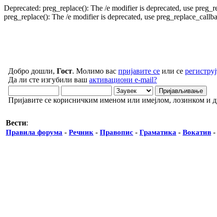
Deprecated: preg_replace(): The /e modifier is deprecated, use preg_
preg_replace(): The /e modifier is deprecated, use preg_replace_call
Добро дошли,
Гост
. Молимо вас
пријавите се
или се
региструј
Да ли сте изгубили ваш
активациони e-mail?
Пријавите се корисничким именом или имејлом, лозинком и 
Вести
:
Правила форума
-
Речник
-
Правопис
-
Граматика
-
Вокатив