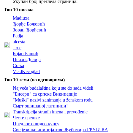
Укупан број прегледа страница:
Топ 10 писача
Madiuxa
Ђорђе Божовић
Зоран Ђорђевић
Pedja
alcesta
J o e
Бојан Башић
Психо-Делија
Соња
VladKrvoglad
Топ 10 тема (по одговорима)
Najveća budalaština koju ste do sada videli
"Бисери" са српске Википедије
"Muški" nazivi zanimanja u ženskom rodu
Смрт ошишаној латиници!
Transkripcija stranih imena i prevođenje
Честе грешке
Предлог о видео курсу
Све језичке иницијативе Љубомира ГРУЈИЋА