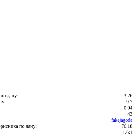
 по дану:
3.26
ну:
9.7
:
0.94
43
fakejagoda
рисника по дану:
76.18
1.6:1