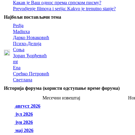
Какав је Ваш однос према српском писму?
Prevodjenje filmova i serija: Kakvo je trenutno stanje?
Најбољи постављачи тема
Pedja
Madiuxa
Дарко Новаковић
Психо-Делија
Соња
Зоран Ђорђевић
mt
Ena
Срећко Петровић
Светлана
Историја форума (користи одступање време форума)
Месечни извештај
Но
август 2026
јул 2026
јун 2026
мај 2026