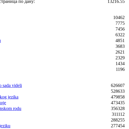
страница по дану:
13216.55
10462
7775
7456
6322
и
4851
3683
2621
2329
1434
1196
o sada videli
626607
528633
kog jezika
479858
ије
473435
enskom rodu
356328
311112
288255
jeziku
277454