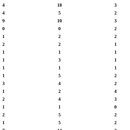
4
18
3
4
5
2
9
10
3
0
0
2
1
2
2
2
2
1
1
1
1
1
3
1
1
1
1
1
5
2
3
4
2
1
2
4
2
4
3
1
1
0
2
5
2
1
5
2