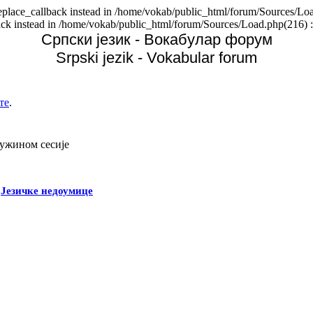
replace_callback instead in /home/vokab/public_html/forum/Sources/Loa
back instead in /home/vokab/public_html/forum/Sources/Load.php(216) :
Српски језик - Вокабулар форум
Srpski jezik - Vokabular forum
те
.
дужином сесије
-
Језичке недоумице