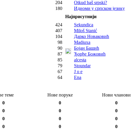
204
Otkud baš srpski?
180
Идиоми у српском језику
Најприсутнији
424
Sekundica
407
Miloš Stanić
104
Дарко Новаковић
98
Madiuxa
90
Бојан Башић
87
Ђорђе Божовић
85
alcesta
79
Stoundar
67
J o e
64
Ena
ве теме
Нове поруке
Нови чланови
0
0
0
0
0
0
0
0
0
0
0
0