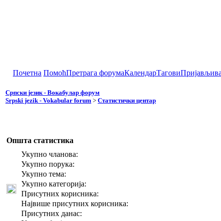
Почетна
Помоћ
Претрага форума
Календар
Тагови
Пријављив
Српски језик - Вокабулар форум
Srpski jezik - Vokabular forum
>
Статистички центар
Општа статистика
Укупно чланова:
Укупно порука:
Укупно тема:
Укупно категорија:
Присутних корисника:
Највише присутних корисника:
Присутних данас: