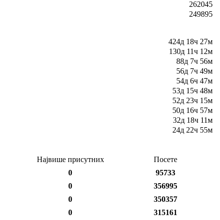
262045
249895
424д 18ч 27м
130д 11ч 12м
88д 7ч 56м
56д 7ч 49м
54д 6ч 47м
53д 15ч 48м
52д 23ч 15м
50д 16ч 57м
32д 18ч 11м
24д 22ч 55м
Највише присутних
Посете
0
95733
0
356995
0
350357
0
315161