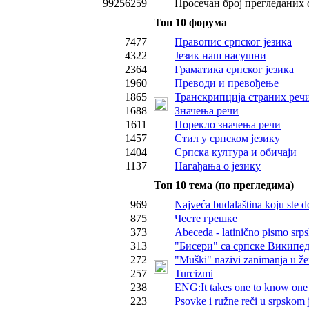
99256259
Просечан број прегледаних 
Топ 10 форума
7477
Правопис српског језика
4322
Језик наш насушни
2364
Граматика српског језика
1960
Преводи и превођење
1865
Транскрипција страних реч
1688
Значења речи
1611
Порекло значења речи
1457
Стил у српском језику
1404
Српска култура и обичаји
1137
Нагађања о језику
Топ 10 тема (по прегледима)
969
Najveća budalaština koju ste d
875
Честе грешке
373
Abeceda - latinično pismo srps
313
"Бисери" са српске Википед
272
"Muški" nazivi zanimanja u ž
257
Turcizmi
238
ENG:It takes one to know one
223
Psovke i ružne reči u srpskom 