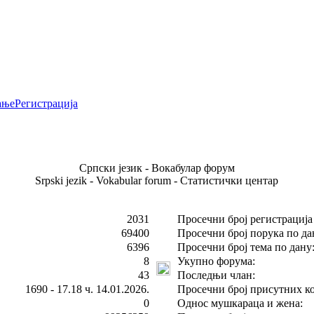
ање
Регистрација
Српски језик - Вокабулар форум
Srpski jezik - Vokabular forum - Статистички центар
2031
Просечни број регистрација
69400
Просечни број порука по да
6396
Просечни број тема по дану
8
Укупно форума:
43
Последњи члан:
1690 - 17.18 ч. 14.01.2026.
Просечни број присутних ко
0
Однос мушкараца и жена: