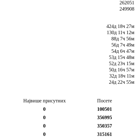
262051
249908
424д 18ч 27м
130д 11ч 12м
88д 7ч 56м
56д 7ч 49м
54д 6ч 47м
53д 15ч 48м
52д 23ч 15м
50д 16ч 57м
32д 18ч 11м
24д 22ч 55м
Највише присутних
Посете
0
100501
0
356995
0
350357
0
315161