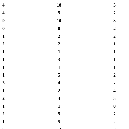
4
18
3
4
5
2
9
10
3
0
0
2
1
2
2
2
2
1
1
1
1
1
3
1
1
1
1
1
5
2
3
4
2
1
2
4
2
4
3
1
1
0
2
5
2
1
5
2