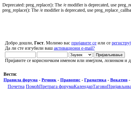
Deprecated: preg_replace(): The /e modifier is deprecated, use preg_
preg_replace(): The /e modifier is deprecated, use preg_replace_call
Добро дошли,
Гост
. Молимо вас
пријавите се
или се
региструј
Да ли сте изгубили ваш
активациони e-mail?
Пријавите се корисничким именом или имејлом, лозинком и 
Вести
:
Правила форума
-
Речник
-
Правопис
-
Граматика
-
Вокатив
Почетна
Помоћ
Претрага форума
Календар
Тагови
Пријављив