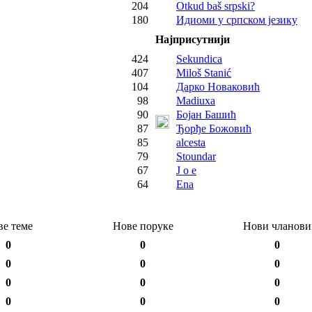
204
Otkud baš srpski?
180
Идиоми у српском језику
Најприсутнији
424
Sekundica
407
Miloš Stanić
104
Дарко Новаковић
98
Madiuxa
90
Бојан Башић
87
Ђорђе Божовић
85
alcesta
79
Stoundar
67
J o e
64
Ena
ве теме
Нове поруке
Нови чланови
0
0
0
0
0
0
0
0
0
0
0
0