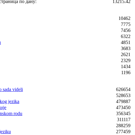
страница по дану:
13215.42
10462
7775
7456
6322
и
4851
3683
2621
2329
1434
1196
o sada videli
626654
528653
kog jezika
479887
ије
473450
enskom rodu
356345
311117
288259
jeziku
277459