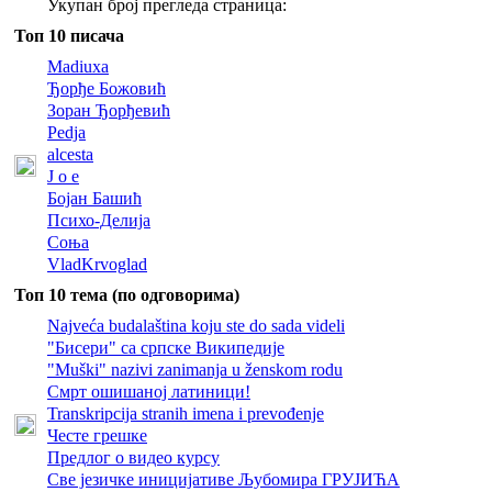
Укупан број прегледа страница:
Топ 10 писача
Madiuxa
Ђорђе Божовић
Зоран Ђорђевић
Pedja
alcesta
J o e
Бојан Башић
Психо-Делија
Соња
VladKrvoglad
Топ 10 тема (по одговорима)
Najveća budalaština koju ste do sada videli
"Бисери" са српске Википедије
"Muški" nazivi zanimanja u ženskom rodu
Смрт ошишаној латиници!
Transkripcija stranih imena i prevođenje
Честе грешке
Предлог о видео курсу
Све језичке иницијативе Љубомира ГРУЈИЋА