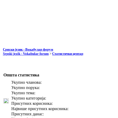
Српски језик - Вокабулар форум
Srpski jezik - Vokabular forum
>
Статистички центар
Општа статистика
Укупно чланова:
Укупно порука:
Укупно тема:
Укупно категорија:
Присутних корисника:
Највише присутних корисника:
Присутних данас: