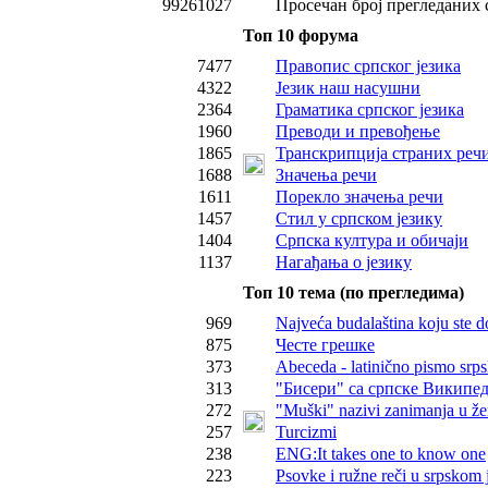
99261027
Просечан број прегледаних 
Топ 10 форума
7477
Правопис српског језика
4322
Језик наш насушни
2364
Граматика српског језика
1960
Преводи и превођење
1865
Транскрипција страних реч
1688
Значења речи
1611
Порекло значења речи
1457
Стил у српском језику
1404
Српска култура и обичаји
1137
Нагађања о језику
Топ 10 тема (по прегледима)
969
Najveća budalaština koju ste d
875
Честе грешке
373
Abeceda - latinično pismo srps
313
"Бисери" са српске Википед
272
"Muški" nazivi zanimanja u ž
257
Turcizmi
238
ENG:It takes one to know one
223
Psovke i ružne reči u srpskom 