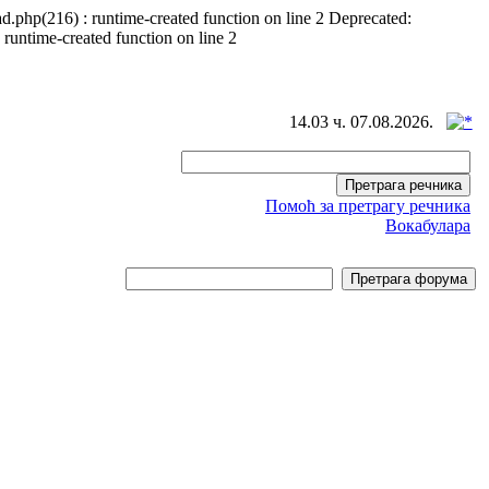
d.php(216) : runtime-created function on line 2 Deprecated:
 runtime-created function on line 2
14.03 ч. 07.08.2026.
Помоћ за претрагу речника
Вокабулара