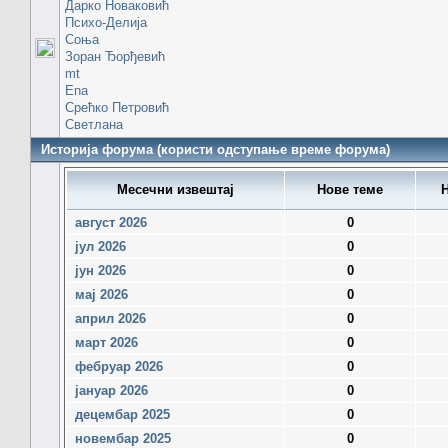
Дарко Новаковић
Психо-Делија
Соња
Зоран Ђорђевић
mt
Ena
Срећко Петровић
Светлана
Историја форума (користи одступање време форума)
Месечни извештај
Нове теме
Н
август 2026
0
јул 2026
0
јун 2026
0
мај 2026
0
април 2026
0
март 2026
0
фебруар 2026
0
јануар 2026
0
децембар 2025
0
новембар 2025
0