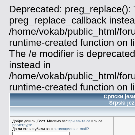
Deprecated: preg_replace(): 
preg_replace_callback instea
/home/vokab/public_html/for
runtime-created function on 
The /e modifier is deprecate
instead in
/home/vokab/public_html/for
runtime-created function on l
Српски јез
Srpski jez
Добро дошли,
Гост
. Молимо вас
пријавите се
или се
региструјте
.
Да ли сте изгубили ваш
активациони e-mail?