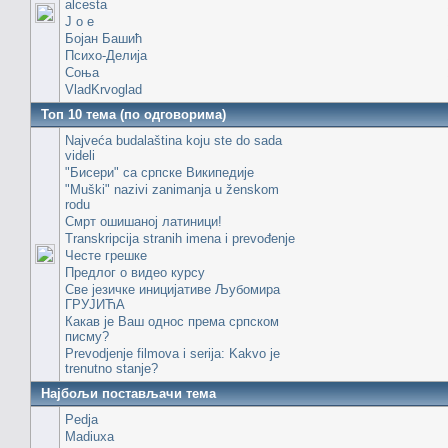
alcesta
J o e
Бојан Башић
Психо-Делија
Соња
VladKrvoglad
Топ 10 тема (по одговорима)
Najveća budalaština koju ste do sada
videli
"Бисери" са српске Википедије
"Muški" nazivi zanimanja u ženskom
rodu
Смрт ошишаној латиници!
Transkripcija stranih imena i prevođenje
Честе грешке
Предлог о видео курсу
Све језичке иницијативе Љубомира
ГРУЈИЋА
Какав је Ваш однос према српском
писму?
Prevodjenje filmova i serija: Kakvo je
trenutno stanje?
Најбољи постављачи тема
Pedja
Madiuxa