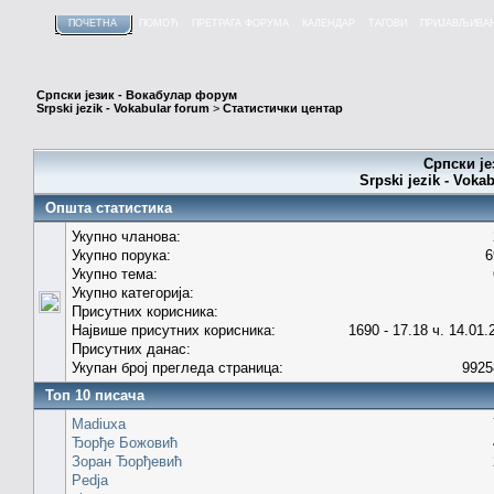
ПОЧЕТНА
ПОМОЋ
ПРЕТРАГА ФОРУМА
КАЛЕНДАР
ТАГОВИ
ПРИЈАВЉИВА
Српски језик - Вокабулар форум
Srpski jezik - Vokabular forum
>
Статистички центар
Српски је
Srpski jezik - Voka
Општа статистика
Укупно чланова:
Укупно порука:
6
Укупно тема:
Укупно категорија:
Присутних корисника:
Највише присутних корисника:
1690 - 17.18 ч. 14.01.
Присутних данас:
Укупан број прегледа страница:
9925
Топ 10 писача
Madiuxa
Ђорђе Божовић
Зоран Ђорђевић
Pedja