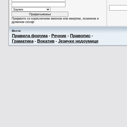
Пријавите се корисничким именом или имејлом, лозинком и
дужином сесије
Вести
:
Правила форума
-
Речник
-
Правопис
-
Граматика
-
Вокатив
-
Језичке недоумице