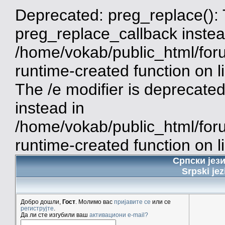
Deprecated: preg_replace(): 
preg_replace_callback instea
/home/vokab/public_html/for
runtime-created function on 
The /e modifier is deprecate
instead in
/home/vokab/public_html/for
runtime-created function on l
Српски јез
Srpski jez
Добро дошли,
Гост
. Молимо вас
пријавите се
или се
региструјте
.
Да ли сте изгубили ваш
активациони e-mail?