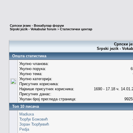
Српски језик - Вокабулар форум
Srpski jezik - Vokabular forum
>
Статистички центар
Српски је
Srpski jezik - Voka
Општа статистика
Укупно чланова:
Укупно порука:
6
Укупно тема:
Укупно категорија:
Присутних корисника:
Највише присутних корисника:
1690 - 17.18 ч. 14.01.
Присутних данас:
Укупан број прегледа страница:
9925
Топ 10 писача
Madiuxa
Ђорђе Божовић
Зоран Ђорђевић
Pedja