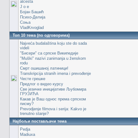
alcesta
J o e
Бојан Башић
Психо-Делија
Соња
VladKrvoglad
Топ 10 тема (по одговорима)
Najveća budalaština koju ste do sada
videli
"Бисери" са српске Википедије
"Muški" nazivi zanimanja u ženskom
rodu
Смрт ошишаној латиници!
Transkripcija stranih imena i prevođenje
Честе грешке
Предлог о видео курсу
Све језичке иницијативе Љубомира
ГРУЈИЋА
Какав је Ваш однос према српском
писму?
Prevodjenje filmova i serija: Kakvo je
trenutno stanje?
Најбољи постављачи тема
Pedja
Madiuxa