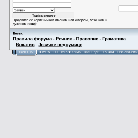
Пријавите се корисничким именом или имејлом, лозинком и
дужином сесије
Вести
:
Правила форума
-
Речник
-
Правопис
-
Граматика
-
Вокатив
-
Језичке недоумице
ПОЧЕТНА
ПОМОЋ
ПРЕТРАГА ФОРУМА
КАЛЕНДАР
ТАГОВИ
ПРИЈАВЉИВА