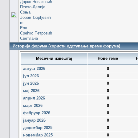
Дарко Новаковић
Психо-Делија
Соња
Зоран Ђорђевић
mt
Ena
Срећко Петровић
Светлана
Историја форума (користи одступање време форума)
Месечни извештај
Нове теме
Н
август 2026
0
јул 2026
0
јун 2026
0
мај 2026
0
април 2026
0
март 2026
0
фебруар 2026
0
јануар 2026
0
децембар 2025
0
новембар 2025
0