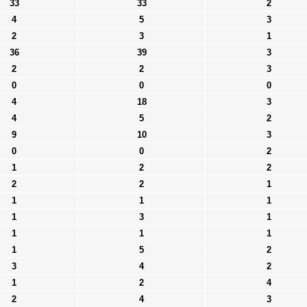
33
33
2
4
5
3
2
3
1
36
39
3
2
2
3
0
0
0
4
18
3
4
5
2
9
10
3
0
0
2
1
2
2
2
2
1
1
1
1
1
3
1
1
1
1
1
5
2
3
4
2
1
2
4
2
4
3