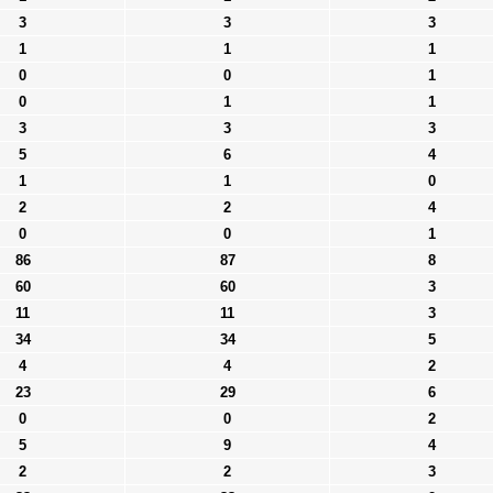
3
3
3
1
1
1
0
0
1
0
1
1
3
3
3
5
6
4
1
1
0
2
2
4
0
0
1
86
87
8
60
60
3
11
11
3
34
34
5
4
4
2
23
29
6
0
0
2
5
9
4
2
2
3