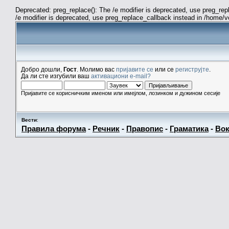
Deprecated: preg_replace(): The /e modifier is deprecated, use preg_re
/e modifier is deprecated, use preg_replace_callback instead in /home/
Добро дошли,
Гост
. Молимо вас
пријавите се
или се
региструјте
.
Да ли сте изгубили ваш
активациони e-mail?
Пријавите се корисничким именом или имејлом, лозинком и дужином сесије
Вести
:
Правила форума
-
Речник
-
Правопис
-
Граматика
-
Вок