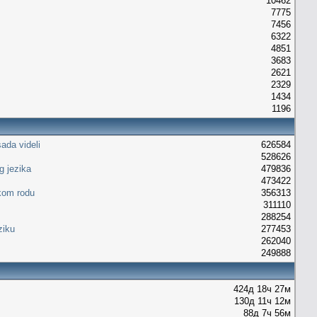
10462
7775
7456
6322
4851
3683
2621
2329
1434
1196
ada videli
626584
528626
g jezika
479836
473422
kom rodu
356313
311110
288254
ziku
277453
262040
249888
424д 18ч 27м
130д 11ч 12м
88д 7ч 56м