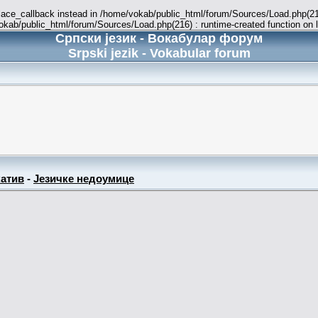
place_callback instead in /home/vokab/public_html/forum/Sources/Load.php(216
vokab/public_html/forum/Sources/Load.php(216) : runtime-created function on 
Српски језик - Вокабулар форум
Srpski jezik - Vokabular forum
атив
-
Језичке недоумице