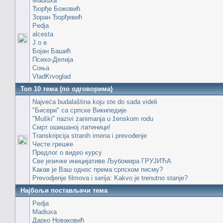
Madiuxa
Ђорђе Божовић
Зоран Ђорђевић
Pedja
alcesta
J o e
Бојан Башић
Психо-Делија
Соња
VladKrvoglad
Топ 10 тема (по одговорима)
Najveća budalaština koju ste do sada videli
"Бисери" са српске Википедије
"Muški" nazivi zanimanja u ženskom rodu
Смрт ошишаној латиници!
Transkripcija stranih imena i prevođenje
Честе грешке
Предлог о видео курсу
Све језичке иницијативе Љубомира ГРУЈИЋА
Какав је Ваш однос према српском писму?
Prevodjenje filmova i serija: Kakvo je trenutno stanje?
Најбољи постављачи тема
Pedja
Madiuxa
Дарко Новаковић