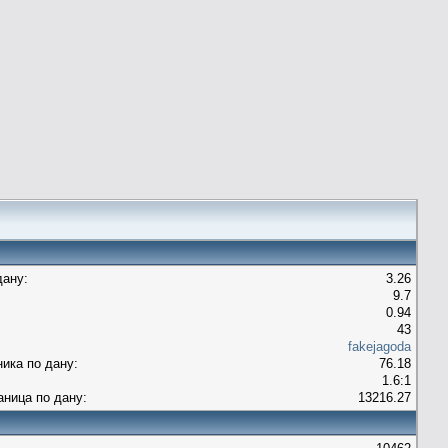
дану:
3.26
9.7
0.94
43
fakejagoda
ника по дану:
76.18
1.6:1
аница по дану:
13216.27