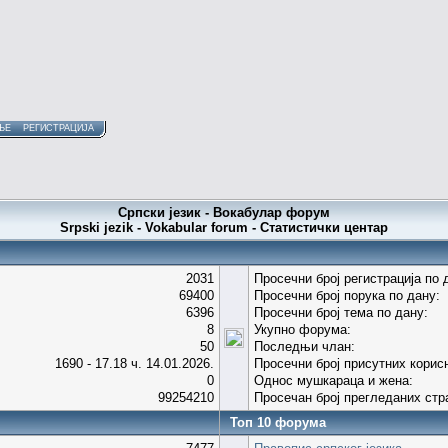
ЊЕ
РЕГИСТРАЦИЈА
Српски језик - Вокабулар форум
Srpski jezik - Vokabular forum - Статистички центар
2031
Просечни број регистрација по 
69400
Просечни број порука по дану:
6396
Просечни број тема по дану:
8
Укупно форума:
50
Последњи члан:
1690 - 17.18 ч. 14.01.2026.
Просечни број присутних корис
0
Однос мушкараца и жена:
99254210
Просечан број прегледаних стр
Топ 10 форума