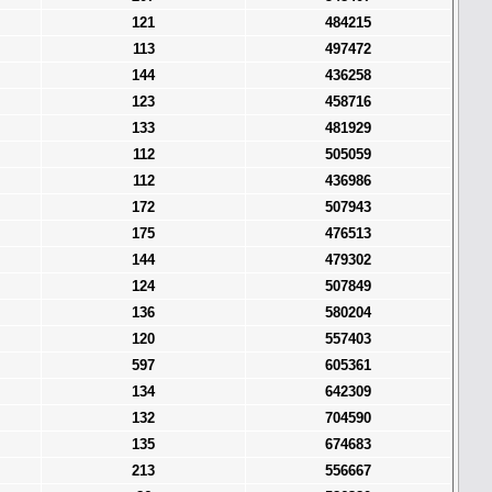
121
484215
113
497472
144
436258
123
458716
133
481929
112
505059
112
436986
172
507943
175
476513
144
479302
124
507849
136
580204
120
557403
597
605361
134
642309
132
704590
135
674683
213
556667