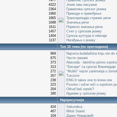
7477
Правопис српског језика
4322
Језик наш насушни
2364
Граматика српског језика
1960
Преводи и превођење
1865
Транскрипција страних речи
1688
Значења речи
1611
Порекло значења речи
1457
Стил у српском језику
1404
Српска култура и обичаји
1137
Нагађања о језику
Топ 10 тема (по прегледима)
969
Najveća budalaština koju ste do s
875
Честе грешке
373
Abeceda - latinično pismo srpsko
313
"Бисери" са српске Википедије
272
"Muški" nazivi zanimanja u žens
257
Turcizmi
238
ENG:It takes one to know one
223
Psovke i ružne reči u srpskom je
204
Otkud baš srpski?
180
Идиоми у српском језику
Најприсутнији
424
Sekundica
407
Miloš Stanić
104
Дарко Новаковић