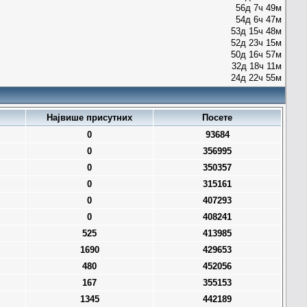
56д 7ч 49м
54д 6ч 47м
53д 15ч 48м
52д 23ч 15м
50д 16ч 57м
32д 18ч 11м
24д 22ч 55м
Највише присутних
Посете
0
93684
0
356995
0
350357
0
315161
0
407293
0
408241
525
413985
1690
429653
480
452056
167
355153
1345
442189