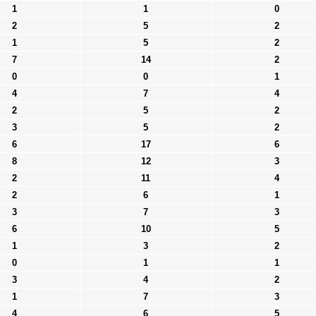
1
1
0
2
5
2
1
5
2
7
14
2
0
0
1
4
7
4
2
5
2
3
5
2
6
17
6
8
12
3
2
11
4
2
6
1
3
7
3
6
10
5
1
3
2
0
1
1
3
4
2
1
7
3
4
6
5