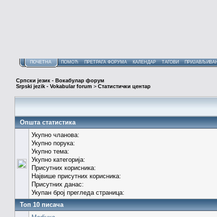
ПОЧЕТНА
ПОМОЋ
ПРЕТРАГА ФОРУМА
КАЛЕНДАР
ТАГОВИ
ПРИЈАВЉИВА
Српски језик - Вокабулар форум
Srpski jezik - Vokabular forum
>
Статистички центар
Општа статистика
Укупно чланова:
Укупно порука:
Укупно тема:
Укупно категорија:
Присутних корисника:
Највише присутних корисника:
Присутних данас:
Укупан број прегледа страница:
Топ 10 писача