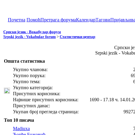
Почетна
Помоћ
Претрага форума
Календар
Тагови
Пријављив
Српски језик - Вокабулар форум
Srpski jezik - Vokabular forum
>
Статистички центар
Српски је
Srpski jezik - Voka
Општа статистика
Укупно чланова:
Укупно порука:
6
Укупно тема:
Укупно категорија:
Присутних корисника:
Највише присутних корисника:
1690 - 17.18 ч. 14.01.2
Присутних данас:
Укупан број прегледа страница:
9927
Топ 10 писача
Madiuxa
Ђорђе Божовић