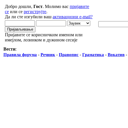
Добро дошли,
Гост
. Молимо вас
пријавите
се
или се
региструјте
.
Да ли сте изгубили ваш
активациони e-mail?
Пријавите се корисничким именом или
имејлом, лозинком и дужином сесије
Вести
:
Правила форума
-
Речник
-
Правопис
-
Граматика
-
Вокатив