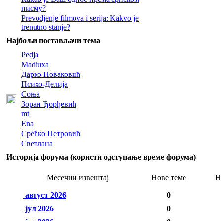
писму?
Prevodjenje filmova i serija: Kakvo je
trenutno stanje?
Најбољи постављачи тема
Pedja
Madiuxa
Дарко Новаковић
Психо-Делија
Соња
Зоран Ђорђевић
mt
Ena
Срећко Петровић
Светлана
Историја форума (користи одступање време форума)
Месечни извештај
Нове теме
Н
август 2026
0
јул 2026
0