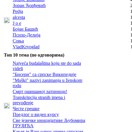
Зоран Ђорђевић
Pedja
alcesta
J o e
Бојан Башић
Психо-Делија
Соња
VladKrvoglad
Топ 10 тема (по одговорима)
Najveća budalaština koju ste do sada
videli
"Бисери" са српске Википедије
"Muški" nazivi zanimanja u ženskom
rodu
Смрт ошишаној латиници!
Transkripcija stranih imena i
prevođenje
Честе грешке
Предлог о видео курсу
Све језичке иницијативе Љубомира
ГРУЈИЋА
Какав је Ваш однос према српском