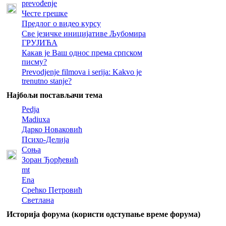
prevođenje
Честе грешке
Предлог о видео курсу
Све језичке иницијативе Љубомира
ГРУЈИЋА
Какав је Ваш однос према српском
писму?
Prevodjenje filmova i serija: Kakvo je
trenutno stanje?
Најбољи постављачи тема
Pedja
Madiuxa
Дарко Новаковић
Психо-Делија
Соња
Зоран Ђорђевић
mt
Ena
Срећко Петровић
Светлана
Историја форума (користи одступање време форума)