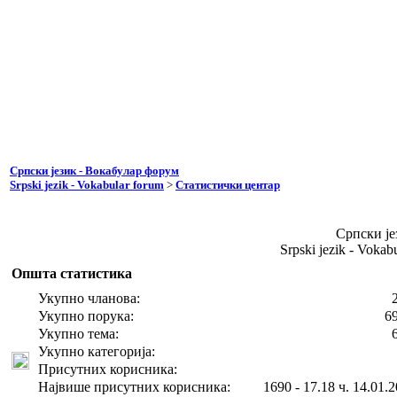
Српски језик - Вокабулар форум
Srpski jezik - Vokabular forum
>
Статистички центар
Српски је
Srpski jezik - Voka
Општа статистика
Укупно чланова:
Укупно порука:
6
Укупно тема:
Укупно категорија:
Присутних корисника:
Највише присутних корисника:
1690 - 17.18 ч. 14.01.2