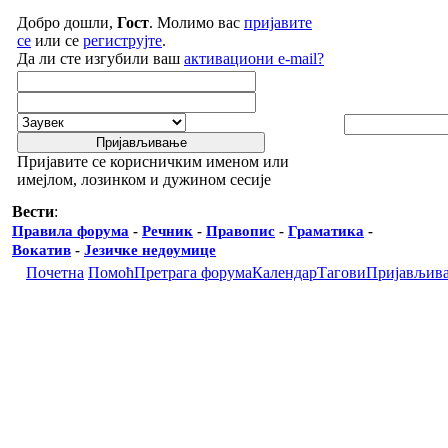
Добро дошли,
Гост
. Молимо вас
пријавите
се
или се
региструјте
.
Да ли сте изгубили ваш
активациони e-mail?
Пријавите се корисничким именом или
имејлом, лозинком и дужином сесије
Вести
:
Правила форума
-
Речник
-
Правопис
-
Граматика
-
Вокатив
-
Језичке недоумице
Почетна
Помоћ
Претрага форума
Календар
Тагови
Пријављив