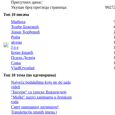
Присутних данас:
Укупан број прегледа страница:
9927
Топ 10 писача
Madiuxa
Ђорђе Божовић
Зоран Ђорђевић
Pedja
alcesta
J o e
Бојан Башић
Психо-Делија
Соња
VladKrvoglad
Топ 10 тема (по одговорима)
Najveća budalaština koju ste do sada
videli
"Бисери" са српске Википедије
"Muški" nazivi zanimanja u ženskom
rodu
Смрт ошишаној латиници!
Transkripcija stranih imena i