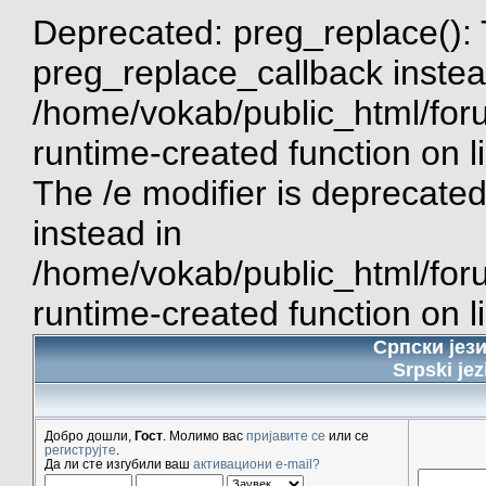
Deprecated: preg_replace(): 
preg_replace_callback instea
/home/vokab/public_html/for
runtime-created function on 
The /e modifier is deprecate
instead in
/home/vokab/public_html/for
runtime-created function on l
Српски јез
Srpski jez
Добро дошли,
Гост
. Молимо вас
пријавите се
или се
региструјте
.
Да ли сте изгубили ваш
активациони e-mail?