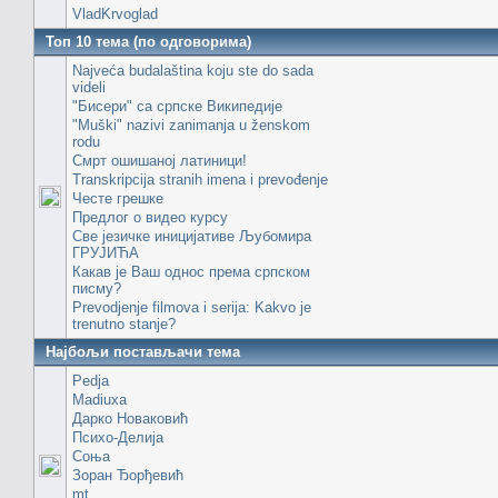
VladKrvoglad
Топ 10 тема (по одговорима)
Najveća budalaština koju ste do sada
videli
"Бисери" са српске Википедије
"Muški" nazivi zanimanja u ženskom
rodu
Смрт ошишаној латиници!
Transkripcija stranih imena i prevođenje
Честе грешке
Предлог о видео курсу
Све језичке иницијативе Љубомира
ГРУЈИЋА
Какав је Ваш однос према српском
писму?
Prevodjenje filmova i serija: Kakvo je
trenutno stanje?
Најбољи постављачи тема
Pedja
Madiuxa
Дарко Новаковић
Психо-Делија
Соња
Зоран Ђорђевић
mt