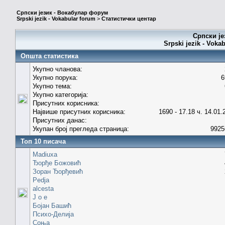
Српски језик - Вокабулар форум
Srpski jezik - Vokabular forum
>
Статистички центар
Српски је
Srpski jezik - Voka
Општа статистика
Укупно чланова:
Укупно порука:
6
Укупно тема:
Укупно категорија:
Присутних корисника:
Највише присутних корисника:
1690 - 17.18 ч. 14.01.
Присутних данас:
Укупан број прегледа страница:
9925
Топ 10 писача
Madiuxa
Ђорђе Божовић
Зоран Ђорђевић
Pedja
alcesta
J o e
Бојан Башић
Психо-Делија
Соња