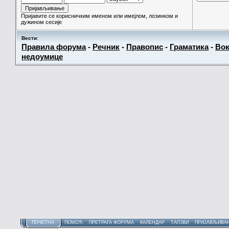
Пријавите се корисничким именом или имејлом, лозинком и
дужином сесије
Вести
:
Правила форума
-
Речник
-
Правопис
-
Граматика
-
Вок
недоумице
ПОЧЕТНА
ПОМОЋ
ПРЕТРАГА ФОРУМА
КАЛЕНДАР
ТАГОВИ
ПРИЈАВЉИВА