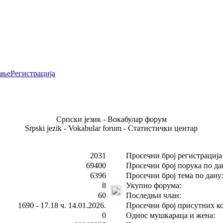
ање
Регистрација
Српски језик - Вокабулар форум
Srpski jezik - Vokabular forum - Статистички центар
2031
Просечни број регистрација
69400
Просечни број порука по да
6396
Просечни број тема по дану
8
Укупно форума:
60
Последњи члан:
1690 - 17.18 ч. 14.01.2026.
Просечни број присутних ко
0
Однос мушкараца и жена: