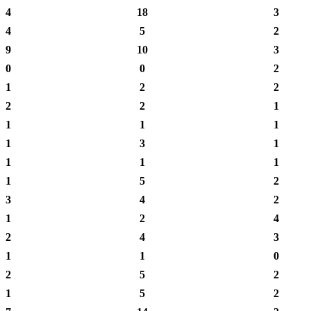
4
18
3
4
5
2
9
10
3
0
0
2
1
2
2
2
2
1
1
1
1
1
3
1
1
1
1
1
5
2
3
4
2
1
2
4
2
4
3
1
1
0
2
5
2
1
5
2