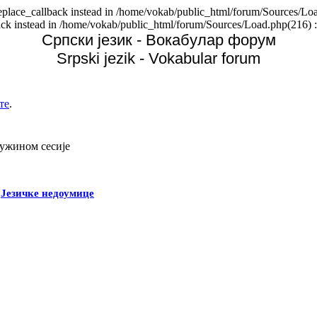
replace_callback instead in /home/vokab/public_html/forum/Sources/Loa
back instead in /home/vokab/public_html/forum/Sources/Load.php(216) :
Српски језик - Вокабулар форум
Srpski jezik - Vokabular forum
те
.
дужином сесије
-
Језичке недоумице