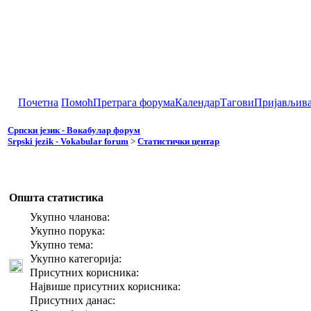
Почетна
Помоћ
Претрага форума
Календар
Тагови
Пријављив
Српски језик - Вокабулар форум
Srpski jezik - Vokabular forum
>
Статистички центар
Општа статистика
Укупно чланова:
Укупно порука:
Укупно тема:
Укупно категорија:
Присутних корисника:
Највише присутних корисника:
Присутних данас: