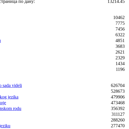
страница по дану:
13214.45
10462
7775
7456
6322
и
4851
3683
2621
2329
1434
1196
o sada videli
626704
528673
kog jezika
479906
ије
473468
enskom rodu
356392
311127
288260
jeziku
277470