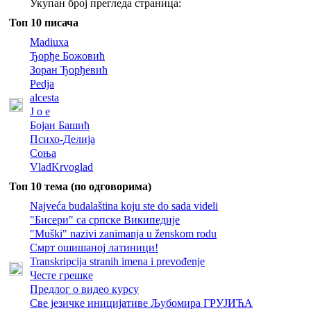
Укупан број прегледа страница:
Топ 10 писача
Madiuxa
Ђорђе Божовић
Зоран Ђорђевић
Pedja
alcesta
J o e
Бојан Башић
Психо-Делија
Соња
VladKrvoglad
Топ 10 тема (по одговорима)
Najveća budalaština koju ste do sada videli
"Бисери" са српске Википедије
"Muški" nazivi zanimanja u ženskom rodu
Смрт ошишаној латиници!
Transkripcija stranih imena i prevođenje
Честе грешке
Предлог о видео курсу
Све језичке иницијативе Љубомира ГРУЈИЋА