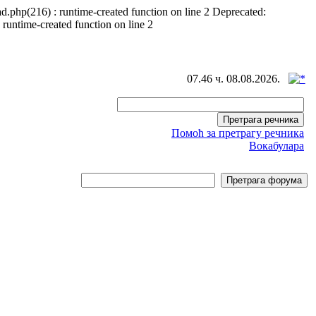
d.php(216) : runtime-created function on line 2 Deprecated:
 runtime-created function on line 2
07.46 ч. 08.08.2026.
Помоћ за претрагу речника
Вокабулара