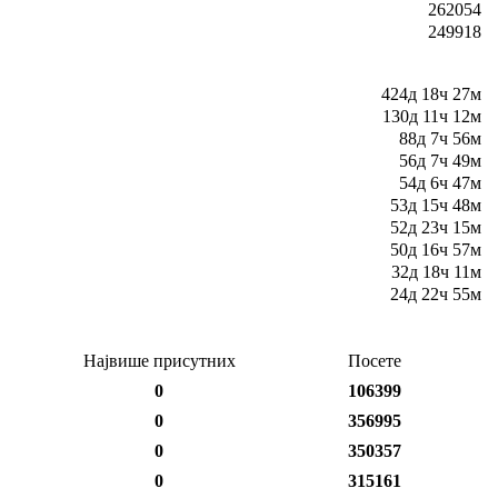
262054
249918
424д 18ч 27м
130д 11ч 12м
88д 7ч 56м
56д 7ч 49м
54д 6ч 47м
53д 15ч 48м
52д 23ч 15м
50д 16ч 57м
32д 18ч 11м
24д 22ч 55м
Највише присутних
Посете
0
106399
0
356995
0
350357
0
315161