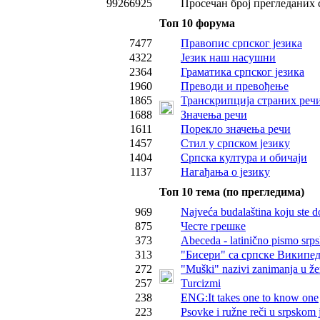
99266925
Просечан број прегледаних 
Топ 10 форума
7477
Правопис српског језика
4322
Језик наш насушни
2364
Граматика српског језика
1960
Преводи и превођење
1865
Транскрипција страних реч
1688
Значења речи
1611
Порекло значења речи
1457
Стил у српском језику
1404
Српска култура и обичаји
1137
Нагађања о језику
Топ 10 тема (по прегледима)
969
Najveća budalaština koju ste d
875
Честе грешке
373
Abeceda - latinično pismo srps
313
"Бисери" са српске Википед
272
"Muški" nazivi zanimanja u ž
257
Turcizmi
238
ENG:It takes one to know one
223
Psovke i ružne reči u srpskom 