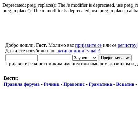
Deprecated: preg_replace(): The /e modifier is deprecated, use preg_
preg_replace(): The /e modifier is deprecated, use preg_replace_call
Добро дошли,
Гост
. Молимо вас
пријавите се
или се
региструј
Да ли сте изгубили ваш
активациони e-mail?
Пријавите се корисничким именом или имејлом, лозинком и 
Вести
:
Правила форума
-
Речник
-
Правопис
-
Граматика
-
Вокатив