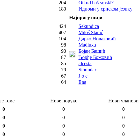
204
Otkud baš srpski?
180
Идиоми у српском језику
Најприсутнији
424
Sekundica
407
Miloš Stanić
104
Дарко Новаковић
98
Madiuxa
90
Бојан Башић
87
Ђорђе Божовић
85
alcesta
79
Stoundar
67
J o e
64
Ena
ве теме
Нове поруке
Нови чланови
0
0
0
0
0
0
0
0
0
0
0
0