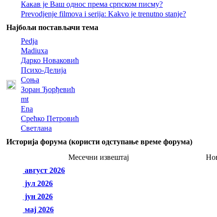
Какав је Ваш однос према српском писму?
Prevodjenje filmova i serija: Kakvo je trenutno stanje?
Најбољи постављачи тема
Pedja
Madiuxa
Дарко Новаковић
Психо-Делија
Соња
Зоран Ђорђевић
mt
Ena
Срећко Петровић
Светлана
Историја форума (користи одступање време форума)
Месечни извештај
Но
август 2026
јул 2026
јун 2026
мај 2026