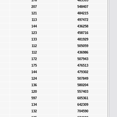
176
483593
207
548407
121
484215
113
497472
144
436258
123
458716
133
481929
112
505059
112
436986
172
507943
175
476513
144
479302
124
507849
136
580204
120
557403
597
605361
134
642309
132
704590