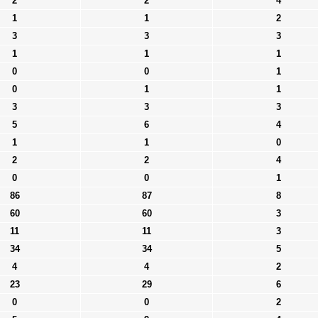
2
2
4
1
1
2
3
3
3
1
1
1
0
0
1
0
1
1
3
3
3
5
6
4
1
1
0
2
2
4
0
0
1
86
87
8
60
60
3
11
11
3
34
34
5
4
4
2
23
29
6
0
0
2