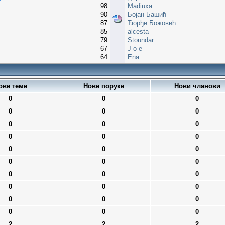
98
Madiuxa
90
Бојан Башић
87
Ђорђе Божовић
85
alcesta
79
Stoundar
67
J o e
64
Ena
ове теме
Нове поруке
Нови чланови
0
0
0
0
0
0
0
0
0
0
0
0
0
0
0
0
0
0
0
0
0
0
0
0
0
0
0
0
0
0
2
2
2