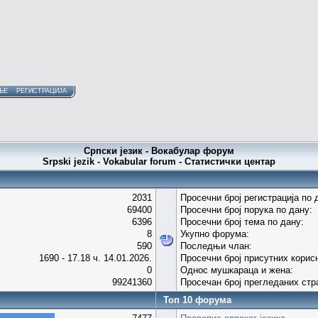
ЊЕ
РЕГИСТРАЦИЈА
Српски језик - Вокабулар форум
Srpski jezik - Vokabular forum - Статистички центар
2031
Просечни број регистрација по 
69400
Просечни број порука по дану:
6396
Просечни број тема по дану:
8
Укупно форума:
590
Последњи члан:
1690 - 17.18 ч. 14.01.2026.
Просечни број присутних корис
0
Однос мушкараца и жена:
99241360
Просечан број прегледаних стр
Топ 10 форума