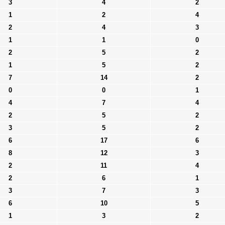
3
4
2
1
2
4
2
4
3
1
1
0
2
5
2
1
5
2
7
14
2
0
0
1
4
7
4
2
5
2
3
5
2
6
17
6
8
12
3
2
11
4
2
6
1
3
7
3
6
10
5
1
3
2