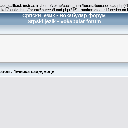
place_callback instead in /home/vokab/public_html/forum/Sources/Load.php(216
vokab/public_html/forum/Sources/Load.php(216) : runtime-created function on 
Српски језик - Вокабулар форум
Srpski jezik - Vokabular forum
атив
-
Језичке недоумице