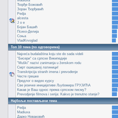
Madiuxa
Ђорђе Божовић
Зоран Ђорђевић
Pedja
alcesta
J o e
Бојан Башић
Психо-Делија
Соња
VladKrvoglad
Топ 10 тема (по одговорима)
Najveća budalaština koju ste do sada videli
"Бисери" са српске Википедије
"Muški" nazivi zanimanja u ženskom rodu
Смрт ошишаној латиници!
Transkripcija stranih imena i prevođenje
Честе грешке
Предлог о видео курсу
Све језичке иницијативе Љубомира ГРУЈИЋА
Какав је Ваш однос према српском писму?
Prevodjenje filmova i serija: Kakvo je trenutno stanje?
Најбољи постављачи тема
Pedja
Madiuxa
Дарко Новаковић