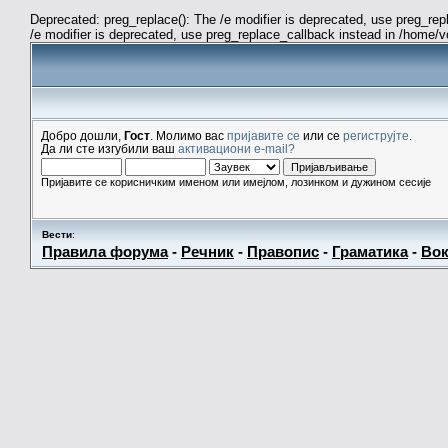
Deprecated: preg_replace(): The /e modifier is deprecated, use preg_re
/e modifier is deprecated, use preg_replace_callback instead in /home/
Добро дошли,
Гост
. Молимо вас
пријавите се
или се
региструјте
.
Да ли сте изгубили ваш
активациони e-mail?
Пријавите се корисничким именом или имејлом, лозинком и дужином сесије
Вести
:
Правила форума
-
Речник
-
Правопис
-
Граматика
-
Вок