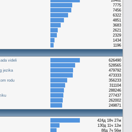
10462
7775
7456
6322
4851
3683
2621
2329
1434
1196
ada videli
626490
528565
g jezika
479792
473333
kom rodu
356233
311104
288246
ziku
277437
262002
249871
424д 18ч 27м
130д 11ч 12м
88д 7ч 56м