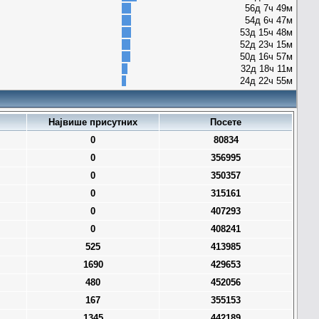
56д 7ч 49м
54д 6ч 47м
53д 15ч 48м
52д 23ч 15м
50д 16ч 57м
32д 18ч 11м
24д 22ч 55м
Највише присутних
Посете
0
80834
0
356995
0
350357
0
315161
0
407293
0
408241
525
413985
1690
429653
480
452056
167
355153
1345
442189