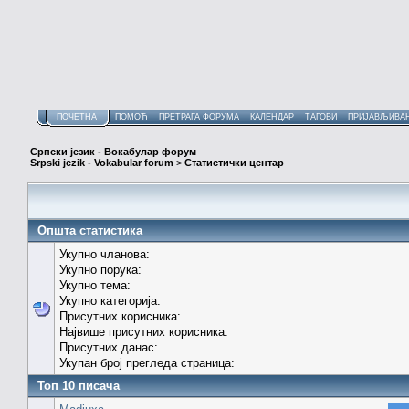
ПОЧЕТНА
ПОМОЋ
ПРЕТРАГА ФОРУМА
КАЛЕНДАР
ТАГОВИ
ПРИЈАВЉИВА
Српски језик - Вокабулар форум
Srpski jezik - Vokabular forum
>
Статистички центар
Општа статистика
Укупно чланова:
Укупно порука:
Укупно тема:
Укупно категорија:
Присутних корисника:
Највише присутних корисника:
Присутних данас:
Укупан број прегледа страница:
Топ 10 писача