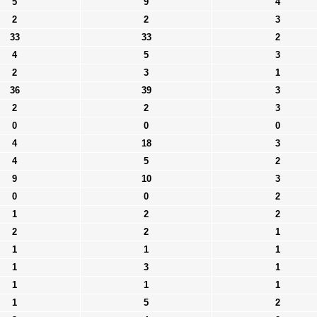
5
9
4
2
2
3
33
33
2
4
5
3
2
3
1
36
39
3
2
2
3
0
0
0
4
18
3
4
5
2
9
10
3
0
0
2
1
2
2
2
2
1
1
1
1
1
3
1
1
1
1
1
5
2