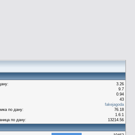
дану:
3.26
9.7
0.94
43
fakejagoda
ника по дану:
76.18
1.6:1
аница по дану:
13214.56