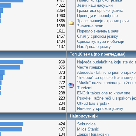
7477
Правопис српског језика
4322
Језик наш насушни
2364
Граматика српског језика
1960
Преводи и превођење
1865
Транскрипција страних речи
1688
Значења речи
1611
Порекло значења речи
1457
Стил у српском језику
1404
Српска култура и обичаји
1137
Нагађања о језику
Топ 10 тема (по прегледима)
969
Najveća budalaština koju ste do s
875
Честе грешке
373
Abeceda - latinično pismo srpsko
313
"Бисери" са српске Википедије
272
"Muški" nazivi zanimanja u žens
257
Turcizmi
238
ENG:It takes one to know one
223
Psovke i ružne reči u srpskom je
204
Otkud baš srpski?
180
Идиоми у српском језику
Најприсутнији
424
Sekundica
407
Miloš Stanić
104
Дарко Новаковић