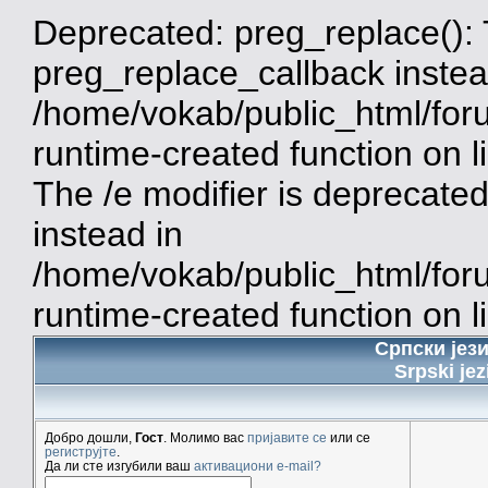
Deprecated: preg_replace(): 
preg_replace_callback instea
/home/vokab/public_html/for
runtime-created function on 
The /e modifier is deprecate
instead in
/home/vokab/public_html/for
runtime-created function on l
Српски јез
Srpski jez
Добро дошли,
Гост
. Молимо вас
пријавите се
или се
региструјте
.
Да ли сте изгубили ваш
активациони e-mail?