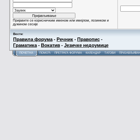
Пријавите се корисничким именом или имејлом, лозинком и
дужином сесије
Вести
:
Правила форума
-
Речник
-
Правопис
-
Граматика
-
Вокатив
-
Језичке недоумице
ПОЧЕТНА
ПОМОЋ
ПРЕТРАГА ФОРУМА
КАЛЕНДАР
ТАГОВИ
ПРИЈАВЉИВА