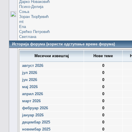
Дарко Новаковић
Психо-Делија
Соња
Зоран Ђорђевић
mt
Ena
Срећко Петровић
Светлана
Историја форума (користи одступање време форума)
Месечни извештај
Нове теме
Н
август 2026
0
јул 2026
0
јун 2026
0
мај 2026
0
април 2026
0
март 2026
0
фебруар 2026
0
јануар 2026
0
децембар 2025
0
новембар 2025
0