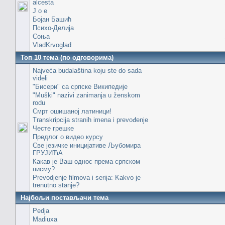
alcesta
J o e
Бојан Башић
Психо-Делија
Соња
VladKrvoglad
Топ 10 тема (по одговорима)
Najveća budalaština koju ste do sada
videli
"Бисери" са српске Википедије
"Muški" nazivi zanimanja u ženskom
rodu
Смрт ошишаној латиници!
Transkripcija stranih imena i prevođenje
Честе грешке
Предлог о видео курсу
Све језичке иницијативе Љубомира
ГРУЈИЋА
Какав је Ваш однос према српском
писму?
Prevodjenje filmova i serija: Kakvo je
trenutno stanje?
Најбољи постављачи тема
Pedja
Madiuxa