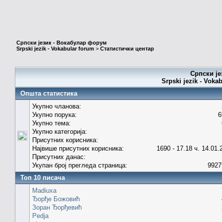
Српски језик - Вокабулар форум
Srpski jezik - Vokabular forum
>
Статистички центар
Српски је
Srpski jezik - Voka
Општа статистика
Укупно чланова:
Укупно порука:
6
Укупно тема:
Укупно категорија:
Присутних корисника:
Највише присутних корисника:
1690 - 17.18 ч. 14.01.
Присутних данас:
Укупан број прегледа страница:
9927
Топ 10 писача
Madiuxa
Ђорђе Божовић
Зоран Ђорђевић
Pedja