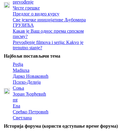
prevođenje
Честе грешке
Предлог о видео курсу
Све језичке иницијативе Љубомира
ГРУЈИЋА
Какав је Ваш однос према српском
писму?
Prevodjenje filmova i serija: Kakvo je
trenutno stanje?
Најбољи постављачи тема
Pedja
Madiuxa
Дарко Новаковић
Психо-Делија
Соња
Зоран Ђорђевић
mt
Ena
Срећко Петровић
Светлана
Историја форума (користи одступање време форума)