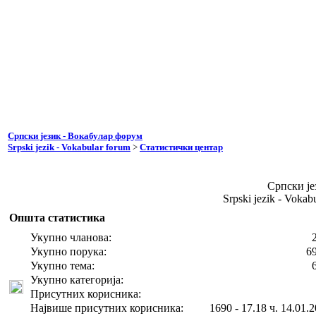
Српски језик - Вокабулар форум
Srpski jezik - Vokabular forum
>
Статистички центар
Српски је
Srpski jezik - Voka
Општа статистика
Укупно чланова:
Укупно порука:
6
Укупно тема:
Укупно категорија:
Присутних корисника:
Највише присутних корисника:
1690 - 17.18 ч. 14.01.2