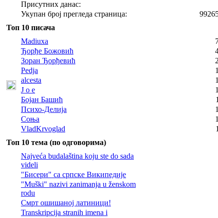
Присутних данас:
Укупан број прегледа страница:
9926
Топ 10 писача
Madiuxa
Ђорђе Божовић
Зоран Ђорђевић
Pedja
alcesta
J o e
Бојан Башић
Психо-Делија
Соња
VladKrvoglad
Топ 10 тема (по одговорима)
Najveća budalaština koju ste do sada
videli
"Бисери" са српске Википедије
"Muški" nazivi zanimanja u ženskom
rodu
Смрт ошишаној латиници!
Transkripcija stranih imena i