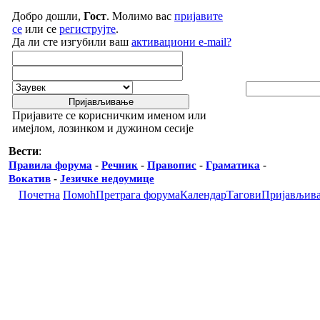
Добро дошли,
Гост
. Молимо вас
пријавите
се
или се
региструјте
.
Да ли сте изгубили ваш
активациони e-mail?
Пријавите се корисничким именом или
имејлом, лозинком и дужином сесије
Вести
:
Правила форума
-
Речник
-
Правопис
-
Граматика
-
Вокатив
-
Језичке недоумице
Почетна
Помоћ
Претрага форума
Календар
Тагови
Пријављив