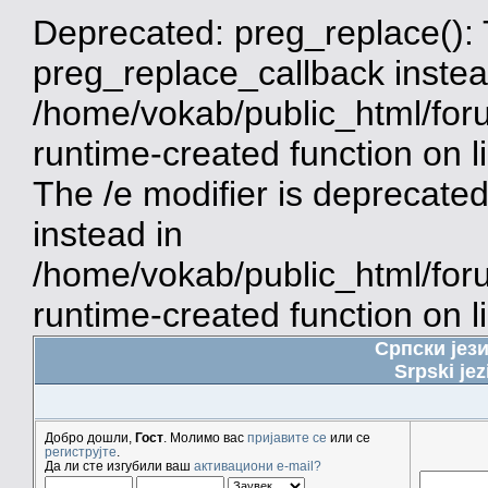
Deprecated: preg_replace(): 
preg_replace_callback instea
/home/vokab/public_html/for
runtime-created function on 
The /e modifier is deprecate
instead in
/home/vokab/public_html/for
runtime-created function on l
Српски јез
Srpski jez
Добро дошли,
Гост
. Молимо вас
пријавите се
или се
региструјте
.
Да ли сте изгубили ваш
активациони e-mail?