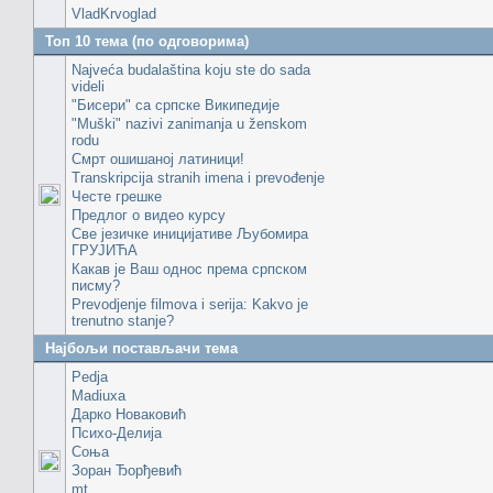
VladKrvoglad
Топ 10 тема (по одговорима)
Najveća budalaština koju ste do sada
videli
"Бисери" са српске Википедије
"Muški" nazivi zanimanja u ženskom
rodu
Смрт ошишаној латиници!
Transkripcija stranih imena i prevođenje
Честе грешке
Предлог о видео курсу
Све језичке иницијативе Љубомира
ГРУЈИЋА
Какав је Ваш однос према српском
писму?
Prevodjenje filmova i serija: Kakvo je
trenutno stanje?
Најбољи постављачи тема
Pedja
Madiuxa
Дарко Новаковић
Психо-Делија
Соња
Зоран Ђорђевић
mt