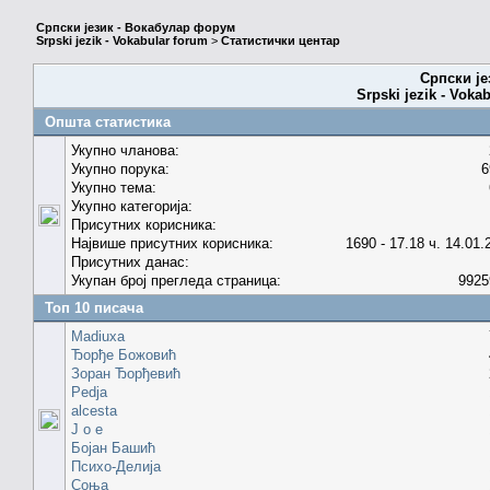
Српски језик - Вокабулар форум
Srpski jezik - Vokabular forum
>
Статистички центар
Српски је
Srpski jezik - Voka
Општа статистика
Укупно чланова:
Укупно порука:
6
Укупно тема:
Укупно категорија:
Присутних корисника:
Највише присутних корисника:
1690 - 17.18 ч. 14.01.
Присутних данас:
Укупан број прегледа страница:
9925
Топ 10 писача
Madiuxa
Ђорђе Божовић
Зоран Ђорђевић
Pedja
alcesta
J o e
Бојан Башић
Психо-Делија
Соња