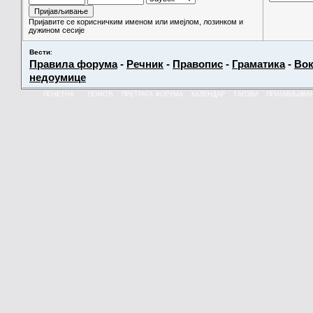
Пријавите се корисничким именом или имејлом, лозинком и
дужином сесије
Вести
:
Правила форума
-
Речник
-
Правопис
-
Граматика
-
Вок
недоумице
ПОЧЕТНА
ПОМОЋ
ПРЕТРАГА ФОРУМА
КАЛЕНДАР
ТАГОВИ
ПРИЈАВЉИВА