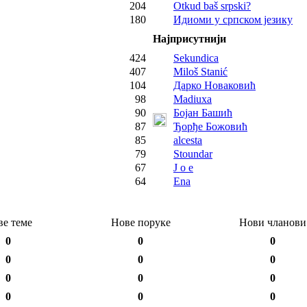
204
Otkud baš srpski?
180
Идиоми у српском језику
Најприсутнији
424
Sekundica
407
Miloš Stanić
104
Дарко Новаковић
98
Madiuxa
90
Бојан Башић
87
Ђорђе Божовић
85
alcesta
79
Stoundar
67
J o e
64
Ena
ве теме
Нове поруке
Нови чланови
0
0
0
0
0
0
0
0
0
0
0
0