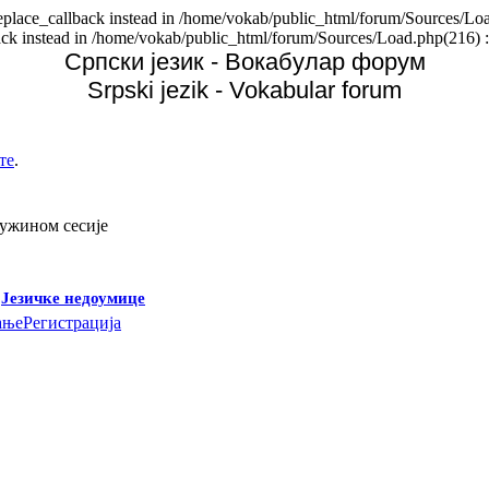
replace_callback instead in /home/vokab/public_html/forum/Sources/Loa
back instead in /home/vokab/public_html/forum/Sources/Load.php(216) :
Српски језик - Вокабулар форум
Srpski jezik - Vokabular forum
те
.
дужином сесије
-
Језичке недоумице
ање
Регистрација