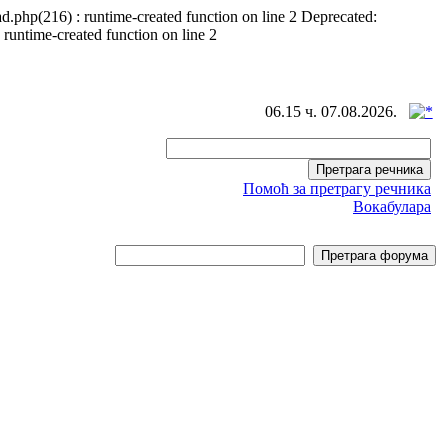
d.php(216) : runtime-created function on line 2 Deprecated:
 runtime-created function on line 2
06.15 ч. 07.08.2026.
Помоћ за претрагу речника
Вокабулара