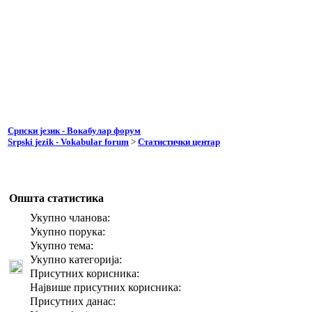
Српски језик - Вокабулар форум
Srpski jezik - Vokabular forum
>
Статистички центар
Општа статистика
Укупно чланова:
Укупно порука:
Укупно тема:
Укупно категорија:
Присутних корисника:
Највише присутних корисника:
Присутних данас: