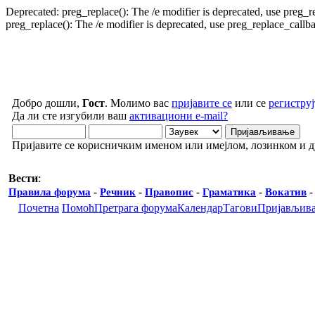
Deprecated: preg_replace(): The /e modifier is deprecated, use preg_
preg_replace(): The /e modifier is deprecated, use preg_replace_call
Добро дошли,
Гост
. Молимо вас
пријавите се
или се
региструј
Да ли сте изгубили ваш
активациони e-mail?
Пријавите се корисничким именом или имејлом, лозинком и 
Вести
:
Правила форума
-
Речник
-
Правопис
-
Граматика
-
Вокатив
Почетна
Помоћ
Претрага форума
Календар
Тагови
Пријављив