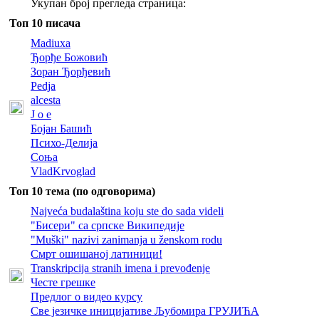
Укупан број прегледа страница:
Топ 10 писача
Madiuxa
Ђорђе Божовић
Зоран Ђорђевић
Pedja
alcesta
J o e
Бојан Башић
Психо-Делија
Соња
VladKrvoglad
Топ 10 тема (по одговорима)
Najveća budalaština koju ste do sada videli
"Бисери" са српске Википедије
"Muški" nazivi zanimanja u ženskom rodu
Смрт ошишаној латиници!
Transkripcija stranih imena i prevođenje
Честе грешке
Предлог о видео курсу
Све језичке иницијативе Љубомира ГРУЈИЋА