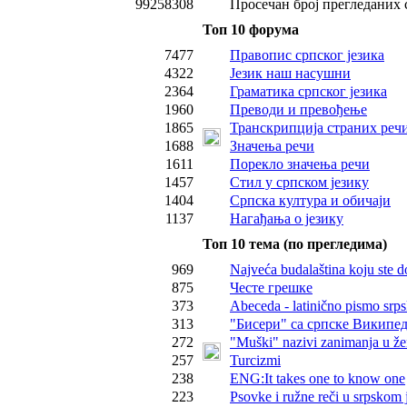
99258308
Просечан број прегледаних 
Топ 10 форума
7477
Правопис српског језика
4322
Језик наш насушни
2364
Граматика српског језика
1960
Преводи и превођење
1865
Транскрипција страних реч
1688
Значења речи
1611
Порекло значења речи
1457
Стил у српском језику
1404
Српска култура и обичаји
1137
Нагађања о језику
Топ 10 тема (по прегледима)
969
Najveća budalaština koju ste d
875
Честе грешке
373
Abeceda - latinično pismo srps
313
"Бисери" са српске Википед
272
"Muški" nazivi zanimanja u ž
257
Turcizmi
238
ENG:It takes one to know one
223
Psovke i ružne reči u srpskom 