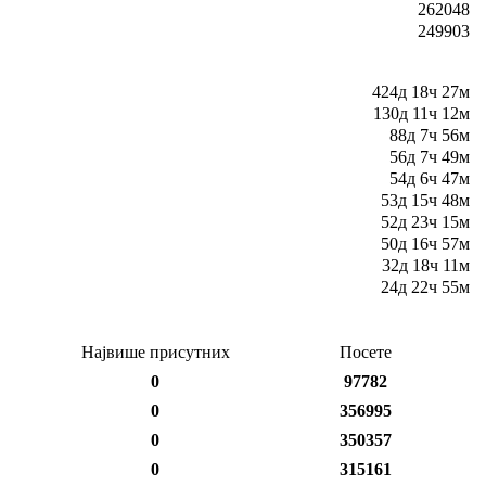
262048
249903
424д 18ч 27м
130д 11ч 12м
88д 7ч 56м
56д 7ч 49м
54д 6ч 47м
53д 15ч 48м
52д 23ч 15м
50д 16ч 57м
32д 18ч 11м
24д 22ч 55м
Највише присутних
Посете
0
97782
0
356995
0
350357
0
315161