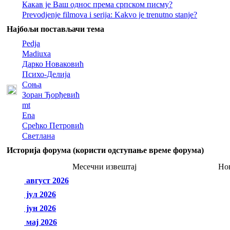
Какав је Ваш однос према српском писму?
Prevodjenje filmova i serija: Kakvo je trenutno stanje?
Најбољи постављачи тема
Pedja
Madiuxa
Дарко Новаковић
Психо-Делија
Соња
Зоран Ђорђевић
mt
Ena
Срећко Петровић
Светлана
Историја форума (користи одступање време форума)
Месечни извештај
Но
август 2026
јул 2026
јун 2026
мај 2026