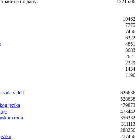
страница по дану:
13215.06
10462
7775
7456
6322
и
4851
3683
2621
2329
1434
1196
o sada videli
626636
528638
kog jezika
479873
ије
473442
enskom rodu
356332
311113
288256
jeziku
277456