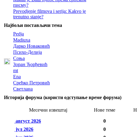
писму?
Prevodjenje filmova i serija: Kakvo je
trenutno stanje?
Најбољи постављачи тема
Pedja
Madiuxa
Дарко Новаковић
Психо-Делија
Соња
Зоран Ђорђевић
mt
Ena
Срећко Петровић
Светлана
Историја форума (користи одступање време форума)
Месечни извештај
Нове теме
Н
август 2026
0
јул 2026
0