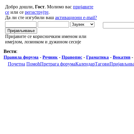
Добро дошли,
Гост
. Молимо вас
пријавите
се
или се
региструјте
.
Да ли сте изгубили ваш
активациони e-mail?
Пријавите се корисничким именом или
имејлом, лозинком и дужином сесије
Вести
:
Правила форума
-
Речник
-
Правопис
-
Граматика
-
Вокатив
Почетна
Помоћ
Претрага форума
Календар
Тагови
Пријављив