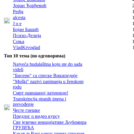
Зоран Ђорђевић
Pedja
alcesta
J o e
Бојан Башић
Психо-Делија
Соња
VladKrvoglad
Топ 10 тема (по одговорима)
Najveća budalaština koju ste do sada
videli
"Бисери" са српске Википедије
"Muški" nazivi zanimanja u ženskom
rodu
Смрт ошишаној латиници!
Transkripcija stranih imena i
prevođenje
Честе грешке
Предлог о видео курсу
Све језичке иницијативе Љубомира
ГРУЈИЋА
Какав је Ваш однос према српском