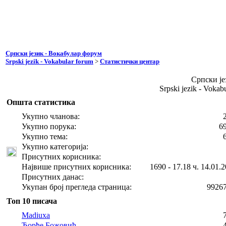
Српски језик - Вокабулар форум
Srpski jezik - Vokabular forum
>
Статистички центар
Српски је
Srpski jezik - Voka
Општа статистика
Укупно чланова:
Укупно порука:
6
Укупно тема:
Укупно категорија:
Присутних корисника:
Највише присутних корисника:
1690 - 17.18 ч. 14.01.2
Присутних данас:
Укупан број прегледа страница:
9926
Топ 10 писача
Madiuxa
Ђорђе Божовић