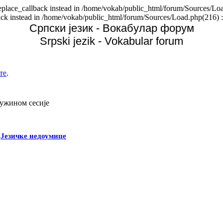
replace_callback instead in /home/vokab/public_html/forum/Sources/Loa
back instead in /home/vokab/public_html/forum/Sources/Load.php(216) :
Српски језик - Вокабулар форум
Srpski jezik - Vokabular forum
те
.
дужином сесије
-
Језичке недоумице