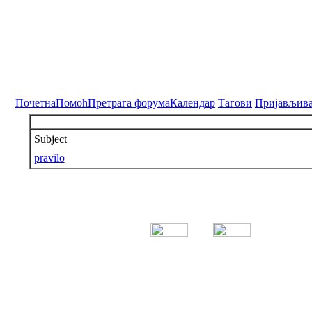
Почетна
Помоћ
Претрага форума
Календар
Тагови
Пријављив
Subject
pravilo