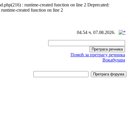
d.php(216) : runtime-created function on line 2 Deprecated:
 runtime-created function on line 2
04.54 ч. 07.08.2026.
Помоћ за претрагу речника
Вокабулара