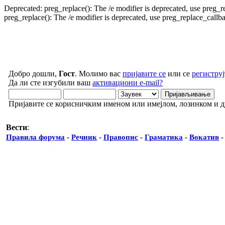
Deprecated: preg_replace(): The /e modifier is deprecated, use preg_
preg_replace(): The /e modifier is deprecated, use preg_replace_call
Добро дошли,
Гост
. Молимо вас
пријавите се
или се
региструј
Да ли сте изгубили ваш
активациони e-mail?
Пријавите се корисничким именом или имејлом, лозинком и 
Вести
:
Правила форума
-
Речник
-
Правопис
-
Граматика
-
Вокатив