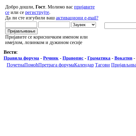
Добро дошли,
Гост
. Молимо вас
пријавите
се
или се
региструјте
.
Да ли сте изгубили ваш
активациони e-mail?
Пријавите се корисничким именом или
имејлом, лозинком и дужином сесије
Вести
:
Правила форума
-
Речник
-
Правопис
-
Граматика
-
Вокатив
Почетна
Помоћ
Претрага форума
Календар
Тагови
Пријављив