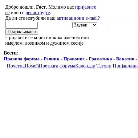
Добро дошли,
Гост
. Молимо вас
пријавите
се
или се
региструјте
.
Да ли сте изгубили ваш
активациони e-mail?
Пријавите се корисничким именом или
имејлом, лозинком и дужином сесије
Вести
:
Правила форума
-
Речник
-
Правопис
-
Граматика
-
Вокатив
Почетна
Помоћ
Претрага форума
Календар
Тагови
Пријављив