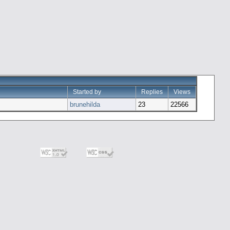
Started by
Replies
Views
brunehilda
23
22566