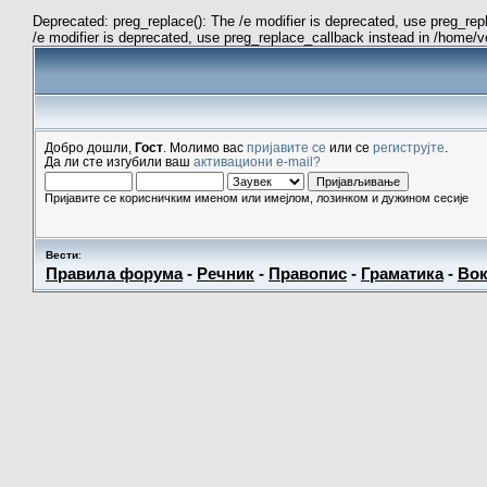
Deprecated: preg_replace(): The /e modifier is deprecated, use preg_re
/e modifier is deprecated, use preg_replace_callback instead in /home/
Добро дошли,
Гост
. Молимо вас
пријавите се
или се
региструјте
.
Да ли сте изгубили ваш
активациони e-mail?
Пријавите се корисничким именом или имејлом, лозинком и дужином сесије
Вести
:
Правила форума
-
Речник
-
Правопис
-
Граматика
-
Вок