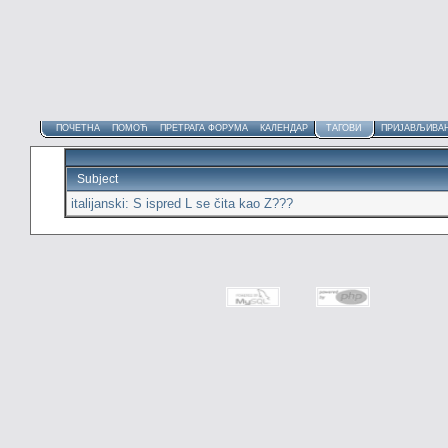
ПОЧЕТНА
ПОМОЋ
ПРЕТРАГА ФОРУМА
КАЛЕНДАР
ТАГОВИ
ПРИЈАВЉИВА
Subject
italijanski: S ispred L se čita kao Z???