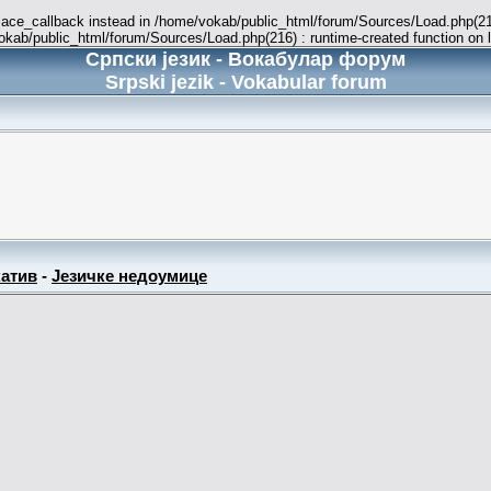
place_callback instead in /home/vokab/public_html/forum/Sources/Load.php(216
vokab/public_html/forum/Sources/Load.php(216) : runtime-created function on 
Српски језик - Вокабулар форум
Srpski jezik - Vokabular forum
атив
-
Језичке недоумице