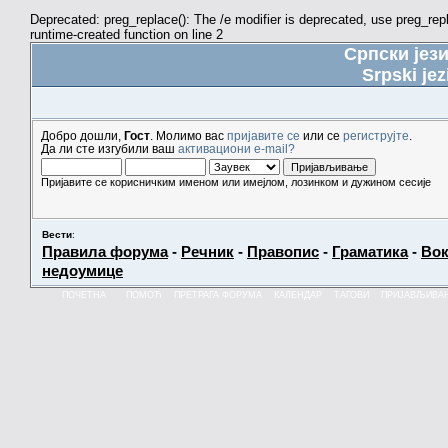
Deprecated: preg_replace(): The /e modifier is deprecated, use preg_re
runtime-created function on line 2
Српски јез
Srpski jez
Добро дошли,
Гост
. Молимо вас
пријавите се
или се
региструјте
.
Да ли сте изгубили ваш
активациони e-mail?
Пријавите се корисничким именом или имејлом, лозинком и дужином сесије
Вести
:
Правила форума
-
Речник
-
Правопис
-
Граматика
-
Вок
недоумице
ПОЧЕТНА
ПОМОЋ
ПРЕТРАГА ФОРУМА
КАЛЕНДАР
ТАГОВИ
ПРИЈАВЉИВА