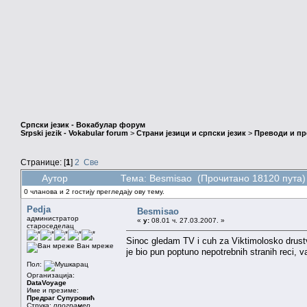
Српски језик - Вокабулар форум
Srpski jezik - Vokabular forum
>
Страни језици и српски језик
>
Преводи и п
Странице: [
1
]
2
Све
Аутор
Тема: Besmisao (Прочитано 18120 пута)
0 чланова и 2 гостију прегледају ову тему.
Pedja
Besmisao
администратор
«
у:
08.01 ч. 27.03.2007. »
староседелац
Sinoc gledam TV i cuh za Viktimolosko drustvo
Ван мреже
je bio pun poptuno nepotrebnih stranih reci, va
Пол:
Организација:
DataVoyage
Име и презиме:
Предраг Супуровић
Струка:
програмер