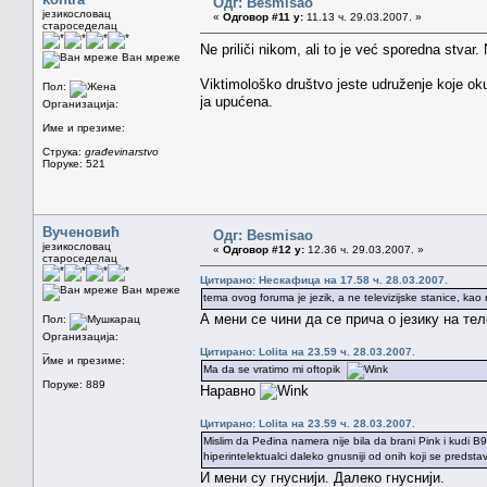
Одг: Besmisao
језикословац
«
Одговор #11 у:
11.13 ч. 29.03.2007. »
староседелац
Ne priliči nikom, ali to je već sporedna stvar. 
Ван мреже
Viktimološko društvo jeste udruženje koje oku
Пол:
ja upućena.
Организација:
Име и презиме:
Струка:
građevinarstvo
Поруке: 521
Вученовић
Одг: Besmisao
језикословац
«
Одговор #12 у:
12.36 ч. 29.03.2007. »
староседелац
Цитирано: Нескафица на 17.58 ч. 28.03.2007.
Ван мреже
tema ovog foruma je jezik, a ne televizijske stanice, kao 
А мени се чини да се прича о језику на т
Пол:
Организација:
_
Цитирано: Lolita на 23.59 ч. 28.03.2007.
Име и презиме:
Ma da se vratimo mi oftopik
Поруке: 889
Наравно
Цитирано: Lolita на 23.59 ч. 28.03.2007.
Mislim da Peđina namera nije bila da brani Pink i kudi B
hiperintelektualci daleko gnusniji od onih koji se predsta
И мени су гнуснији. Далеко гнуснији.