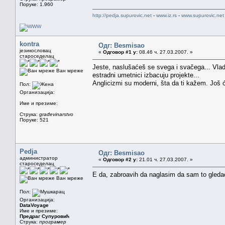
Поруке: 1.960
http://pedja.supurovic.net
-
www.iz.rs
-
www.supurovic.net
kontra
Одг: Besmisao
језикословац
«
Одговор #1 у:
08.46 ч. 27.03.2007. »
староседелац
Jeste, naslušaćeš se svega i svačega... Vlada
Ван мреже
estradni umetnici izbacuju projekte...
Anglicizmi su moderni, šta da ti kažem. Još 
Пол:
Организација:
Име и презиме:
Струка:
građevinarstvo
Поруке: 521
Pedja
Одг: Besmisao
администратор
«
Одговор #2 у:
21.01 ч. 27.03.2007. »
староседелац
E da, zabroavih da naglasim da sam to gledao
Ван мреже
Пол:
Организација:
DataVoyage
Име и презиме:
Предраг Супуровић
Струка:
програмер