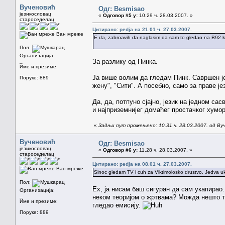
Вученовић
Одг: Besmisao
језикословац
«
Одговор #5 у:
10.29 ч. 28.03.2007. »
староседелац
Цитирано: pedja на 21.01 ч. 27.03.2007.
Ван мреже
E da, zabroavih da naglasim da sam to gledao na B92 koj
Пол:
Организација:
За разлику од Пинка.
_
Име и презиме:
Ја више волим да гледам Пинк. Савршен јез
Поруке: 889
жену", "Сити". А посебно, само за праве ј
Да, да, потпуно сјајно, језик на једном 
и најприземнијег домаћег простачког хумор
«
Задњи пут промењено: 10.31 ч. 28.03.2007. од Ву
Вученовић
Одг: Besmisao
језикословац
«
Одговор #6 у:
11.28 ч. 28.03.2007. »
староседелац
Цитирано: pedja на 08.01 ч. 27.03.2007.
Ван мреже
Sinoc gledam TV i cuh za Viktimolosko drustvo. Jedva uka
Пол:
Ех, ја нисам баш сигуран да сам укапирао
Организација:
_
неком теоријом о жртвама? Можда нешто тр
Име и презиме:
гледао емисију.
Поруке: 889