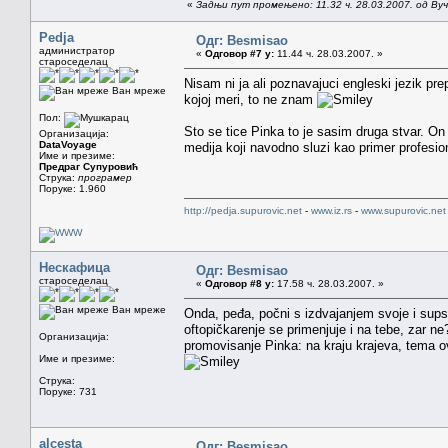
«
Задњи пут промењено: 11.32 ч. 28.03.2007. од Ву
Pedja
Одг: Besmisao
администратор
«
Одговор #7 у:
11.44 ч. 28.03.2007. »
староседелац
Nisam ni ja ali poznavajuci engleski jezik pre
Ван мреже
kojoj meri, to ne znam
Пол:
Sto se tice Pinka to je sasim druga stvar. On
Организација:
DataVoyage
medija koji navodno sluzi kao primer profesio
Име и презиме:
Предраг Супуровић
Струка:
програмер
Поруке: 1.960
http://pedja.supurovic.net
-
www.iz.rs
-
www.supurovic.net
Нескафица
Одг: Besmisao
староседелац
«
Одговор #8 у:
17.58 ч. 28.03.2007. »
Ван мреже
Onda, peđa, počni s izdvajanjem svoje i sups
oftopičkarenje se primenjuje i na tebe, zar n
Организација:
promovisanje Pinka: na kraju krajeva, tema ovo
Име и презиме:
Струка:
Поруке: 731
alcesta
Одг: Besmisao