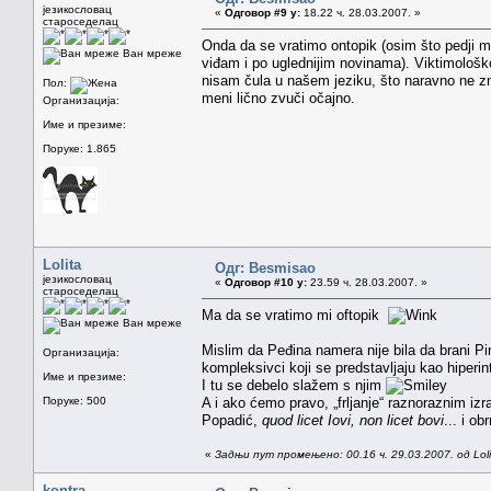
језикословац
«
Одговор #9 у:
18.22 ч. 28.03.2007. »
староседелац
Onda da se vratimo ontopik (osim što pedji m
Ван мреже
viđam i po uglednijim novinama). Viktimološko 
nisam čula u našem jeziku, što naravno ne zn
Пол:
meni lično zvuči očajno.
Организација:
Име и презиме:
Поруке: 1.865
Lolita
Одг: Besmisao
језикословац
«
Одговор #10 у:
23.59 ч. 28.03.2007. »
староседелац
Ma da se vratimo mi oftopik
Ван мреже
Mislim da Peđina namera nije bila da brani P
Организација:
kompleksivci koji se predstavljaju kao hiperint
Име и презиме:
I tu se debelo slažem s njim
Поруке: 500
A i ako ćemo pravo, „frljanje“ raznoraznim izraz
Popadić,
quod licet Iovi, non licet bovi
... i o
«
Задњи пут промењено: 00.16 ч. 29.03.2007. од Loli
kontra