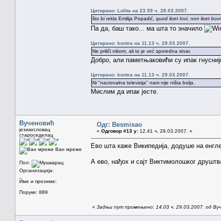
Цитирано: Lolita на 23.59 ч. 28.03.2007.
što bi rekla Emilija Popadić,
quod licet Iovi, non licet bovi
Па да, баш тако... ма шта то значило
Цитирано: kontra на 11.13 ч. 29.03.2007.
Ne priliči nikom, ali to je već sporedna stvar.
Добро, али паметњаковићи су ипак гнусниј
Цитирано: kontra на 11.13 ч. 29.03.2007.
Ni "nacionalna televizija" nam nije ništa bolja.
Мислим да ипак јесте.
Вученовић
Одг: Besmisao
језикословац
«
Одговор #13 у:
12.41 ч. 29.03.2007. »
староседелац
Ево шта каже Википедија, додуше на енгле
Ван мреже
А ево, нађох и сајт Виктимолошког друштв
Пол:
Организација:
_
Име и презиме:
Поруке: 889
«
Задњи пут промењено: 14.03 ч. 29.03.2007. од Ву