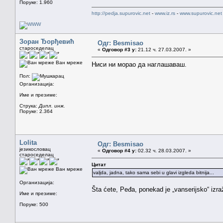
Поруке: 1.960
http://pedja.supurovic.net
-
www.iz.rs
-
www.supurovic.net
Зоран Ђорђевић
Одг: Besmisao
староседелац
«
Одговор #3 у:
21.12 ч. 27.03.2007. »
Ван мреже
Ниси ни морао да наглашаваш.
Пол:
Организација:
Име и презиме:
Струка:
Дипл. инж.
Поруке: 2.364
Lolita
Одг: Besmisao
језикословац
«
Одговор #4 у:
02.32 ч. 28.03.2007. »
староседелац
Цитат
Ван мреже
valjda, jadna, tako sama sebi u glavi izgleda bitnija...
Организација:
Šta ćete, Peđa, ponekad je „vanserijsko“ izra
Име и презиме:
Поруке: 500