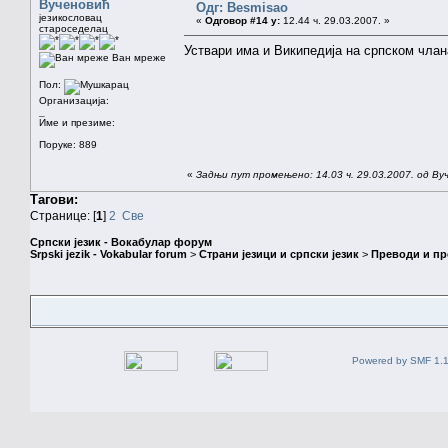
Вученовић
Одг: Besmisao
језикословац
«
Одговор #14 у:
12.44 ч. 29.03.2007. »
староседелац
Уствари има и Википедија на српском члан
Ван мреже
Пол:
Организација:
_
Име и презиме:
Поруке: 889
«
Задњи пут промењено: 14.03 ч. 29.03.2007. од Ву
Тагови:
Странице: [
1
]
2
Све
Српски језик - Вокабулар форум
Srpski jezik - Vokabular forum
>
Страни језици и српски језик
>
Преводи и п
Powered by SMF 1.