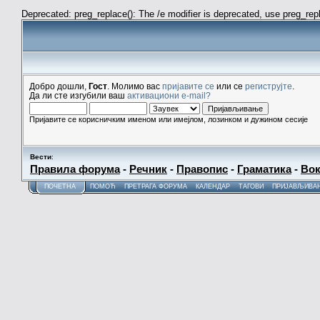
Deprecated: preg_replace(): The /e modifier is deprecated, use preg_re
Добро дошли,
Гост
. Молимо вас
пријавите се
или се
региструјте
.
Да ли сте изгубили ваш
активациони e-mail?
Пријавите се корисничким именом или имејлом, лозинком и дужином сесије
Вести
:
Правила форума
-
Речник
-
Правопис
-
Граматика
-
Вок
ПОЧЕТНА
ПОМОЋ
ПРЕТРАГА ФОРУМА
КАЛЕНДАР
ТАГОВИ
ПРИЈАВЉИВА