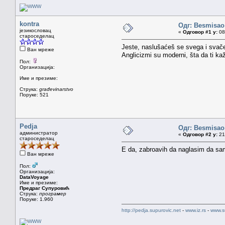
kontra
Одг: Besmisao
језикословац
«
Одговор #1 у:
08.
староседелац
Jeste, naslušaćeš se svega i svačeg
Ван мреже
Anglicizmi su moderni, šta da ti k
Пол:
Организација:
Име и презиме:
Струка:
građevinarstvo
Поруке: 521
Pedja
Одг: Besmisao
администратор
«
Одговор #2 у:
21.
староседелац
E da, zabroavih da naglasim da sam
Ван мреже
Пол:
Организација:
DataVoyage
Име и презиме:
Предраг Супуровић
Струка:
програмер
Поруке: 1.960
http://pedja.supurovic.net
-
www.iz.rs
-
www.s