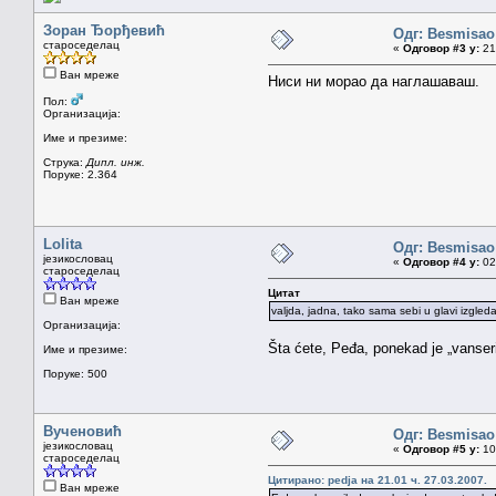
Зоран Ђорђевић
Одг: Besmisao
староседелац
«
Одговор #3 у:
21.
Ван мреже
Ниси ни морао да наглашаваш.
Пол:
Организација:
Име и презиме:
Струка:
Дипл. инж.
Поруке: 2.364
Lolita
Одг: Besmisao
језикословац
«
Одговор #4 у:
02.
староседелац
Цитат
Ван мреже
valjda, jadna, tako sama sebi u glavi izgleda 
Организација:
Šta ćete, Peđa, ponekad je „vanseri
Име и презиме:
Поруке: 500
Вученовић
Одг: Besmisao
језикословац
«
Одговор #5 у:
10.
староседелац
Цитирано: pedja на 21.01 ч. 27.03.2007.
Ван мреже