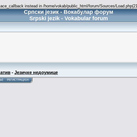
place_callback instead in /home/vokab/public_html/forum/Sources/Load.php(216
Српски језик - Вокабулар форум
Srpski jezik - Vokabular forum
атив
-
Језичке недоумице
ЊЕ
РЕГИСТРАЦИЈА