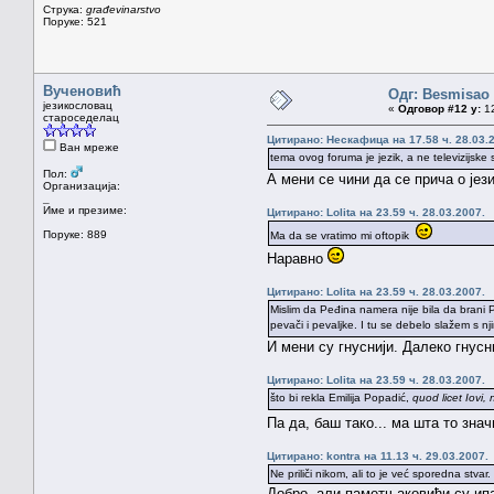
Струка:
građevinarstvo
Поруке: 521
Вученовић
Одг: Besmisao
језикословац
«
Одговор #12 у:
12
староседелац
Цитирано: Нескафица на 17.58 ч. 28.03.
Ван мреже
tema ovog foruma je jezik, a ne televizijske 
Пол:
А мени се чини да се прича о је
Организација:
_
Име и презиме:
Цитирано: Lolita на 23.59 ч. 28.03.2007.
Поруке: 889
Ma da se vratimo mi oftopik
Наравно
Цитирано: Lolita на 23.59 ч. 28.03.2007.
Mislim da Peđina namera nije bila da brani P
pevači i pevaljke. I tu se debelo slažem s n
И мени су гнуснији. Далеко гнусн
Цитирано: Lolita на 23.59 ч. 28.03.2007.
što bi rekla Emilija Popadić,
quod licet Iovi, 
Па да, баш тако... ма шта то зна
Цитирано: kontra на 11.13 ч. 29.03.2007.
Ne priliči nikom, ali to je već sporedna stvar.
Добро, али паметњаковићи су ипа