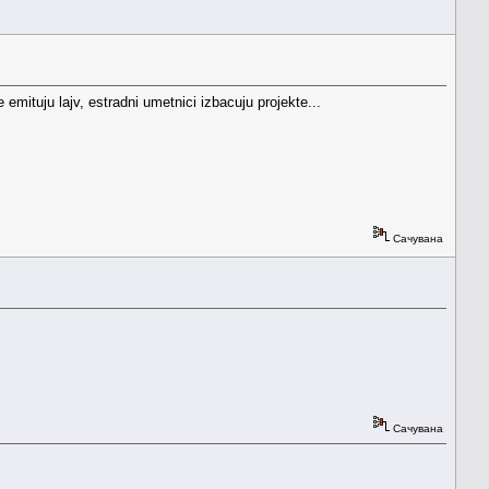
mituju lajv, estradni umetnici izbacuju projekte...
Сачувана
Сачувана