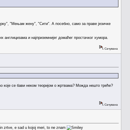
ерку", "Мењам жену", "Сити". А посебно, само за праве језичке
их англицизама и најприземнијег домаћег простачког хумора.
Сачувана
во које се бави неком теоријом о жртвама? Можда нешто треће?
Сачувана
cin zrtve, e sad u kojoj meri, to ne znam