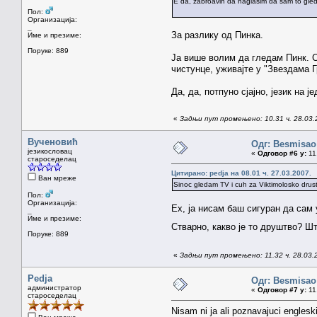
E da, zabroavih da naglasim da sam to gleda
Пол:
Организација:
_
За разлику од Пинка.
Име и презиме:
Поруке: 889
Ја више волим да гледам Пинк. Са
чистунце, уживајте у "Звездама Г
Да, да, потпуно сјајно, језик н
«
Задњи пут промењено: 10.31 ч. 28.03.
Вученовић
Одг: Besmisao
језикословац
«
Одговор #6 у:
11.
староседелац
Цитирано: pedja на 08.01 ч. 27.03.2007.
Ван мреже
Sinoc gledam TV i cuh za Viktimolosko drustv
Пол:
Организација:
Ех, ја нисам баш сигуран да сам
_
Име и презиме:
Стварно, какво је то друштво? Ш
Поруке: 889
«
Задњи пут промењено: 11.32 ч. 28.03.
Pedja
Одг: Besmisao
администратор
«
Одговор #7 у:
11.
староседелац
Nisam ni ja ali poznavajuci englesk