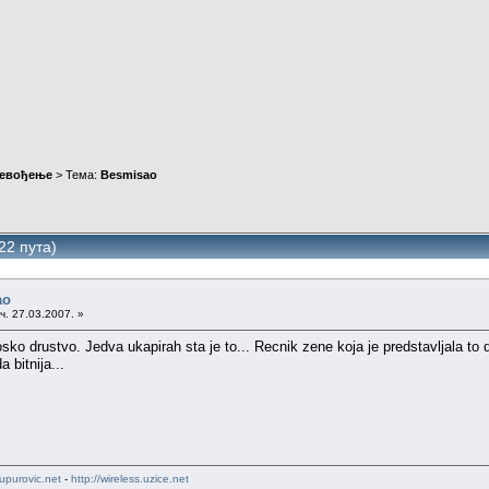
ревођење
> Тема:
Besmisao
22 пута)
ao
ч. 27.03.2007. »
o drustvo. Jedva ukapirah sta je to... Recnik zene koja je predstavljala to dr
 bitnija...
upurovic.net
-
http://wireless.uzice.net