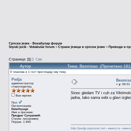
Српски језик - Вокабулар форум
Srpski jezik - Vokabular forum
>
Страни језици и српски језик
>
Преводи и п
Странице: [
1
]
2
Све
Аутор
Тема: Besmisao (Прочитано 181
0 чланова и 1 гост прегледају ову тему.
Pedja
Besmis
администратор
«
у:
08.01 
староседелац
Sinoc gledam TV i cuh za Viktimolosk
Ван мреже
jadna, tako sama sebi u glavi izgleda
Пол:
Организација:
DataVoyage
Име и презиме:
Предраг Супуровић
Струка:
програмер
Поруке: 1.960
http://pedja.supurovic.net
-
www.iz.rs
-
www.s