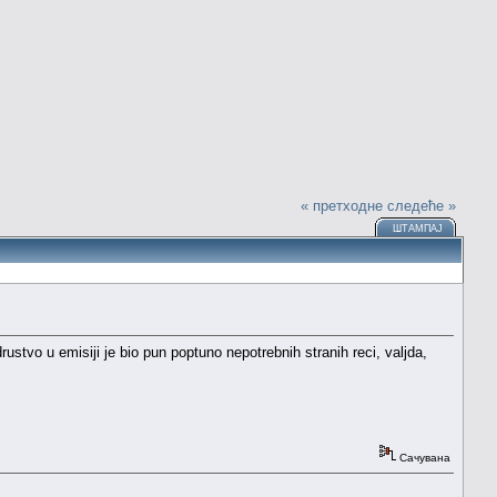
« претходне
следеће »
ШТАМПАЈ
ustvo u emisiji je bio pun poptuno nepotrebnih stranih reci, valjda,
Сачувана