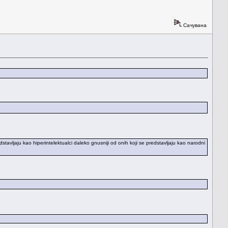
Сачувана
tavljaju kao hiperintelektualci daleko gnusniji od onih koji se predstavljaju kao narodni