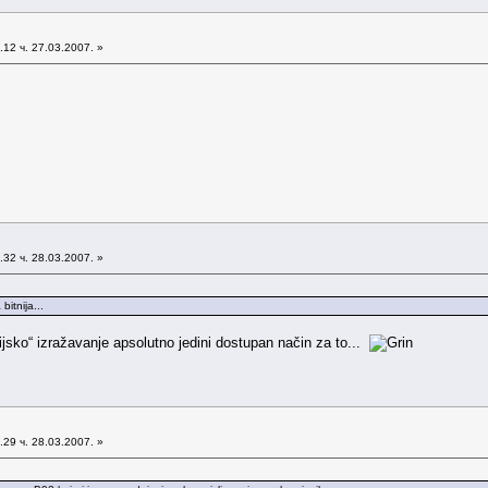
12 ч. 27.03.2007. »
32 ч. 28.03.2007. »
bitnija...
jsko“ izražavanje apsolutno jedini dostupan način za to...
29 ч. 28.03.2007. »