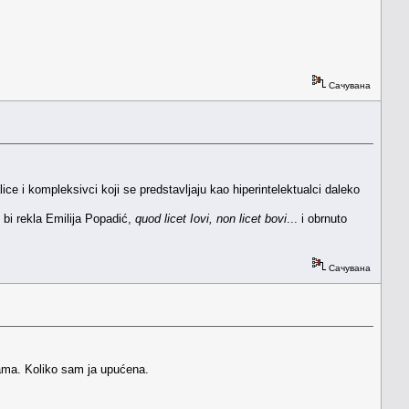
Сачувана
e i kompleksivci koji se predstavljaju kao hiperintelektualci daleko
o bi rekla Emilija Popadić,
quod licet Iovi, non licet bovi
... i obrnuto
Сачувана
tvama. Koliko sam ja upućena.