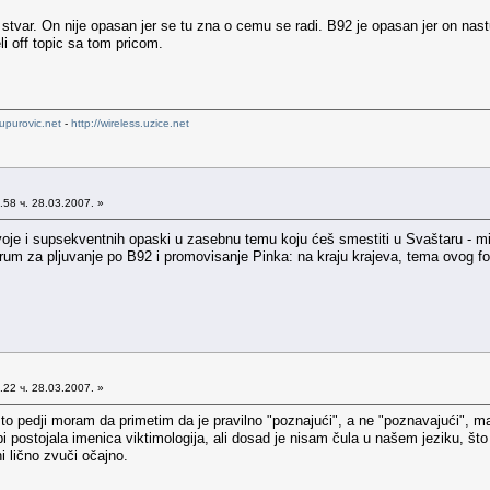
 stvar. On nije opasan jer se tu zna o cemu se radi. B92 je opasan jer on nas
li off topic sa tom pricom.
upurovic.net
-
http://wireless.uzice.net
58 ч. 28.03.2007. »
oje i supsekventnih opaski u zasebnu temu koju ćeš smestiti u Svaštaru - mis
um za pljuvanje po B92 i promovisanje Pinka: na kraju krajeva, tema ovog forum
22 ч. 28.03.2007. »
to pedji moram da primetim da je pravilno "poznajući", a ne "poznavajući", 
bi postojala imenica viktimologija, ali dosad je nisam čula u našem jeziku, 
i lično zvuči očajno.