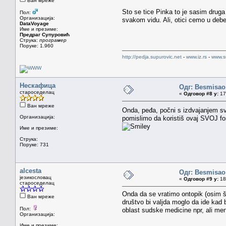
Ван мреже
Sto se tice Pinka to je sasim druga
Пол:
Организација:
svakom vidu. Ali, otici cemo u debe
DataVoyage
Име и презиме:
Предраг Супуровић
Струка:
програмер
Поруке: 1.960
http://pedja.supurovic.net
-
www.iz.rs
-
www.s
Нескафица
Одг: Besmisao
староседелац
«
Одговор #8 у:
17.
Ван мреже
Onda, peđa, počni s izdvajanjem sv
Организација:
pomislimo da koristiš ovaj SVOJ for
Име и презиме:
Струка:
Поруке: 731
alcesta
Одг: Besmisao
језикословац
«
Одговор #9 у:
18.
староседелац
Onda da se vratimo ontopik (osim š
Ван мреже
društvo bi valjda moglo da ide kad 
Пол:
oblast sudske medicine npr, ali men
Организација:
Име и презиме: