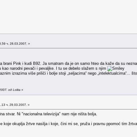
.59 ч. 28.03.2007. »
a brani Pink i kudi B92. Ja smatram da je on samo hteo da kaže da su neznalic
ju kao narodni pevači i pevaljke. I tu se debelo slažem s njim
aznim izrazima više priliči i bolje stoji „seljacima“ nego „intelektualcima“... št
007. од Lolita
»
.13 ч. 29.03.2007. »
dna stvar. Ni "nacionalna televizija" nam nije ništa bolja.
e koje okuplja žrtve nasilja i koje, čini mi se, pruža i pravnu ppomoć tim žr