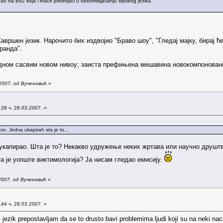
o na B92 koja i inace prednjaci u obesmisljavanju srpskog jezika.
вршен језик. Нарочито бих издвојио "Браво шоу", "Гледај мајку, бирај ћ
ранда".
а једном сасвим новом нивоу; заиста префињена мешавина новокомпонован
2007. од Вученовић
»
28 ч. 28.03.2007. »
o. Jedva ukapirah sta je to...
 укапирао. Шта је то? Некакво удружење неких жртава или научно друшт
та је уопште виктимологија? Ја нисам гледао емисију.
2007. од Вученовић
»
44 ч. 28.03.2007. »
i jezik prepostavljam da se to drusto bavi problemima ljudi koji su na neki na