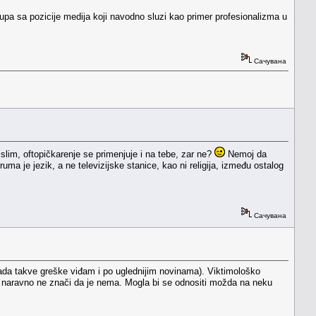
tupa sa pozicije medija koji navodno sluzi kao primer profesionalizma u
Сачувана
lim, oftopičkarenje se primenjuje i na tebe, zar ne?
Nemoj da
a je jezik, a ne televizijske stanice, kao ni religija, između ostalog
Сачувана
mada takve greške viđam i po uglednijim novinama). Viktimološko
što naravno ne znači da je nema. Mogla bi se odnositi možda na neku