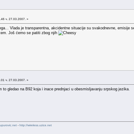
46 ч. 27.03.2007. »
a... Vlada je transparentna, akcidentne situacije su svakodnevne, emisije se e
ažem. Još ćemo se patiti zbog njih
01 ч. 27.03.2007. »
 to gledao na B92 koja i inace prednjaci u obesmisljavanju srpskog jezika.
upurovic.net
-
http://wireless.uzice.net