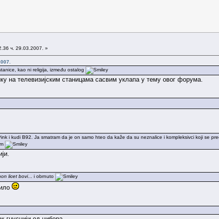
.36 ч. 29.03.2007. »
2007.
stanice, kao ni religija, između ostalog
зику на телевизијским станицама сасвим уклапа у тему овог форума.
ink i kudi B92. Ja smatram da je on samo hteo da kaže da su neznalice i kompleksivci koji se preds
jim
ији.
non licet bovi
... i obrnuto
чило
к гнуснији од џибера.