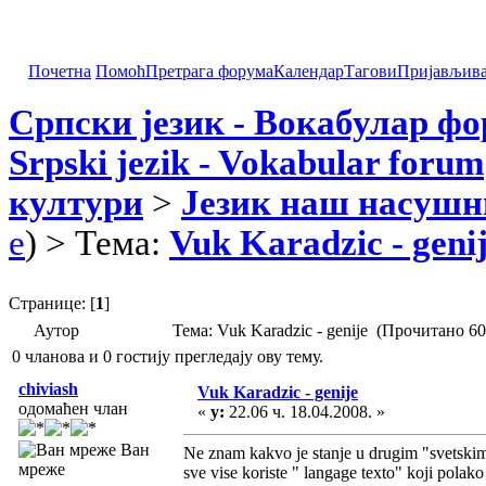
Почетна
Помоћ
Претрага форума
Календар
Тагови
Пријављив
Српски језик - Вокабулар ф
Srpski jezik - Vokabular forum
култури
>
Језик наш насушн
e
) > Тема:
Vuk Karadzic - geni
Странице: [
1
]
Аутор
Тема: Vuk Karadzic - genije (Прочитано 60
0 чланова и 0 гостију прегледају ову тему.
chiviash
Vuk Karadzic - genije
одомаћен члан
«
у:
22.06 ч. 18.04.2008. »
Ван
Ne znam kakvo je stanje u drugim "svetski
мреже
sve vise koriste " langage texto" koji polak