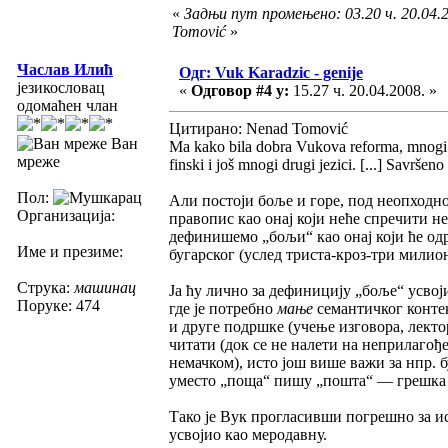
«
Задњи пут промењено: 03.20 ч. 20.04.
Tomović
»
Часлав Илић
Одг: Vuk Karadzic - genije
језикословац
«
Одговор #4 у:
15.27 ч. 20.04.2008. »
одомаћен члан
Цитирано: Nenad Tomović
Ван
Ma kako bila dobra Vukova reforma, mnogi prav
мреже
finski i još mnogi drugi jezici. [...] Savrše
Пол:
Али постоји боље и горе, под неопход
Организација:
правопис као онај који неће спречити не
дефинишемо „бољи“ као онај који ће одр
Име и презиме:
бугарског (услед триста-кроз-три милио
Струка:
машинац
Ја ћу лично за дефиницију „боље“ усвој
Поруке: 474
где је потребно
мање
семантичког контек
и друге подршке (учење изговора, лекто
читати (док се не налети на неприлагође
немачком), исто још више важи за нпр.
уместо „поща“ пишу „пошта“ — грешка 
Тако је Вук прогласивши погрешно за 
усвојио као меродавну.