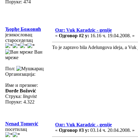
Поруке: 474
Ђорђе Божовић
Одг: Vuk Karadzic - genije
језикословац
«
Одговор #2 у:
16.16 ч. 19.04.2008. »
староседелац
To je zapravo bila Adelungova ideja, a Vuk 
Ван
мреже
Пол:
Организација:
Име и презиме:
Đorđe Božović
Струка:
lingvist
Поруке: 4.322
Nenad Tomović
Одг: Vuk Karadzic - genije
посетилац
«
Одговор #3 у:
03.14 ч. 20.04.2008. »