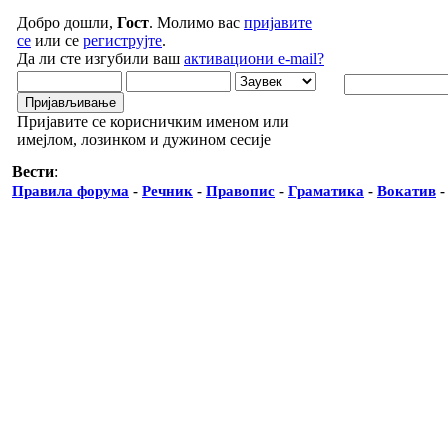
Добро дошли,
Гост
. Молимо вас
пријавите
се
или се
региструјте
.
Да ли сте изгубили ваш
активациони e-mail?
Пријавите се корисничким именом или
имејлом, лозинком и дужином сесије
Вести
:
Правила форума
-
Речник
-
Правопис
-
Граматика
-
Вокатив