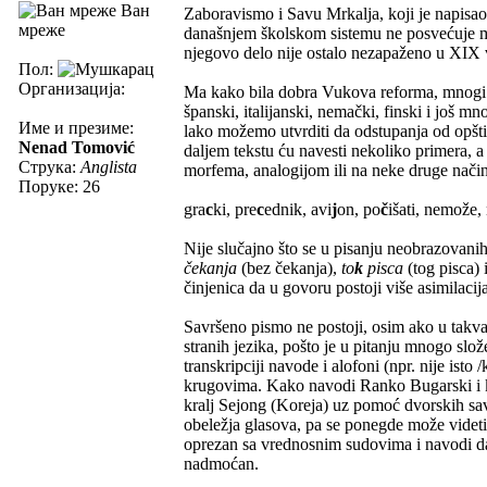
Ван
Zaboravismo i Savu Mrkalja, koji je napisa
мреже
današnjem školskom sistemu ne posvećuje mal
njegovo delo nije ostalo nezapaženo u XIX v
Пол:
Организација:
Ma kako bila dobra Vukova reforma, mnogi pra
španski, italijanski, nemački, finski i još m
Име и презиме:
lako možemo utvrditi da odstupanja od opštih
Nenad Tomović
daljem tekstu ću navesti nekoliko primera, a
Струка:
Anglista
morfema, analogijom ili na neke druge nači
Поруке: 26
gra
c
ki, pre
c
ednik, avi
j
on, po
č
išati, nemože, 
Nije slučajno što se u pisanju neobrazovan
čekanja
(bez čekanja),
to
k
pisca
(tog pisca) 
činjenica da u govoru postoji više asimilacij
Savršeno pismo ne postoji, osim ako u takva
stranih jezika, pošto je u pitanju mnogo sl
transkripciji navode i alofoni (npr. nije isto 
krugovima. Kako navodi Ranko Bugarski i 
kralj Sejong (Koreja) uz pomoć dvorskih sa
obeležja glasova, pa se ponegde može videti 
oprezan sa vrednosnim sudovima i navodi da
nadmoćan.