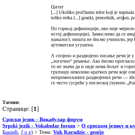
Цитат
[...] Ukoliko pročitamo tekst koji je napisa
toliko retka [...] gra
c
ki, pre
c
ednik, avi
j
on, p
По горњој дефиницији, ово није мерило 
истој дефиницији). Замислимо да се
ави
нажалост, ништа не бисмо учинили, јер
аутоматски угушена.
А спојено и раздвојено писање речи је 
„логично“ решење. Ако бисмо прогласи
то не значи да и овде нема бољег и горе
групишу неколико кратких речи које озна
непроменљивих раздвојених речи — због
се често сусреће у енглеској (чувено „
fru
Тагови:
Странице: [
1
]
Српски језик - Вокабулар форум
Srpski jezik - Vokabular forum
>
О српском језику и к
Башић
,
J o e
) > Тема:
Vuk Karadzic - genije