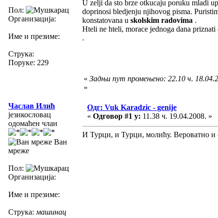
U zelji da sto brze otkucaju poruku mladi u
Пол:
doprinosi bledjenju njihovog pisma. Puristim
Организација:
konstatovana u
skolskim radovima
.
Hteli ne hteli, morace jednoga dana prizna
Име и презиме:
.
Струка:
Поруке: 229
«
Задњи пут промењено: 22.10 ч. 18.04.2
»
Часлав Илић
Одг: Vuk Karadzic - genije
језикословац
«
Одговор #1 у:
11.38 ч. 19.04.2008. »
одомаћен члан
И Турци, и Турци, молићу. Вероватно и с
Ван
мреже
Пол:
Организација:
Име и презиме:
Струка:
машинац