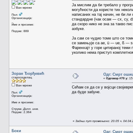
Ја мислим да би требало у прогр
Ван мреже
могућности да користе тих некол
написаних на тај начин, не би ли
Пол:
Организација:
стандардне (чак осам — cx, cy, d
_
да скоро нико не зна за такво пи
Име и презиме:
азбуке.
Поруке: 889
Ја сам се чудио томе што се томе
се замењује са ae, ü — ue, ß — s
Фаренхајт у горе цитираној теми 
уколико нема приступ комплетном
Зоран Ђорђевић
Одг: Смрт оши
староседелац
«
Одговор #70 у:
15.
Ван мреже
Сећам се да се у војсци својевре
да буде забуне.
Пол:
Организација:
Име и презиме:
Струка:
Дипл. инж.
Поруке: 2.364
«
Задњи пут промењено: 20.05 ч. 04.04
Боки
Одг: Смрт оши