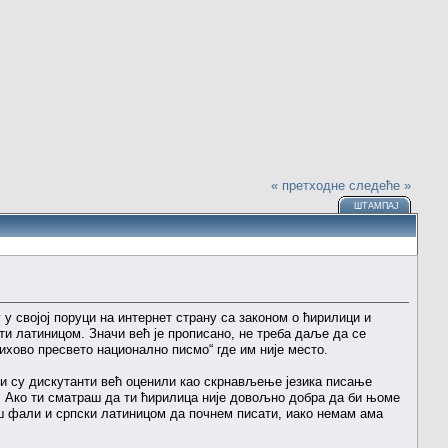
« претходне
следеће »
ШТАМПАЈ
 у својој поруци на интернет страну са законом о ћирилици и
ати латиницом. Значи већ је прописано, не треба даље да се
ихово пресвето национално писмо“ где им није место.
сви су дискутанти већ оценили као скрнављење језика писање
 Ако ти сматраш да ти ћирилица није довољно добра да би њоме
ш фали и српски латиницом да почнем писати, иако немам ама