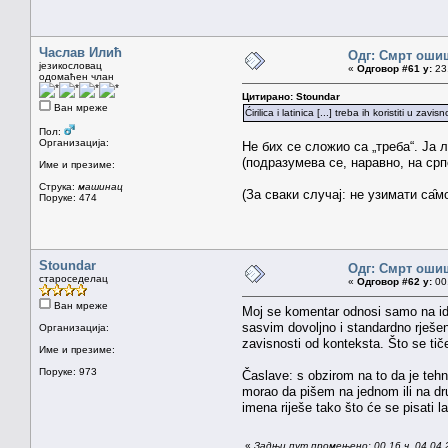
Часлав Илић
Одг: Смрт оши
језикословац
«
Одговор #61 у:
23.
одомаћен члан
Цитирано: Stoundar
Ван мреже
Ćirilica i latinica [...] treba ih koristiti u 
Пол:
Организација:
Не бих се сложио са „треба“. Ја
(подразумева се, наравно, на срп
Име и презиме:
Струка:
машинац
(За сваки случај: не узимати са̑
Поруке: 474
Stoundar
Одг: Смрт оши
староседелац
«
Одговор #62 у:
00.
Ван мреже
Moj se komentar odnosi samo na ideju
sasvim dovoljno i standardno rješenj
Организација:
zavisnosti od konteksta. Što se ti
Име и презиме:
Поруке: 973
Časlave: s obzirom na to da je teh
morao da pišem na jednom ili na dru
imena riješe tako što će se pisati 
«
Задњи пут промењено: 00.16 ч. 04.04.