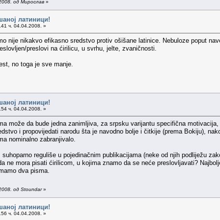
2008. од Мирослав
»
шаној латиници!
41 ч. 04.04.2008. »
smo nije nikakvo efikasno sredstvo protiv ošišane latinice. Nebuloze poput n
slovljen/preslovi na ćirilicu, u svrhu, jelte, zvaničnosti.
est, no toga je sve manje.
шаној латиници!
54 ч. 04.04.2008. »
 može da bude jedna zanimljiva, za srpsku varijantu specifična motivacija, jer
redstvo i propovijedati narodu šta je navodno bolje i čitkije (prema Bokiju), 
sma nominalno zabranjivalo.
suhoparno reguliše u pojedinačnim publikacijama (neke od njih podliježu zakon
 ne mora pisati ćirilicom, u kojima znamo da se neće preslovljavati? Najbolje 
 imamo dva pisma.
2008. од Stoundar
»
шаној латиници!
56 ч. 04.04.2008. »