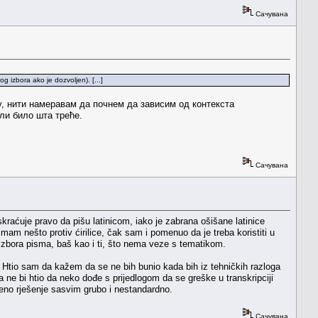
Сачувана
og izbora ako je dozvoljen). [...]
у, нити намеравам да почнем да зависим од контекста
или било шта треће.
Сачувана
skraćuje pravo da pišu latinicom, iako je zabrana ošišane latinice
mam nešto protiv ćirilice, čak sam i pomenuo da je treba koristiti u
izbora pisma, baš kao i ti, što nema veze s tematikom.
. Htio sam da kažem da se ne bih bunio kada bih iz tehničkih razloga
 ne bi htio da neko dođe s prijedlogom da se greške u transkripciji
ženo rješenje sasvim grubo i nestandardno.
Сачувана