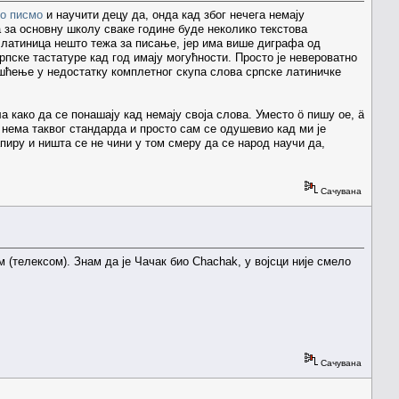
но писмо
и научити децу да, онда кад због нечега немају
а за основну школу сваке године буде неколико текстова
ва латиница нешто тежа за писање, јер има више диграфа од
 српске тастатуре кад год имају могућности. Просто је невероватно
ришћење у недостатку комплетног скупа слова српске латиничке
 како да се понашају кад немају своја слова. Уместо ö пишу oe, ä
с нема таквог стандарда и просто сам се одушевио кад ми је
апиру и ништа се не чини у том смеру да се народ научи да,
Сачувана
 (телeксом). Знам да је Чачак био Chachak, у војсци није смело
Сачувана