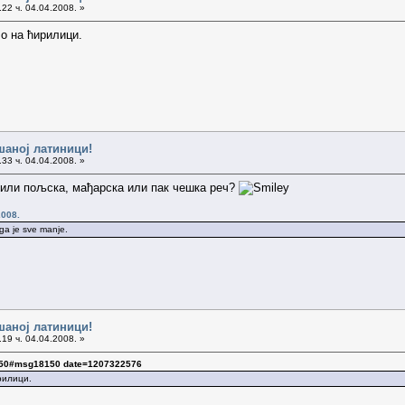
22 ч. 04.04.2008. »
ло на ћирилици.
шаној латиници!
33 ч. 04.04.2008. »
а или пољска, мађарска или пак чешка реч?
2008.
oga je sve manje.
шаној латиници!
19 ч. 04.04.2008. »
8150#msg18150 date=1207322576
ирилици.