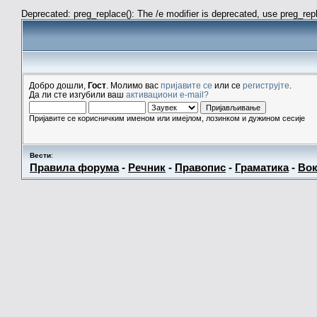
Deprecated: preg_replace(): The /e modifier is deprecated, use preg_re
Добро дошли,
Гост
. Молимо вас
пријавите се
или се
региструјте
.
Да ли сте изгубили ваш
активациони e-mail?
Пријавите се корисничким именом или имејлом, лозинком и дужином сесије
Вести
:
Правила форума
-
Речник
-
Правопис
-
Граматика
-
Вок