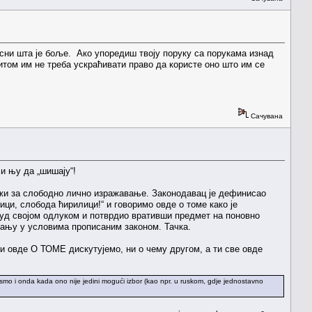
асни шта је боље. Ако упоредиш твоју поруку са порукама изнад
итом им не треба ускраћивати право да користе оно што им се
Сачувана
и њу да „шишају“!
важи за слободно лично изражавање. Законодавац је дефинисао
ици, слобода ћирилици!“ и говоримо овде о томе како је
Суд својом одлуком и потврдио вративши предмет на поновно
аћању у условима прописаним законом. Тачка.
и овде О ТОМЕ дискутујемо, ни о чему другом, а ти све овде
o pismo i onda kada ono nije jedini mogući izbor (kao npr. u ruskom, gdje jednostavno