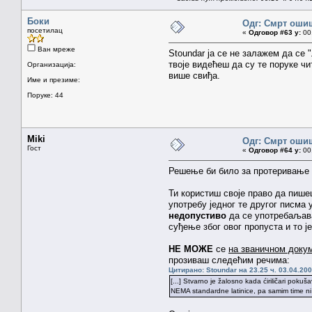
Боки
Одг: Смрт оши
посетилац
«
Одговор #63 у:
00.
Ван мреже
Stoundar ја се не залажем да се
твоје видећеш да су те поруке ч
Организација:
више свиђа.
Име и презиме:
Поруке: 44
Miki
Одг: Смрт оши
Гост
«
Одговор #64 у:
00.
Решење би било за протеривање о
Ти користиш своје право да пише
употребу једног те другог писма 
недопустиво
да се употребаљава
суђење због овог пропуста и то 
НЕ МОЖЕ
се
на званичном доку
прозиваш следећим речима:
Цитирано: Stoundar на 23.25 ч. 03.04.200
[...] Stvarno je žalosno kada ćiriličari poku
NEMA standardne latinice, pa samim time ni iz