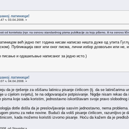
шаној латиници!
47 ч. 03.04.2008. »
zavisnosti od konteksta (npr. na osnovu standardnog pisma publikacije za koju pišemo, ili na osnovu ličn
 латиницом већ једно пет година нисам написао ништа дуже од упита Гугл
ском). Публикација овог или оног писма, лични избор дозвољен или не, 
мо писање и одашиљање написаног за једно исто.)
шаној латиници!
07 ч. 04.04.2008. »
 da je rješenje za ošišanu latinicu pisanje ćirilicom (tj. da se latiničarima u
e u cijelom svijetu), te na odgovarajuće potpisivanje. Nigdje nisam rekao da i
če pisma koje sada koristim, jednostavno iskorištavam svoje pravo slobodnog 
nologija dotle došla da je preslovljavanje sasvim jednostavno, nema problema
gom pismu za neke novine. Budući da voliš pisanje ćirilicom, razumljivo je da
latinicom, kada možemo koristiti izvorno pisanje. Hoću da kažem da je predlo
2008. од Stoundar
»