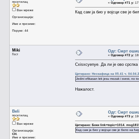
посетилац
«
Одговор #71 у:
17.
Ван мреже
Кад сам ја био у војсци све је би
Организација:
Име и презиме:
Поруке: 44
Miki
Одг: Смрт оши
Гост
«
Одговор #72 у:
18.
Cxisxcyenye. Да ли је ово срспк
Цитирано: Нескафица на 05.41 ч. 04.04.
Jedini efikasan lek jesu mozak i svest, no t
Нажалост.
Beli
Одг: Смрт оши
посетилац
«
Одговор #73 у:
19.
Ван мреже
Цитирано: Боки link=topic=1014. msg1
Кад сам ја био у војсци све је било на ћ
Организација:
CH.
Име и презиме: