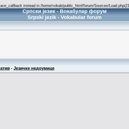
place_callback instead in /home/vokab/public_html/forum/Sources/Load.php(216
Српски језик - Вокабулар форум
Srpski jezik - Vokabular forum
атив
-
Језичке недоумице