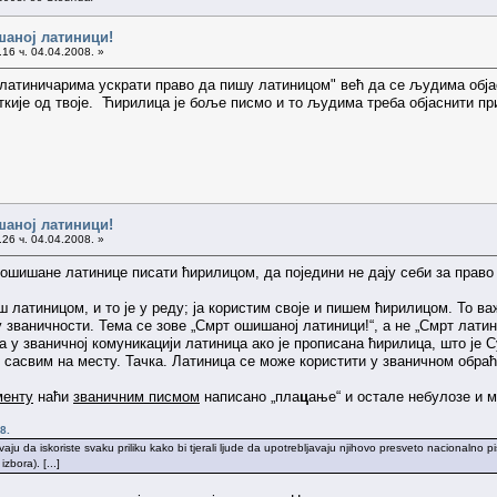
шаној латиници!
16 ч. 04.04.2008. »
 "латиничарима ускрати право да пишу латиницом" већ да се људима обј
иткије од твоје. Ћирилица је боље писмо и то људима треба објаснити пр
шаној латиници!
26 ч. 04.04.2008. »
шишане латинице писати ћирилицом, да поједини не дају себи за право 
ш латиницом, и то је у реду; ја користим своје и пишем ћирилицом. То 
у званичности. Тема се зове „Смрт ошишаној латиници!“, а не „Смрт латин
 у званичној комуникацији латиница ако је прописана ћирилица, што је 
је сасвим на месту. Тачка. Латиница се може користити у званичном обр
менту
наћи
званичним писмом
написано „пла
ц
ање“ и остале небулозе и м
8.
šavaju da iskoriste svaku priliku kako bi tjerali ljude da upotrebljavaju njihovo presveto nacionaln
bora). [...]