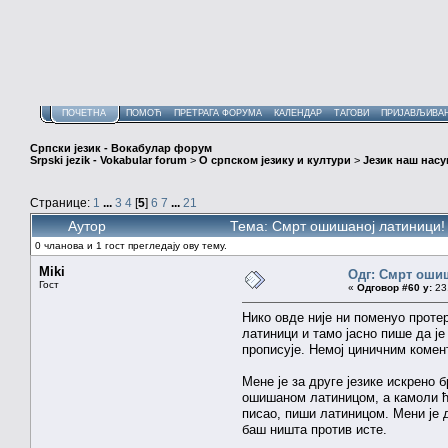
ПОЧЕТНА
ПОМОЋ
ПРЕТРАГА ФОРУМА
КАЛЕНДАР
ТАГОВИ
ПРИЈАВЉИВА
Српски језик - Вокабулар форум
Srpski jezik - Vokabular forum
>
О српском језику и култури
>
Језик наш нас
Странице:
1
...
3
4
[
5
]
6
7
...
21
Аутор
Тема: Смрт ошишаној латиници!
0 чланова и 1 гост прегледају ову тему.
Miki
Одг: Смрт оши
Гост
«
Одговор #60 у:
23.
Нико овде није ни поменуо прот
латиници и тамо јасно пише да је
прописује. Немој циничним комен
Мене је за друге језике искрено
ошишаном латиницом, а камоли ћ
писао, пиши латиницом. Мени је
баш ништа против исте.