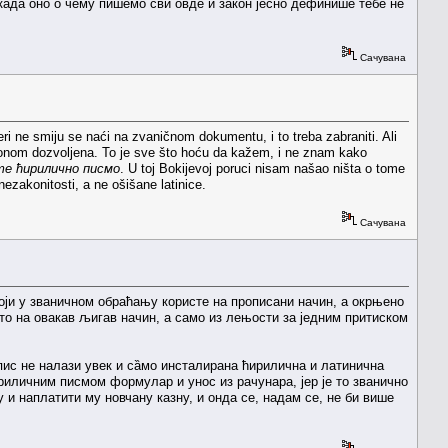
 када оно о чему пишемо сви овде и закон јесно дефинише тебе не
Сачувана
jeri ne smiju se naći na zvaničnom dokumentu, i to treba zabraniti. Ali
 zakonom dozvoljena. To je sve što hoću da kažem, i ne znam kako
те ћирилично писмо
. U toj Bokijevoj poruci nisam našao ništa o tome
ezakonitosti, a ne ošišane latinice.
Сачувана
који у званичном обраћању користе на прописани начин, а окрњено
 то на овакав љигав начин, а само из лењости за једним притиском
опис не налази увек и сȁмо инсталирана ћирилична и латинична
риличним писмом формулар и унос из рачунара, јер је то званично
 и наплатити му новчану казну, и онда се, надам се, не би више