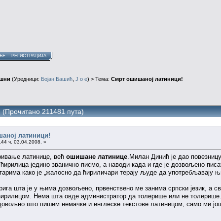
ЊЕ
РЕГИСТРАЦИЈА
ушни
(Уредници:
Бојан Башић
,
J o e
) > Тема:
Смрт ошишаној латиници!
 (Прочитано 211481 пута)
шаној латиници!
44 ч. 03.04.2008. »
еривање латинице, већ
ошишане латинице
.Милан Динић је дао повезницу
 ћирилица једино званично писмо, а наводи када и где је дозвољено пис
тарима како је „жалосно да ћириличари терају људе да употребљавају њ
 брига шта је у њима дозвољено, првенствено ме занима српски језик, а 
ирилицом. Нема шта овде администратор да толерише или не толерише.
 довољно што пишем немачке и енглеске текстове латиницом, само ми јо