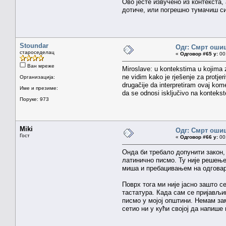
Ово јесте извучено из контекста
дотиче, или погрешно тумачиш си
Stoundar
Одг: Смрт оши
староседелац
«
Одговор #65 у:
00.
Ван мреже
Miroslave: u kontekstima u kojima za
ne vidim kako je rješenje za protje
Организација:
drugačije da interpretiram ovaj kom
Име и презиме:
da se odnosi isključivo na kontekst
Поруке: 973
Miki
Одг: Смрт оши
Гост
«
Одговор #66 у:
00.
Онда би требало допунити закон,
латинично писмо. Ту није решење 
миша и пребацивањем на одговар
Поврх тога ми није јасно зашто 
тастатура. Када сам се пријављи
писмо у мојој општини. Немам зам
сетио ни у кући својој да напиш