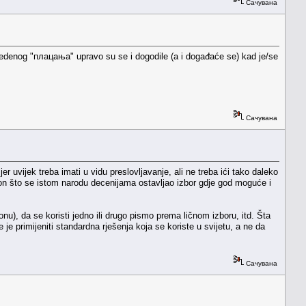
Сачувана
avedenog "плацања" upravo su se i dogodile (a i događaće se) kad je/se
Сачувана
 uvijek treba imati u vidu preslovljavanje, ali ne treba ići tako daleko
nakon što se istom narodu decenijama ostavljao izbor gdje god moguće i
u), da se koristi jedno ili drugo pismo prema ličnom izboru, itd. Šta
je primijeniti standardna rješenja koja se koriste u svijetu, a ne da
Сачувана