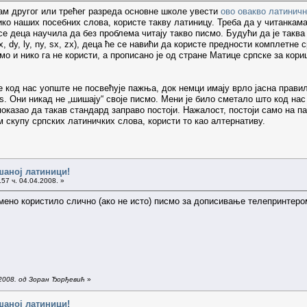
ам другог или трећег разреда основне школе увести
ово овакво латинич
ико наших посебних слова, користе такву латиницу. Треба да у читанкам
 се деца научила да без проблема читају такво писмо. Будући да је так
x, dy, ly, ny, sx, zx), деца ће се навићи да користе предности комплетне
смо и нико га не користи, а прописано је од стране Матице српске за ко
 код нас уопште не посвећује пажња, док немци имају врло јасна правила
s. Они никад не „шишају“ своје писмо. Мени је било сметало што код на
показао да такав стандард заправо постоји. Нажалост, постоји само на п
 скупу српских латиничких слова, користи то као алтернативу.
шаној латиници!
57 ч. 04.04.2008. »
мено користило слично (ако не исто) писмо за дописивање телепринтером
.2008. од Зоран Ђорђевић
»
шаној латиници!