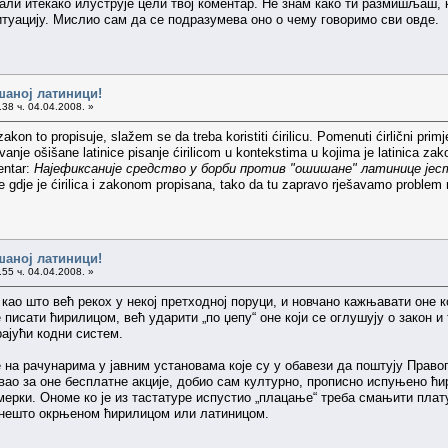
, али итекако илуструје цели твој коментар. Не знам како ти размишљаш,
туацију. Мислио сам да се подразумева оно о чему говоримо сви овде.
шаној латиници!
38 ч. 04.04.2008. »
kon to propisuje, slažem se da treba koristiti ćirilicu. Pomenuti ćirlični prim
rivanje ošišane latinice pisanje ćirilicom u kontekstima u kojima je latinica
entar:
Најефиксаније средство у борби против "ошишане" латинице јес
e gdje je ćirilica i zakonom propisana, tako da tu zapravo rješavamo problem n
шаној латиници!
55 ч. 04.04.2008. »
 као што већ рекох у некој претходној поруци, и новчано кажњавати оне 
писати ћирилицом, већ ударити „по џепу“ оне који се оглушују о закон и
ајући кодни систем.
се на рачунарима у јавним установама које су у обавези да поштују Прав
вао за оне бесплатне акције, добио сам културно, прописно испуњено ћи
ерки. Ономе ко је из тастатуре испустио „плацање“ треба смањити плату
е нешто окрњеном ћирилицом или латиницом.