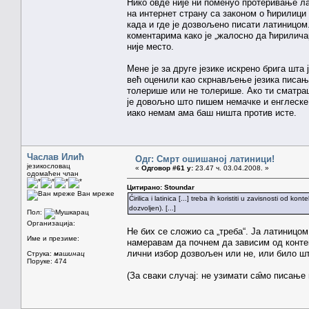
Нико овде није ни поменуо протеривање л
на интернет страну са законом о ћирилици 
када и где је дозвољено писати латиницом
коментарима како је „жалосно да ћирилич
није место.
Мене је за друге језике искрено брига шта
већ оценили као скрнављење језика писа
толерише или не толерише. Ако ти сматра
је довољно што пишем немачке и енглеске
иако немам ама баш ништа против исте.
Часлав Илић
Одг: Смрт ошишаној латиници!
језикословац
«
Одговор #61 у:
23.47 ч. 03.04.2008. »
одомаћен члан
Цитирано: Stoundar
Ван мреже
Ćirilica i latinica [...] treba ih koristiti u zavisnosti od
dozvoljen). [...]
Пол:
Организација:
Не бих се сложио са „треба“. Ја латиницом
Име и презиме:
намеравам да почнем да зависим од контек
лични избор дозвољен или не, или било шт
Струка:
машинац
Поруке: 474
(За сваки случај: не узимати са̑мо писање