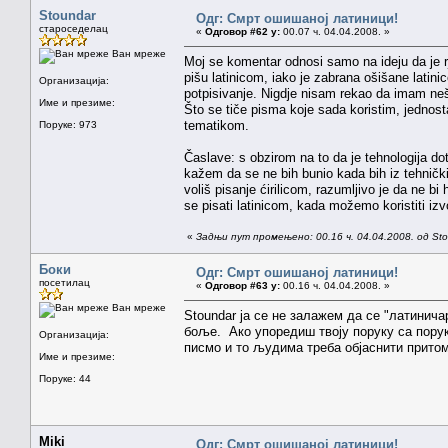
Stoundar
Одг: Смрт ошишаној латиници!
староседелац
«
Одговор #62 у:
00.07 ч. 04.04.2008. »
Ван мреже
Moj se komentar odnosi samo na ideju da je rje
pišu latinicom, iako je zabrana ošišane latini
Организација:
potpisivanje. Nigdje nisam rekao da imam nešto
Име и презиме:
Što se tiče pisma koje sada koristim, jednos
tematikom.
Поруке: 973
Časlave: s obzirom na to da je tehnologija d
kažem da se ne bih bunio kada bih iz tehnič
voliš pisanje ćirilicom, razumljivo je da ne bi
se pisati latinicom, kada možemo koristiti i
«
Задњи пут промењено: 00.16 ч. 04.04.2008. од St
Боки
Одг: Смрт ошишаној латиници!
посетилац
«
Одговор #63 у:
00.16 ч. 04.04.2008. »
Ван мреже
Stoundar ја се не залажем да се "латинич
боље. Ако упоредиш твоју поруку са порук
Организација:
писмо и то људима треба објаснити притом
Име и презиме:
Поруке: 44
Miki
Одг: Смрт ошишаној латиници!