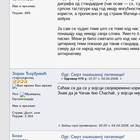
_
диграфа од стандардне (чак осам — cx, cy, 
Име и презиме:
српске тастатуре кад год имају могућности.
Поруке: 889
користи, а прописано је од стране Матице
азбуке.
Ја сам се чудио томе што се томе код нас
понашају кад немају своја слова. Уместо ö
писмо. Мени је било сметало што код нас 
цитираној теми показао да такав стандард 
смеру да се народ научи да, уколико нема
алтернативу.
Зоран Ђорђевић
Одг: Смрт ошишаној латиници!
староседелац
«
Одговор #70 у:
15.57 ч. 04.04.2008. »
Ван мреже
Сећам се да се у војсци својевремено кор
Знам да је Чачак био Chachak, у војсци ни
Пол:
Организација:
Име и презиме:
Струка:
Дипл. инж.
Поруке: 2.364
«
Задњи пут промењено: 20.05 ч. 04.04.2008. од З
Боки
Одг: Смрт ошишаној латиници!
посетилац