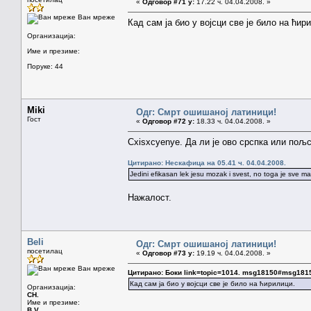
«
Одговор #71 у:
17.22 ч. 04.04.2008. »
Ван мреже
Кад сам ја био у војсци све је било на ћир
Организација:
Име и презиме:
Поруке: 44
Miki
Одг: Смрт ошишаној латиници!
Гост
«
Одговор #72 у:
18.33 ч. 04.04.2008. »
Cxisxcyenye. Да ли је ово срспка или пољ
Цитирано: Нескафица на 05.41 ч. 04.04.2008.
Jedini efikasan lek jesu mozak i svest, no toga je sve ma
Нажалост.
Beli
Одг: Смрт ошишаној латиници!
посетилац
«
Одговор #73 у:
19.19 ч. 04.04.2008. »
Ван мреже
Цитирано: Боки link=topic=1014. msg18150#msg181
Кад сам ја био у војсци све је било на ћирилици.
Организација:
CH.
Име и презиме:
B.V.