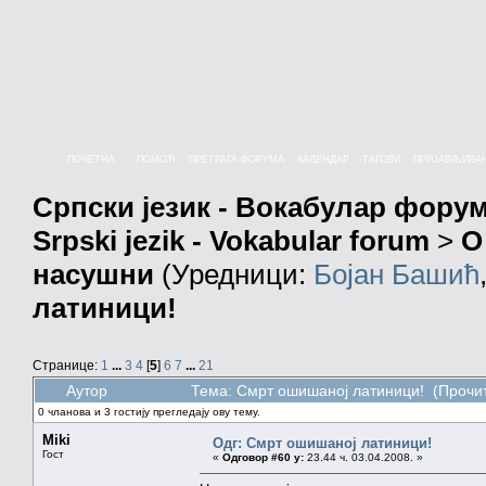
ПОЧЕТНА
ПОМОЋ
ПРЕТРАГА ФОРУМА
КАЛЕНДАР
ТАГОВИ
ПРИЈАВЉИВА
Српски језик - Вокабулар фору
Srpski jezik - Vokabular forum
>
О
насушни
(Уредници:
Бојан Башић
латиници!
Странице:
1
...
3
4
[
5
]
6
7
...
21
Аутор
Тема: Смрт ошишаној латиници! (Прочит
0 чланова и 3 гостију прегледају ову тему.
Miki
Одг: Смрт ошишаној латиници!
Гост
«
Одговор #60 у:
23.44 ч. 03.04.2008. »