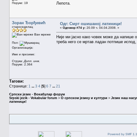
Лепота.
Поруке: 19
Зоран Ђорђевић
Одг: Смрт ошишаној латиници!
староседелац
«
Одговор #74 у:
20.09 ч. 04.04.2008. »
Ван мреже
Није ми јасно како човек може да напише 
треба него се мртав ладан потпише испод,
Пол:
Организација:
Име и презиме:
Струка:
Дипл. инж.
Поруке: 2.364
Тагови:
Странице:
1
...
3
4
[
5
]
6
7
...
21
Српски језик - Вокабулар форум
Srpski jezik - Vokabular forum
>
О српском језику и култури
>
Језик наш нас
латиници!
Powered by SMF 1.