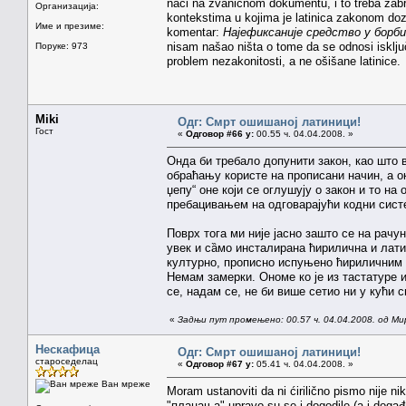
naći na zvaničnom dokumentu, i to treba zabran
Организација:
kontekstima u kojima je latinica zakonom doz
Име и презиме:
komentar:
Најефиксаније средство у борб
nisam našao ništa o tome da se odnosi isklju
Поруке: 973
problem nezakonitosti, a ne ošišane latinice.
Miki
Одг: Смрт ошишаној латиници!
Гост
«
Одговор #66 у:
00.55 ч. 04.04.2008. »
Онда би требало допунити закон, као што в
обраћању користе на прописани начин, а о
џепу“ оне који се оглушују о закон и то н
пребацивањем на одговарајући кодни сист
Поврх тога ми није јасно зашто се на рачу
увек и сȁмо инсталирана ћирилична и лати
културно, прописно испуњено ћириличним п
Немам замерки. Ономе ко је из тастатуре 
се, надам се, не би више сетио ни у кући
«
Задњи пут промењено: 00.57 ч. 04.04.2008. од Ми
Нескафица
Одг: Смрт ошишаној латиници!
староседелац
«
Одговор #67 у:
05.41 ч. 04.04.2008. »
Ван мреже
Moram ustanoviti da ni ćirilično pismo nije n
"плацања" upravo su se i dogodile (a i događać