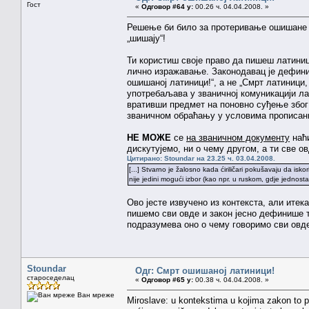
Гост
«
Одговор #64 у:
00.26 ч. 04.04.2008. »
Решење би било за протеривање ошишане л
„шишају“!
Ти користиш своје право да пишеш латиницо
лично изражавање. Законодавац је дефинис
ошишаној латиници!“, а не „Смрт латиници,
употребаљава у званичној комуникацији ла
вративши предмет на поновно суђење због 
званичном обраћању у условима прописани
НЕ МОЖЕ
се
на званичном документу
наћ
дискутујемо, ни о чему другом, а ти све 
Цитирано: Stoundar на 23.25 ч. 03.04.2008.
[...] Stvarno je žalosno kada ćiriličari pokušavaju da isk
nije jedini mogući izbor (kao npr. u ruskom, gdje jednost
Ово јесте извучено из контекста, али итек
пишемо сви овде и закон јесно дефинише т
подразумева оно о чему говоримо сви овд
Stoundar
Одг: Смрт ошишаној латиници!
староседелац
«
Одговор #65 у:
00.38 ч. 04.04.2008. »
Ван мреже
Miroslave: u kontekstima u kojima zakon to pro