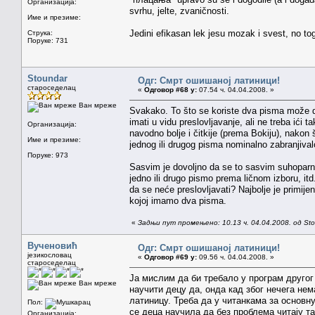
Организација:
svrhu, jelte, zvaničnosti.
Име и презиме:
Jedini efikasan lek jesu mozak i svest, no to
Струка:
Поруке: 731
Stoundar
Одг: Смрт ошишаној латиници!
староседелац
«
Одговор #68 у:
07.54 ч. 04.04.2008. »
Ван мреже
Svakako. To što se koriste dva pisma može da 
imati u vidu preslovljavanje, ali ne treba ići 
Организација:
navodno bolje i čitkije (prema Bokiju), nakon
Име и презиме:
jednog ili drugog pisma nominalno zabranjival
Поруке: 973
Sasvim je dovoljno da se to sasvim suhoparno 
jedno ili drugo pismo prema ličnom izboru, it
da se neće preslovljavati? Najbolje je primije
kojoj imamo dva pisma.
«
Задњи пут промењено: 10.13 ч. 04.04.2008. од St
Вученовић
Одг: Смрт ошишаној латиници!
језикословац
«
Одговор #69 у:
09.56 ч. 04.04.2008. »
староседелац
Ја мислим да би требало у програм другог
Ван мреже
научити децу да, онда кад због нечега нем
латиницу. Треба да у читанкама за основну
Пол:
се деца научила да без проблема читају т
Организација: