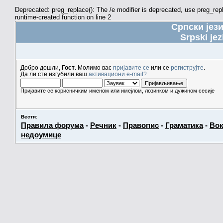
Deprecated: preg_replace(): The /e modifier is deprecated, use preg_re
runtime-created function on line 2
Српски јез
Srpski jez
Добро дошли,
Гост
. Молимо вас
пријавите се
или се
региструјте
.
Да ли сте изгубили ваш
активациони e-mail?
Пријавите се корисничким именом или имејлом, лозинком и дужином сесије
Вести
:
Правила форума
-
Речник
-
Правопис
-
Граматика
-
Вок
недоумице