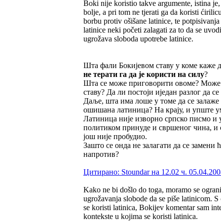
Boki nije koristio takve argumente, istina je,
bolje, a pri tom ne tjerati ga da koristi ćiri
borbu protiv ošišane latinice, te potpisivanja
latinice neki početi zalagati za to da se uvod
ugrožava sloboda upotrebe latinice.
Шта фали Бокијевом ставу у коме каже д
не терати га да је користи на силу
?
Шта се може приговорити овоме? Може 
ставу? Да ли постоји иједан разлог да се
Даље, шта има лоше у томе да се залаже 
ошишана латиница? На крају, и упште уме
Латиница није изворно српско писмо и 
политиком принуде и свршеног чина, и с
још није пробудио.
Зашто се онда не залагати да се замени
напротив?
Цитирано: Stoundar на 12.02 ч. 05.04.200
Kako ne bi došlo do toga, moramo se ograniči
ugrožavanja slobode da se piše latinicom. S 
se koristi latinica, Bokijev komentar sam int
kontekste u kojima se koristi latinica.