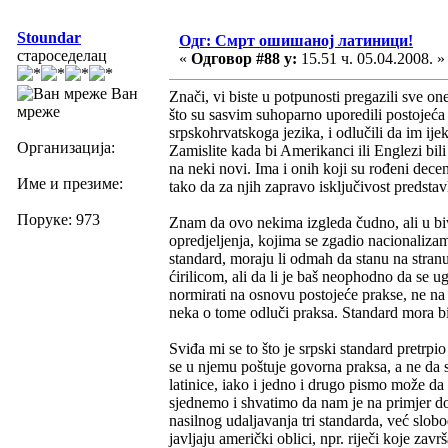
Stoundar
Одг: Смрт ошишаној латиници!
староседелац
«
Одговор #88 у:
15.51 ч. 05.04.2008. »
Ван
Znači, vi biste u potpunosti pregazili sve o
мреже
što su sasvim suhoparno uporedili postojeća
srpskohrvatskoga jezika, i odlučili da im ije
Организација:
Zamislite kada bi Amerikanci ili Englezi bili 
na neki novi. Ima i onih koji su rođeni dece
Име и презиме:
tako da za njih zapravo isključivost predstav
Поруке: 973
Znam da ovo nekima izgleda čudno, ali u bi
opredjeljenja, kojima se zgadio nacionalizam 
standard, moraju li odmah da stanu na stran
ćirilicom, ali da li je baš neophodno da se 
normirati na osnovu postojeće prakse, ne na 
neka o tome odluči praksa. Standard mora bit
Sviđa mi se to što je srpski standard pretrpi
se u njemu poštuje govorna praksa, a ne da se
latinice, iako i jedno i drugo pismo može da
sjednemo i shvatimo da nam je na primjer do
nasilnog udaljavanja tri standarda, već slo
javljaju američki oblici, npr. riječi koje zav