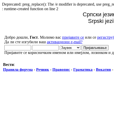
Deprecated: preg_replace(): The /e modifier is deprecated, use preg
: runtime-created function on line 2
Српски јези
Srpski jez
Добро дошли,
Гост
. Молимо вас
пријавите се
или се
региструј
Да ли сте изгубили ваш
активациони e-mail?
Пријавите се корисничким именом или имејлом, лозинком и 
Вести
:
Правила форума
-
Речник
-
Правопис
-
Граматика
-
Вокатив