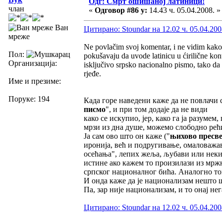
Одг: Смрт ошишаној латиници!
члан
«
Одговор #86 у:
14.43 ч. 05.04.2008. »
Ван
Цитирано: Stoundar на 12.02 ч. 05.04.200
мреже
Ne povlačim svoj komentar, i ne vidim kako 
Пол:
pokušavaju da uvode latinicu u ćirilične kont
Организација:
isključivo srpsko nacionalno pismo, tako da
rjeđe.
Име и презиме:
Поруке: 194
Када горе наведени каже да не повлачи 
писмо
", и при том додаје да не види
како се искупио, јер, како га ја разумем
мрзи из дна душе, можемо слободно рећи
Ја сам ово што он каже ("
њихово пресв
иронија, већ и подругивање, омаловажав
осећања", лепих жеља, љубави или неки
истине ако кажем то произилази из мржњ
српског националног бића. Аналогно то
И онда каже да је национализам нешто ш
Па, зар није национализам, и то онај н
Цитирано: Stoundar на 12.02 ч. 05.04.200