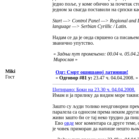
једно поље, у коме обично за почетак ст
једном за свагда поставили на српски ка
Start —> Control Panel —> Regional and 
language —> Serbian Cyrillic / Latin.
Надам се да је онда свршено са писање
званично упутство.
«
Задњи пут промењено: 00.04 ч. 05.04.2
Мирослав
»
Miki
Одг: Смрт ошишаној латиници!
Гост
«
Одговор #81 у:
23.47 ч. 04.04.2008. »
Цитирано: Боки на 23.30 ч. 04.04.2008.
Имам и ја прилику да видим море такви
Зашто су људи толико неодговорни прем
паралела са односом према неким другим 
живи зашто би се тај неко трудио да пиш
Ево
овде
мог коментара са друге теме,
је човек приморан да напише нешто њом