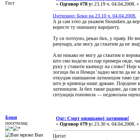
Гост
«
Одговор #78 у:
23.19 ч. 04.04.2008. »
Цитирано: Боки на 23.10 ч. 04.04.2008.
А ја сам хтео да укажем Stoundaru да в
користе ту ошишану варијанту.
Ту си потпуно, рекао бих, у праву. Не в
рачунару, али могу да схватим да не знај
Али никако не могу да схватим и веров
што смо видели из пар примера овде, ча
руку у ставити квачицу на слово? Није 
логици би и Немци 'ладно могли да не з
откуцам ошишаном латиницом тамо где н
што је кривица наше државе. Поједине к
латиницом. Ја бих такве радове, да сам 
ситуација поновила — недовољна оцена
Боки
Одг: Смрт ошишаној латиници!
посетилац
«
Одговор #79 у:
23.30 ч. 04.04.2008. »
Ван
Цитат