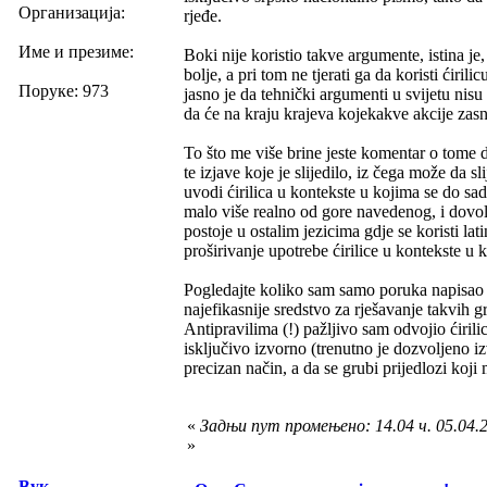
Организација:
rjeđe.
Име и презиме:
Boki nije koristio takve argumente, istina je,
bolje, a pri tom ne tjerati ga da koristi ćiri
Поруке: 973
jasno je da tehnički argumenti u svijetu nisu 
da će na kraju krajeva kojekakve akcije za
To što me više brine jeste komentar o tome da 
te izjave koje je slijedilo, iz čega može da s
uvodi ćirilica u kontekste u kojima se do sad
malo više realno od gore navedenog, i dovolj
postoje u ostalim jezicima gdje se koristi la
proširivanje upotrebe ćirilice u kontekste u ko
Pogledajte koliko sam samo poruka napisao o
najefikasnije sredstvo za rješavanje takvih 
Antipravilima (!) pažljivo sam odvojio ćiril
isključivo izvorno (trenutno je dozvoljeno i
precizan način, a da se grubi prijedlozi koji
«
Задњи пут промењено: 14.04 ч. 05.04.2
»
Вук