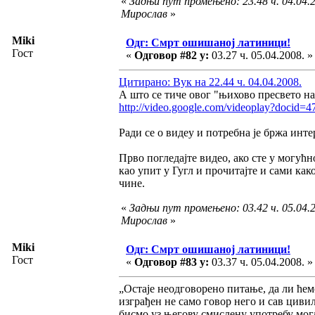
«
Задњи пут промењено: 23.48 ч. 04.04.2
Мирослав
»
Miki
Одг: Смрт ошишаној латиници!
Гост
«
Одговор #82 у:
03.27 ч. 05.04.2008. »
Цитирано: Вук на 22.44 ч. 04.04.2008.
А што се тиче овог "њихово пресвето н
http://video.google.com/videoplay?docid
Ради се о видеу и потребна је бржа инте
Прво погледајте видео, ако сте у могућ
као упит у Гугл и прочитајте и сами ка
чине.
«
Задњи пут промењено: 03.42 ч. 05.04.2
Мирослав
»
Miki
Одг: Смрт ошишаној латиници!
Гост
«
Одговор #83 у:
03.37 ч. 05.04.2008. »
„Остаје неодговорено питање, да ли ћемо
изграђен не само говор него и сав цивил
бисмо уз његову смислену употребу могл