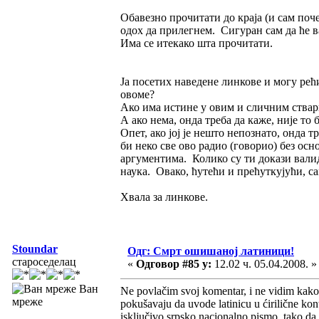
Обавезно прочитати до краја (и сам поч
одох да прилегнем. Сигуран сам да ће в
Има се итекако шта прочитати.
Ја посетих наведене линкове и могу рећ
овоме?
Ако има истине у овим и сличним стварим
А ако нема, онда треба да каже, није то
Опет, ако јој је нешто непознато, онда т
би неко све ово радио (говорио) без осн
аргументима. Колико су ти докази вали
наука. Овако, ћутећи и прећуткујући, са
Хвала за линкове.
Stoundar
Одг: Смрт ошишаној латиници!
староседелац
«
Одговор #85 у:
12.02 ч. 05.04.2008. »
Ван
Ne povlačim svoj komentar, i ne vidim kako 
мреже
pokušavaju da uvode latinicu u ćirilične kont
isključivo srpsko nacionalno pismo, tako da