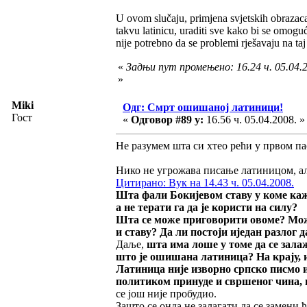
U ovom slučaju, primjena svjetskih obrazaca
takvu latinicu, uraditi sve kako bi se omogu
nije potrebno da se problemi rješavaju na taj
«
Задњи пут промењено: 16.24 ч. 05.04.2
»
Miki
Одг: Смрт ошишаној латиници!
Гост
«
Одговор #89 у:
16.56 ч. 05.04.2008. »
Не разумем шта си хтео рећи у првом па
Нико не угрожава писање латиницом, али
Цитирано: Вук на 14.43 ч. 05.04.2008.
Шта фали Бокијевом ставу у коме каж
а не терати га да је користи на силу
?
Шта се може приговорити овоме? Мож
и ставу? Да ли постоји иједан разлог 
Даље,
шта има лоше у томе да се залаж
што је ошишана латиница? На крају, и 
Латиница није изворно српско писмо 
политиком принуде и свршеног чина, 
се још није пробудио.
Зашто се онда не залагати да се замени