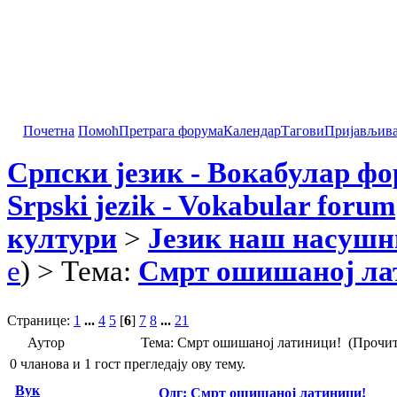
Почетна
Помоћ
Претрага форума
Календар
Тагови
Пријављив
Српски језик - Вокабулар ф
Srpski jezik - Vokabular forum
култури
>
Језик наш насушн
e
) > Тема:
Смрт ошишаној ла
Странице:
1
...
4
5
[
6
]
7
8
...
21
Аутор
Тема: Смрт ошишаној латиници! (Прочит
0 чланова и 1 гост прегледају ову тему.
Вук
Одг: Смрт ошишаној латиници!