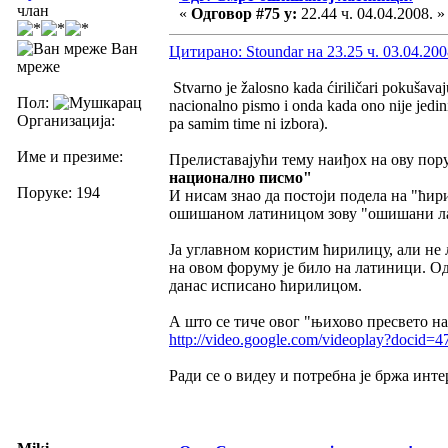
члан
«
Одговор #75 у:
22.44 ч. 04.04.2008. »
Ван
Цитирано: Stoundar на 23.25 ч. 03.04.200
мреже
Stvarno je žalosno kada ćiriličari pokušavaju
Пол:
nacionalno pismo i onda kada ono nije jedi
Организација:
pa samim time ni izbora).
Име и презиме:
Прелиставајући тему наиђох на ову пору
национално писмо"
Поруке: 194
И нисам знао да постоји подела на "ћир
ошишаном латиницом зову "ошишани л
Ја углавном користим ћирилицу, али не
на овом форуму је било на латиници. Од
данас исписано ћирилицом.
А што се тиче овог "њихово пресвето н
http://video.google.com/videoplay?docid
Ради се о видеу и потребна је бржа инте