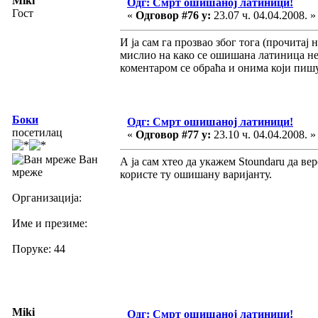
Miki
Одг: Смрт ошишаној латиници!
Гост
«
Одговор #76 у:
23.07 ч. 04.04.2008. »
И ја сам га прозвао због тога (прочитај
мислио на како се ошишана латиница не
коментаром се обраћа и онима који пиш
Боки
Одг: Смрт ошишаној латиници!
посетилац
«
Одговор #77 у:
23.10 ч. 04.04.2008. »
Ван
А ја сам хтео да укажем Stoundaru да в
мреже
користе ту ошишану варијанту.
Организација:
Име и презиме:
Поруке: 44
Miki
Одг: Смрт ошишаној латиници!