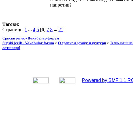
напротив?
Тагови:
Странице:
1
...
4
5
[
6
]
7
8
...
21
Српски језик - Вокабулар форум
Srpski jezik - Vokabular forum
>
О српском језику и култури
>
Језик наш н
латиници!
Powered by SMF 1.1 R