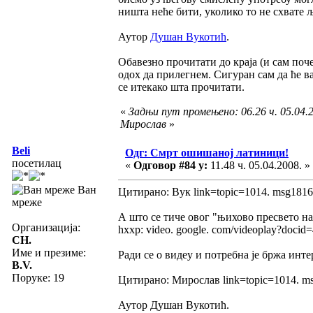
ништа неће бити, уколико то не схвате љ
Аутор
Душан Вукотић
.
Обавезно прочитати до краја (и сам поч
одох да прилегнем. Сигуран сам да ће в
се итекако шта прочитати.
«
Задњи пут промењено: 06.26 ч. 05.04.2
Мирослав
»
Beli
Одг: Смрт ошишаној латиници!
посетилац
«
Одговор #84 у:
11.48 ч. 05.04.2008. »
Ван
Цитирано: Вук link=topic=1014. msg181
мреже
А што се тиче овог "њихово пресвето н
Организација:
hxxp: video. google. com/videoplay?doc
CH.
Име и презиме:
Ради се о видеу и потребна је бржа инте
B.V.
Поруке: 19
Цитирано: Мирослав link=topic=1014. 
Аутор Душан Вукотић.