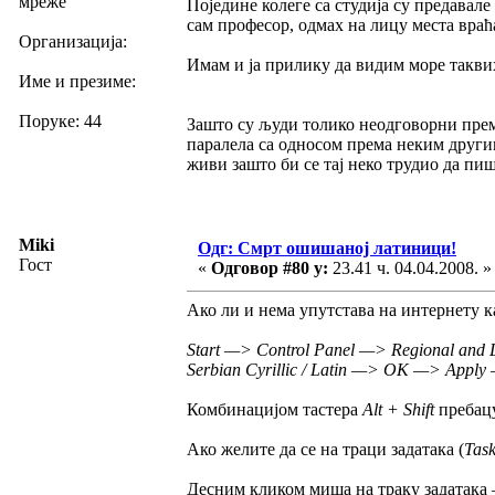
мреже
Поједине колеге са студија су предавал
сам професор, одмах на лицу места враћ
Организација:
Имам и ја прилику да видим море такви
Име и презиме:
Поруке: 44
Зашто су људи толико неодговорни прем
паралела са односом према неким другим 
живи зашто би се тај неко трудио да пиш
Miki
Одг: Смрт ошишаној латиници!
Гост
«
Одговор #80 у:
23.41 ч. 04.04.2008. »
Ако ли и нема упутстава на интернету ка
Start —> Control Panel —> Regional and
Serbian Cyrillic / Latin —> OK —> Appl
Комбинацијом тастера
Alt + Shift
пребацу
Ако желите да се на траци задатака (
Tas
Десним кликом миша на траку задатака