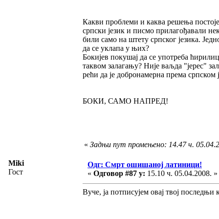
Какви проблеми и каква решења постоје у
српски језик и писмо прилагођавали нек
били само на штету српског језика. Једн
да се уклапа у њих?
Бокијев покушај да се употреба ћирилице
таквом залагању? Није ваљда "јерес" зал
рећи да је добронамерна према српском 
БОКИ, САМО НАПРЕД!
«
Задњи пут промењено: 14.47 ч. 05.04.2
Miki
Одг: Смрт ошишаној латиници!
Гост
«
Одговор #87 у:
15.10 ч. 05.04.2008. »
Вуче, ја потписујем овај твој последњи 