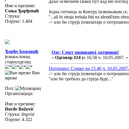
/
даље осмехнем сваки пут кад ми поглед 
Име и презиме:
Соња Ђорђевић
Једна ситница за Контру (извињавам се, а
Струка:
''...ali bi struja trebala biti na identičnim obra
Поруке: 1.404
-> али би струја (извештаји о потрошеној 
Ђорђе Божовић
Одг: Смрт ошишаној латиници!
језикословац
«
Одговор #24 у:
16.58 ч. 10.05.2007. »
староседелац
Цитирано: Сошке на 15.40 ч. 10.05.2007.
Ван
-> али би струја (извештаји о потрошеној 
мреже
"али би требало да струја буде..."
Пол:
Организација:
Име и презиме:
Đorđe Božović
Струка:
lingvist
Поруке: 4.322