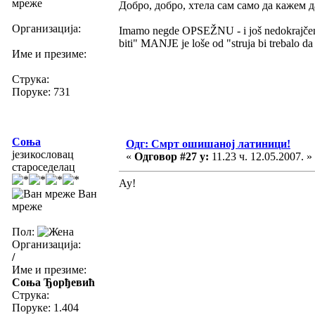
мреже
Добро, добро, хтела сам само да кажем да 
Организација:
Imamo negde OPSEŽNU - i još nedokrajč
biti" MANJE je loše od "struja bi trebalo da 
Име и презиме:
Струка:
Поруке: 731
Соња
Одг: Смрт ошишаној латиници!
језикословац
«
Одговор #27 у:
11.23 ч. 12.05.2007. »
староседелац
Ау!
Ван
мреже
Пол:
Организација:
/
Име и презиме:
Соња Ђорђевић
Струка:
Поруке: 1.404