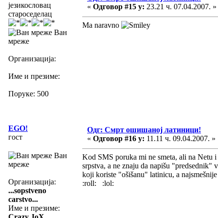
језикословац
«
Одговор #15 у:
23.21 ч. 07.04.2007. »
староседелац
Ma naravno
Ван
мреже
Организација:
Име и презиме:
Поруке: 500
EGO!
Одг: Смрт ошишаној латиници!
гост
«
Одговор #16 у:
11.11 ч. 09.04.2007. »
Ван
Kod SMS poruka mi ne smeta, ali na Netu i j
мреже
srpstva, a ne znaju da napišu "predsednik"
koji koriste "ošišanu" latinicu, a najsmešnij
Организација:
:roll: :lol:
...sopstveno
carstvo...
Име и презиме:
Crazy JoX