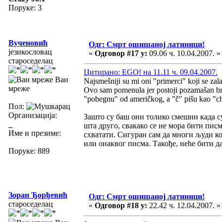
Поруке: 3
Вученовић
Одг: Смрт ошишаној латиници!
језикословац
«
Одговор #17 у:
09.06 ч. 10.04.2007. »
староседелац
Цитирано: EGO! на 11.11 ч. 09.04.2007.
Ван
Najsmešniji su mi oni "primerci" koji se za
мреже
Ovo sam pomenula jer postoji pozamašan broj
"pobegnu" od američkog, a "č" pišu kao "ch", 
Пол:
Организација:
Зашто су баш они толико смешни када су
_
шта друго, свакако се не мора бити писм
Име и презиме:
схватати. Сигуран сам да многи људи ко
или онаквог писма. Такође, неће бити д
Поруке: 889
Зоран Ђорђевић
Одг: Смрт ошишаној латиници!
староседелац
«
Одговор #18 у:
22.42 ч. 12.04.2007. »