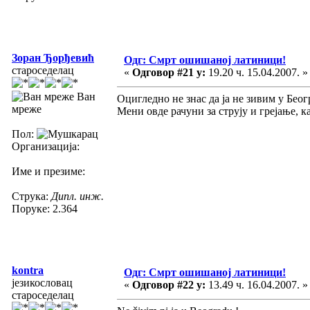
Зоран Ђорђевић
Одг: Смрт ошишаној латиници!
староседелац
«
Одговор #21 у:
19.20 ч. 15.04.2007. »
Ван
Оцигледно не знас да ја не зивим у Беог
мреже
Мени овде рачуни за струју и грејање, 
Пол:
Организација:
Име и презиме:
Струка:
Дипл. инж.
Поруке: 2.364
kontra
Одг: Смрт ошишаној латиници!
језикословац
«
Одговор #22 у:
13.49 ч. 16.04.2007. »
староседелац