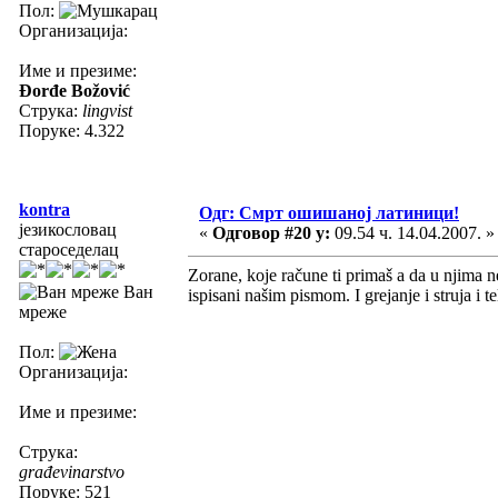
Пол:
Организација:
Име и презиме:
Đorđe Božović
Струка:
lingvist
Поруке: 4.322
kontra
Одг: Смрт ошишаној латиници!
језикословац
«
Одговор #20 у:
09.54 ч. 14.04.2007. »
староседелац
Zorane, koje račune ti primaš a da u njima n
Ван
ispisani našim pismom. I grejanje i struja i te
мреже
Пол:
Организација:
Име и презиме:
Струка:
građevinarstvo
Поруке: 521