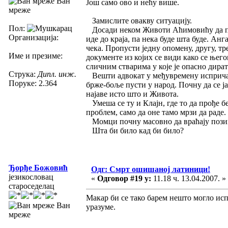
Ван
Још само ово и нећу више.
мреже
Замислите овакву ситуацију.
Пол:
Досади неком Животи Аћимовићу да пла
Организација:
иде до краја, па нека буде шта буде. Ан
чека. Пропусти једну опомену, другу, т
Име и презиме:
документе из којих се види како се њег
сличним стварима у које је опасно дират
Струка:
Дипл. инж.
Вешти адвокат у међувремену исприча ц
Поруке: 2.364
брже-боље пусти у народ. Почну да се 
најаве исто што и Живота.
Умеша се ту и Клајн, где то да прође б
проблем, само да оне тамо мрзи да раде.
Момци почну масовно да враћају позиве 
Шта би било кад би било?
Ђорђе Божовић
Одг: Смрт ошишаној латиници!
језикословац
«
Одговор #19 у:
11.18 ч. 13.04.2007. »
староседелац
Макар би се тако барем нешто могло ис
Ван
уразуме.
мреже