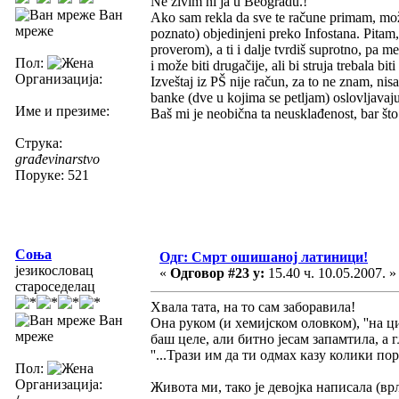
Ne živim ni ja u Beogradu.!
Ван
Ako sam rekla da sve te račune primam, može
мреже
poznato) objedinjeni preko Infostana. Pitam, 
proverom), a ti i dalje tvrdiš suprotno, pa m
Пол:
i može biti drugačije, ali bi struja trebala bi
Организација:
Izveštaj iz PŠ nije račun, za to ne znam, ni
banke (dve u kojima se petljam) oslovljavaj
Име и презиме:
Baš mi je neobična ta neusklađenost, bar što 
Струка:
građevinarstvo
Поруке: 521
Соња
Одг: Смрт ошишаној латиници!
језикословац
«
Одговор #23 у:
15.40 ч. 10.05.2007. »
староседелац
Хвала тата, на то сам заборавила!
Ван
Oна руком (и хемијском оловком), ''на ц
мреже
баш целе, али битно јесам запамтила, а г
''...Трази им да ти одмах казу колики поре
Пол:
Организација:
Живота ми, тако је девојка написала (врл