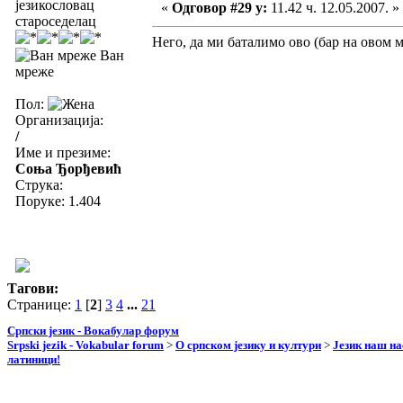
језикословац
«
Одговор #29 у:
11.42 ч. 12.05.2007. »
староседелац
Него, да ми баталимо ово (бар на овом ме
Ван
мреже
Пол:
Организација:
/
Име и презиме:
Соња Ђорђевић
Струка:
Поруке: 1.404
Тагови:
Странице:
1
[
2
]
3
4
...
21
Српски језик - Вокабулар форум
Srpski jezik - Vokabular forum
>
О српском језику и култури
>
Језик наш н
латиници!