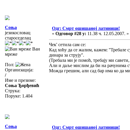
Соња
Одг: Смрт ошишаној латиници!
језикословац
«
Одговор #28 у:
11.38 ч. 12.05.2007. »
староседелац
Чек' сетила сам се:
Ван
Кад хоћу да се жалим, кажем: ''Требале с
мреже
динара за струју''.
(Требала ми је помоћ, требају ми савети, 
Пол:
Али и даље мислим да би на рачунима стру
Организација:
Можда грешим, али сад бар има ко да м
/
Име и презиме:
Соња Ђорђевић
Струка:
Поруке: 1.404
Соња
Одг: Смрт ошишаној латиници!