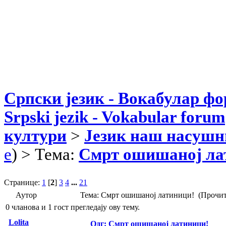
Српски језик - Вокабулар ф
Srpski jezik - Vokabular forum
култури
>
Језик наш насушн
e
) > Тема:
Смрт ошишаној ла
Странице:
1
[
2
]
3
4
...
21
Аутор
Тема: Смрт ошишаној латиници! (Прочит
0 чланова и 1 гост прегледају ову тему.
Lolita
Одг: Смрт ошишаној латиници!