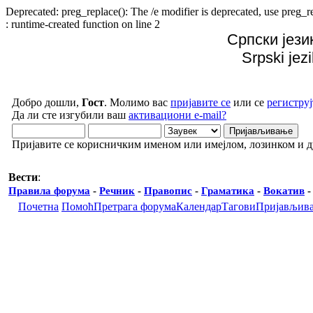
Deprecated: preg_replace(): The /e modifier is deprecated, use preg
: runtime-created function on line 2
Српски јези
Srpski jez
Добро дошли,
Гост
. Молимо вас
пријавите се
или се
региструј
Да ли сте изгубили ваш
активациони e-mail?
Пријавите се корисничким именом или имејлом, лозинком и 
Вести
:
Правила форума
-
Речник
-
Правопис
-
Граматика
-
Вокатив
Почетна
Помоћ
Претрага форума
Календар
Тагови
Пријављив