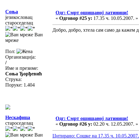
Соња
Одг: Смрт ошишаној латиници!
језикословац
«
Одговор #25 у:
17.35 ч. 10.05.2007. »
староседелац
Добро, добро, хтела сам само да кажем да 
Ван
мреже
Пол:
Организација:
/
Име и презиме:
Соња Ђорђевић
Струка:
Поруке: 1.404
Нескафица
Одг: Смрт ошишаној латиници!
староседелац
«
Одговор #26 у:
02.20 ч. 12.05.2007. »
Ван
Цитирано: Сошке на 17.35 ч. 10.05.2007.