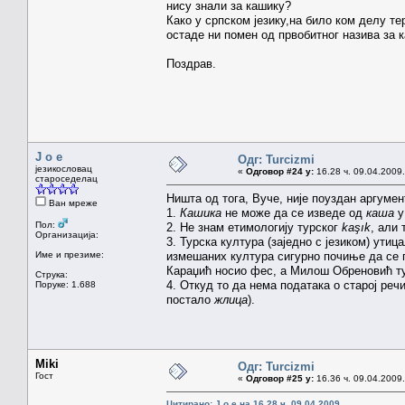
нису знали за кашику?
Како у српском језику,на било ком делу те
остаде ни помен од првобитног назива за ка
Поздрав.
J o e
Одг: Turcizmi
језикословац
«
Одговор #24 у:
16.28 ч. 09.04.2009.
староседелац
Ништа од тога, Вуче, није поуздан аргумен
Ван мреже
1.
Кашика
не може да се изведе од
каша
у
Пол:
2. Не знам етимологију турског
kaşık
, али 
Организација:
3. Турска култура (заједно с језиком) ути
Име и презиме:
измешаних култура сигурно почиње да се 
Караџић носио фес, а Милош Обреновић т
Струка:
4. Откуд то да нема података о старој ре
Поруке: 1.688
постало
жлица
).
Miki
Одг: Turcizmi
Гост
«
Одговор #25 у:
16.36 ч. 09.04.2009.
Цитирано: J o e на 16.28 ч. 09.04.2009.