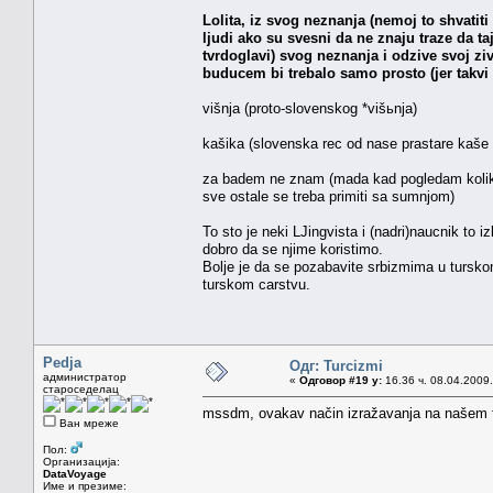
Lolita, iz svog neznanja (nemoj to shvatit
ljudi ako su svesni da ne znaju traze da ta
tvrdoglavi) svog neznanja i odzive svoj zivo
buducem bi trebalo samo prosto (jer takvi 
višnja (proto-slovenskog *višьnja)
kašika (slovenska rec od nase prastare kaše 
za badem ne znam (mada kad pogledam kolike r
sve ostale se treba primiti sa sumnjom)
To sto je neki LJingvista i (nadri)naucnik to
dobro da se njime koristimo.
Bolje je da se pozabavite srbizmima u turskom
turskom carstvu.
Pedja
Одг: Turcizmi
администратор
«
Одговор #19 у:
16.36 ч. 08.04.2009.
староседелац
mssdm, ovakav način izražavanja na našem fo
Ван мреже
Пол:
Организација:
DataVoyage
Име и презиме: