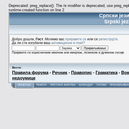
Deprecated: preg_replace(): The /e modifier is deprecated, use preg_re
runtime-created function on line 2
Српски јез
Srpski jez
Добро дошли,
Гост
. Молимо вас
пријавите се
или се
региструјте
.
Да ли сте изгубили ваш
активациони e-mail?
Пријавите се корисничким именом или имејлом, лозинком и дужином сесије
Вести
:
Правила форума
-
Речник
-
Правопис
-
Граматика
-
Вок
недоумице
ПОЧЕТНА
ПОМОЋ
ПРЕТРАГА ФОРУМА
КАЛЕНДАР
ТАГОВИ
ПРИЈАВЉИВА