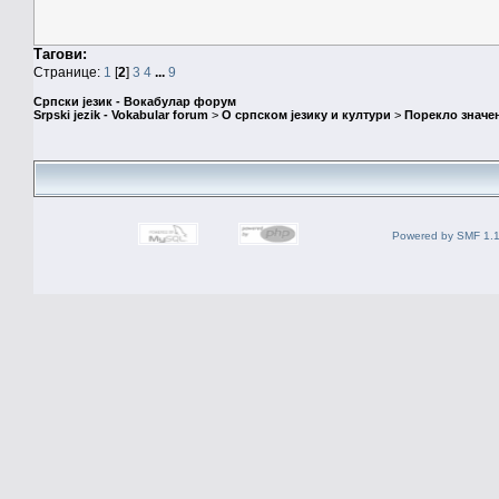
Тагови:
Странице:
1
[
2
]
3
4
...
9
Српски језик - Вокабулар форум
Srpski jezik - Vokabular forum
>
О српском језику и култури
>
Порекло значе
Powered by SMF 1.