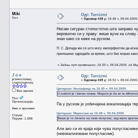
Miki
Одг: Turcizmi
Гост
«
Одговор #28 у:
16.48 ч. 09.04.2009.
Нисам сигуран стопостотно шта заправо чу
вероватно си у праву: више вуче ка слову
знао како се каже на руском.
П. С. Допада ми се што могу имперфектом да иск
прилошких одредаба за време, што бих морао како 
«
Задњи пут промењено: 16.55 ч. 09.04.2009. од Ми
J o e
Одг: Turcizmi
језикословац
«
Одговор #29 у:
16.52 ч. 09.04.2009.
староседелац
Цитирано: Нескафица на 16.45 ч. 09.04.2009.
Ван мреже
U ruskom je i danas ложка. Moguće je da se ta diferencij
Пол:
Организација:
Па у руском је уобичајена вокализација т
Име и презиме:
Цитирано: Мирослав на 16.48 ч. 09.04.2009.
Струка:
Више је то личило на неки полуглас, кад мало врати
Поруке: 1.688
Али ако си из краја који чува полугласнике
(невокализовани полугласник).