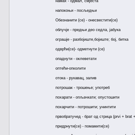
намах - одмал, смјеста
напокоњи - посљедњи
Обезнанити (cе) - онесвестити(се)
облучје - предњи део седла, јабука
ограшје - разбојиште,бојиште; бој, битка
одврћи(се)- одметнути (сe)
опаднути - оклеветати
оптећи-опколити
отока - рукавац, залив
потрошак - трошење; употреб
похарати - опљачкати; опустошити
похарчити - потрошити; унинтити
првобратучед - брат од стрица (prvi + brat 
придрнути(се) - помамити(се)