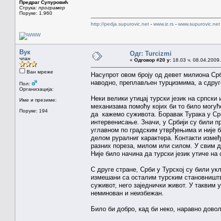
Предраг Супуровић
Струка:
програмер
Поруке: 1.960
http://pedja.supurovic.net
-
www.iz.rs
-
www.supurovic.net
Вук
Одг: Turcizmi
члан
«
Одговор #20 у:
18.03 ч. 08.04.2009.
Ван мреже
Насупрот овом броју од девет милиона Срба 
наводно, преплављен турцизмима, а сдруге
Пол:
Организација:
Неки велики утицај турски језик на српски
Име и презиме:
механизама помоћу којих би то било могућ
Поруке: 194
да кажемо суживота. Боравак Турака у Срб
интервенисање. Значи, у Србији су били п
углавном по градским утврђењима и није 
делом руралниг карактера. Контакти измеђ
разних пореза, милом или силом. У свим д
Није било начина да турски језик утиче на 
С друге стране, Срби у Турској су били у
измешани са осталим турским становништво
суживот, него заједнички живот. У таквим у
неминован и неизбежан.
Било би добро, кад би неко, наравно дово