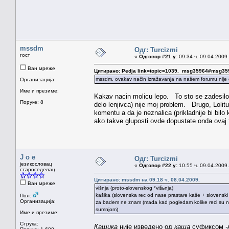
mssdm
Одг: Turcizmi
гост
«
Одговор #21 у:
09.34 ч. 09.04.2009.
Ван мреже
Цитирано: Pedja link=topic=1039. msg35964#msg35
mssdm, ovakav način izražavanja na našem forumu nije
Организација:
Име и презиме:
Kakav nacin molicu lepo. To sto se zadesilo da
Поруке: 8
delo lenjivca) nije moj problem. Drugo, Loli
komentu a da je neznalica (prikladnije bi bilo
ako takve gluposti ovde dopustate onda ovaj 
J o e
Одг: Turcizmi
језикословац
«
Одговор #22 у:
10.55 ч. 09.04.2009.
староседелац
Цитирано: mssdm на 09.18 ч. 08.04.2009.
Ван мреже
višnja (proto-slovenskog *višьnja)
kašika (slovenska rec od nase prastare kaše + slovenski 
Пол:
Организација:
za badem ne znam (mada kad pogledam kolike reci su nenau
sumnjom)
Име и презиме:
Струка:
Кашика
није изведено од
каша
суфиксом
-