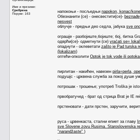
Име и презиме:
Сребрена
напокоњи - посљедњи
napokon, konac/konec
Поруке: 163
Обезнанити (cе) - онесвестити(се)-
beznađe,
nesvest
облучје - предњи део седла, јабука
sve ono
ограшје - разбојиште,бојиште; бој, битка Gra
одврћи(се)- одметнути (сe)
vraćati se= lokal
опаднути - оклеветати
zašto je Pad turska r
(lokalizam)
оптећи-опколити
Optok je tok vode ili potoka
пирлитан - накићен, навезен
pirla=perla, ope
подушјс - црквена служба за покој душе у
потрошак - трошење; употреб Troška je isto 
првобратучед - брат од стрица Brat je IE re
прстеновати - дати прстен, заручити, верити
руса - црвенкаста, стални епиет за главу
I
sve Slovene zovu Rusima..Staroslovenska r
"narandžaste" )