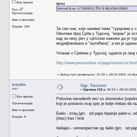
Ван мреже
Цитат
Verovali ili ne: U TURSKOJ ŽIVI 9 MILIONA SRBA!
Пол:
Организација:
Име и презиме:
Поруке: 194
За све оне, које занима тема "турцизми у с
Оволики број Срба у Турској, "морао" је ос
кад за неку реч у српском кажемо да је т
модификована и "оштећена", а ми је одмах
Чланак о Србима у Турској, одакле је овај 
http://www.pressonline.rs/page/stories/sr.h
«
Задњи пут промењено: 01.45 ч. 08.04.2009. од Ву
mssdm
Одг: Turcizmi
гост
«
Одговор #18 у:
09.18 ч. 08.04.2009.
Ван мреже
Polovina navedenih reci su slovenske (srpske
koji je postavio ovaj spis je bolje trebao da r
Организација:
Име и презиме:
Бабо - отац (grc. od papa tepanje pater-u, oda
Поруке: 8
(otac) kao i brat
бабајко - хипокористик од бабо (grc. od papa