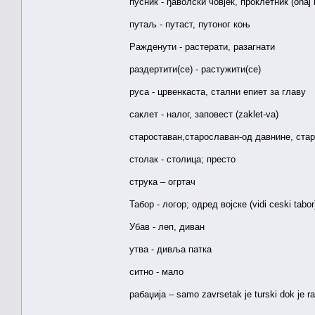
пусник - ђаволски човјек, проклетник (onaj ko
путаљ - путаст, путоног коњ
Ражденути - растерати, разагнати
раздертити(се) - растужити(се)
руса - црвенкаста, стални епиет за главу
саклет - налог, заповест (zaklet-va)
староставан,старославан-од давнине, ста
столак - столица; престо
струка – огртач
Табор - логор; одред војске (vidi ceski tabor
Убав - леп, диван
утва - дивља патка
ситно - мало
рабаџија – samo zavrsetak je turski dok je ra