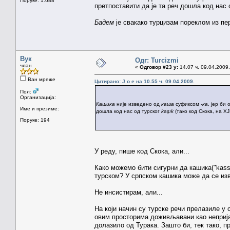
Поруке: 1.688
претпоставити да је та реч дошла код нас
Бадем
је свакако турцизам пореклом из перс
Вук
Одг: Turcizmi
члан
«
Одговор #23 у:
14.07 ч. 09.04.2009.
Ван мреже
Цитирано: J o e на 10.55 ч. 09.04.2009.
Пол:
Организација:
Кашика
није изведено од
каша
суфиксом
-ка
, јер би
Име и презиме:
дошла код нас од турског
kaşık
(тако код Скока, на ХЈ
Поруке: 194
У реду, пише код Скока, али...
Како можемо бити сигурни да кашика("kass
турском? У српском кашика може да се изв
Не инсистирам, али...
На који начин су турске речи прелазиле у 
овим просторима доживљавани као непријат
долазило од Турака. Зашто би, тек тако, п