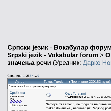
Српски језик - Вокабулар фору
Srpski jezik - Vokabular forum
>
О
значења речи
(Уредник:
Дарко Но
Странице:
1
[
2
]
3
4
...
9
Аутор
Тема: Turcizmi (Прочитано 230183 пута)
0 чланова и 1 гост прегледају ову тему.
Сребрена
Одг: Turcizmi
језикословац
«
Одговор #15 у:
21.41 ч. 21.10.2007.
члан
Nemojte mi zameriti, ne mogu da ne primetim 
Ван мреже
makar slovenske , naprimer..(iz Pedjinog post
Организација: