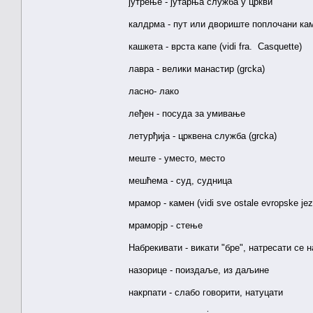
јутрење - јутарња служба у цркви
калдрма - пут или двориште поплочани камен
кашкета - врста капе (vidi fra. Casquette)
лавра - велики манастир (grcka)
ласно- лако
леђен - посуда за умивање
летурђија - црквена служба (grcka)
меште - уместо, место
мешћема - суд, судница
мрамор - камен (vidi sve ostale evropske jez
мраморјр - стење
Набрекивати - викати "бре", натресати се н
назорице - поиздаље, из даљине
накрпати - слабо говорити, натуцати