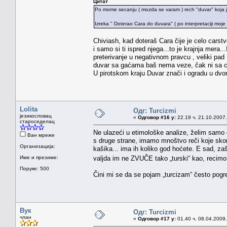
Цитат
Po mome secanju ( mozda se varam ) rech "duvar" koja je
Izreka " Doterao Cara do duvara" ( po interpretaciji moje
Chiviash, kad doteraš Cara čije je celo carstv
i samo si ti ispred njega...to je krajnja mera
preterivanje u negativnom pravcu , veliki pad
duvar sa gaćama baš nema veze, čak ni sa c
U pirotskom kraju Duvar znači i ogradu u dvo
Lolita
Одг: Turcizmi
језикословац
«
Одговор #16 у:
22.19 ч. 21.10.2007.
староседелац
Ne ulazeći u etimološke analize, želim samo
Ван мреже
s druge strane, imamo mnoštvo reči koje sko
Организација:
kašika... ima ih koliko god hoćete. E sad, zaš
Име и презиме:
valjda im ne ZVUČE tako „turski“ kao, recimo
Поруке: 500
Čini mi se da se pojam „turcizam“ često pogre
Вук
Одг: Turcizmi
члан
«
Одговор #17 у:
01.40 ч. 08.04.2009.