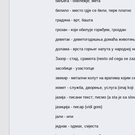
биљега - обележје; мета
белило - место гдје се бели, пере платно
градина - врт, башта
грозан - који обилује горжђем, гроздан
деветак - деветогодишња домаћа животи
долама - врста горњег капута у народној но
Зазор - стид, срамота (nesto od cega se zaz
засобице - узастопце
звекир - метални колут на вратима којим се 
измет - служба, дворење, услуга (onaj koji m
јазија - писани текст; писмо (a sta je sa slo
јазиција - писар (vidi gore)
јали - или
једнак - одмах, смјеста