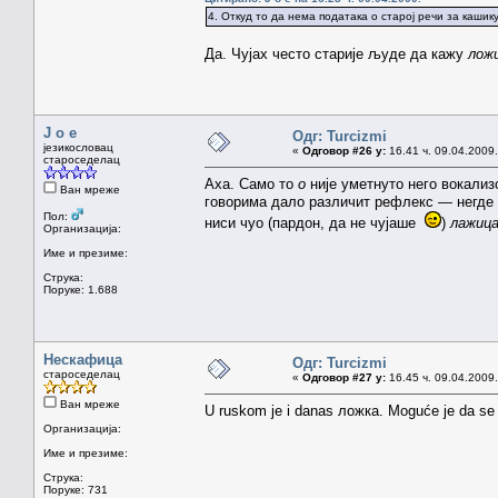
4. Откуд то да нема података о старој речи за каши
Да. Чујах често старије људе да кажу
лож
J o e
Одг: Turcizmi
језикословац
«
Одговор #26 у:
16.41 ч. 09.04.2009.
староседелац
Аха. Само то
о
није уметнуто него вокализ
Ван мреже
говорима дало различит рефлекс — негде к
Пол:
ниси чуо (пардон, да не чујаше
)
лажиц
Организација:
Име и презиме:
Струка:
Поруке: 1.688
Нескафица
Одг: Turcizmi
староседелац
«
Одговор #27 у:
16.45 ч. 09.04.2009.
Ван мреже
U ruskom je i danas ложка. Moguće je da se ta
Организација:
Име и презиме:
Струка:
Поруке: 731