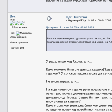
Бадем
је свакако турцизам пореклом из перс
Вук
Одг: Turcizmi
члан
«
Одговор #23 у:
14.07 ч. 09.04.2009.
Ван мреже
Цитирано: J o e на 10.55 ч. 09.04.2009.
Пол:
Организација:
Кашика
није изведено од
каша
суфиксом
-ка
, јер би
дошла код нас од турског
kaşık
(тако код Скока, на ХЈ
Име и презиме:
Поруке: 194
У реду, пише код Скока, али...
Како можемо бити сигурни да кашика("kass
турском? У српском кашика може да се изв
Не инсистирам, али...
На који начин су турске речи прелазиле у 
овим просторима доживљавани као непријат
долазило од Турака. Зашто би, тек тако, п
нису знали за кашику?
Како у српском језику,на било ком делу те
остаде ни помен од првобитног назива за ка