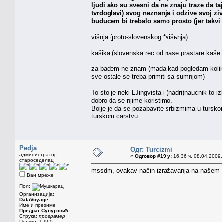
ljudi ako su svesni da ne znaju traze da ta
tvrdoglavi) svog neznanja i odzive svoj zivo
buducem bi trebalo samo prosto (jer takvi 
višnja (proto-slovenskog *višьnja)
kašika (slovenska rec od nase prastare kaše 
za badem ne znam (mada kad pogledam kolike r
sve ostale se treba primiti sa sumnjom)
To sto je neki LJingvista i (nadri)naucnik to
dobro da se njime koristimo.
Bolje je da se pozabavite srbizmima u turskom
turskom carstvu.
Pedja
Одг: Turcizmi
администратор
«
Одговор #19 у:
16.36 ч. 08.04.2009.
староседелац
mssdm, ovakav način izražavanja na našem fo
Ван мреже
Пол:
Организација:
DataVoyage
Име и презиме:
Предраг Супуровић
Струка:
програмер
Поруке: 1.960