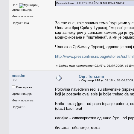
Verovali ili ne: U TURSKOJ ŽIVI 9 MILIONA SRBA!
Пол:
Организација:
Име и презиме:
За све оне, које занима тема "турцизми у с
Поруке: 194
Оволики број Срба у Турској, "морао" је ос
кад за неку реч у српском кажемо да је т
модификована и "оштећена", а ми је одмах
Чланак о Србима у Турској, одакле је овај 
http://www.pressonline.rs/page/stories/sr.h
«
Задњи пут промењено: 01.45 ч. 08.04.2009. од Ву
mssdm
Одг: Turcizmi
гост
«
Одговор #18 у:
09.18 ч. 08.04.2009.
Ван мреже
Polovina navedenih reci su slovenske (srpske
koji je postavio ovaj spis je bolje trebao da r
Организација:
Име и презиме:
Бабо - отац (grc. od papa tepanje pater-u, oda
Поруке: 8
(otac) kao i brat
бабајко - хипокористик од бабо (grc. od papa
биљега - обележје; мета