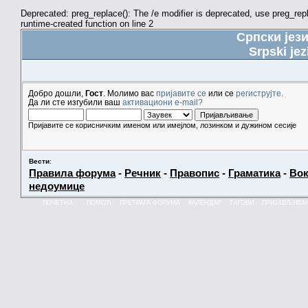
Deprecated: preg_replace(): The /e modifier is deprecated, use preg_re
runtime-created function on line 2
Српски јез
Srpski jez
Добро дошли,
Гост
. Молимо вас
пријавите се
или се
региструјте
.
Да ли сте изгубили ваш
активациони e-mail?
Пријавите се корисничким именом или имејлом, лозинком и дужином сесије
Вести
:
Правила форума
-
Речник
-
Правопис
-
Граматика
-
Вок
недоумице
ПОЧЕТНА
ПОМОЋ
ПРЕТРАГА ФОРУМА
КАЛЕНДАР
ТАГОВИ
ПРИЈАВЉИВА