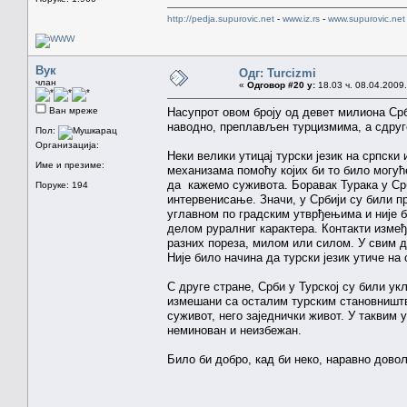
http://pedja.supurovic.net
-
www.iz.rs
-
www.supurovic.net
Вук
Одг: Turcizmi
члан
«
Одговор #20 у:
18.03 ч. 08.04.2009.
Ван мреже
Насупрот овом броју од девет милиона Срба 
наводно, преплављен турцизмима, а сдруге
Пол:
Организација:
Неки велики утицај турски језик на српски
Име и презиме:
механизама помоћу којих би то било могућ
да кажемо суживота. Боравак Турака у Срб
Поруке: 194
интервенисање. Значи, у Србији су били п
углавном по градским утврђењима и није 
делом руралниг карактера. Контакти измеђ
разних пореза, милом или силом. У свим д
Није било начина да турски језик утиче на 
С друге стране, Срби у Турској су били у
измешани са осталим турским становништво
суживот, него заједнички живот. У таквим у
неминован и неизбежан.
Било би добро, кад би неко, наравно дово