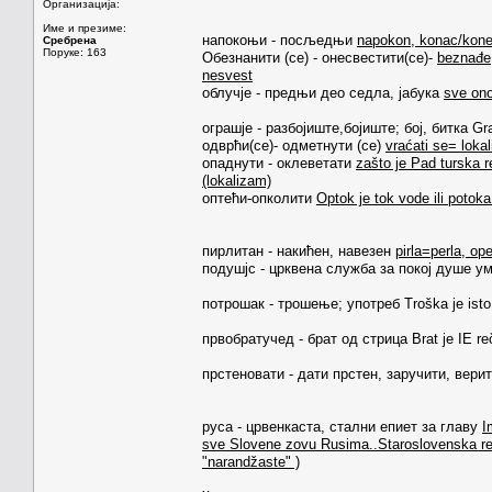
Организација:
Име и презиме:
напокоњи - посљедњи
napokon, konac/konec
Сребрена
Поруке: 163
Обезнанити (cе) - онесвестити(се)-
beznađe,
nesvest
облучје - предњи део седла, јабука
sve ono
ограшје - разбојиште,бојиште; бој, битка Gra
одврћи(се)- одметнути (сe)
vraćati se= lokal
опаднути - оклеветати
zašto je Pad turska r
(lokalizam)
оптећи-опколити
Optok je tok vode ili potoka
пирлитан - накићен, навезен
pirla=perla, ope
подушјс - црквена служба за покој душе у
потрошак - трошење; употреб Troška je isto 
првобратучед - брат од стрица Brat je IE re
прстеновати - дати прстен, заручити, верити
руса - црвенкаста, стални епиет за главу
I
sve Slovene zovu Rusima..Staroslovenska r
"narandžaste" )