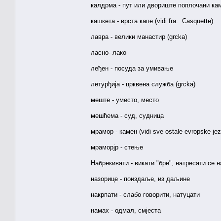
калдрма - пут или двориште поплочани камен
кашкета - врста капе (vidi fra. Casquette)
лавра - велики манастир (grcka)
ласно- лако
леђен - посуда за умивање
летурђија - црквена служба (grcka)
меште - уместо, место
мешћема - суд, судница
мрамор - камен (vidi sve ostale evropske jez
мраморјр - стење
Набрекивати - викати "бре", натресати се н
назорице - поиздаље, из даљине
накрпати - слабо говорити, натуцати
намах - одмал, смјеста