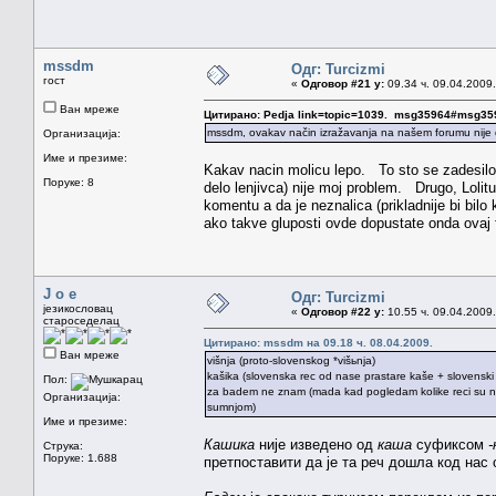
mssdm
Одг: Turcizmi
гост
«
Одговор #21 у:
09.34 ч. 09.04.2009.
Ван мреже
Цитирано: Pedja link=topic=1039. msg35964#msg35
mssdm, ovakav način izražavanja na našem forumu nije
Организација:
Име и презиме:
Kakav nacin molicu lepo. To sto se zadesilo da
Поруке: 8
delo lenjivca) nije moj problem. Drugo, Loli
komentu a da je neznalica (prikladnije bi bilo
ako takve gluposti ovde dopustate onda ovaj 
J o e
Одг: Turcizmi
језикословац
«
Одговор #22 у:
10.55 ч. 09.04.2009.
староседелац
Цитирано: mssdm на 09.18 ч. 08.04.2009.
Ван мреже
višnja (proto-slovenskog *višьnja)
kašika (slovenska rec od nase prastare kaše + slovenski 
Пол:
za badem ne znam (mada kad pogledam kolike reci su nenau
Организација:
sumnjom)
Име и презиме:
Кашика
није изведено од
каша
суфиксом
-
Струка:
Поруке: 1.688
претпоставити да је та реч дошла код нас