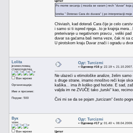
Цитат
Po mome secanju ( mozda se varam ) rech "duvar" koja je
Izreka " Doterao Cara do duvara" ( po interpretaciji moje
Chiviash, kad doteraš Cara čije je celo carstv
i samo si ti ispred njega...to je krajnja mera
preterivanje u negativnom pravcu , veliki pad
duvar sa gaćama baš nema veze, čak ni sa c
U pirotskom kraju Duvar znači i ogradu u dvo
Lolita
Одг: Turcizmi
језикословац
«
Одговор #16 у:
22.19 ч. 21.10.2007.
староседелац
Ne ulazeći u etimološke analize, želim samo
Ван мреже
s druge strane, imamo mnoštvo reči koje sko
kašika... ima ih koliko god hoćete. E sad, zaš
Организација:
valjda im ne ZVUČE tako „turski“ kao, recimo
Име и презиме:
Поруке: 500
Čini mi se da se pojam „turcizam“ često pogre
Вук
Одг: Turcizmi
члан
«
Одговор #17 у:
01.40 ч. 08.04.2009.
Ван мреже
Цитат