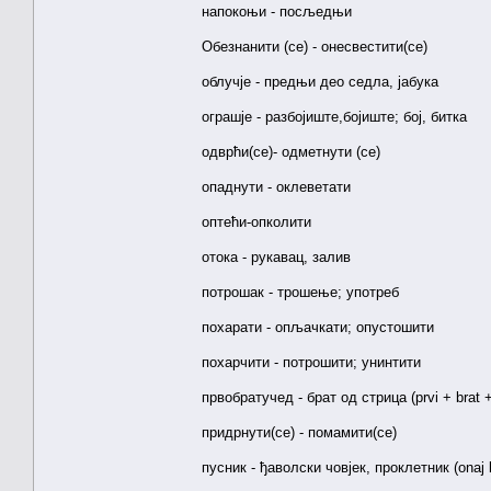
напокоњи - посљедњи
Обезнанити (cе) - онесвестити(се)
облучје - предњи део седла, јабука
ограшје - разбојиште,бојиште; бој, битка
одврћи(се)- одметнути (сe)
опаднути - оклеветати
оптећи-опколити
отока - рукавац, залив
потрошак - трошење; употреб
похарати - опљачкати; опустошити
похарчити - потрошити; унинтити
првобратучед - брат од стрица (prvi + brat 
придрнути(се) - помамити(се)
пусник - ђаволски човјек, проклетник (onaj ko