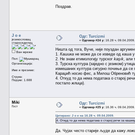
Поздрав.
J o e
Одг: Turcizmi
језикословац
«
Одговор #24 у:
16.28 ч. 09.04.2009.
староседелац
Ништа од тога, Вуче, није поуздан аргумен
Ван мреже
1.
Кашика
не може да се изведе од
каша
у
2. Не знам етимологију турског
kaşık
, али 
Пол:
3. Турска култура (заједно с језиком) ути
Организација:
измешаних култура сигурно почиње да се 
Име и презиме:
Караџић носио фес, а Милош Обреновић т
Струка:
4. Откуд то да нема података о старој ре
Поруке: 1.688
постало
жлица
).
Miki
Одг: Turcizmi
Гост
«
Одговор #25 у:
16.36 ч. 09.04.2009.
Цитирано: J o e на 16.28 ч. 09.04.2009.
4. Откуд то да нема података о старој речи за каши
Да. Чујах често старије људе да кажу
лож