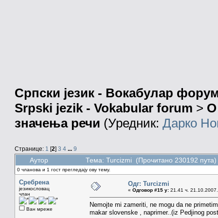
Српски језик - Вокабулар фору
Srpski jezik - Vokabular forum
>
О
значења речи
(Уредник:
Дарко Но
Странице:
1
[
2
]
3
4
...
9
Аутор
Тема: Turcizmi (Прочитано 230192 пута)
0 чланова и 1 гост прегледају ову тему.
Сребрена
Одг: Turcizmi
језикословац
«
Одговор #15 у:
21.41 ч. 21.10.2007.
члан
Nemojte mi zameriti, ne mogu da ne primetim 
Ван мреже
makar slovenske , naprimer..(iz Pedjinog post