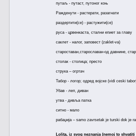
путаљ - путаст, путоног коњ
Ражденути - растерати, разагнати
раздертити(се) - растужити(се)
руса - црвенкаста, стални епиет за главу
саклет - налог, заповест (zaklet-va)
староставан,старославан-од давнине, ста
столак - столица; престо
струка – огртач
Табор - логор; одред војске (vidi ceski tabor
Убав - леп, диван
утва - дивља патка
ситно - мало
рабаџија – samo zavrsetak je turski dok je ra
Lolita, iz svog neznanja (nemoj to shvatit