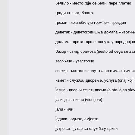
белило - место гдје се бели, пере платно
градина - врт, башта
грозан - који обилује горжђем, гроздан
деветак - деветогодишња домаћа животи
долама - врста горњег капута у народној но
Зазор - стид, срамота (nesto od cega se zaz
засобице - узастопце
звекир - метални колут на вратима којим се 
измет - служба, дворење, услуга (onaj koji m
јазија - писани текст; писмо (a sta je sa slo
јазиција - писар (vidi gore)
јали - или
једнак - одмах, смјеста
јутрење - јутарња служба у цркви