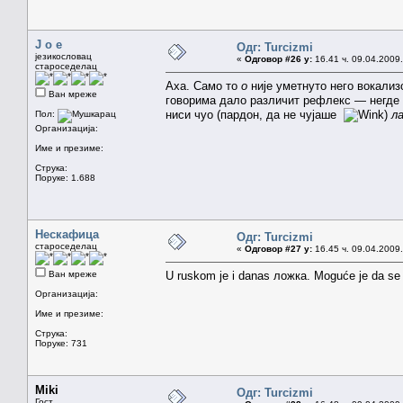
J o e
Одг: Turcizmi
језикословац
«
Одговор #26 у:
16.41 ч. 09.04.2009.
староседелац
Аха. Само то
о
није уметнуто него вокализ
Ван мреже
говорима дало различит рефлекс — негде к
ниси чуо (пардон, да не чујаше
)
л
Пол:
Организација:
Име и презиме:
Струка:
Поруке: 1.688
Нескафица
Одг: Turcizmi
староседелац
«
Одговор #27 у:
16.45 ч. 09.04.2009.
Ван мреже
U ruskom je i danas ложка. Moguće je da se ta
Организација:
Име и презиме:
Струка:
Поруке: 731
Miki
Одг: Turcizmi
Гост