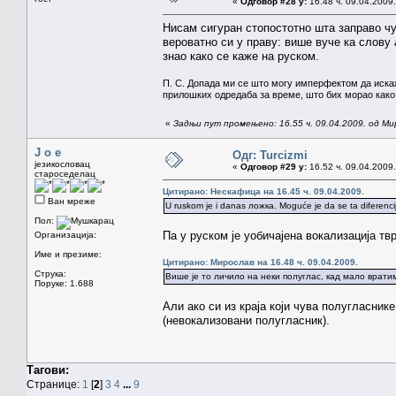
«
Одговор #28 у:
16.48 ч. 09.04.2009.
Нисам сигуран стопостотно шта заправо чу
вероватно си у праву: више вуче ка слову
знао како се каже на руском.
П. С. Допада ми се што могу имперфектом да иск
прилошких одредаба за време, што бих морао како 
«
Задњи пут промењено: 16.55 ч. 09.04.2009. од Ми
J o e
Одг: Turcizmi
језикословац
«
Одговор #29 у:
16.52 ч. 09.04.2009.
староседелац
Цитирано: Нескафица на 16.45 ч. 09.04.2009.
Ван мреже
U ruskom je i danas ложка. Moguće je da se ta diferencij
Пол:
Па у руском је уобичајена вокализација т
Организација:
Име и презиме:
Цитирано: Мирослав на 16.48 ч. 09.04.2009.
Струка:
Више је то личило на неки полуглас, кад мало врати
Поруке: 1.688
Али ако си из краја који чува полугласнике
(невокализовани полугласник).
Тагови:
Странице:
1
[
2
]
3
4
...
9