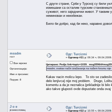
С друге стране, Срби у Турској су били у
измешани са осталим турским становништво
суживот, него заједнички живот. У таквим у
неминован и неизбежан.
Било би добро, кад би неко, наравно дово
mssdm
Одг: Turcizmi
гост
«
Одговор #21 у:
09.34 ч. 09.04.2009.
Ван мреже
Цитирано: Pedja link=topic=1039. msg35964#msg35
mssdm, ovakav način izražavanja na našem forumu nije
Организација:
Име и презиме:
Kakav nacin molicu lepo. To sto se zadesilo da
Поруке: 8
delo lenjivca) nije moj problem. Drugo, Loli
komentu a da je neznalica (prikladnije bi bilo
ako takve gluposti ovde dopustate onda ovaj 
J o e
Одг: Turcizmi
језикословац
«
Одговор #22 у:
10.55 ч. 09.04.2009.