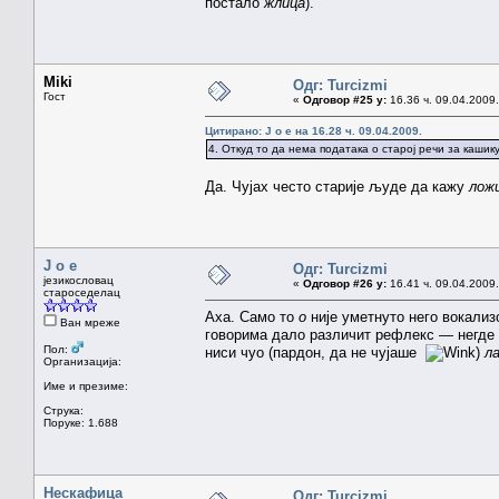
постало
жлица
).
Miki
Одг: Turcizmi
Гост
«
Одговор #25 у:
16.36 ч. 09.04.2009.
Цитирано: J o e на 16.28 ч. 09.04.2009.
4. Откуд то да нема података о старој речи за каши
Да. Чујах често старије људе да кажу
лож
J o e
Одг: Turcizmi
језикословац
«
Одговор #26 у:
16.41 ч. 09.04.2009.
староседелац
Аха. Само то
о
није уметнуто него вокализ
Ван мреже
говорима дало различит рефлекс — негде к
Пол:
ниси чуо (пардон, да не чујаше
)
л
Организација:
Име и презиме:
Струка:
Поруке: 1.688
Нескафица
Одг: Turcizmi