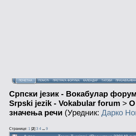
ПОЧЕТНА
ПОМОЋ
ПРЕТРАГА ФОРУМА
КАЛЕНДАР
ТАГОВИ
ПРИЈАВЉИВА
Српски језик - Вокабулар фору
Srpski jezik - Vokabular forum
>
О
значења речи
(Уредник:
Дарко Но
Странице:
1
[
2
]
3
4
...
9