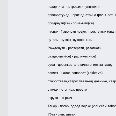
похарчити - потрошити; унинтити
првобратучед - брат од стрица (prvi + brat 
придрнути(се) - помамити(се)
пусник - ђаволски човјек, проклетник (onaj ko
путаљ - путаст, путоног коњ
Ражденути - растерати, разагнати
раздертити(се) - растужити(се)
руса - црвенкаста, стални епиет за главу
саклет - налог, заповест (zaklet-va)
староставан,старославан-од давнине, ста
столак - столица; престо
струка – огртач
Табор - логор; одред војске (vidi ceski tabor
Убав - леп, диван