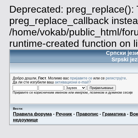
Deprecated: preg_replace(): 
preg_replace_callback instea
/home/vokab/public_html/for
runtime-created function on l
Српски јез
Srpski jez
Добро дошли,
Гост
. Молимо вас
пријавите се
или се
региструјте
.
Да ли сте изгубили ваш
активациони e-mail?
Пријавите се корисничким именом или имејлом, лозинком и дужином сесије
Вести
:
Правила форума
-
Речник
-
Правопис
-
Граматика
-
Вок
недоумице