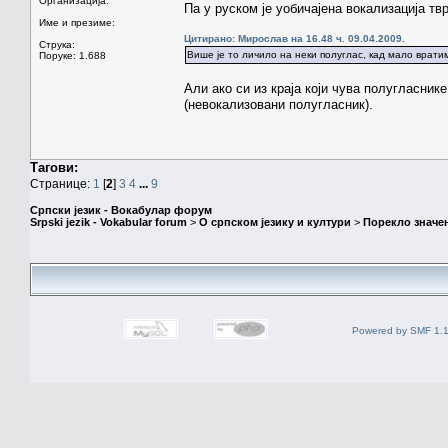
Организација:
Па у руском је уобичајена вокализација т
Име и презиме:
Цитирано: Мирослав на 16.48 ч. 09.04.2009.
Струка:
Више је то личило на неки полуглас, кад мало врати
Поруке: 1.688
Али ако си из краја који чува полугласнике
(невокализовани полугласник).
Тагови:
Странице:
1
[
2
]
3
4
...
9
Српски језик - Вокабулар форум
Srpski jezik - Vokabular forum
>
О српском језику и култури
>
Порекло значе
Powered by SMF 1.