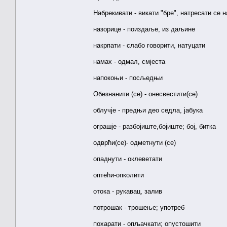
Набрекивати - викати "бре", натресати се н
назорице - поиздаље, из даљине
накрпати - слабо говорити, натуцати
намах - одмал, смјеста
напокоњи - посљедњи
Обезнанити (cе) - онесвестити(се)
облучје - предњи део седла, јабука
ограшје - разбојиште,бојиште; бој, битка
одврћи(се)- одметнути (сe)
опаднути - оклеветати
оптећи-опколити
отока - рукавац, залив
потрошак - трошење; употреб
похарати - опљачкати; опустошити