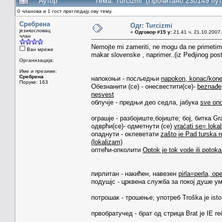
Аутор
Тема: Turcizmi (Прочитано 230149 пут
0 чланова и 1 гост прегледају ову тему.
Сребрена
Одг: Turcizmi
језикословац
«
Одговор #15 у:
21.41 ч. 21.10.2007.
члан
Nemojte mi zameriti, ne mogu da ne primetim 
Ван мреже
makar slovenske , naprimer..(iz Pedjinog post
Организација:
Име и презиме:
Сребрена
напокоњи - посљедњи
napokon, konac/konec
Поруке: 163
Обезнанити (cе) - онесвестити(се)-
beznađe,
nesvest
облучје - предњи део седла, јабука
sve ono
ограшје - разбојиште,бојиште; бој, битка Gra
одврћи(се)- одметнути (сe)
vraćati se= lokal
опаднути - оклеветати
zašto je Pad turska r
(lokalizam)
оптећи-опколити
Optok je tok vode ili potoka
пирлитан - накићен, навезен
pirla=perla, ope
подушјс - црквена служба за покој душе у
потрошак - трошење; употреб Troška je isto 
првобратучед - брат од стрица Brat je IE re