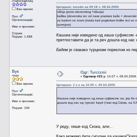
староседелац
Цитирано: mssdm на 09.18 ч. 08.04.2009.
Ван мреже
višnja (proto-slovenskog *višьnja)
kašika (slovenska rec od nase prastare kaše + slovenski 
Пол:
Организација:
za badem ne znam (mada kad pogledam kolike reci su nenau
sumnjom)
Име и презиме:
Струка:
Кашика
није изведено од
каша
суфиксом
-
Поруке: 1.688
претпоставити да је та реч дошла код нас
Бадем
је свакако турцизам пореклом из перс
Вук
Одг: Turcizmi
члан
«
Одговор #23 у:
14.07 ч. 09.04.2009.
Ван мреже
Цитирано: J o e на 10.55 ч. 09.04.2009.
Пол:
Организација:
Кашика
није изведено од
каша
суфиксом
-ка
, јер би
Име и презиме:
дошла код нас од турског
kaşık
(тако код Скока, на ХЈ
Поруке: 194
У реду, пише код Скока, али...
Како можемо бити сигурни да кашика("kass