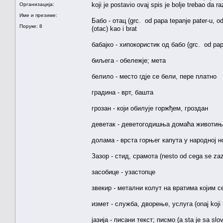
koji je postavio ovaj spis je bolje trebao da r
Организација:
Име и презиме:
Бабо - отац (grc. od papa tepanje pater-u, oda
Поруке: 8
(otac) kao i brat
бабајко - хипокористик од бабо (grc. od papa
биљега - обележје; мета
белило - место гдје се бели, пере платно
градина - врт, башта
грозан - који обилује горжђем, гроздан
деветак - деветогодишња домаћа животи
долама - врста горњег капута у народној но
Зазор - стид, срамота (nesto od cega se zaz
засобице - узастопце
звекир - метални колут на вратима којим се 
измет - служба, дворење, услуга (onaj koji m
јазија - писани текст; писмо (a sta je sa slo