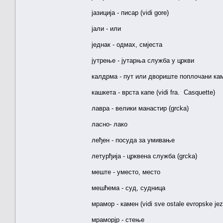
јазиција - писар (vidi gore)
јали - или
једнак - одмах, смјеста
јутрење - јутарња служба у цркви
калдрма - пут или двориште поплочани камен
кашкета - врста капе (vidi fra. Casquette)
лавра - велики манастир (grcka)
ласно- лако
леђен - посуда за умивање
летурђија - црквена служба (grcka)
меште - уместо, место
мешћема - суд, судница
мрамор - камен (vidi sve ostale evropske jez
мраморјр - стење