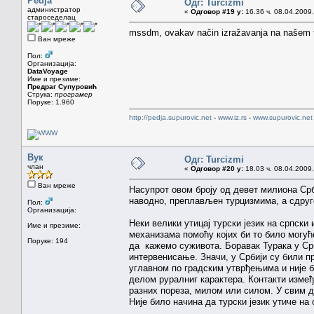
Pedja
Одг: Turcizmi
администратор
«
Одговор #19 у:
16.36 ч. 08.04.2009.
староседелац
mssdm, ovakav način izražavanja na našem fo
Ван мреже
Пол:
Организација:
DataVoyage
Име и презиме:
Предраг Супуровић
Струка:
програмер
Поруке: 1.960
http://pedja.supurovic.net
-
www.iz.rs
-
www.supurovic.net
Вук
Одг: Turcizmi
члан
«
Одговор #20 у:
18.03 ч. 08.04.2009.
Ван мреже
Насупрот овом броју од девет милиона Срба 
наводно, преплављен турцизмима, а сдруге
Пол:
Организација:
Неки велики утицај турски језик на српски
Име и презиме:
механизама помоћу којих би то било могућ
Поруке: 194
да кажемо суживота. Боравак Турака у Срб
интервенисање. Значи, у Србији су били п
углавном по градским утврђењима и није 
делом руралниг карактера. Контакти измеђ
разних пореза, милом или силом. У свим д
Није било начина да турски језик утиче на 