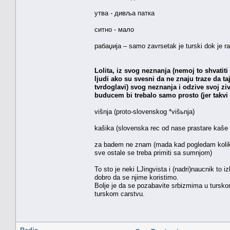
утва - дивља патка
ситно - мало
рабаџија – samo zavrsetak je turski dok je ra
Lolita, iz svog neznanja (nemoj to shvatit
ljudi ako su svesni da ne znaju traze da ta
tvrdoglavi) svog neznanja i odzive svoj zivo
buducem bi trebalo samo prosto (jer takvi 
višnja (proto-slovenskog *višьnja)
kašika (slovenska rec od nase prastare kaše 
za badem ne znam (mada kad pogledam kolike r
sve ostale se treba primiti sa sumnjom)
To sto je neki LJingvista i (nadri)naucnik to
dobro da se njime koristimo.
Bolje je da se pozabavite srbizmima u turskom
turskom carstvu.