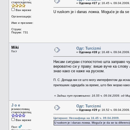
староседелац
«
Одговор #27 у:
16.45 ч. 09.04.2009.
Ван мреже
U ruskom je i danas ложка. Moguće je da se ta
Организација:
Име и презиме:
Струка:
Поруке: 731
Miki
Одг: Turcizmi
Гост
«
Одговор #28 у:
16.48 ч. 09.04.2009.
Нисам сигуран стопостотно шта заправо чу
вероватно си у праву: више вуче ка слову
знао како се каже на руском.
П. С. Допада ми се што могу имперфектом да иск
прилошких одредаба за време, што бих морао како 
«
Задњи пут промењено: 16.55 ч. 09.04.2009. од Ми
J o e
Одг: Turcizmi
језикословац
«
Одговор #29 у:
16.52 ч. 09.04.2009.
староседелац
Цитирано: Нескафица на 16.45 ч. 09.04.2009.
Ван мреже
U ruskom je i danas ложка. Moguće je da se ta diferencij
Пол: