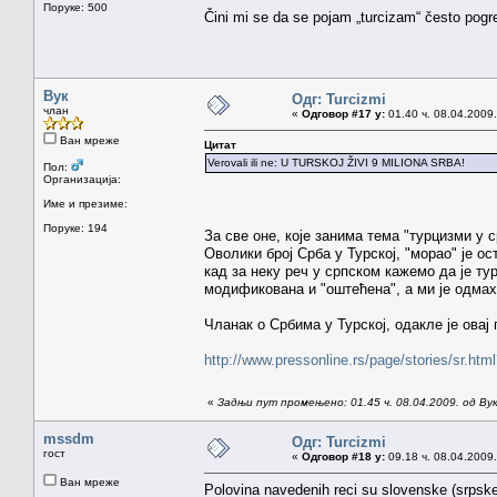
Поруке: 500
Čini mi se da se pojam „turcizam“ često pogre
Вук
Одг: Turcizmi
члан
«
Одговор #17 у:
01.40 ч. 08.04.2009.
Ван мреже
Цитат
Verovali ili ne: U TURSKOJ ŽIVI 9 MILIONA SRBA!
Пол:
Организација:
Име и презиме:
Поруке: 194
За све оне, које занима тема "турцизми у с
Оволики број Срба у Турској, "морао" је ос
кад за неку реч у српском кажемо да је т
модификована и "оштећена", а ми је одмах
Чланак о Србима у Турској, одакле је овај 
http://www.pressonline.rs/page/stories/sr.h
«
Задњи пут промењено: 01.45 ч. 08.04.2009. од Ву
mssdm
Одг: Turcizmi
гост
«
Одговор #18 у:
09.18 ч. 08.04.2009.
Ван мреже
Polovina navedenih reci su slovenske (srpske