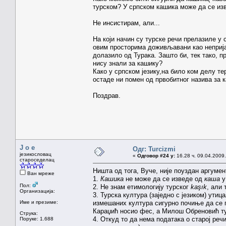
турском? У српском кашика може да се изв
Не инсистирам, али...
На који начин су турске речи прелазиле у 
овим просторима доживљавани као непријат
долазило од Турака. Зашто би, тек тако, п
нису знали за кашику?
Како у српском језику,на било ком делу те
остаде ни помен од првобитног назива за ка
Поздрав.
J o e
Одг: Turcizmi
језикословац
«
Одговор #24 у:
16.28 ч. 09.04.2009.
староседелац
Ништа од тога, Вуче, није поуздан аргумен
Ван мреже
1.
Кашика
не може да се изведе од
каша
у
Пол:
2. Не знам етимологију турског
kaşık
, али 
Организација:
3. Турска култура (заједно с језиком) ути
Име и презиме:
измешаних култура сигурно почиње да се 
Караџић носио фес, а Милош Обреновић т
Струка:
4. Откуд то да нема података о старој ре
Поруке: 1.688