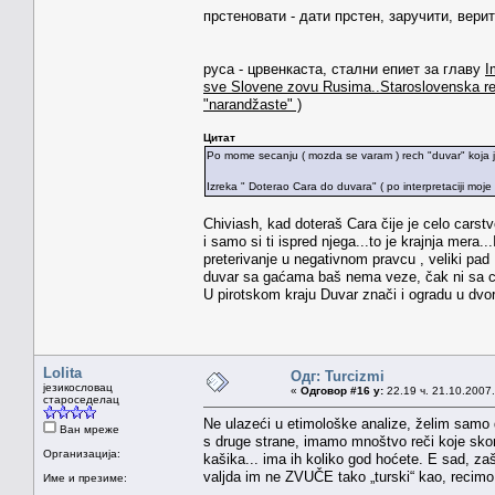
прстеновати - дати прстен, заручити, верити
руса - црвенкаста, стални епиет за главу
I
sve Slovene zovu Rusima..Staroslovenska r
"narandžaste" )
Цитат
Po mome secanju ( mozda se varam ) rech "duvar" koja je
Izreka " Doterao Cara do duvara" ( po interpretaciji moje
Chiviash, kad doteraš Cara čije je celo carstv
i samo si ti ispred njega...to je krajnja mera
preterivanje u negativnom pravcu , veliki pad
duvar sa gaćama baš nema veze, čak ni sa c
U pirotskom kraju Duvar znači i ogradu u dvo
Lolita
Одг: Turcizmi
језикословац
«
Одговор #16 у:
22.19 ч. 21.10.2007.
староседелац
Ne ulazeći u etimološke analize, želim samo
Ван мреже
s druge strane, imamo mnoštvo reči koje sko
Организација:
kašika... ima ih koliko god hoćete. E sad, zaš
valjda im ne ZVUČE tako „turski“ kao, recimo
Име и презиме: