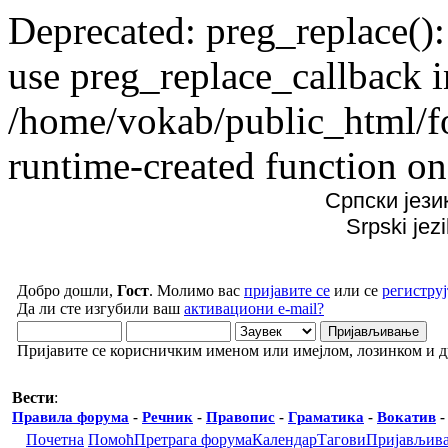
Deprecated: preg_replace():
use preg_replace_callback i
/home/vokab/public_html/f
runtime-created function on
Српски јези
Srpski jez
Добро дошли,
Гост
. Молимо вас
пријавите се
или се
региструј
Да ли сте изгубили ваш
активациони e-mail?
Пријавите се корисничким именом или имејлом, лозинком и 
Вести
:
Правила форума
-
Речник
-
Правопис
-
Граматика
-
Вокатив
Почетна
Помоћ
Претрага форума
Календар
Тагови
Пријављив