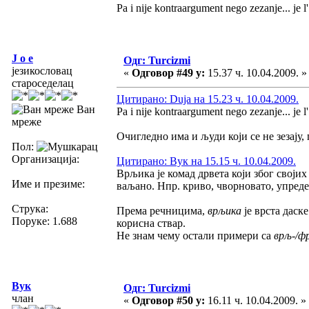
Pa i nije kontraargument nego zezanje... je l
J o e
Одг: Turcizmi
језикословац
«
Одговор #49 у:
15.37 ч. 10.04.2009. »
староседелац
Цитирано: Duja на 15.23 ч. 10.04.2009.
Ван
Pa i nije kontraargument nego zezanje... je l
мреже
Очигледно има и људи који се не зезају, 
Пол:
Организација:
Цитирано: Вук на 15.15 ч. 10.04.2009.
Врљика је комад дрвета који због свој
Име и презиме:
ваљано. Нпр. криво, чворновато, упреде
Струка:
Према речницима,
врљика
је врста даске
Поруке: 1.688
корисна ствар.
Не знам чему остали примери са
врљ-/ф
Вук
Одг: Turcizmi
члан
«
Одговор #50 у:
16.11 ч. 10.04.2009. »