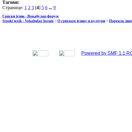
Тагови:
Странице:
1
2
3
[
4
]
5
6
...
9
Српски језик - Вокабулар форум
Srpski jezik - Vokabular forum
>
О српском језику и култури
>
Порекло зна
Powered by SMF 1.1 R