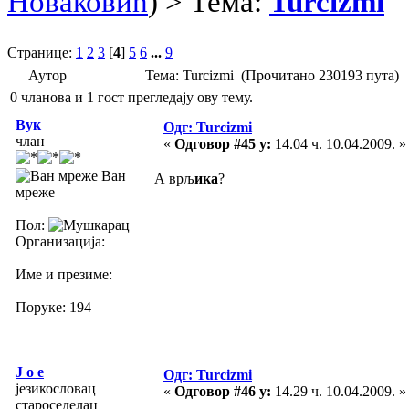
Новаковић
) > Тема:
Turcizmi
Странице:
1
2
3
[
4
]
5
6
...
9
Аутор
Тема: Turcizmi (Прочитано 230193 пута)
0 чланова и 1 гост прегледају ову тему.
Вук
Одг: Turcizmi
члан
«
Одговор #45 у:
14.04 ч. 10.04.2009. »
Ван
А врљ
ика
?
мреже
Пол:
Организација:
Име и презиме:
Поруке: 194
J o e
Одг: Turcizmi
језикословац
«
Одговор #46 у:
14.29 ч. 10.04.2009. »
староседелац