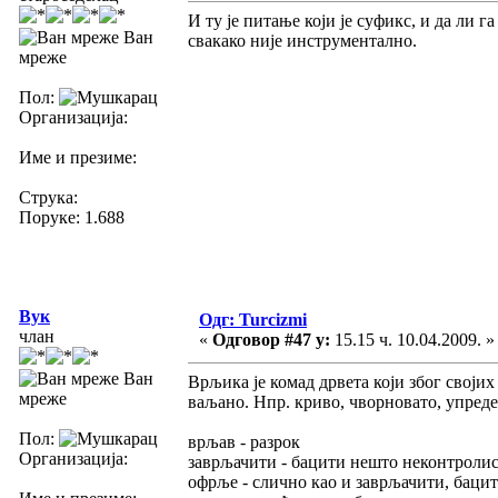
И ту је питање који је суфикс, и да ли г
Ван
свакако није инструментално.
мреже
Пол:
Организација:
Име и презиме:
Струка:
Поруке: 1.688
Вук
Одг: Turcizmi
члан
«
Одговор #47 у:
15.15 ч. 10.04.2009. »
Ван
Врљика је комад дрвета који због свој
мреже
ваљано. Нпр. криво, чворновато, упреде
Пол:
врљав - разрок
Организација:
заврљачити - бацити нешто неконтролис
офрље - слично као и заврљачити, бацит