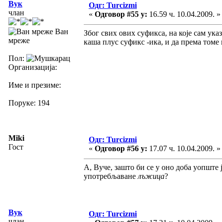
Вук
Одг: Turcizmi
члан
«
Одговор #55 у:
16.59 ч. 10.04.2009. »
Ван
Због свих ових суфикса, на које сам ука
мреже
каша плус суфикс -ика, и да према томе 
Пол:
Организација:
Име и презиме:
Поруке: 194
Miki
Одг: Turcizmi
Гост
«
Одговор #56 у:
17.07 ч. 10.04.2009. »
А, Вуче, зашто би се у оно доба уопште
употребљаване
лъжица
?
Вук
Одг: Turcizmi
члан