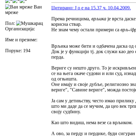
Ван
Цитирано: J o e на 15.37 ч. 10.04.2009.
мреже
Према речницима,
врљика
је врста даске
Пол:
корисна ствар.
Организација:
Не знам чему остали примери са
врљ-/ф
Име и презиме:
Врљика може бити и одбачена даска од о
Поруке: 194
Док је у функцији тј. док служи као део 
перда.
Вериге су нешто друго. То је искривљен
се на њега окаче судови и или суд, изнад
од огњишта.
Оне имају и своје дубље, религиозно зн
вериге", "Савине вериге", можда постоје
Ја сам у детињству, често имао прилику д
што ми даде да се мучим, да цео век трп
своју судбину.
Као што видиш, нема везе са врљиком.
А ово, за перду и пердике, буди сигуран 