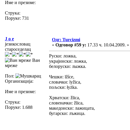
Име и презиме:
Струка:
Поруке: 731
J o e
Одг: Turcizmi
језикословац
«
Одговор #59 у:
17.33 ч. 10.04.2009. »
староседелац
Руски: ложка,
Ван
украјински: ложка,
мреже
белоруски: лыжка.
Пол:
Чешки: lžíce,
Организација:
словачки: lyžicа,
пољски: łyżka.
Име и презиме:
Хрватски: žlica,
Струка:
словеначки: žlica,
Поруке: 1.688
македонски: лажицата,
бугарски: лъжица.