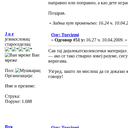
направио или поправио, а као дете игра
Поздрав.
«
Задњи пут промењено: 16.24 ч. 10.04.2
J o e
Одг: Turcizmi
језикословац
«
Одговор #51 у:
16.27 ч. 10.04.2009. »
староседелац
Сав тај дијалекатсколексички материјал ј
Ван
— ако се тако стварно зове) разуме, сиг
мреже
веригама.
Пол:
Узгред, зашто ли мислиш да си доказао к
Организација:
говору!
Име и презиме:
Струка:
Поруке: 1.688
Вук
Одг: Turcizmi