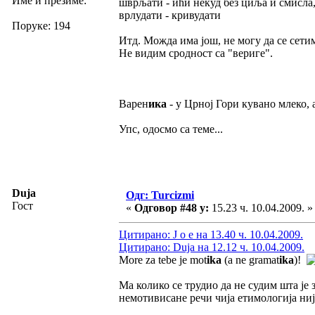
Име и презиме:
шврљати - ићи некуд без циља и смисла
врлудати - кривудати
Поруке: 194
Итд. Можда има још, не могу да се сети
Не видим сродност са "вериге".
Варен
ика
- у Црној Гори кувано млеко, а
Упс, одосмо са теме...
Duja
Одг: Turcizmi
Гост
«
Одговор #48 у:
15.23 ч. 10.04.2009. »
Цитирано: J o e на 13.40 ч. 10.04.2009.
Цитирано: Duja на 12.12 ч. 10.04.2009.
More za tebe je mot
ika
(a ne gramat
ika
)!
Ма колико се трудио да не судим шта је 
немотивисане речи чија етимологија није