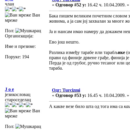
члан
«
Одговор #52 у:
16.42 ч. 10.04.2009. »
Ван
Бака пишем великим почетним словом зб
мреже
живима, а ја сам јој захвалан за многе 
Пол:
Ја и наисам имао намеру да докажем неш
Организација:
Ево још нешто.
Име и презиме:
Разлика између тарабе или тарабљ
ике
(о
Поруке: 194
прави од финије дрвене грађе, финија ј
Перда је од грубог, ручно тесаног или ц
тараба.
J o e
Одг: Turcizmi
језикословац
«
Одговор #53 у:
16.45 ч. 10.04.2009. »
староседелац
А какве везе било шта од тога има са
ка
Ван
мреже
Пол: