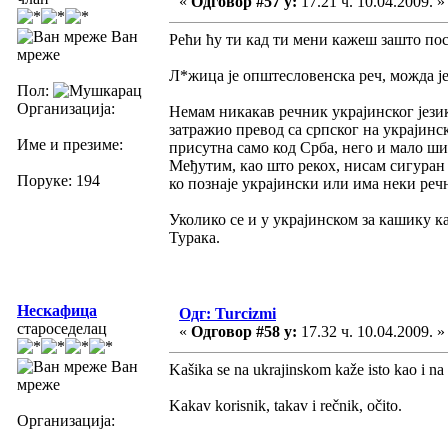
«
Одговор #57 у:
17.21 ч. 10.04.2009. »
Ван
Рећи ћу ти кад ти мени кажеш зашто по
мреже
Л*жица је општесловенска реч, можда је
Пол:
Организација:
Немам никакав речник украјинског језик
затражио превод са српског на украјинс
Име и презиме:
присутна само код Срба, него и мало ши
Међутим, као што рекох, нисам сигуран 
Поруке: 194
ко познаје украјински или има неки реч
Уколико се и у украјинском за кашику к
Турака.
Нескафица
Одг: Turcizmi
староседелац
«
Одговор #58 у:
17.32 ч. 10.04.2009. »
Ван
Kašika se na ukrajinskom kaže isto kao i n
мреже
Kakav korisnik, takav i rečnik, očito.
Организација: