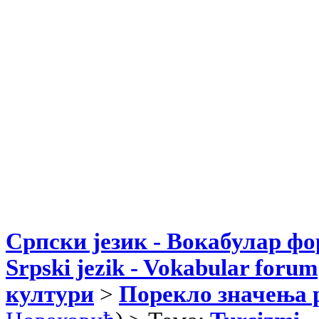
Српски језик - Вокабулар ф
Srpski jezik - Vokabular forum
култури
>
Порекло значења 