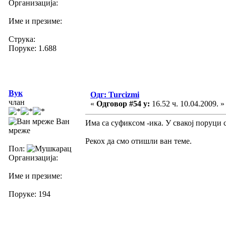
Организација:
Име и презиме:
Струка:
Поруке: 1.688
Вук
Одг: Turcizmi
члан
«
Одговор #54 у:
16.52 ч. 10.04.2009. »
Ван
Има са суфиксом -ика. У свакој поруци с
мреже
Рекох да смо отишли ван теме.
Пол:
Организација:
Име и презиме:
Поруке: 194