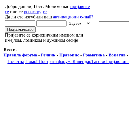
Добро дошли,
Гост
. Молимо вас
пријавите
се
или се
региструјте
.
Да ли сте изгубили ваш
активациони e-mail?
Пријавите се корисничким именом или
имејлом, лозинком и дужином сесије
Вести
:
Правила форума
-
Речник
-
Правопис
-
Граматика
-
Вокатив
Почетна
Помоћ
Претрага форума
Календар
Тагови
Пријављив