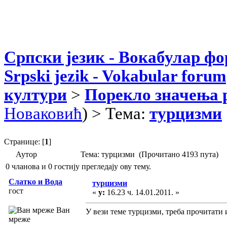
Српски језик - Вокабулар ф
Srpski jezik - Vokabular forum
култури
>
Порекло значења 
Новаковић
) > Тема:
турцизми
Странице: [
1
]
Аутор
Тема: турцизми (Прочитано 4193 пута)
0 чланова и 0 гостију прегледају ову тему.
Слатко и Вода
турцизми
гост
«
у:
16.23 ч. 14.01.2011. »
Ван
У вези теме турцизми, треба прочитат
мреже