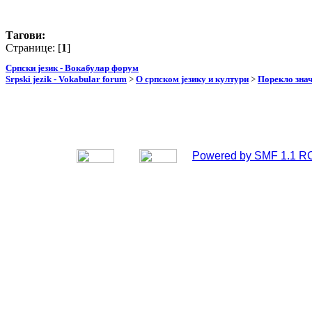
Тагови:
Странице: [
1
]
Српски језик - Вокабулар форум
Srpski jezik - Vokabular forum
>
О српском језику и култури
>
Порекло зна
Powered by SMF 1.1 R