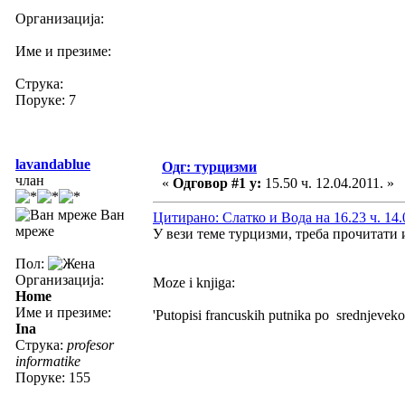
Организација:
Име и презиме:
Струка:
Поруке: 7
lavandablue
Одг: турцизми
члан
«
Одговор #1 у:
15.50 ч. 12.04.2011. »
Ван
Цитирано: Слатко и Вода на 16.23 ч. 14.
мреже
У вези теме турцизми, треба прочитат
Пол:
Организација:
Moze i knjiga:
Home
Име и презиме:
'Putopisi francuskih putnika po srednjevek
Ina
Струка:
profesor
informatike
Поруке: 155