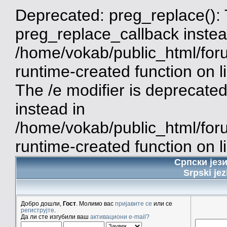
Deprecated: preg_replace(): 
preg_replace_callback instea
/home/vokab/public_html/for
runtime-created function on 
The /e modifier is deprecate
instead in
/home/vokab/public_html/for
runtime-created function on l
Српски јез
Srpski jez
Добро дошли,
Гост
. Молимо вас
пријавите се
или се
региструјте
.
Да ли сте изгубили ваш
активациони e-mail?