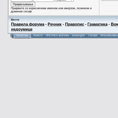
Пријавите се корисничким именом или имејлом, лозинком и
дужином сесије
Вести
:
Правила форума
-
Речник
-
Правопис
-
Граматика
-
Вок
недоумице
ПОЧЕТНА
ПОМОЋ
ПРЕТРАГА ФОРУМА
КАЛЕНДАР
ТАГОВИ
ПРИЈАВЉИВА