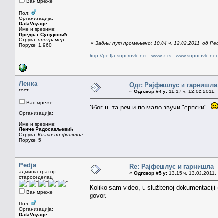
Ван мреже
Пол:
Организација:
DataVoyage
Име и презиме:
Предраг Супуровић
Струка:
програмер
«
Задњи пут промењено: 10.04 ч. 12.02.2011. од Ped
Поруке: 1.960
http://pedja.supurovic.net
-
www.iz.rs
-
www.supurovic.net
Ленка
Одг: Рајфeшлус и гарнишла
гост
«
Одговор #4 у:
11.17 ч. 12.02.2011. 
Ван мреже
Због њ та реч и по мало звучи "српски"
Организација:
Име и презиме:
Ленче Радосављевић
Струка:
Класични филолог
Поруке: 5
Pedja
Re: Рајфeшлус и гарнишла
администратор
«
Одговор #5 у:
13.15 ч. 13.02.2011.
староседелац
Koliko sam video, u službenoj dokumentaciji (
Ван мреже
govor.
Пол:
Организација:
DataVoyage