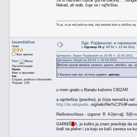
Ja to nazivam cipzar (južna Bačka) ... hungar
Nekad, ali ređe, čuje se i raj'fe'šlus.
To je, to je mój wótcny kraj, mój serbski dom a zbóžny raj 
lavandablue
Одг: Рајфeшлус и гарнишла
члан
«
Одговор #8 у:
00.52 ч. 12.04.2011.
Ван мреже
Цитирано: Зоран Ђорђевић на 18.56 ч. 13.02.2011.
Цитирано: Aleph на 22.53 ч. 10.02.2011.
Пол:
Rečnik navodi sledeće zamene:
patent, ciferšlus, zip, s
Организација:
Home
Име и презиме:
У Банату сам чуо, истина одавно,
ципзер.
Ina
Струка:
profesor informatike
Поруке: 155
u mom gradu u Banatu kažemo CIBZAR.
a rajsferšlus (pravilno), je čista nemačka reč:
http://de.wikipedia
.org/wiki/Rei%C3%9Fvers
Reißverschluss - izgovor: R AJ(ei=aj) S(ß=s
————————————————————
GARNIŠ
N
A, je koliko ja znam pravilnije da se
šrafi na plafon i za koju se kači zavesa sa k