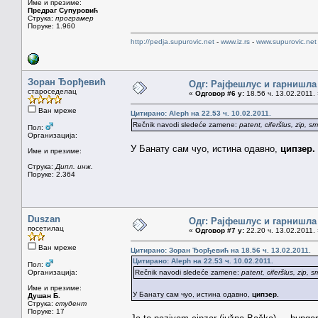
Име и презиме:
Предраг Супуровић
Струка:
програмер
Поруке: 1.960
http://pedja.supurovic.net
-
www.iz.rs
-
www.supurovic.net
Зоран Ђорђевић
Одг: Рајфeшлус и гарнишла
староседелац
«
Одговор #6 у:
18.56 ч. 13.02.2011.
Ван мреже
Цитирано: Aleph на 22.53 ч. 10.02.2011.
Rečnik navodi sledeće zamene:
patent, ciferšlus, zip, s
Пол:
Организација:
У Банату сам чуо, истина одавно,
ципзер.
Име и презиме:
Струка:
Дипл. инж.
Поруке: 2.364
Duszan
Одг: Рајфeшлус и гарнишла
посетилац
«
Одговор #7 у:
22.20 ч. 13.02.2011.
Ван мреже
Цитирано: Зоран Ђорђевић на 18.56 ч. 13.02.2011.
Цитирано: Aleph на 22.53 ч. 10.02.2011.
Пол:
Организација:
Rečnik navodi sledeće zamene:
patent, ciferšlus, zip, s
Име и презиме:
У Банату сам чуо, истина одавно,
ципзер.
Душан Б.
Струка:
студент
Поруке: 17