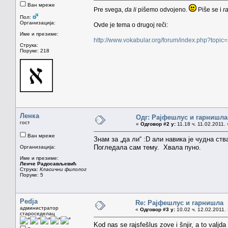
Ван мреже
Pre svega,
da li
pišemo odvojeno.
Piše se i
r
Пол:
Организација:
Ovde je tema o drugoj reči:
Име и презиме:
http://www.vokabular.org/forum/index.php?topic
Струка:
Поруке: 218
Ленка
Одг: Рајфeшлус и гарнишла
гост
«
Одговор #2 у:
11.18 ч. 11.02.2011. 
Ван мреже
Знам за „да ли“ :D али навика је чудна ствар
Погледала сам тему. Хвала пуно.
Организација:
Име и презиме:
Ленче Радосављевић
Струка:
Класични филолог
Поруке: 5
Pedja
Re: Рајфeшлус и гарнишла
администратор
«
Одговор #3 у:
10.02 ч. 12.02.2011.
староседелац
Kod nas se rajsfešlus zove i šnjir, a to valjda 