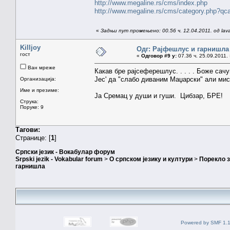
http://www.megaline.rs/cms/index.php
http://www.megaline.rs/cms/category.php?qc
«
Задњи пут промењено: 00.56 ч. 12.04.2011. од lav
Killjoy
Одг: Рајфeшлус и гарнишла
гост
«
Одговор #9 у:
07.36 ч. 25.09.2011.
Ван мреже
Какав бре рајсеферешлус. . . . . Боже сач
Јес' да "слабо диваним Маџарски" али мис
Организација:
Име и презиме:
Ја Сремац у души и гуши. Цибзар, БРЕ!
Струка:
Поруке: 9
Тагови:
Странице: [
1
]
Српски језик - Вокабулар форум
Srpski jezik - Vokabular forum
>
О српском језику и култури
>
Порекло 
гарнишла
Powered by SMF 1.