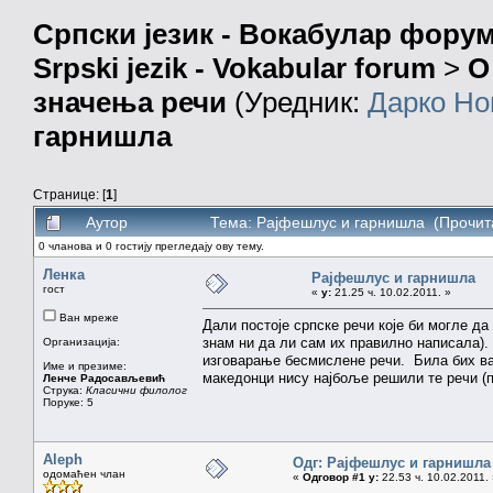
Српски језик - Вокабулар фору
Srpski jezik - Vokabular forum
>
О
значења речи
(Уредник:
Дарко Но
гарнишла
Странице: [
1
]
Аутор
Тема: Рајфeшлус и гарнишла (Прочит
0 чланова и 0 гостију прегледају ову тему.
Ленка
Рајфeшлус и гарнишла
гост
«
у:
21.25 ч. 10.02.2011. »
Ван мреже
Дали постоје српске речи које би могле д
знам ни да ли сам их правилно написала)
Организација:
изговарање бесмислене речи. Била бих в
Име и презиме:
македонци нису најбоље решили те речи (па
Ленче Радосављевић
Струка:
Класични филолог
Поруке: 5
Aleph
Одг: Рајфeшлус и гарнишла
одомаћен члан
«
Одговор #1 у:
22.53 ч. 10.02.2011.