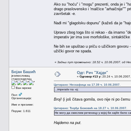
Ako su "hoću" i "mogu" prezenti, onda je i "
drago praslovensko i 'malčice "arhaičnije"'" p
završetak -e.
Nađi mi "glagolsku dopunu" (kažeš da je "haj
Upravo zbog toga što si rekao - da imamo "de",
imperativ jer ima sve morfološke, sintaktičke
Ne bih se upuštao u priču o užičkom govoru 
užički govor ne spada.
«
Задњи пут промењено: 18.52 ч. 10.06.2007. од Н
Бојан Башић
Одг: Реч "Хајде"
језикословац
«
Одговор #13 у:
20.24 ч. 10.06.2007.
староседелац
Цитирано: Нескафица на 17.39 ч. 10.06.2007.
Ван мреже
...imperativ na
-oj
.
Пол:
Организација:
Broj!
(i još čitava gomila, ovo nije ni po čemu
Име и презиме:
Цитирано: Ђорђе Божовић на 18.27 ч. 10.06.2007.
Поруке: 1.611
Не могу да смислим реченицу у којој би
хајде
било са
Hajdemo na put.