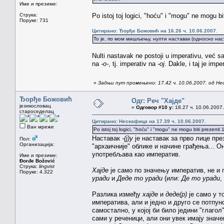
Име и презиме:
Струка:
Po istoj toj logici, "hoću" i "mogu" ne mogu bi
Поруке: 731
Цитирано: Ђорђе Божовић на 16.26 ч. 10.06.2007.
То је, по мом мишљењу, нулти наставак (односно на
Nulti nastavak ne postoji u imperativu, već 
na
-o-
, tj. imperativ na
-oj
. Dakle, i taj je imp
«
Задњи пут промењено: 17.42 ч. 10.06.2007. од Н
Ђорђе Божовић
Одг: Реч "Хајде"
језикословац
«
Одговор #10 у:
18.27 ч. 10.06.2007.
староседелац
Цитирано: Нескафица на 17.39 ч. 10.06.2007.
Ван мреже
Po istoj toj logici, "hoću" i "mogu" ne mogu biti prezenti 
Наставак
-(ј)у
је наставак за прво лице пр
Пол:
Организација:
"архаичније" облике и начине грађења... 
употребљава као императив.
Име и презиме:
Đorđe Božović
Струка:
lingvist
Хајде
је само по значењу императив, не и п
Поруке: 4.322
уради
и
Деде то уради
(или:
Де то уради
,
Разлика између
хајде
и
деде(р)
је само у 
императива, али и једно и друго се потпун
самостално, у којој би било једини "глагол"
сами у реченици, али они увек имају знач