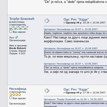
"De" je rečca, a "dede" njena reduplikativna v
Ђорђе Божовић
Одг: Реч "Хајде"
језикословац
«
Одговор #8 у:
16.26 ч. 10.06.2007.
староседелац
Цитирано: Нескафица на 16.07 ч. 10.06.2007.
Ван мреже
Hajde, hajdemo, hajdete
nisu apsolutno ništa drugo do imp
Како? Наставци за друго лице једнине им
Пол:
Организација:
морфолошки. Само значењски.
Име и презиме:
Đorđe Božović
Цитирано: Нескафица на 16.07 ч. 10.06.2007.
Струка:
lingvist
Samo mi objasni kako to "nemoj" ima nastavak koji se doda
Поруке: 4.322
То је, по мом мишљењу, нулти наставак (
Цитирано: Нескафица на 16.07 ч. 10.06.2007.
"De" je rečca, a "dede" njena reduplikativna varijanta.
Хм, а није ли од значаја то што је
де
у ств
Нескафица
Одг: Реч "Хајде"
староседелац
«
Одговор #9 у:
17.39 ч. 10.06.2007.
Ван мреже
Цитирано: Ђорђе Божовић на 16.26 ч. 10.06.2007.
Како? Наставци за друго лице једнине императива с
Организација:
значењски.