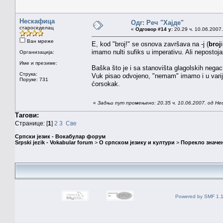
Нескафица
Одг: Реч "Хајде"
староседелац
«
Одговор #14 у:
20.29 ч. 10.06.2007.
Ван мреже
E, kod "broj!" se osnova završava na -j (
broj
imamo nulti sufiks u imperativu. Ali neposto
Организација:
Име и презиме:
Baška što je i sa stanovišta glagolskih negac
Струка:
Vuk pisao odvojeno, "nemam" imamo i u varija
Поруке: 731
ćorsokak.
«
Задњи пут промењено: 20.35 ч. 10.06.2007. од Н
Тагови:
Странице: [
1
]
2
3
Све
Српски језик - Вокабулар форум
Srpski jezik - Vokabular forum
>
О српском језику и култури
>
Порекло значе
Powered by SMF 1.