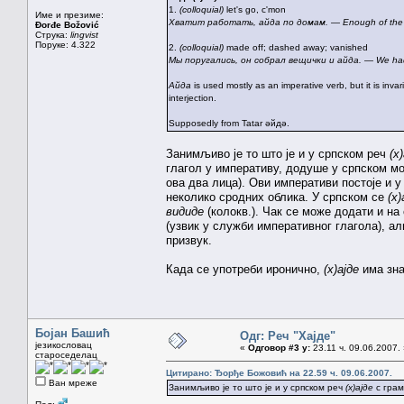
1.
(colloquial)
let's go, c'mon
Име и презиме:
Хватит работать, айда по домам. — Enough of the w
Đorđe Božović
Струка:
lingvist
Поруке: 4.322
2.
(colloquial)
made off; dashed away; vanished
Мы поругались, он собрал вещички и айда. — We had a 
Айда
is used mostly as an imperative verb, but it is inv
interjection.
Supposedly from Tatar әйдә.
Занимљиво је то што је и у српском реч
(х
глагол у императиву, додуше у српском мо
ова два лица). Ови императиви постоје и 
неколико сродних облика. У српском се
(х)
видиде
(колокв.). Чак се може додати и на
(узвик у служби императивног глагола), а
призвук.
Када се употреби иронично,
(х)ајде
има зна
Бојан Башић
Одг: Реч "Хајде"
језикословац
«
Одговор #3 у:
23.11 ч. 09.06.2007.
староседелац
Цитирано: Ђорђе Божовић на 22.59 ч. 09.06.2007.
Ван мреже
Занимљиво је то што је и у српском реч
(х)ајде
с грам