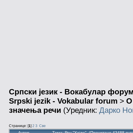
Српски језик - Вокабулар фору
Srpski jezik - Vokabular forum
>
О
значења речи
(Уредник:
Дарко Но
Странице: [
1
]
2
3
Све
Аутор
Тема: Реч "Хајде" (Прочитано 43488 пут