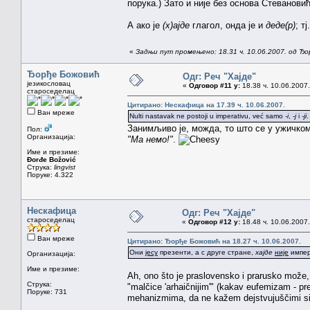
порука.) Зато и није без основа Стеванови
А ако је
(х)ајде
глагол, онда је и
деде(р)
; тј
«
Задњи пут промењено: 18.31 ч. 10.06.2007. од Ђ
Ђорђе Божовић
Одг: Реч "Хајде"
језикословац
«
Одговор #11 у:
18.38 ч. 10.06.2007.
староседелац
Цитирано: Нескафица на 17.39 ч. 10.06.2007.
Ван мреже
Nulti nastavak ne postoji u imperativu, već samo
-i
,
-j
i
-ji
.
Занимљиво је, можда, то што се у ужичко
Пол:
Организација:
"Ма немо!"
.
Име и презиме:
Đorđe Božović
Струка:
lingvist
Поруке: 4.322
Нескафица
Одг: Реч "Хајде"
староседелац
«
Одговор #12 у:
18.48 ч. 10.06.2007.
Ван мреже
Цитирано: Ђорђе Божовић на 18.27 ч. 10.06.2007.
Они
јесу
презенти, а с друге стране,
хајде
није
импер
Организација:
Име и презиме:
Ah, ono što je praslovensko i prarusko može,
Струка:
"malčice 'arhaičnijim'" (kakav eufemizam - pre
Поруке: 731
mehanizmima, da ne kažem dejstvujuščimi sila