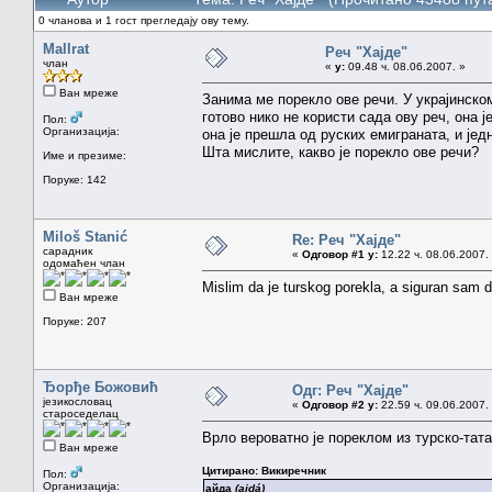
0 чланова и 1 гост прегледају ову тему.
Mallrat
Реч "Хајде"
члан
«
у:
09.48 ч. 08.06.2007. »
Ван мреже
Занима ме порекло ове речи. У украјинском
готово нико не користи сада ову реч, она ј
Пол:
Организација:
она је прешла од руских емиграната, и јед
Шта мислите, какво је порекло ове речи?
Име и презиме:
Поруке: 142
Miloš Stanić
Re: Реч "Хајде"
сарадник
«
Одговор #1 у:
12.22 ч. 08.06.2007.
одомаћен члан
Mislim da je turskog porekla, a siguran sam 
Ван мреже
Поруке: 207
Ђорђе Божовић
Одг: Реч "Хајде"
језикословац
«
Одговор #2 у:
22.59 ч. 09.06.2007.
староседелац
Врло вероватно је пореклом из турско-тата
Ван мреже
Цитирано: Викиречник
Пол:
Организација:
айда
(ajdá)