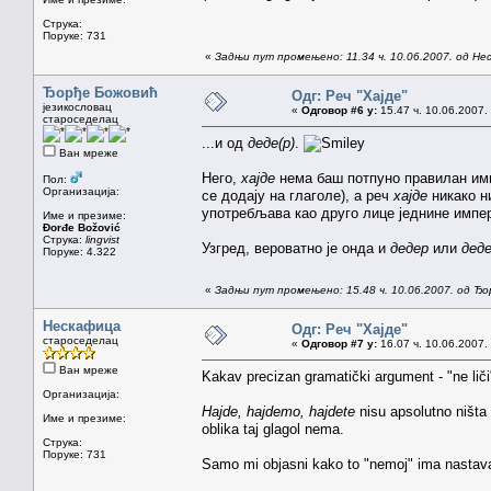
Струка:
Поруке: 731
«
Задњи пут промењено: 11.34 ч. 10.06.2007. од Н
Ђорђе Божовић
Одг: Реч "Хајде"
језикословац
«
Одговор #6 у:
15.47 ч. 10.06.2007.
староседелац
...и од
деде(р)
.
Ван мреже
Него,
хајде
нема баш потпуно правилан им
Пол:
Организација:
се додају на глаголе), а реч
хајде
никако н
употребљава као друго лице једнине импер
Име и презиме:
Đorđe Božović
Струка:
lingvist
Узгред, вероватно је онда и
дедер
или
дед
Поруке: 4.322
«
Задњи пут промењено: 15.48 ч. 10.06.2007. од Ђ
Нескафица
Одг: Реч "Хајде"
староседелац
«
Одговор #7 у:
16.07 ч. 10.06.2007.
Ван мреже
Kakav precizan gramatički argument - "ne liči
Организација:
Hajde, hajdemo, hajdete
nisu apsolutno ništa d
Име и презиме:
oblika taj glagol nema.
Струка:
Поруке: 731
Samo mi objasni kako to "nemoj" ima nastavak 