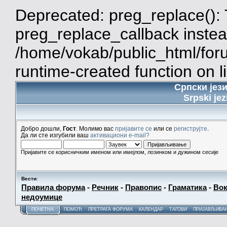
Deprecated: preg_replace(): 
preg_replace_callback instea
/home/vokab/public_html/for
runtime-created function on l
Српски јез
Srpski jez
Добро дошли,
Гост
. Молимо вас
пријавите се
или се
региструјте
.
Да ли сте изгубили ваш
активациони e-mail?
Пријавите се корисничким именом или имејлом, лозинком и дужином сесије
Вести
:
Правила форума
-
Речник
-
Правопис
-
Граматика
-
Вок
недоумице
ПОЧЕТНА
ПОМОЋ
ПРЕТРАГА ФОРУМА
КАЛЕНДАР
ТАГОВИ
ПРИЈАВЉИВА