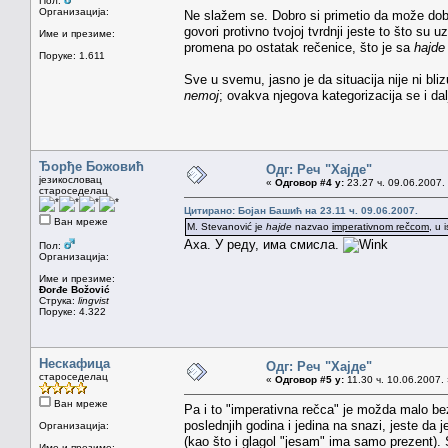
Пол:
Организација:
Ne slažem se. Dobro si primetio da može dobija
govori protivno tvojoj tvrdnji jeste to što su u
Име и презиме:
promena po ostatak rečenice, što je sa
hajde
Поруке: 1.611
Sve u svemu, jasno je da situacija nije ni bli
nemoj
; ovakva njegova kategorizacija se i dalj
Ђорђе Божовић
Одг: Реч "Хајде"
језикословац
«
Одговор #4 у:
23.27 ч. 09.06.2007.
староседелац
Цитирано: Бојан Башић на 23.11 ч. 09.06.2007.
Ван мреже
M. Stevanović je
hajde
nazvao
imperativnom rečcom
, u 
Аха. У реду, има смисла.
Пол:
Организација:
Име и презиме:
Đorđe Božović
Струка:
lingvist
Поруке: 4.322
Нескафица
Одг: Реч "Хајде"
староседелац
«
Одговор #5 у:
11.30 ч. 10.06.2007.
Ван мреже
Pa i to "imperativna rečca" je možda malo bez v
poslednjih godina i jedina na snazi, jeste da 
Организација:
(kao što i glagol "jesam" ima samo prezent).
Име и презиме: