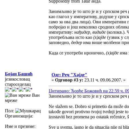
Supposedly from Tatar әйдә.
Занимљиво је то што је и у српском реч
као глагол у императиву, додуше у српск
само за ова два лица). Ови императиви 
побројао и још неколико сродних облик
императиву:
нађидер, видиде
(колокв.). 
употребљава исто као
(х)ајде
(узвик у с
заповедно,
дедер
има више молбени при
Када се употреби иронично,
(х)ајде
има 
Бојан Башић
Одг: Реч "Хајде"
језикословац
«
Одговор #3 у:
23.11 ч. 09.06.2007. »
староседелац
Цитирано: Ђорђе Божовић на 22.59 ч. 09
Ван
Занимљиво је то што је и у српском реч
мреже
Ne slažem se. Dobro si primetio da može dobij
Пол:
takođe govori protivno tvojoj tvrdnji jeste to
Организација:
izostaviti bez promena po ostatak rečenice, š
Име и презиме:
Sve u svemu, jasno je da situacija nije ni bl