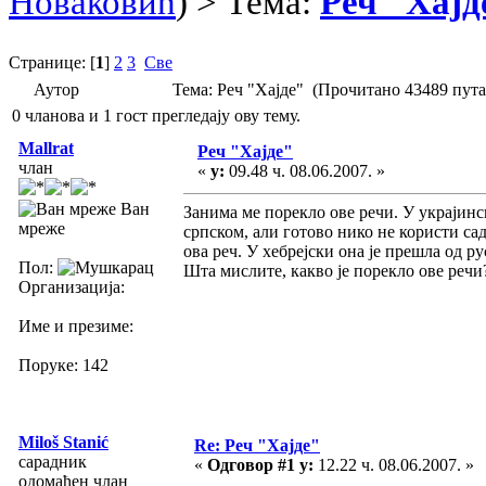
Новаковић
) > Тема:
Реч "Хајд
Странице: [
1
]
2
3
Све
Аутор
Тема: Реч "Хајде" (Прочитано 43489 пута
0 чланова и 1 гост прегледају ову тему.
Mallrat
Реч "Хајде"
члан
«
у:
09.48 ч. 08.06.2007. »
Ван
Занима ме порекло ове речи. У украјинс
мреже
српском, али готово нико не користи сада
ова реч. У хебрејски она је прешла од р
Пол:
Шта мислите, какво је порекло ове речи
Организација:
Име и презиме:
Поруке: 142
Miloš Stanić
Re: Реч "Хајде"
сарадник
«
Одговор #1 у:
12.22 ч. 08.06.2007. »
одомаћен члан