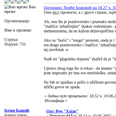
Ван
Цитирано: Ђорђе Божовић на 18.27 ч. 10
мреже
Они
јесу
презенти, а с друге стране,
хајд
Организација:
Ah, ono što je praslovensko i prarusko može,
"malčice 'arhaičnijim'" (kakav eufemizam - p
Име и презиме:
mehanizmima, da ne kažem dejstvujuščimi sil
Струка:
Ako su "hoću" i "mogu" prezenti, onda je i
Поруке: 731
em drago praslovensko i 'malčice "arhaičnije"
taj završetak -e.
Nađi mi "glagolsku dopunu" (kažeš da je "h
Upravo zbog toga što si rekao - da imamo "de
jeste imperativ jer ima sve morfološke, sint
Ne bih se upuštao u priču o užičkom govoru
užički govor ne spada.
«
Задњи пут промењено: 18.52 ч. 10.06.2
Нескафица
»
Бојан Башић
Одг: Реч "Хајде"
језикословац
«
Одговор #13 у:
20.24 ч. 10.06.2007. »