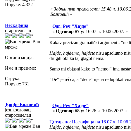
Поруке: 4.322
«
Задњи пут промењено: 15.48 ч. 10.06.
Божовић
»
Нескафица
Одг: Реч "Хајде"
староседелац
«
Одговор #7 у:
16.07 ч. 10.06.2007. »
Ван
Kakav precizan gramatički argument - "ne li
мреже
Hajde, hajdemo, hajdete
nisu apsolutno ništa
Организација:
drugih oblika taj glagol nema.
Име и презиме:
Samo mi objasni kako to "nemoj" ima nastavak
Струка:
"De" je rečca, a "dede" njena reduplikativna
Поруке: 731
Ђорђе Божовић
Одг: Реч "Хајде"
језикословац
«
Одговор #8 у:
16.26 ч. 10.06.2007. »
староседелац
Цитирано: Нескафица на 16.07 ч. 10.06.
Ван
Hajde, hajdemo, hajdete
nisu apsolutno ništa