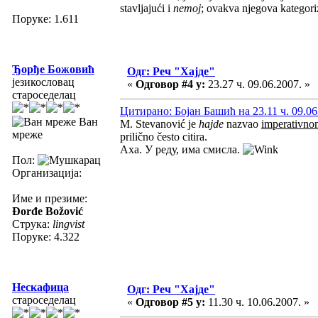
stavljajući i
nemoj
; ovakva njegova kategoriza
Поруке: 1.611
Ђорђе Божовић
Одг: Реч "Хајде"
језикословац
«
Одговор #4 у:
23.27 ч. 09.06.2007. »
староседелац
Цитирано: Бојан Башић на 23.11 ч. 09.06
Ван
M. Stevanović je
hajde
nazvao
imperativno
мреже
prilično često citira.
Аха. У реду, има смисла.
Пол:
Организација:
Име и презиме:
Đorđe Božović
Струка:
lingvist
Поруке: 4.322
Нескафица
Одг: Реч "Хајде"
староседелац
«
Одговор #5 у:
11.30 ч. 10.06.2007. »