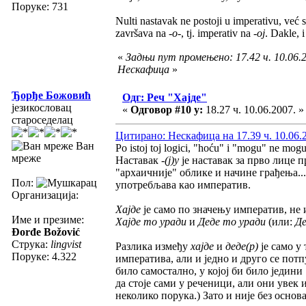
Поруке: 731
Nulti nastavak ne postoji u imperativu, već
završava na
-o-
, tj. imperativ na
-oj
. Dakle, 
«
Задњи пут промењено: 17.42 ч. 10.06.2
Нескафица
»
Ђорђе Божовић
Одг: Реч "Хајде"
језикословац
«
Одговор #10 у:
18.27 ч. 10.06.2007. »
староседелац
Цитирано: Нескафица на 17.39 ч. 10.06.
Ван
Po istoj toj logici, "hoću" i "mogu" ne mogu 
мреже
Наставак
-(ј)у
је наставак за прво лице 
"архаичније" облике и начине грађења.
Пол:
употребљава као императив.
Организација:
Хајде
је само по значењу императив, не 
Име и презиме:
Хајде то уради
и
Деде то уради
(или:
Де
Đorđe Božović
Струка:
lingvist
Разлика између
хајде
и
деде(р)
је само у
Поруке: 4.322
императива, али и једно и друго се пот
било самостално, у којој би било једини 
да стоје сами у реченици, али они увек 
неколико порука.) Зато и није без осно