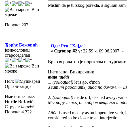
Mislim da je turskog porekla, a siguran sam
Ван
мреже
Поруке: 207
Ђорђе Божовић
Одг: Реч "Хајде"
језикословац
«
Одговор #2 у:
22.59 ч. 09.06.2007. »
староседелац
Врло вероватно је пореклом из турско-та
Ван
мреже
Цитирано: Викиречник
айда
(ajdá)
Пол:
1.
(colloquial)
let's go, c'mon
Организација:
Хватит работать, айда по домам. — Enoug
Име и презиме:
2.
(colloquial)
made off; dashed away; vani
Đorđe Božović
Мы поругались, он собрал вещички и айда. 
Струка:
lingvist
Поруке: 4.322
Айда
is used mostly as an imperative verb, b
considered to be closer to an interjection.