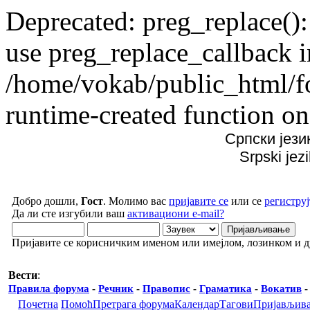
Deprecated: preg_replace():
use preg_replace_callback i
/home/vokab/public_html/f
runtime-created function on
Српски јези
Srpski jez
Добро дошли,
Гост
. Молимо вас
пријавите се
или се
региструј
Да ли сте изгубили ваш
активациони e-mail?
Пријавите се корисничким именом или имејлом, лозинком и 
Вести
:
Правила форума
-
Речник
-
Правопис
-
Граматика
-
Вокатив
Почетна
Помоћ
Претрага форума
Календар
Тагови
Пријављив