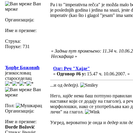
Ван
Pa i to "imperativna rečca" je možda malo bez 
мреже
je poslednjih godina i jedina na snazi, jeste
imperativ (kao što i glagol "jesam" ima sa
Организација:
Име и презиме:
Струка:
Поруке: 731
«
Задњи пут промењено: 11.34 ч. 10.06.2
Нескафица
»
Ђорђе Божовић
Одг: Реч "Хајде"
језикословац
«
Одговор #6 у:
15.47 ч. 10.06.2007. »
староседелац
...и од
деде(р)
.
Ван
мреже
Него,
хајде
нема баш потпуно правилан
наставке који се додају на глаголе), а ре
Пол:
морфолошки, иако се употребљава као д
Организација:
личи" на глагол.
Име и презиме:
Узгред, вероватно је онда и
дедер
или
де
Đorđe Božović
Струка:
lingvist