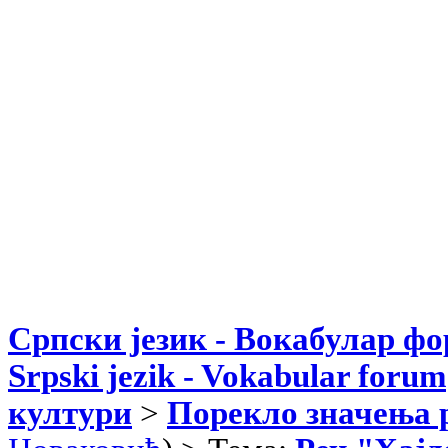
Српски језик - Вокабулар ф
Srpski jezik - Vokabular forum
култури
>
Порекло значења 