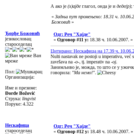
А ако је
(х)ајде
глагол, онда је и
деде(р)
;
«
Задњи пут промењено: 18.31 ч. 10.06.
Божовић
»
Ђорђе Божовић
Одг: Реч "Хајде"
језикословац
«
Одговор #11 у:
18.38 ч. 10.06.2007. »
староседелац
Цитирано: Нескафица на 17.39 ч. 10.06.
Ван
Nulti nastavak ne postoji u imperativu, već
мреже
završava na
-o-
, tj. imperativ na
-oj
.
Занимљиво је, можда, то што се у ужич
Пол:
говорила:
"Ма немо!"
.
Организација:
Име и презиме:
Đorđe Božović
Струка:
lingvist
Поруке: 4.322
Нескафица
Одг: Реч "Хајде"
староседелац
«
Одговор #12 у:
18.48 ч. 10.06.2007. »