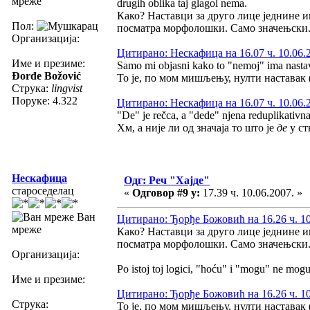
мреже
drugih oblika taj glagol nema.
Како? Наставци за друго лице једнине 
Пол:
посматра морфолошки. Само значењски
Организација:
Цитирано: Нескафица на 16.07 ч. 10.06.
Име и презиме:
Samo mi objasni kako to "nemoj" ima nastavak
Đorđe Božović
То је, по мом мишљењу, нулти наставак
Струка:
lingvist
Поруке: 4.322
Цитирано: Нескафица на 16.07 ч. 10.06.
"De" je rečca, a "dede" njena reduplikativna
Хм, а није ли од значаја то што је
де
у ст
Нескафица
Одг: Реч "Хајде"
староседелац
«
Одговор #9 у:
17.39 ч. 10.06.2007. »
Ван
Цитирано: Ђорђе Божовић на 16.26 ч. 10
мреже
Како? Наставци за друго лице једнине 
посматра морфолошки. Само значењски
Организација:
Po istoj toj logici, "hoću" i "mogu" ne mogu 
Име и презиме:
Цитирано: Ђорђе Божовић на 16.26 ч. 10
Струка:
То је, по мом мишљењу, нулти наставак