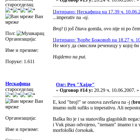
староседелац
Цитирано: Нескафица на 17.39 ч. 10.06.
Ван
...imperativ na
-oj
.
мреже
Broj!
(i još čitava gomila, ovo nije ni po če
Пол:
Организација:
Цитирано: Ђорђе Божовић на 18.27 ч. 10
Не могу да смислим реченицу у којој б
Име и презиме:
Hajdemo na put.
Поруке: 1.611
Нескафица
Одг: Реч "Хајде"
староседелац
«
Одговор #14 у:
20.29 ч. 10.06.2007. »
Ван
E, kod "broj!" se osnova završava na -j (
bro
мреже
imamo nulti sufiks u imperativu. Ali nepost
Организација:
Baška što je i sa stanovišta glagolskih neg
i Vuk pisao odvojeno, "nemam" imamo i u va
Име и презиме:
morfološki ćorsokak.