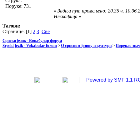
Струка:
Поруке: 731
«
Задњи пут промењено: 20.35 ч. 10.06.2
Нескафица
»
Тагови:
Странице: [
1
]
2
3
Све
Српски језик - Вокабулар форум
Srpski jezik - Vokabular forum
>
О српском језику и култури
>
Порекло зна
Powered by SMF 1.1 R