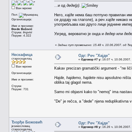
...и од
деде(р)
.
Ван мреже
Него,
хајде
нема баш потпуно правилан им
Пол:
се додају на глаголе), а реч
хајде
никако н
Организација:
употребљава као друго лице једнине импер
Име и презиме:
Đorđe Božović
Струка:
lingvist
Узгред, вероватно је онда и
дедер
или
дед
Поруке: 4.322
«
Задњи пут промењено: 15.48 ч. 10.06.2007. од Ђ
Нескафица
Одг: Реч "Хајде"
староседелац
«
Одговор #7 у:
16.07 ч. 10.06.2007.
Ван мреже
Kakav precizan gramatički argument - "ne liči
Организација:
Hajde, hajdemo, hajdete
nisu apsolutno ništa d
Име и презиме:
oblika taj glagol nema.
Струка:
Поруке: 731
Samo mi objasni kako to "nemoj" ima nastavak 
"De" je rečca, a "dede" njena reduplikativna v
Ђорђе Божовић
Одг: Реч "Хајде"
језикословац
«
Одговор #8 у:
16.26 ч. 10.06.2007.
староседелац