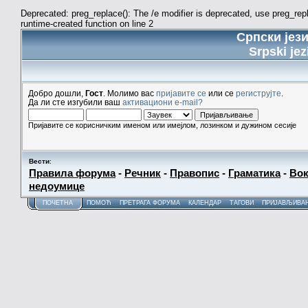
Deprecated: preg_replace(): The /e modifier is deprecated, use preg_re
runtime-created function on line 2
Српски јез
Srpski jez
Добро дошли,
Гост
. Молимо вас
пријавите се
или се
региструјте
.
Да ли сте изгубили ваш
активациони e-mail?
Пријавите се корисничким именом или имејлом, лозинком и дужином сесије
Вести
:
Правила форума
-
Речник
-
Правопис
-
Граматика
-
Вок
недоумице
ПОЧЕТНА
ПОМОЋ
ПРЕТРАГА ФОРУМА
КАЛЕНДАР
ТАГОВИ
ПРИЈАВЉИВА