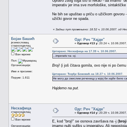
Upravo zbog toga što si rekao - da imamo "de",
imperativ jer ima sve morfološke, sintaktičke
Ne bih se upuštao u priču o užičkom govoru 
užički govor ne spada.
«
Задњи пут промењено: 18.52 ч. 10.06.2007. од Н
Бојан Башић
Одг: Реч "Хајде"
језикословац
«
Одговор #13 у:
20.24 ч. 10.06.2007.
староседелац
Цитирано: Нескафица на 17.39 ч. 10.06.2007.
Ван мреже
...imperativ na
-oj
.
Пол:
Broj!
(i još čitava gomila, ovo nije ni po čemu
Организација:
Име и презиме:
Цитирано: Ђорђе Божовић на 18.27 ч. 10.06.2007.
Поруке: 1.611
Не могу да смислим реченицу у којој би
хајде
било са
Hajdemo na put.
Нескафица
Одг: Реч "Хајде"
староседелац
«
Одговор #14 у:
20.29 ч. 10.06.2007.
Ван мреже
E, kod "broj!" se osnova završava na -j (
broj
imamo nulti sufiks u imperativu. Ali neposto
Организација: