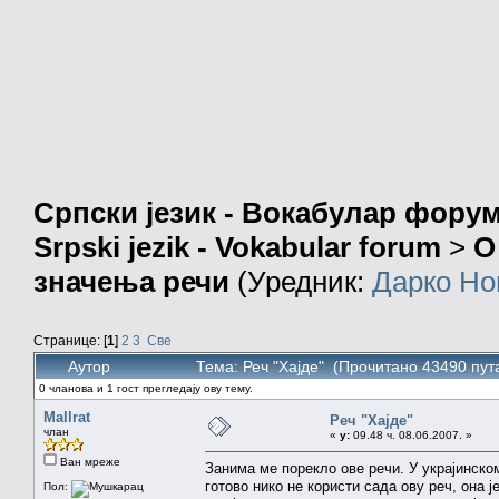
Српски језик - Вокабулар фору
Srpski jezik - Vokabular forum
>
О
значења речи
(Уредник:
Дарко Но
Странице: [
1
]
2
3
Све
Аутор
Тема: Реч "Хајде" (Прочитано 43490 пут
0 чланова и 1 гост прегледају ову тему.
Mallrat
Реч "Хајде"
члан
«
у:
09.48 ч. 08.06.2007. »
Ван мреже
Занима ме порекло ове речи. У украјинском
готово нико не користи сада ову реч, она ј
Пол: