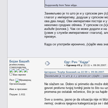
Supposedly from Tatar әйдә.
Занимљиво је то што је и у српском реч
(х
глагол у императиву, додуше у српском мо
ова два лица). Ови императиви постоје и 
неколико сродних облика. У српском се
(х)
видиде
(колокв.). Чак се може додати и на
(узвик у служби императивног глагола), а
призвук.
Када се употреби иронично,
(х)ајде
има зна
Бојан Башић
Одг: Реч "Хајде"
језикословац
«
Одговор #3 у:
23.11 ч. 09.06.2007.
староседелац
Цитирано: Ђорђе Божовић на 22.59 ч. 09.06.2007.
Ван мреже
Занимљиво је то што је и у српском реч
(х)ајде
с грам
Пол:
Ne slažem se. Dobro si primetio da može dobija
Организација:
govori protivno tvojoj tvrdnji jeste to što su u
Име и презиме:
promena po ostatak rečenice, što je sa
hajde
Поруке: 1.611
Sve u svemu, jasno je da situacija nije ni bli
nemoj
; ovakva njegova kategorizacija se i dalj