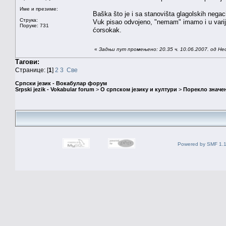
Име и презиме:
Baška što je i sa stanovišta glagolskih negac
Струка:
Vuk pisao odvojeno, "nemam" imamo i u varija
Поруке: 731
ćorsokak.
«
Задњи пут промењено: 20.35 ч. 10.06.2007. од Н
Тагови:
Странице: [
1
]
2
3
Све
Српски језик - Вокабулар форум
Srpski jezik - Vokabular forum
>
О српском језику и култури
>
Порекло значе
Powered by SMF 1.