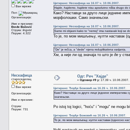
Цитирано: Нескафица на 16.07 ч. 10.06.2007.
Ван мреже
Hajde, hajdemo, hajdete
nisu apsolutno ništa drugo do imp
Како? Наставци за друго лице једнине им
Пол:
морфолошки. Само значењски.
Организација:
Име и презиме:
Цитирано: Нескафица на 16.07 ч. 10.06.2007.
Đorđe Božović
Струка:
lingvist
Samo mi objasni kako to "nemoj" ima nastavak koji se doda
Поруке: 4.322
То је, по мом мишљењу, нулти наставак (
Цитирано: Нескафица на 16.07 ч. 10.06.2007.
"De" je rečca, a "dede" njena reduplikativna varijanta.
Хм, а није ли од значаја то што је
де
у ств
Нескафица
Одг: Реч "Хајде"
староседелац
«
Одговор #9 у:
17.39 ч. 10.06.2007.
Ван мреже
Цитирано: Ђорђе Божовић на 16.26 ч. 10.06.2007.
Како? Наставци за друго лице једнине императива с
Организација:
значењски.
Име и презиме:
Струка:
Po istoj toj logici, "hoću" i "mogu" ne mogu bi
Поруке: 731
Цитирано: Ђорђе Божовић на 16.26 ч. 10.06.2007.
То је, по мом мишљењу, нулти наставак (односно на
Nulti nastavak ne postoji u imperativu, već 