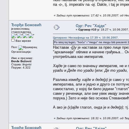
na
-o-
, tj. imperativ na
-oj
. Dakle, i taj je imp
«
Задњи пут промењено: 17.42 ч. 10.06.2007. од Н
Ђорђе Божовић
Одг: Реч "Хајде"
језикословац
«
Одговор #10 у:
18.27 ч. 10.06.2007.
староседелац
Цитирано: Нескафица на 17.39 ч. 10.06.2007.
Ван мреже
Po istoj toj logici, "hoću" i "mogu" ne mogu biti prezenti 
Наставак
-(ј)у
је наставак за прво лице пр
Пол:
"архаичније" облике и начине грађења... 
Организација:
употребљава као императив.
Име и презиме:
Đorđe Božović
Струка:
lingvist
Хајде
је само по значењу императив, не и п
Поруке: 4.322
уради
и
Деде то уради
(или:
Де то уради
,
Разлика између
хајде
и
деде(р)
је само у 
императива, али и једно и друго се потпун
самостално, у којој би било једини "глагол"
сами у реченици, али они увек имају знач
порука.) Зато и није без основа Стеванови
А ако је
(х)ајде
глагол, онда је и
деде(р)
; тј
«
Задњи пут промењено: 18.31 ч. 10.06.2007. од Ђ
Ђорђе Божовић
Одг: Реч "Хајде"