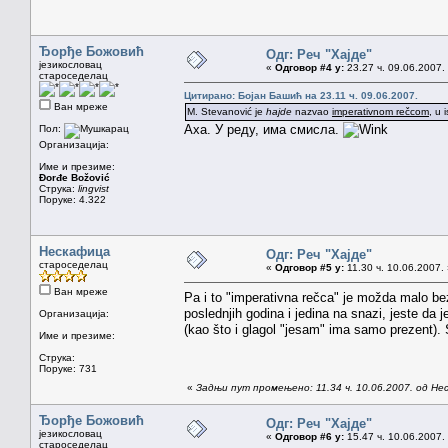
Ђорђе Божовић
Одг: Реч "Хајде"
језикословац
«
Одговор #4 у:
23.27 ч. 09.06.2007.
староседелац
Цитирано: Бојан Башић на 23.11 ч. 09.06.2007.
Ван мреже
M. Stevanović je
hajde
nazvao
imperativnom rečcom
, u 
Аха. У реду, има смисла.
Пол:
Организација:
Име и презиме:
Đorđe Božović
Струка:
lingvist
Поруке: 4.322
Нескафица
Одг: Реч "Хајде"
староседелац
«
Одговор #5 у:
11.30 ч. 10.06.2007.
Ван мреже
Pa i to "imperativna rečca" je možda malo bez v
poslednjih godina i jedina na snazi, jeste da 
Организација:
(kao što i glagol "jesam" ima samo prezent).
Име и презиме:
Струка:
Поруке: 731
«
Задњи пут промењено: 11.34 ч. 10.06.2007. од Н
Ђорђе Божовић
Одг: Реч "Хајде"
језикословац
«
Одговор #6 у:
15.47 ч. 10.06.2007.
староседелац