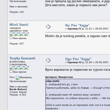
она је прешла од руских емиграната, и јед
Организација:
Шта мислите, какво је порекло ове речи?
Име и презиме:
Поруке: 142
Miloš Stanić
Re: Реч "Хајде"
сарадник
«
Одговор #1 у:
12.22 ч. 08.06.2007.
одомаћен члан
Mislim da je turskog porekla, a siguran sam 
Ван мреже
Поруке: 207
Ђорђе Божовић
Одг: Реч "Хајде"
језикословац
«
Одговор #2 у:
22.59 ч. 09.06.2007.
староседелац
Врло вероватно је пореклом из турско-тата
Ван мреже
Цитирано: Викиречник
Пол:
айда
(ajdá)
Организација:
1.
(colloquial)
let's go, c'mon
Име и презиме:
Хватит работать, айда по домам. — Enough of the w
Đorđe Božović
Струка:
lingvist
Поруке: 4.322
2.
(colloquial)
made off; dashed away; vanished
Мы поругались, он собрал вещички и айда. — We had a 
Айда
is used mostly as an imperative verb, but it is inv
interjection.