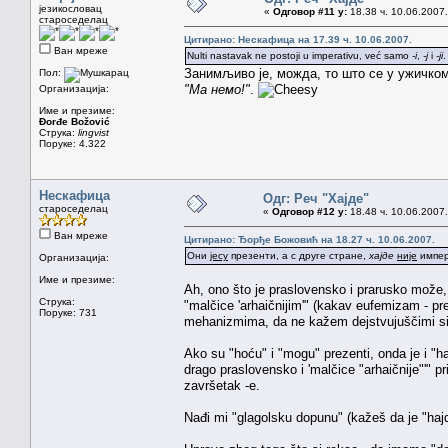
језикословац
«
Одговор #11 у:
18.38 ч. 10.06.2007.
староседелац
Цитирано: Нескафица на 17.39 ч. 10.06.2007.
Ван мреже
Nulti nastavak ne postoji u imperativu, već samo
-i
,
-j
i
-ji
.
Занимљиво је, можда, то што се у ужичко
Пол:
"Ма немо!"
.
Организација:
Име и презиме:
Đorđe Božović
Струка:
lingvist
Поруке: 4.322
Нескафица
Одг: Реч "Хајде"
староседелац
«
Одговор #12 у:
18.48 ч. 10.06.2007.
Ван мреже
Цитирано: Ђорђе Божовић на 18.27 ч. 10.06.2007.
Они
јесу
презенти, а с друге стране,
хајде
није
импер
Организација:
Име и презиме:
Ah, ono što je praslovensko i prarusko može,
Струка:
"malčice 'arhaičnijim'" (kakav eufemizam - pre
Поруке: 731
mehanizmima, da ne kažem dejstvujuščimi sila
Ako su "hoću" i "mogu" prezenti, onda je i "
drago praslovensko i 'malčice "arhaičnije"'" p
završetak -e.
Nađi mi "glagolsku dopunu" (kažeš da je "haj