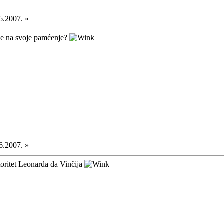
6.2007. »
 se na svoje pamćenje?
6.2007. »
toritet Leonarda da Vinčija