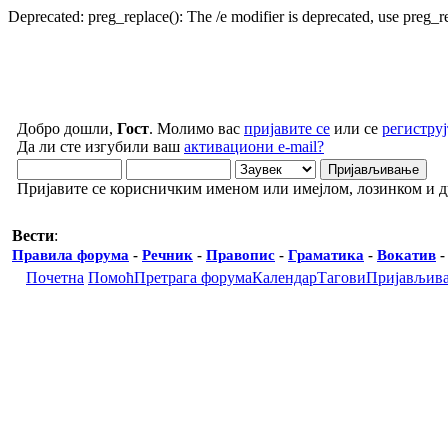
Deprecated: preg_replace(): The /e modifier is deprecated, use preg_
Добро дошли,
Гост
. Молимо вас
пријавите се
или се
региструј
Да ли сте изгубили ваш
активациони e-mail?
Пријавите се корисничким именом или имејлом, лозинком и 
Вести
:
Правила форума
-
Речник
-
Правопис
-
Граматика
-
Вокатив
Почетна
Помоћ
Претрага форума
Календар
Тагови
Пријављив