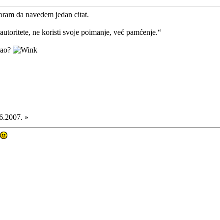
oram da navedem jedan citat.
autoritete, ne koristi svoje poimanje, već pamćenje.“
ekao?
6.2007. »