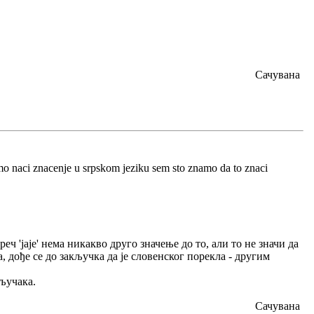
Сачувана
ozemo naci znacenje u srpskom jeziku sem sto znamo da to znaci
ч 'јаје' нема никакво друго значење до то, али то не значи да
 дође се до закључка да је словенског порекла - другим
кључака.
Сачувана