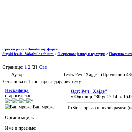
Српски језик - Вокабулар форум
Srpski jezik - Vokabular forum
>
О српском језику и култури
>
Порекло зна
Странице:
1
2
[
3
]
Све
Аутор
Тема: Реч "Хајде" (Прочитано 43
0 чланова и 1 гост прегледају ову тему.
Нескафица
Одг: Реч "Хајде"
староседелац
«
Одговор #30 у:
17.14 ч. 16.0
Ван мреже
To što si opisao u prvom pasusu (n
Организација:
Име и презиме: