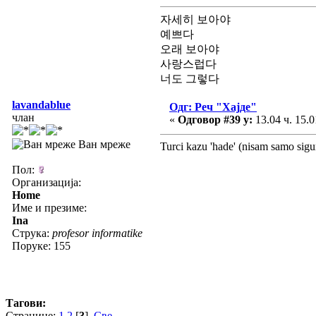
자세히 보아야
예쁘다
오래 보아야
사랑스럽다
너도 그렇다
lavandablue
Одг: Реч "Хајде"
члан
«
Одговор #39 у:
13.04 ч. 15.0
Ван мреже
Turci kazu 'hade' (nisam samo sigur
Пол:
Организација:
Home
Име и презиме:
Ina
Струка:
profesor informatike
Поруке: 155
Тагови:
Странице:
1
2
[
3
]
Све