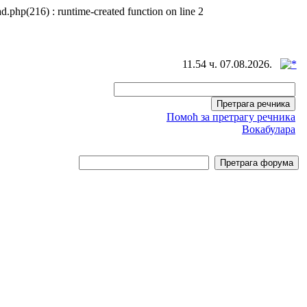
d.php(216) : runtime-created function on line 2
11.54 ч. 07.08.2026.
Помоћ за претрагу речника
Вокабулара