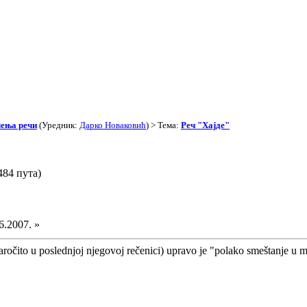
чења речи
(Уредник:
Дарко Новаковић
) > Тема:
Реч "Хајде"
484 пута)
6.2007. »
aročito u poslednjoj njegovoj rečenici) upravo je "polako smeštanje u