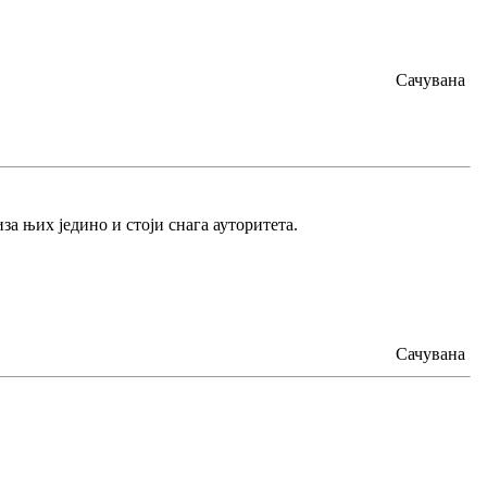
Сачувана
за њих једино и стоји снага ауторитета.
Сачувана