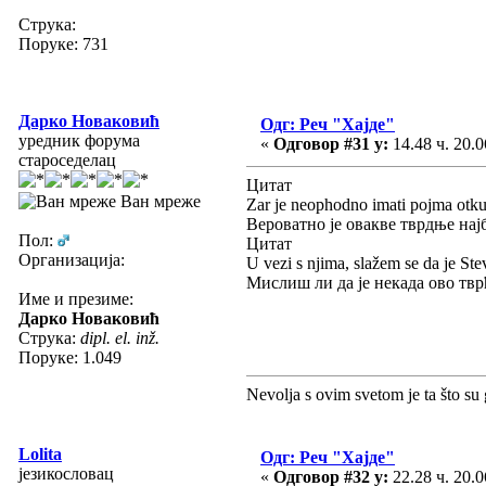
Струка:
Поруке: 731
Дарко Новаковић
Одг: Реч "Хајде"
уредник форума
«
Одговор #31 у:
14.48 ч. 20.0
староседелац
Цитат
Ван мреже
Zar je neophodno imati pojma otku
Вероватно је овакве тврдње нај
Пол:
Цитат
Организација:
U vezi s njima, slažem se da je Ste
Мислиш ли да је некада ово тв
Име и презиме:
Дарко Новаковић
Струка:
dipl. el. inž.
Поруке: 1.049
Nevolja s ovim svetom je ta što su 
Lolita
Одг: Реч "Хајде"
језикословац
«
Одговор #32 у:
22.28 ч. 20.0