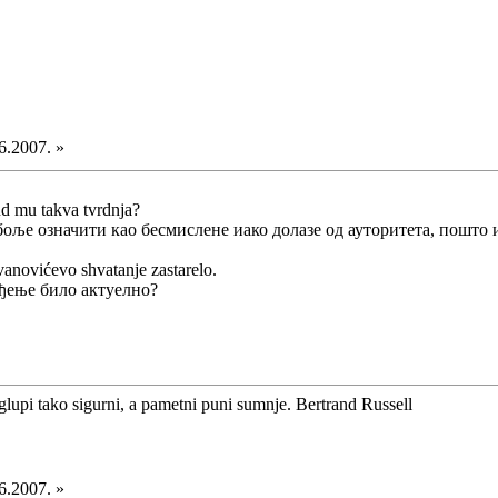
6.2007. »
d mu takva tvrdnja?
боље означити као бесмислене иако долазе од ауторитета, пошто и
vanovićevo shvatanje zastarelo.
рђење било актуелно?
glupi tako sigurni, a pametni puni sumnje. Bertrand Russell
6.2007. »