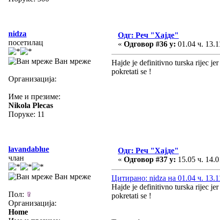
nidza
Одг: Реч "Хајде"
посетилац
«
Одговор #36 у:
01.04 ч. 13.1
Ван мреже
Hajde je definitivno turska rijec j
pokretati se !
Организација:
Име и презиме:
Nikola Plecas
Поруке: 11
lavandablue
Одг: Реч "Хајде"
члан
«
Одговор #37 у:
15.05 ч. 14.0
Ван мреже
Цитирано: nidza на 01.04 ч. 13.1
Hajde je definitivno turska rijec j
Пол:
pokretati se !
Организација:
Home