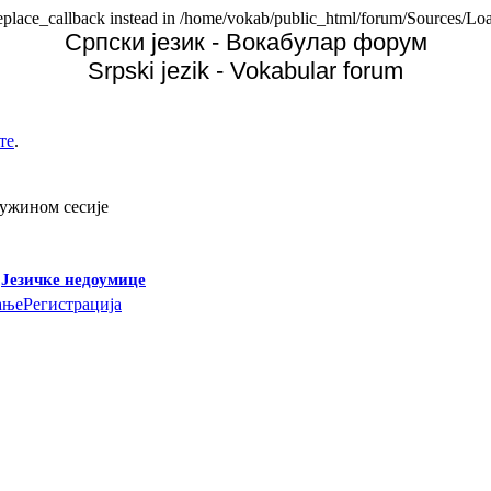
replace_callback instead in /home/vokab/public_html/forum/Sources/Loa
Српски језик - Вокабулар форум
Srpski jezik - Vokabular forum
те
.
дужином сесије
-
Језичке недоумице
ање
Регистрација