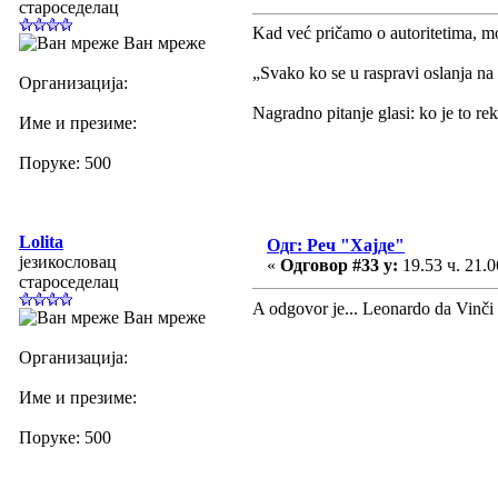
староседелац
Kad već pričamo o autoritetima, m
Ван мреже
„Svako ko se u raspravi oslanja na 
Организација:
Nagradno pitanje glasi: ko je to r
Име и презиме:
Поруке: 500
Lolita
Одг: Реч "Хајде"
језикословац
«
Одговор #33 у:
19.53 ч. 21.0
староседелац
A odgovor je... Leonardo da Vinči
Ван мреже
Организација:
Име и презиме:
Поруке: 500