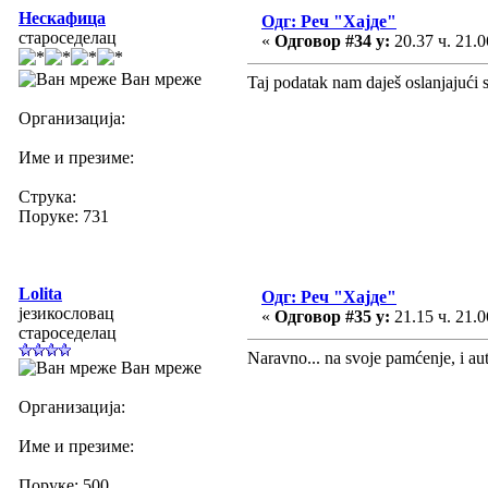
Нескафица
Одг: Реч "Хајде"
староседелац
«
Одговор #34 у:
20.37 ч. 21.0
Ван мреже
Taj podatak nam daješ oslanjajući
Организација:
Име и презиме:
Струка:
Поруке: 731
Lolita
Одг: Реч "Хајде"
језикословац
«
Одговор #35 у:
21.15 ч. 21.0
староседелац
Naravno... na svoje pamćenje, i au
Ван мреже
Организација:
Име и презиме:
Поруке: 500