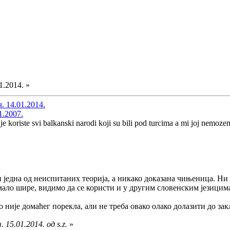
1.2014. »
. 14.01.2014.
1.2007.
er je koriste svi balkanski narodi koji su bili pod turcima a mi joj nem
једна од неиспитаних теорија, а никако доказана чињеница. Ни ре
мало шире, видимо да се користи и у другим словенским језицима,
но није домаћег порекла, али не треба овако олако долазити до за
 15.01.2014. од s.z.
»