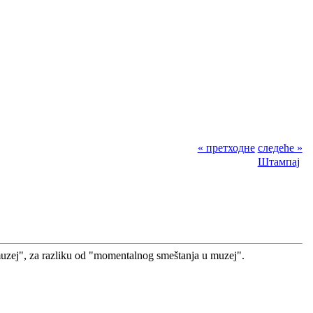
« претходне
следеће »
Штампај
 muzej", za razliku od "momentalnog smeštanja u muzej".