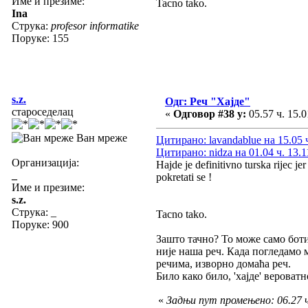
Име и презиме:
Tacno tako.
Ina
Струка:
profesor informatike
Поруке: 155
s.z.
Одг: Реч "Хајде"
староседелац
«
Одговор #38 у:
05.57 ч. 15.0
Ван мреже
Цитирано: lavandablue на 15.05 ч
Цитирано: nidza на 01.04 ч. 13.1
Организација:
Hajde je definitivno turska rijec j
_
pokretati se !
Име и презиме:
s.z.
Струка:
_
Tacno tako.
Поруке: 900
Зашто тачно? То може само боти 
није наша реч. Када погледамо 
речима, изворно домаћа реч.
Било како било, 'хајде' вероват
«
Задњи пут промењено: 06.27 ч.