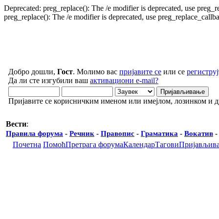
Deprecated: preg_replace(): The /e modifier is deprecated, use preg_
preg_replace(): The /e modifier is deprecated, use preg_replace_call
Добро дошли,
Гост
. Молимо вас
пријавите се
или се
региструј
Да ли сте изгубили ваш
активациони e-mail?
Пријавите се корисничким именом или имејлом, лозинком и 
Вести
:
Правила форума
-
Речник
-
Правопис
-
Граматика
-
Вокатив
Почетна
Помоћ
Претрага форума
Календар
Тагови
Пријављив