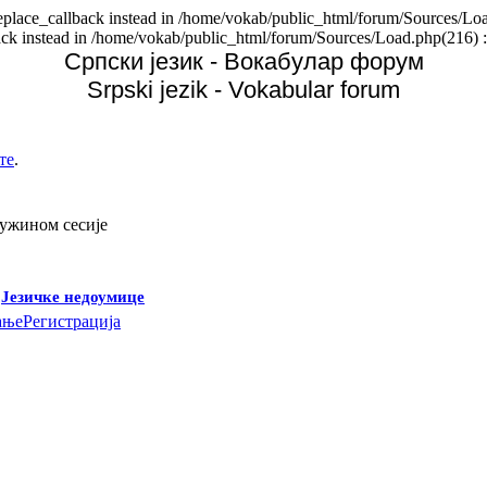
replace_callback instead in /home/vokab/public_html/forum/Sources/Loa
back instead in /home/vokab/public_html/forum/Sources/Load.php(216) :
Српски језик - Вокабулар форум
Srpski jezik - Vokabular forum
те
.
дужином сесије
-
Језичке недоумице
ање
Регистрација