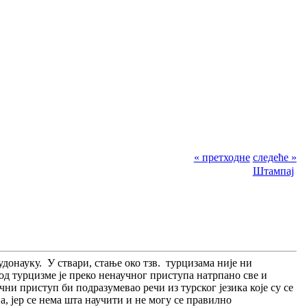
« претходне
следеће »
Штампај
удонауку. У ствари, стање око тзв. турцизама није ни
под турцизме је преко ненаучног приступа натрпано све и
чни приступ би подразумевао речи из турског језика које су се
, јер се нема шта научити и не могу се правилно