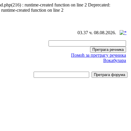
d.php(216) : runtime-created function on line 2 Deprecated:
 runtime-created function on line 2
03.37 ч. 08.08.2026.
Помоћ за претрагу речника
Вокабулара