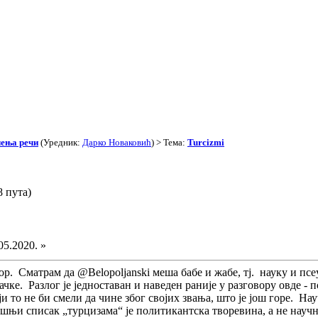
чења речи
(Уредник:
Дарко Новаковић
) > Тема:
Turcizmi
8 пута)
05.2020. »
ор. Сматрам да @Belopoljanski меша бабе и жабе, тј. науку и псе
чке. Разлог је једноставан и наведен раније у разговору овде - 
и то не би смели да чине због својих звања, што је још горе. Нау
шњи списак „турцизама“ је политикантска творевина, а не научна