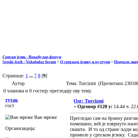
Српски језик - Вокабулар форум
Srpski jezik - Vokabular forum
>
О српском језику и култури
>
Порекло зна
Странице:
1
...
7
8
[
9
]
Аутор
Тема: Turcizmi (Прочитано 23018
0 чланова и 0 гостију прегледају ову тему.
тутак
Одг: Turcizmi
гост
«
Одговор #120 у:
14.44 ч. 22.
Ван мреже
Прегледао сам на брзину разгов
помешано, већ је изврнуто наопа
Организација:
свашта. И то од стране људи кој
примиле у српском језику. Сада