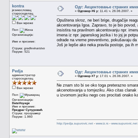
kontra
Одг: Акцентовање страних име
језикословац
«
Одговор #6 у:
11.41 ч. 26.06.2007. »
староседелац
Opuštena skroz, ne beri brige, drugačije reag
Ван мреже
akcentovanja Igoa. Zapravo, to je bio povod,
insistira na pravilnom akcentovanju npr. ime
Пол:
imena iz npr. japanskog jezika i to joj je po
Организација:
odrade na vreme preventivno, pokušavaju da p
Име и презиме:
Još je lepše ako neka pravila postoje, pa ih m
Струка:
građevinarstvo
Поруке: 521
Pedja
Одг: Акцентовање страних име
администратор
«
Одговор #7 у:
17.01 ч. 26.06.2007. »
староседелац
Ne znam sto bi se oko toga preterazno smarali
Ван мреже
akcenotovanja u tomjeziku. Ako citas clanak
u izvornom jeziku nego ces procitati onako ka
Пол:
Организација:
DataVoyage
Име и презиме:
Предраг Супуровић
Струка:
програмер
Поруке: 1.960
http://pedja.supurovic.net
-
www.iz.rs
-
www.supurovic.net