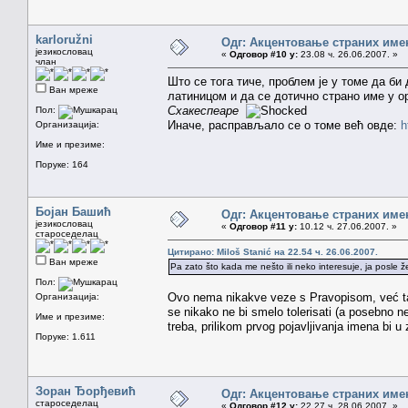
karloružni
Одг: Акцентовање страних име
језикословац
«
Одговор #10 у:
23.08 ч. 26.06.2007. »
члан
Што се тога тиче, проблем је у томе да би
Ван мреже
латиницом и да се дотично страно име у о
Схакеспеаре
Пол:
Иначе, расправљало се о томе већ овде:
h
Организација:
Име и презиме:
Поруке: 164
Бојан Башић
Одг: Акцентовање страних име
језикословац
«
Одговор #11 у:
10.12 ч. 27.06.2007. »
староседелац
Цитирано: Miloš Stanić на 22.54 ч. 26.06.2007.
Ван мреже
Pa zato što kada me nešto ili neko interesuje, ja posle 
Пол:
Ovo nema nikakve veze s Pravopisom, već taj 
Организација:
se nikako ne bi smelo tolerisati (a posebno n
Име и презиме:
treba, prilikom prvog pojavljivanja imena bi u z
Поруке: 1.611
Зоран Ђорђевић
Одг: Акцентовање страних име
староседелац
«
Одговор #12 у:
22.27 ч. 28.06.2007. »