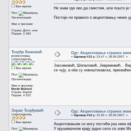
Ван мреже
Не знам где ово да сместим, али пошто је 
Пол:
Постоји ли правило о акцентовању неких
н
Организација:
Име и презиме:
Струка:
Дипл. инж.
Поруке: 2.364
Ђорђе Божовић
Одг: Акцентовање страних име
језикословац
«
Одговор #13 у:
23.47 ч. 28.06.2007. »
староседелац
Јоксимовић, Шопаловић, Јевремовић... Веру
Ван мреже
се чују, а оба су новоштокавска, прихваће
Пол:
Организација:
Име и презиме:
Đorđe Božović
Струка:
lingvist
Поруке: 4.322
Зоран Ђорђевић
Одг: Акцентовање страних име
староседелац
«
Одговор #14 у:
15.45 ч. 29.06.2007. »
Ван мреже
Акцентовањем се могу постићи још неки е
У крушевачком крају једно село се зове Ми
Пол: