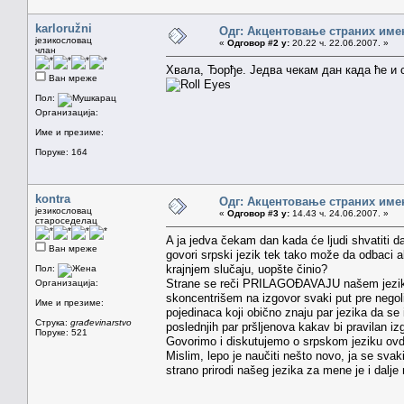
karloružni
Одг: Акцентовање страних име
језикословац
«
Одговор #2 у:
20.22 ч. 22.06.2007. »
члан
Хвала, Ђорђе. Једва чекам дан када ће и 
Ван мреже
Пол:
Организација:
Име и презиме:
Поруке: 164
kontra
Одг: Акцентовање страних име
језикословац
«
Одговор #3 у:
14.43 ч. 24.06.2007. »
староседелац
A ja jedva čekam dan kada će ljudi shvatiti d
Ван мреже
govori srpski jezik tek tako može da odbaci ak
krajnjem slučaju, uopšte činio?
Пол:
Strane se reči PRILAGOĐAVAJU našem jeziku,
Организација:
skoncentrišem na izgovor svaki put pre negol
Име и презиме:
pojedinaca koji obično znaju par jezika da se 
Струка:
građevinarstvo
poslednjih par pršljenova kakav bi pravilan izg
Поруке: 521
Govorimo i diskutujemo o srpskom jeziku ovde
Mislim, lepo je naučiti nešto novo, ja se sva
strano prirodi našeg jezika za mene je i dalje 