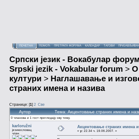
ПОЧЕТНА
ПОМОЋ
ПРЕТРАГА ФОРУМА
КАЛЕНДАР
ТАГОВИ
ПРИЈАВЉИВА
Српски језик - Вокабулар фору
Srpski jezik - Vokabular forum
>
О
култури
>
Наглашавање и изгов
страних имена и назива
Странице: [
1
]
2
Све
Аутор
Тема: Акцентовање страних имена и наз
0 чланова и 1 гост прегледају ову тему.
karloružni
Акцентовање страних имена и
језикословац
«
у:
22.34 ч. 19.06.2007. »
члан