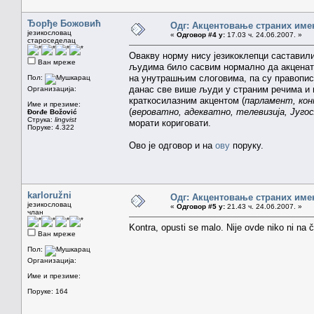
Ђорђе Божовић
Одг: Акцентовање страних име
језикословац
«
Одговор #4 у:
17.03 ч. 24.06.2007. »
староседелац
Овакву норму нису језикоклепци саставили и
Ван мреже
људима било сасвим нормално да акценат 
на унутрашњим слоговима, па су правописц
Пол:
данас све више људи у страним речима и и
Организација:
краткосилазним акцентом (
парламент, ко
Име и презиме:
(
вероватно, адекватно, телевизија, Југос
Đorđe Božović
Струка:
lingvist
морати кориговати.
Поруке: 4.322
Ово је одговор и на
ову
поруку.
karloružni
Одг: Акцентовање страних име
језикословац
«
Одговор #5 у:
21.43 ч. 24.06.2007. »
члан
Kontra, opusti se malo. Nije ovde niko ni na č
Ван мреже
Пол:
Организација:
Име и презиме:
Поруке: 164