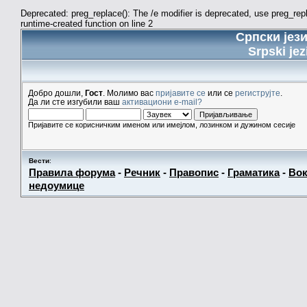
Deprecated: preg_replace(): The /e modifier is deprecated, use preg_re
runtime-created function on line 2
Српски јез
Srpski jez
Добро дошли,
Гост
. Молимо вас
пријавите се
или се
региструјте
.
Да ли сте изгубили ваш
активациони e-mail?
Пријавите се корисничким именом или имејлом, лозинком и дужином сесије
Вести
:
Правила форума
-
Речник
-
Правопис
-
Граматика
-
Вок
недоумице