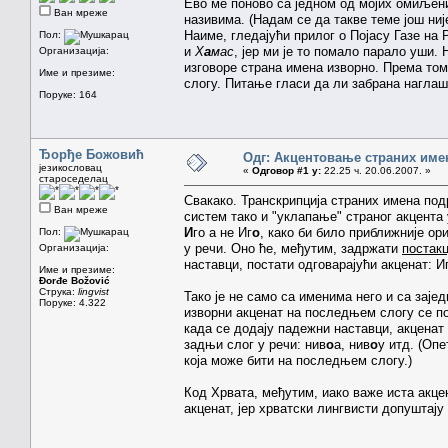
Ево ме поново са једном од мојих омиљен
Ван мреже
називима. (Надам се да такве теме још ни
Наиме, гледајући прилог о Појасу Газе на 
Пол:
и
Х
а
мас
, јер ми је то помало парало уши.
Организација:
изговоре страна имена изворно. Према то
Име и презиме:
слогу. Питање гласи да ли забрана наглаш
Поруке: 164
Ђорђе Божовић
Одг: Акцентовање страних име
језикословац
«
Одговор #1 у:
22.25 ч. 20.06.2007. »
староседелац
Свакако. Транскрипција страних имена под
Ван мреже
систем тако и "уклапање" страног акцента
И
го а не Иг
о
, како би било приближније ор
Пол:
у речи. Оно ће, међутим, задржати
постак
Организација:
наставци, постати одговарајући акценат: И
Име и презиме:
Đorđe Božović
Струка:
lingvist
Тако је не само са именима него и са заје
Поруке: 4.322
изворни акценат на последњем слогу се по
када се додају падежни наставци, акценат 
задњи слог у речи: нив
о
а, нив
о
у итд. (Опе
која може бити на последњем слогу.)
Код Хрвата, међутим, иако важе иста акцен
акценат, јер хрватски лингвисти допуштај