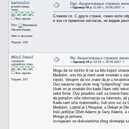
karloružni
Одг: Акцентовање страних име
језикословац
«
Одговор #8 у:
21.06 ч. 26.06.2007. »
члан
Слажем се. С друге стране, свако иоле обр
Ван мреже
и зна се правилан нагласак, не видим разл
Пол:
Организација:
Име и презиме:
Поруке: 164
Miloš Stanić
Re: Акцентовање страних имен
сарадник
«
Одговор #9 у:
22.54 ч. 26.06.2007. »
одомаћен члан
Mogu da se složim ili ne sa bilo kojom strano
Ван мреже
Međutim, ono što je meni uvek smetalo u srps
srpski. Verujem da svi znate da je u hrvatsk
Поруке: 207
Ovo naravno nije stvar mog "izdajničkog" ment
Uvek mi je smetalo što kada čitam neki tekst
neke firme. Ovo posebno važi za imena francu
da potražim više informacija na Internetu, al
Kada sam učio matematiku, čuli smo svi za Lop
Međutim, Lopital je L'Hospital, a Dekart je De
Irski političar Džeri Adams je Gery Adams, a
Mnogo je primera.
Izvinjavam se diskutantima zbog skretanja s