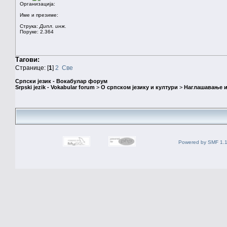
Организација:
Име и презиме:
Струка:
Дипл. инж.
Поруке: 2.364
Тагови:
Странице: [
1
]
2
Све
Српски језик - Вокабулар форум
Srpski jezik - Vokabular forum
>
О српском језику и култури
>
Наглашавање и
Powered by SMF 1.