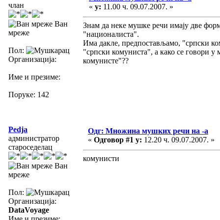
члан
«
у:
11.00 ч. 09.07.2007. »
Ван
Знам да неке мушке речи имају две фор
мреже
"националиста".
Има дакле, предпостављамо, "српски ко
Пол:
"српски комуниста", а како се говори у
Организација:
комунисте"??
Име и презиме:
Поруке: 142
Pedja
Одг: Множина мушких речи на -а
администратор
«
Одговор #1 у:
12.20 ч. 09.07.2007. »
староседелац
комунисти
Ван
мреже
Пол:
Организација:
DataVoyage
Име и презиме: