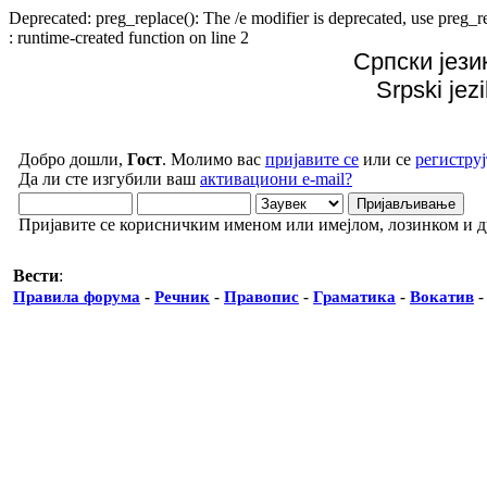
Deprecated: preg_replace(): The /e modifier is deprecated, use preg
: runtime-created function on line 2
Српски јези
Srpski jez
Добро дошли,
Гост
. Молимо вас
пријавите се
или се
региструј
Да ли сте изгубили ваш
активациони e-mail?
Пријавите се корисничким именом или имејлом, лозинком и 
Вести
:
Правила форума
-
Речник
-
Правопис
-
Граматика
-
Вокатив