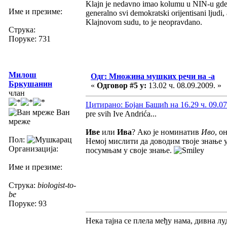
Klajn je nedavno imao kolumu u NIN-u gde b
Име и презиме:
generalno svi demokratski orijentisani lju
Klajnovom sudu, to je neopravdano.
Струка:
Поруке: 731
Милош
Одг: Множина мушких речи на -а
Бркушанин
«
Одговор #5 у:
13.02 ч. 08.09.2009. »
члан
Цитирано: Бојан Башић на 16.29 ч. 09.07
Ван
pre svih Ive Andrića...
мреже
Иве
или
Ива
? Ако је номинатив
Иво
, о
Пол:
Немој мислити да доводим твоје знање у
Организација:
посумњам у своје знање.
Име и презиме:
Струка:
biologist-to-
be
Поруке: 93
Нека тајна се плела међу нама, дивна луд