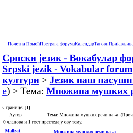
Почетна
Помоћ
Претрага форума
Календар
Тагови
Пријављив
Српски језик - Вокабулар ф
Srpski jezik - Vokabular forum
култури
>
Језик наш насушн
e
) > Тема:
Множина мушких р
Странице: [
1
]
Аутор
Тема: Множина мушких речи на -а (Проч
0 чланова и 1 гост прегледају ову тему.
Mallrat
Множина мушких речи на -а