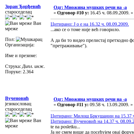
Зоран Ђорђевић
Одг: Множина мушких речи на -а
староседелац
«
Одговор #10 у:
16.45 ч. 08.09.2009. »
Ван
Цитирано: J o e на 16.32 ч. 08.09.2009.
мреже
...ако се о томе није већ говорило.
Пол:
А да би то видео прелистај претходно ф
Организација:
"претраживање").
Име и презиме:
Струка:
Дипл. инж.
Поруке: 2.364
Вученовић
Одг: Множина мушких речи на -а
језикословац
«
Одговор #11 у:
09.58 ч. 13.09.2009. »
староседелац
Цитирано: Милош Бркушанин на 15.37 ч.
Ван
Цитирано: Вученовић на 14.37 ч. 08.09.
мреже
te na posletku...
Ја не смем више да посећујем овај фору