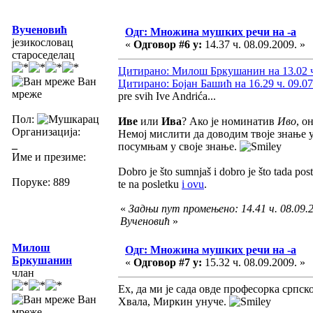
Вученовић
Одг: Множина мушких речи на -а
језикословац
«
Одговор #6 у:
14.37 ч. 08.09.2009. »
староседелац
Цитирано: Милош Бркушанин на 13.02 ч.
Ван
Цитирано: Бојан Башић на 16.29 ч. 09.07
мреже
pre svih Ive Andrića...
Пол:
Иве
или
Ива
? Ако је номинатив
Иво
, о
Организација:
Немој мислити да доводим твоје знање у
_
посумњам у своје знање.
Име и презиме:
Dobro je što sumnjaš i dobro je što tada post
Поруке: 889
te na posletku
i ovu
.
«
Задњи пут промењено: 14.41 ч. 08.09.2
Вученовић
»
Милош
Одг: Множина мушких речи на -а
Бркушанин
«
Одговор #7 у:
15.32 ч. 08.09.2009. »
члан
Ех, да ми је сада овде професорка српско
Ван
Хвала, Миркин унуче.
мреже