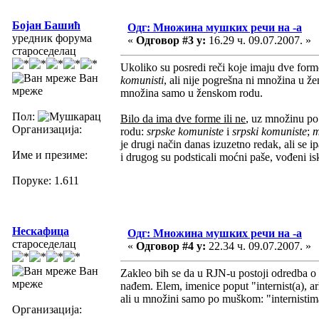
Бојан Башић
Одг: Множина мушких речи на -а
уредник форума
«
Одговор #3 у:
16.29 ч. 09.07.2007. »
староседелац
Ukoliko su posredi reči koje imaju dve form
Ван
komunisti
, ali nije pogrešna ni množina u 
мреже
množina samo u ženskom rodu.
Пол:
Bilo da ima dve forme ili ne
, uz množinu po
Организација:
rodu:
srpske komuniste
i
srpski komuniste
;
m
je drugi način danas izuzetno redak, ali se 
Име и презиме:
i drugog su podsticali moćni paše, vođeni i
Поруке: 1.611
Нескафица
Одг: Множина мушких речи на -а
староседелац
«
Одговор #4 у:
22.34 ч. 09.07.2007. »
Ван
Zakleo bih se da u RJN-u postoji odredba o 
мреже
nađem. Elem, imenice poput "internist(a), ar
ali u množini samo po muškom: "internistim
Организација: