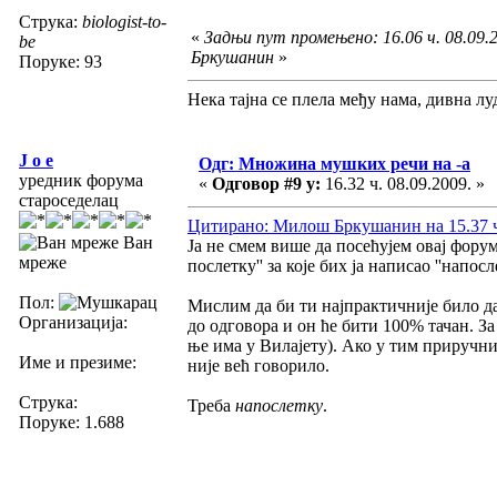
Струка:
biologist-to-
«
Задњи пут промењено: 16.06 ч. 08.09.
be
Бркушанин
»
Поруке: 93
Нека тајна се плела међу нама, дивна луд
J o e
Одг: Множина мушких речи на -а
уредник форума
«
Одговор #9 у:
16.32 ч. 08.09.2009. »
староседелац
Цитирано: Милош Бркушанин на 15.37 ч.
Ван
Ја не смем више да посећујем овај фору
мреже
послетку'' за које бих ја написао ''напосл
Пол:
Мислим да би ти најпрактичније било д
Организација:
до одговора и он ће бити 100% тачан. З
ње има у Вилајету). Ако у тим приручни
Име и презиме:
није већ говорило.
Струка:
Треба
напослетку
.
Поруке: 1.688