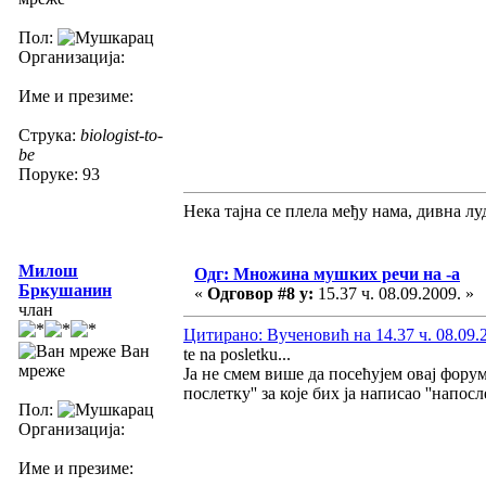
Пол:
Организација:
Име и презиме:
Струка:
biologist-to-
be
Поруке: 93
Нека тајна се плела међу нама, дивна луд
Милош
Одг: Множина мушких речи на -а
Бркушанин
«
Одговор #8 у:
15.37 ч. 08.09.2009. »
члан
Цитирано: Вученовић на 14.37 ч. 08.09.
Ван
te na posletku...
мреже
Ја не смем више да посећујем овај фору
послетку'' за које бих ја написао ''напосл
Пол:
Организација:
Име и презиме: