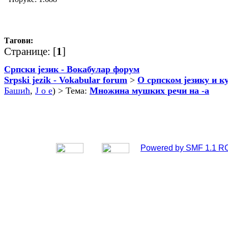
Тагови:
Странице: [
1
]
Српски језик - Вокабулар форум
Srpski jezik - Vokabular forum
>
О српском језику и к
Башић
,
J o e
) > Тема:
Множина мушких речи на -а
Powered by SMF 1.1 R