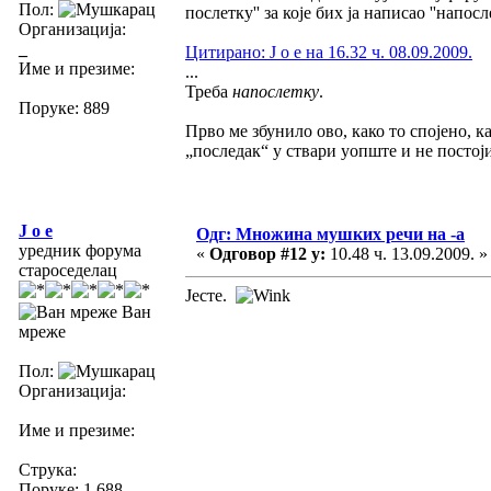
Пол:
послетку'' за које бих ја написао ''напосл
Организација:
_
Цитирано: J o e на 16.32 ч. 08.09.2009.
Име и презиме:
...
Треба
напослетку
.
Поруке: 889
Прво ме збунило ово, како то спојено, 
„последак“ у ствари уопште и не постоји,
J o e
Одг: Множина мушких речи на -а
уредник форума
«
Одговор #12 у:
10.48 ч. 13.09.2009. »
староседелац
Јесте.
Ван
мреже
Пол:
Организација:
Име и презиме:
Струка:
Поруке: 1.688