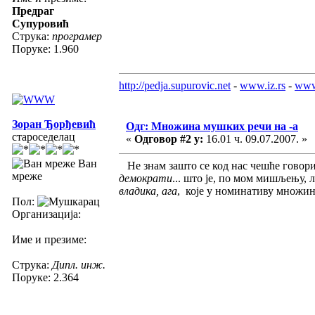
Предраг
Супуровић
Струка:
програмер
Поруке: 1.960
http://pedja.supurovic.net
-
www.iz.rs
-
www
Зоран Ђорђевић
Одг: Множина мушких речи на -а
староседелац
«
Одговор #2 у:
16.01 ч. 09.07.2007. »
Ван
Не знам зашто се код нас чешће говор
мреже
демократи
... што је, по мом мишљењу,
владика, ага
, које у номинативу множине
Пол:
Организација:
Име и презиме:
Струка:
Дипл. инж.
Поруке: 2.364