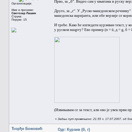
Прво, за „б“. Видео сам у књигама и руску вер
Организација:
Име и презиме:
Друго, за „г“. У „Руско-македонском речнику“ 
Светозар Лашин
македонска варијанта, или обе верзије се кор
Струка:
Поруке: 15
И треће. Како ће изгледати курзиван текст, у к
у руском нацрту? Ево пример (п = ū, д = g, б = δ, 
(Извињавам се за текст, али ово је увек први п
«
Задњи пут промењено: 21.55 ч. 17.07.2007. од Sv
Ђорђе Божовић
Одг: Курзив (б, г)