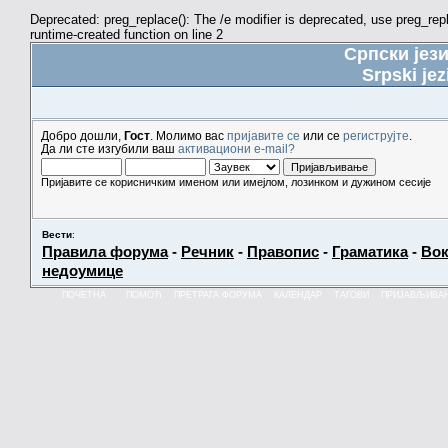
Deprecated: preg_replace(): The /e modifier is deprecated, use preg_re
runtime-created function on line 2
Српски јез
Srpski jez
Добро дошли,
Гост
. Молимо вас
пријавите се
или се
региструјте
.
Да ли сте изгубили ваш
активациони e-mail?
Пријавите се корисничким именом или имејлом, лозинком и дужином сесије
Вести
:
Правила форума
-
Речник
-
Правопис
-
Граматика
-
Вок
недоумице
ПОЧЕТНА
ПОМОЋ
ПРЕТРАГА ФОРУМА
КАЛЕНДАР
ТАГОВИ
ПРИЈАВЉИВА