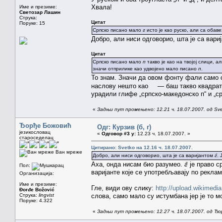
Хвала!
Име и презиме:
Светозар Лашин
Струка:
Цитат
Поруке: 15
Српско писано мало
г
исто је као руско, али са обав
Добро, али ниси одговорио, шта је са вар
Цитат
Српско писано мало
п
такво је као на твојој слици, 
значи отприлике као удвојено мало писано
п
.
То знам. Значи да овом фонту фали само ов
наслову нешто као
— баш такво квадратн
урадили глифе „српско-македонско п“ и „ср
«
Задњи пут промењено: 12.21 ч. 18.07.2007. од Sv
Ђорђе Божовић
Одг: Курзив (б, г)
језикословац
«
Одговор #3 у:
12.23 ч. 18.07.2007. »
староседелац
Цитирано: Svetko на 12.16 ч. 18.07.2007.
Ван мреже
Добро, али ниси одговорио, шта је са варијантом
ƨ̄
.
Аха, онда нисам био разумео.
ƨ̄
је право с
Пол:
варијанте које се употребљавају по рекла
Организација:
Име и презиме:
Гле, види ову слику:
http://upload.wikimedi
Đorđe Božović
Струка:
lingvist
слова, само мало су истумбана јер је то м
Поруке: 4.322
«
Задњи пут промењено: 12.27 ч. 18.07.2007. од Ђ