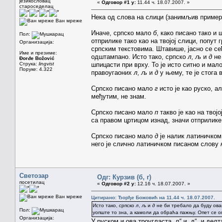
језикословац
«
Одговор #1 у:
11.44 ч. 18.07.2007. »
староседелац
Нека од слова на слици (занимљив пример,
Ван мреже
Иначе, српско мало
б
, како писано тако и 
Пол:
отприлике тако као на твојој слици, попут 
Организација:
српским текстовима. Штавише, јасно се се
Име и презиме:
одштампано. Исто тако, српско
л
,
љ
и
д
не 
Đorđe Božović
Струка:
lingvist
шпицасти при врху. То је исто ситно и мал
Поруке: 4.322
правоугаоних
л
,
љ
и
д
у њему, те је стога 
Српско писано мало
г
исто је као руско, а
међутим, не знам.
Српско писано мало
п
такво је као на твој
са правом цртицом изнад, значи отприлике
Српско писано мало
д
је налик латиничко
него је слично латиничком писаном слову
Светозар
Одг: Курзив (б, г)
посетилац
«
Одговор #2 у:
12.16 ч. 18.07.2007. »
Ван мреже
Цитирано: Ђорђе Божовић на 11.44 ч. 18.07.2007.
Исто тако, српско
л
,
љ
и
д
не би требало да буду овако
Пол:
уопште то зна, а камоли да обраћа пажњу. Опет се 
Организација:
У руском и ова троугласта „л“ и „д“, и делт