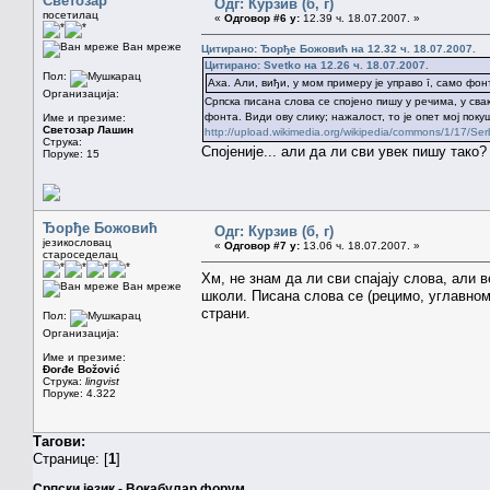
Светозар
Одг: Курзив (б, г)
посетилац
«
Одговор #6 у:
12.39 ч. 18.07.2007. »
Ван мреже
Цитирано: Ђорђе Божовић на 12.32 ч. 18.07.2007.
Цитирано: Svetko на 12.26 ч. 18.07.2007.
Пол:
Аха. Али, виђи, у мом примеру је управо ī, само фон
Организација:
Српска писана слова се спојено пишу у речима, у свак
фонта. Види ову слику; нажалост, то је опет мој пок
Име и презиме:
Светозар Лашин
http://upload.wikimedia.org/wikipedia/commons/1/17/Se
Струка:
Спојеније... али да ли сви увек пишу тако
Поруке: 15
Ђорђе Божовић
Одг: Курзив (б, г)
језикословац
«
Одговор #7 у:
13.06 ч. 18.07.2007. »
староседелац
Хм, не знам да ли сви спајају слова, али 
Ван мреже
школи. Писана слова се (рецимо, углавном) 
страни.
Пол:
Организација:
Име и презиме:
Đorđe Božović
Струка:
lingvist
Поруке: 4.322
Тагови:
Странице: [
1
]
Српски језик - Вокабулар форум