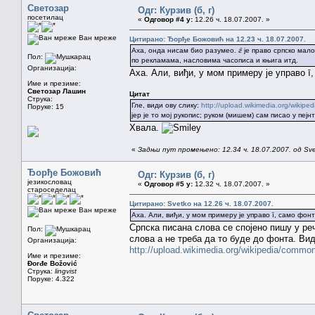
Светозар
Одг: Курзив (б, г)
посетилац
«
Одговор #4 у:
12.26 ч. 18.07.2007. »
Ван мреже
Цитирано: Ђорђе Божовић на 12.23 ч. 18.07.2007.
Аха, онда нисам био разумео.
ƨ̄
је право српско мал
Пол:
по рекламама, насловима часописа и књига итд.
Организација:
Аха. Али, виђи, у мом примеру је управо ī
Име и презиме:
Светозар Лашин
Цитат
Струка:
Гле, види ову слику:
http://upload.wikimedia.org/wikipe
Поруке: 15
јер је то мој рукопис; руком (мишем) сам писао у пејнт
Хвала.
«
Задњи пут промењено: 12.34 ч. 18.07.2007. од Sv
Ђорђе Божовић
Одг: Курзив (б, г)
језикословац
«
Одговор #5 у:
12.32 ч. 18.07.2007. »
староседелац
Цитирано: Svetko на 12.26 ч. 18.07.2007.
Ван мреже
Аха. Али, виђи, у мом примеру је управо ī, само фонт
Српска писана слова се спојено пишу у реч
Пол:
слова а не треба да то буде до фонта. Вид
Организација:
http://upload.wikimedia.org/wikipedia/comm
Име и презиме:
Đorđe Božović
Струка:
lingvist
Поруке: 4.322