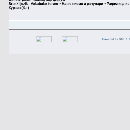
Srpski jezik - Vokabular forum
>
Наше писмо и рачунари
>
Ћирилица и 
Курзив (б, г)
Powered by SMF 1.