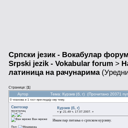
Српски језик - Вокабулар фору
Srpski jezik - Vokabular forum
>
Н
латиница на рачунарима
(Уредн
Странице: [
1
]
Аутор
Тема: Курзив (б, г) (Прочитано 20371 пу
0 чланова и 1 гост прегледају ову тему.
Светозар
Курзив (б, г)
посетилац
«
у:
21.49 ч. 17.07.2007. »
Ван мреже
Имам пар питања о српском курзиву.
Пол: