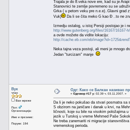
Trajala je do 8.veka nove ere, kad su je Arapi
Stanovnici te zemlje povremeno su se udruživ
Grka ( u petom veku pre n.e.e)..Glavni grad 
Vuk)
Da li se čita meko G kao Đ ..to ne zn
Izmedju ostalog, u istoj Persiji postojao je i 
http://www.gutenberg.org/files/16167/16167-h
a ovde možete da vidite lokaciju:
http://cache.eb.com/eb/image?id=1725&rend
Neka tajna veza postoji, ali meni je mnogo dr
Jedan "turcizam" manje
Вук
Одг: Како се Балкан називао п
члан
«
Одговор #17 у:
02.39 ч. 03.11.2007. »
Ван мреже
Da li je neko pokušao da stvari posmatra sa su
S obzirom na janičare i danak u krvi, na Me
Пол:
Организација:
ličnosti, koje su bile na visokim položajima u 
jezik u Turskoj u vreme Mehmed Paše Sokolovi
Име и презиме:
Ne treba zanemariti ni migracije stanovništ
Поруке: 194
vremenskog perioda.