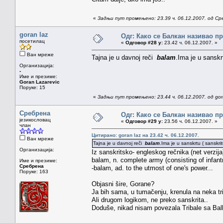
«
Задњи пут промењено: 23.39 ч. 06.12.2007. од С
goran laz
Одг: Како се Балкан називао п
посетилац
«
Одговор #28 у:
23.42 ч. 06.12.2007. »
Ван мреже
Tajna je u davnoj reči
balam
.Ima je u sanskr
Организација:
-
Име и презиме:
Goran Lazarevic
Поруке: 15
«
Задњи пут промењено: 23.44 ч. 06.12.2007. од gor
Сребрена
Одг: Како се Балкан називао п
језикословац
«
Одговор #29 у:
23.56 ч. 06.12.2007. »
члан
Цитирано: goran laz на 23.42 ч. 06.12.2007.
Ван мреже
Tajna je u davnoj reči
balam
.Ima je u sanskrtu ( sanskri
Организација:
Iz sanskritsko- engleskog rečnika (net verzija
balam, n. complete army (consisting of infantr
Име и презиме:
Сребрена
-balam, ad. to the utmost of one's power...
Поруке: 163
Objasni šire, Gorane?
Ja bih sama, u tumačenju, krenula na neka tri 
Ali drugom logikom, ne preko sanskrita..
Doduše, nikad nisam povezala Tribale sa Bal