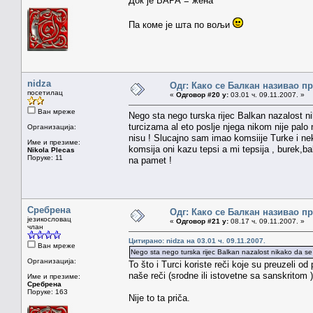
Док је ВАРА = жена
Па коме је шта по вољи
nidza
Одг: Како се Балкан називао п
посетилац
«
Одговор #20 у:
03.01 ч. 09.11.2007. »
Ван мреже
Nego sta nego turska rijec Balkan nazalost n
turcizama al eto poslje njega nikom nije palo 
Организација:
nisu ! Slucajno sam imao komsiije Turke i nek
Име и презиме:
komsija oni kazu tepsi a mi tepsija , burek,
Nikola Plecas
Поруке: 11
na pamet !
Сребрена
Одг: Како се Балкан називао п
језикословац
«
Одговор #21 у:
08.17 ч. 09.11.2007. »
члан
Цитирано: nidza на 03.01 ч. 09.11.2007.
Ван мреже
Nego sta nego turska rijec Balkan nazalost nikako da se
Организација:
To što i Turci koriste reči koje su preuzeli o
naše reči (srodne ili istovetne sa sanskritom )
Име и презиме:
Сребрена
Поруке: 163
Nije to ta priča.