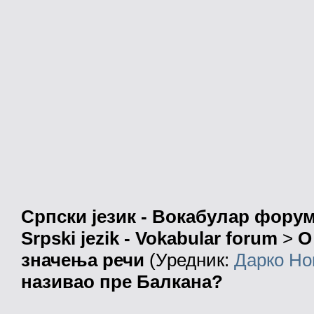
Српски језик - Вокабулар фору
Srpski jezik - Vokabular forum
>
О
значења речи
(Уредник:
Дарко Но
називао пре Балкана?