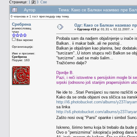
Странице:
1
[
2
]
3
Све
Аутор
Тема: Како се Балкан називао пре Ба
0 чланова и 1 гост прегледају ову тему.
Сребрена
Одг: Како се Балкан називао п
језикословац
«
Одговор #15 у:
01.31 ч. 02.11.2007. »
члан
Probala sam da nadjem objašnjenje u inače 
Ван мреже
Balkan.. ii makar balk..ali ne postoji..
Организација:
Balkan je objašnjen kao planina, bez dodataka 
"turcizam"..U istom stupcu reči Balkon se obj
Име и презиме:
Сребрена
"turcizme"..sad se malo šalim...
Поруке: 163
Tražićemo dalje?
Djordje B.
Pazi, i reči istovetne s persijskim mogle bi s
srpski (odnosno još starijim prapersijskim ut
Ne ide to ..Stari Persijanci su rasno različiti 
Kako da se onda objasni ova sličica sa iranski
http://i6.photobucket.com/albums/y237/aryam
sa linka
http://s6.photobucket.com/albums/y237/arya
Zašto nosi ovaj "Parsi" opanke i simbol Sunca
Iskreno, širimo temu koja bi trebalo da bude 
Ovo o "persizmima" iskopiraću jednog dana 