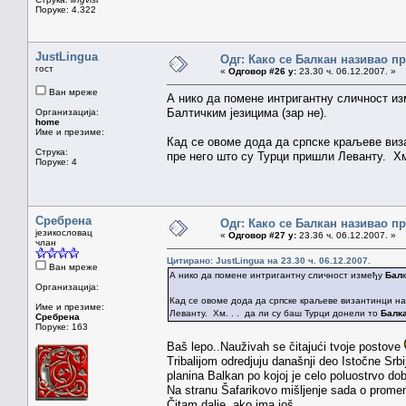
Поруке: 4.322
JustLingua
Одг: Како се Балкан називао п
гост
«
Одговор #26 у:
23.30 ч. 06.12.2007. »
Ван мреже
А нико да помене интригантну сличност и
Балтичким језицима (зар не).
Организација:
home
Име и презиме:
Кад се овоме дода да српске краљеве виз
Струка:
пре него што су Турци пришли Леванту. Хм
Поруке: 4
Сребрена
Одг: Како се Балкан називао п
језикословац
«
Одговор #27 у:
23.36 ч. 06.12.2007. »
члан
Цитирано: JustLingua на 23.30 ч. 06.12.2007.
Ван мреже
А нико да помене интригантну сличност између
Бал
Организација:
Кад се овоме дода да српске краљеве византинци н
Име и презиме:
Леванту. Хм. . . да ли су баш Турци донели то
Балк
Сребрена
Поруке: 163
Baš lepo..Nauživah se čitajući tvoje postove
Tribalijom odredjuju današnji deo Istočne Srbije
planina Balkan po kojoj je celo poluostrvo dob
Na stranu Šafarikovo mišljenje sada o promeni 
Čitam dalje, ako ima još..