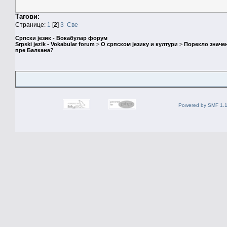
Тагови:
Странице:
1
[
2
]
3
Све
Српски језик - Вокабулар форум
Srpski jezik - Vokabular forum
>
О српском језику и култури
>
Порекло значе
пре Балкана?
Powered by SMF 1.