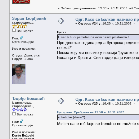
«
Задњи пут промењено: 13.00 ч. 10.11.2007. од Ср
Зоран Ђорђевић
Одг: Како се Балкан називао п
староседелац
«
Одговор #24 у:
16.20 ч. 10.11.2007. »
Ван мреже
Цитат
E sad ti budi pametan na ovim nasim prostorima !
Пол:
Организација:
Пре десетак година једна бугарска редите
песма?''.
Име и презиме:
Песма коју ми певамо у верзији ''русе косе 
Струка:
Дипл. инж.
Босанци и Хрвати. Сви тврде да је изворн
Поруке: 2.364
Ђорђе Божовић
Одг: Како се Балкан називао п
језикословац
«
Одговор #25 у:
16.48 ч. 10.11.2007. »
староседелац
Цитирано: Сребрена на 12.56 ч. 10.11.2007.
Ван мреже
vokabular (slovar?)
Пол:
Mislim da je reč koje se trenutno ne možete s
Организација:
Име и презиме:
Đorđe Božović
Струка:
lingvist