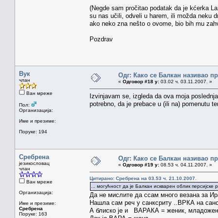
(Negde sam pročitao podatak da je kćerka Laza
su nas učili, odveli u harem, ili možda neku
ako neko zna nešto o ovome, bio bih mu zahv
Pozdrav
Вук
Одг: Како се Балкан називао п
члан
«
Одговор #18 у:
03.02 ч. 03.11.2007. »
Ван мреже
Izvinjavam se, izgleda da ova moja poslednja 
potrebno, da je prebace u (ili na) pomenutu t
Пол:
Организација:
Име и презиме:
Поруке: 194
Сребрена
Одг: Како се Балкан називао п
језикословац
«
Одговор #19 у:
08.53 ч. 04.11.2007. »
члан
Цитирано: Сребрена на 03.53 ч. 21.10.2007.
Ван мреже
... могућност да је Балкан искварен облик персијске 
Организација:
Да не мислите да ссам много везана за Ира
Нашла сам реч у санксриту ..ВРКА на сан
Име и презиме:
Сребрена
А блиско је и ВАРАКА = женик, младоже
Поруке: 163