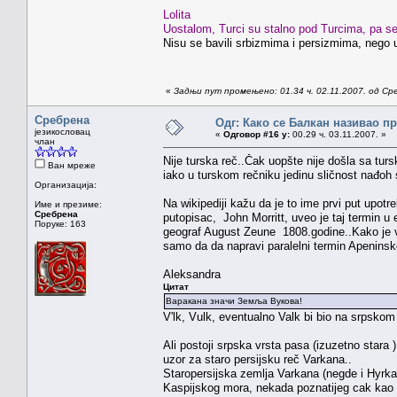
Lolita
Uostalom, Turci su stalno pod Turcima, pa se
Nisu se bavili srbizmima i persizmima, nego u
«
Задњи пут промењено: 01.34 ч. 02.11.2007. од Ср
Сребрена
Одг: Како се Балкан називао п
језикословац
«
Одговор #16 у:
00.29 ч. 03.11.2007. »
члан
Nije turska reč..Čak uopšte nije došla sa turs
Ван мреже
iako u turskom rečniku jedinu sličnost nađoh
Организација:
Na wikipediji kažu da je to ime prvi put upot
Име и презиме:
Сребрена
putopisac, John Morritt, uveo je taj termin 
Поруке: 163
geograf August Zeune 1808.godine..Kako je vr
samo da da napravi paralelni termin Apeninsk
Aleksandra
Цитат
Варакана значи Земља Вукова!
V'lk, Vulk, eventualno Valk bi bio na srpskom
Ali postoji srpska vrsta pasa (izuzetno stara 
uzor za staro persijsku reč Varkana..
Staropersijska zemlja Varkana (negde i Hyrka
Kaspijskog mora, nekada poznatijeg cak kao