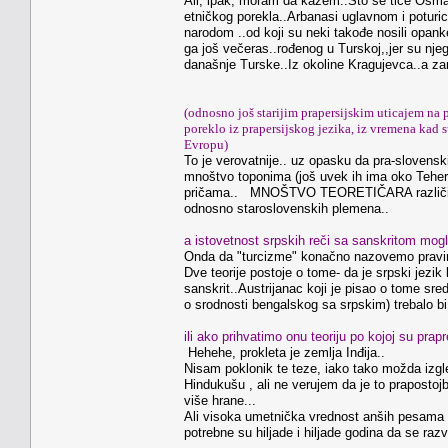
Ali, ipak, moram da kažem..Što se tiče Osman
etničkog porekla..Arbanasi uglavnom i poturice
narodom ..od koji su neki takođe nosili opank
ga još večeras..rođenog u Turskoj,,jer su nje
današnje Turske..Iz okoline Kragujevca..a zamis
(odnosno još starijim prapersijskim uticajem na p
poreklo iz prapersijskog jezika, iz vremena kad 
Evropu)
To je verovatnije.. uz opasku da pra-slovenski
mnoštvo toponima (još uvek ih ima oko Tehera
pričama.. MNOŠTVO TEORETIČARA različitih st
odnosno staroslovenskih plemena..
a istovetnost srpskih reči sa sanskritom mog
Onda da "turcizme" konačno nazovemo pravim
Dve teorije postoje o tome- da je srpski jezik 
sanskrit..Austrijanac koji je pisao o tome sre
o srodnosti bengalskog sa srpskim) trebalo b
ili ako prihvatimo onu teoriju po kojoj su prap
Hehehe, prokleta je zemlja Inđija..
Nisam poklonik te teze, iako tako možda izgle
Hindukušu , ali ne verujem da je to prapostojbi
više hrane...
Ali visoka umetnička vrednost anših pesama i
potrebne su hiljade i hiljade godina da se raz