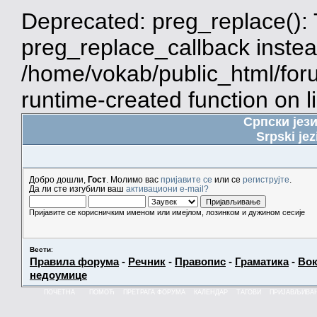
Deprecated: preg_replace(): 
preg_replace_callback instea
/home/vokab/public_html/for
runtime-created function on l
Српски јез
Srpski jez
Добро дошли,
Гост
. Молимо вас
пријавите се
или се
региструјте
.
Да ли сте изгубили ваш
активациони e-mail?
Пријавите се корисничким именом или имејлом, лозинком и дужином сесије
Вести
:
Правила форума
-
Речник
-
Правопис
-
Граматика
-
Вок
недоумице
ПОЧЕТНА
ПОМОЋ
ПРЕТРАГА ФОРУМА
КАЛЕНДАР
ТАГОВИ
ПРИЈАВЉИВА