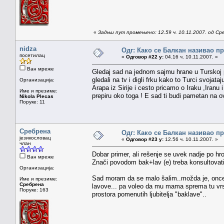
«
Задњи пут промењено: 12.59 ч. 10.11.2007. од Ср
nidza
Одг: Како се Балкан називао п
посетилац
«
Одговор #22 у:
04.16 ч. 10.11.2007. »
Ван мреже
Gledaj sad na jednom sajmu hrane u Turskoj p
gledali na tv i digli frku kako to Turci svojata
Организација:
Arapa iz Sirije i cesto pricamo o Iraku ,Iranu i
Име и презиме:
prepiru oko toga ! E sad ti budi pametan na 
Nikola Plecas
Поруке: 11
Сребрена
Одг: Како се Балкан називао п
језикословац
«
Одговор #23 у:
12.56 ч. 10.11.2007. »
члан
Dobar primer, ali rešenje se uvek nadje po hron
Ван мреже
Znači povodom bak+lav (e) treba konsultovati 
Организација:
Sad moram da se malo šalim..možda je, once u
Име и презиме:
Сребрена
lavove... pa voleo da mu mama sprema tu vrst
Поруке: 163
prostora pomenutih ljubitelja "baklave"..