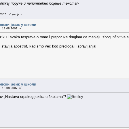
држај поруке и непотребно бојење текста>
007. од pedja
»
рпски језик у школи
. 18.08.2007. »
eziku i svaka rasprava o tome i preporuke drugima da menjaju zbog infinitiva sv
e stavlja apostrof, kad smo već kod predloga i ispravljanja!
рпски језик у школи
. 18.08.2007. »
ov „Nastava srpskog jezika u školama“?