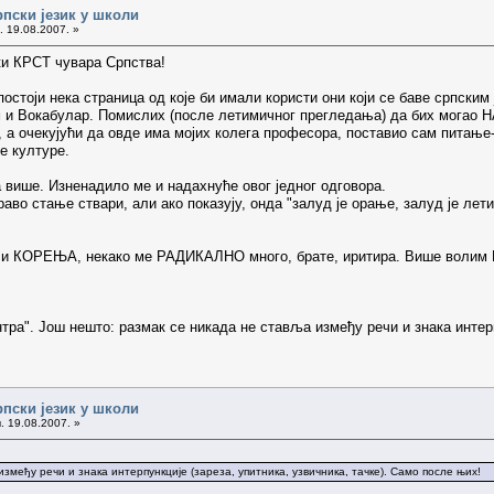
рпски језик у школи
. 19.08.2007. »
ки КРСТ чувара Српства!
постоји нека страница од које би имали користи они који се баве српским
и Вокабулар. Помислих (после летимичног прегледања) да бих могао Н
 а очекујући да овде има мојих колега професора, поставио сам питање-
е културе.
 више. Изненадило ме и надахнуће овог једног одговора.
аво стање ствари, али ако показују, онда "залуд је орање, залуд је лети
е и КОРЕЊА, некако ме РАДИКАЛНО много, брате, иритира. Више волим
нтра". Још нешто: размак се никада не ставља између речи и знака интерп
рпски језик у школи
. 19.08.2007. »
змеђу речи и знака интерпункције (зареза, упитника, узвичника, тачке). Само после њих!