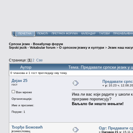
ПОЧЕТНА
ПОМОЋ
ПРЕТРАГА ФОРУМА
КАЛЕНДАР
ТАГОВИ
ПРИЈАВЉИВА
Српски језик - Вокабулар форум
Srpski jezik - Vokabular forum
>
О српском језику и култури
>
Језик наш нас
Странице: [
1
]
2
Све
Аутор
Тема: Предавати српски језик у
0 чланова и 1 гост прегледају ову тему.
Дејан 25
Предавати српс
гост
«
у:
10.23 ч. 12.08.20
Ван мреже
Има ли вас који радите у школи
програме порописују?
Организација:
Ваљало би нешто мењати!
Име и презиме:
Поруке: 1
Ђорђе Божовић
Одг: Предавати с
језикословац
«
Одговор #1 у:
15.11 ч