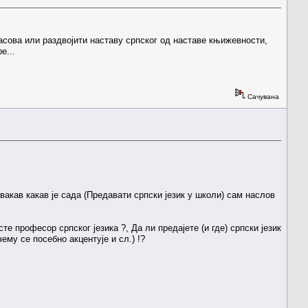
асова или раздвојити наставу српског од наставе књижевности,
е...
Сачувана
акав какав је сада (Предавати српски језик у школи) сам наслов
 професор српског језика ?, Да ли предајете (и где) српски језик
му се посебно акцентује и сл.) !?