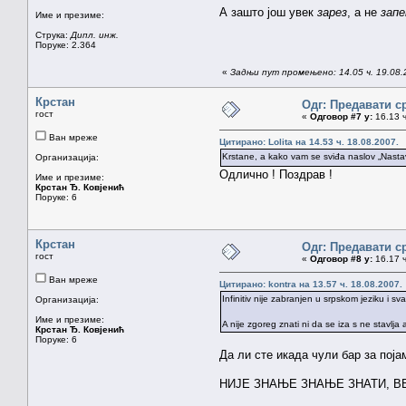
А зашто још увек
зарез
, а не
зап
Име и презиме:
Струка:
Дипл. инж.
Поруке: 2.364
«
Задњи пут промењено: 14.05 ч. 19.08
Крстан
Одг: Предавати с
гост
«
Одговор #7 у:
16.13 ч
Ван мреже
Цитирано: Lolita на 14.53 ч. 18.08.2007.
Krstane, a kako vam se sviđa naslov „Nasta
Организација:
Одлично ! Поздрав !
Име и презиме:
Крстан Ђ. Ковјенић
Поруке: 6
Крстан
Одг: Предавати с
гост
«
Одговор #8 у:
16.17 ч
Ван мреже
Цитирано: kontra на 13.57 ч. 18.08.2007.
Infinitiv nije zabranjen u srpskom jeziku i s
Организација:
Име и презиме:
A nije zgoreg znati ni da se iza s ne stavlja
Крстан Ђ. Ковјенић
Поруке: 6
Да ли сте икада чули бар за пој
НИЈЕ ЗНАЊЕ ЗНАЊЕ ЗНАТИ, В