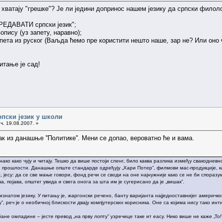
 хватају "грешке"? Је ли једини допринос нашем језику да српски филол
ПРЕДАВАТИ српски језик";
вопису (уз запету, наравно);
 запета из руског (Ваљда ћемо пре користити нешто наше, зар не? Или оно
тање је сад!
рпски језик у школи
ч. 19.08.2007. »
к из данашње ''Политике''. Мени се допао, вероватно ће и вама.
нако како чују и читају. Тешко да више постоји сленг, било каква разлика између свакоднев
ци прошлости. Данашње опште стандарде одређују „Хари Потер”, филмови мас-продукције, к
, јесу: да се све мање говори, фонд речи се своди на оне најнужније како се не би спораз
, појава, општег увида и свега онога за шта им је сугерисано да је „вишак”.
изнатом језику. У питању је, жаргонски речено, банту варијанта најједноставнијег америчког
у”, реч је о необичној блискости двају компјутерских корисника. Оне са којима нису тако инт
не омладине – јесте превод „на прву лопту” узречице таке ит еасy. Нико више не каже „То!