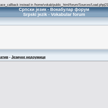
place_callback instead in /home/vokab/public_html/forum/Sources/Load.php(216
Српски језик - Вокабулар форум
Srpski jezik - Vokabular forum
атив
-
Језичке недоумице