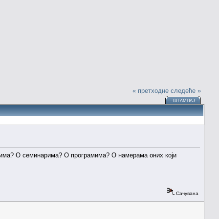
« претходне
следеће »
ШТАМПАЈ
ицима? О семинарима? О програмима? О намерама оних који
Сачувана