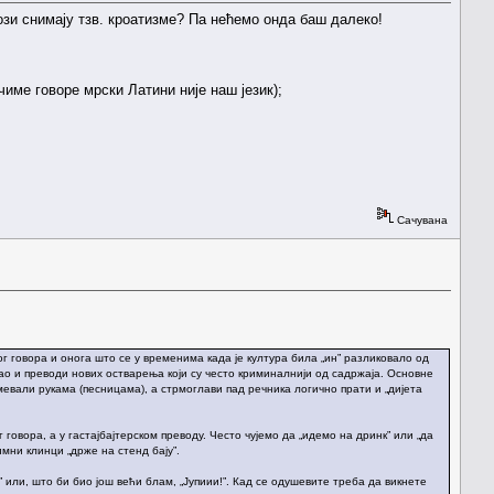
ози снимају тзв. кроатизме? Па нећемо онда баш далеко!
 чиме говоре мрски Латини није наш језик);
Сачувана
ног говора и онога што се у временима када је култура била „ин” разликовало од
ао и преводи нових остварења који су често криминалнији од садржаја. Основне
умевали рукама (песницама), а стрмоглави пад речника логично прати и „дијета
 говора, а у гастајбајтерском преводу. Често чујемо да „идемо на дринк” или „да
имни клинци „држе на стенд бају”.
” или, што би био још већи блам, „Јупиии!”. Кад се одушевите треба да викнете