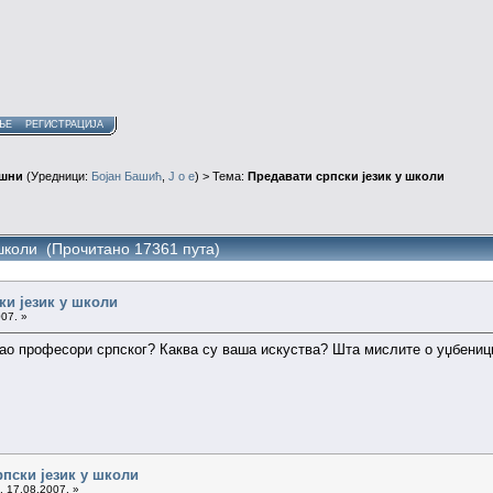
ЊЕ
РЕГИСТРАЦИЈА
ушни
(Уредници:
Бојан Башић
,
J o e
) > Тема:
Предавати српски језик у школи
 школи (Прочитано 17361 пута)
ки језик у школи
07. »
 као професори српског? Каква су ваша искуства? Шта мислите о уџбен
рпски језик у школи
. 17.08.2007. »