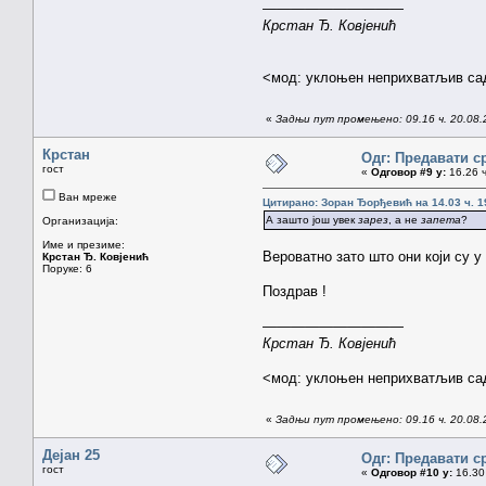
——————————
Крстан Ђ. Ковјенић
<мод: уклоњен неприхватљив сад
«
Задњи пут промењено: 09.16 ч. 20.08.2
Крстан
Одг: Предавати с
гост
«
Одговор #9 у:
16.26 ч
Ван мреже
Цитирано: Зоран Ђорђевић на 14.03 ч. 1
А зашто још увек
зарез
, а не
запета
?
Организација:
Име и презиме:
Вероватно зато што они који су у
Крстан Ђ. Ковјенић
Поруке: 6
Поздрав !
——————————
Крстан Ђ. Ковјенић
<мод: уклоњен неприхватљив сад
«
Задњи пут промењено: 09.16 ч. 20.08.2
Дејан 25
Одг: Предавати с
гост
«
Одговор #10 у:
16.30 