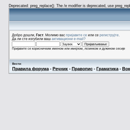
Deprecated: preg_replace(): The /e modifier is deprecated, use preg_re
Добро дошли,
Гост
. Молимо вас
пријавите се
или се
региструјте
.
Да ли сте изгубили ваш
активациони e-mail?
Пријавите се корисничким именом или имејлом, лозинком и дужином сесије
Вести
:
Правила форума
-
Речник
-
Правопис
-
Граматика
-
Вок