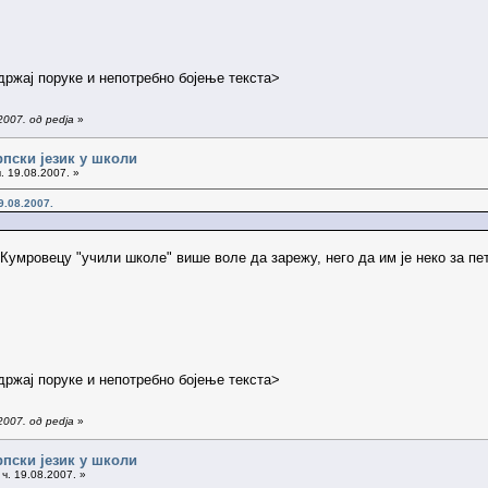
ржај поруке и непотребно бојење текста>
007. од pedja
»
рпски језик у школи
. 19.08.2007. »
9.08.2007.
 Кумровецу "учили школе" више воле да зарежу, него да им је неко за пе
ржај поруке и непотребно бојење текста>
007. од pedja
»
рпски језик у школи
ч. 19.08.2007. »