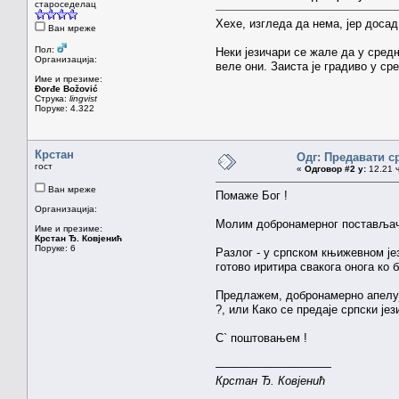
староседелац
Хехе, изгледа да нема, јер досад
Ван мреже
Пол:
Неки језичари се жале да у сред
Организација:
веле они. Заиста је градиво у с
Име и презиме:
Đorđe Božović
Струка:
lingvist
Поруке: 4.322
Крстан
Одг: Предавати с
гост
«
Одговор #2 у:
12.21 ч
Ван мреже
Помаже Бог !
Организација:
Молим добронамерног постављача
Име и презиме:
Крстан Ђ. Ковјенић
Поруке: 6
Разлог - у српском књижевном је
готово иритира свакога онога ко
Предлажем, добронамерно апелује
?, или Како се предаје српски је
С` поштовањем !
——————————
Крстан Ђ. Ковјенић