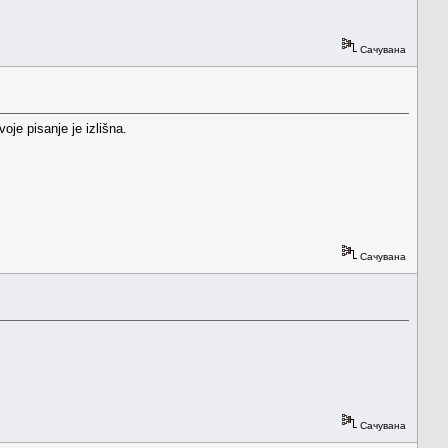
Сачувана
oje pisanje je izlišna.
Сачувана
Сачувана