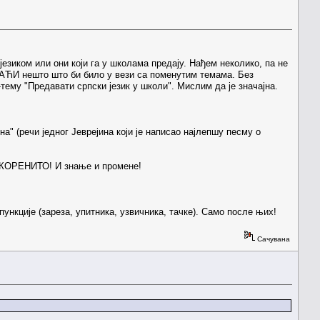
 језиком или они који га у школама предају. Нађем неколико, па не
АЋИ нешто што би било у вези са поменутим темама. Без
тему "Предавати српски језик у школи". Мислим да је значајна.
на" (речи једног Јеврејина који је написао најлепшу песму о
 КОРЕНИТО! И знање и промене!
ункције (зареза, упитника, узвичника, тачке). Само после њих!
Сачувана