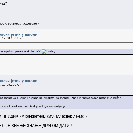
ета
?
.2007. од Зоран Ђорђевић
»
рпски језик у школи
. 19.08.2007. »
va srpskog jezika u školama“?
рпски језик у школи
. 19.08.2007. »
vaka rasprava o tome i preporuke drugima da menjaju zbog infinitiva svoje pisanje je izlišna.
 apostrof, kad smo već kod predloga i ispravljanja!
ам ПРИДИХ - у конкретном случају аспер ленис ?
ЕЋ ЈЕ ЗНАЊЕ ЗНАЊЕ ДРУГОМ ДАТИ !