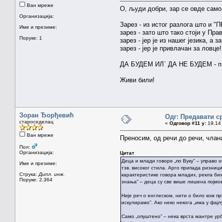
Ван мреже
О, људи добри, зар се овде само
Организација:
Зарез - из истог разлога што и "
Име и презиме:
зарез - зато што тако стоји у Пра
Поруке: 1
зарез - јер је из нашег језика, а
зарез - јер је привлачан за ловце!
ДА БУДЕМ ИЛ` ДА НЕ БУДЕМ - пи
Живи били!
Зоран Ђорђевић
Одг: Предавати с
староседелац
«
Одговор #11 у:
19.14 
Ван мреже
Преносим, од речи до речи, члана
Пол:
Организација:
Цитат
Деца и млади говоре „по Вуку” – управо о
Име и презиме:
тзв. високог стила. Арго припада ризни
Струка:
Дипл. инж.
карактеристике говора младих, рекла бих
Поруке: 2.364
знања” – деца су све више лишена појмова
Није реч о енглеском, нити о било ком пр
искулирамо”. Ако неко некога „има у фајл
Само „опуштено” – нека врста мантре урба