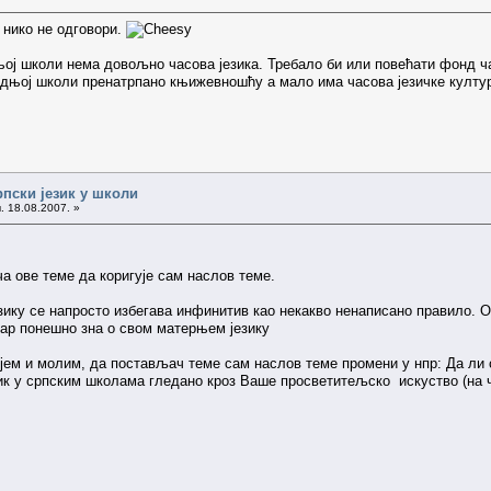
 нико не одговори.
њој школи нема довољно часова језика. Требало би или повећати фонд ч
редњој школи пренатрпано књижевношћу а мало има часова језичке култур
рпски језик у школи
. 18.08.2007. »
 ове теме да коригује сам наслов теме.
зику се напросто избегава инфинитив као некакво ненаписано правило. Ов
 бар понешно зна о свом матерњем језику
м и молим, да постављач теме сам наслов теме промени у нпр: Да ли сте
зик у српским школама гледано кроз Ваше просветитељско искуство (на че