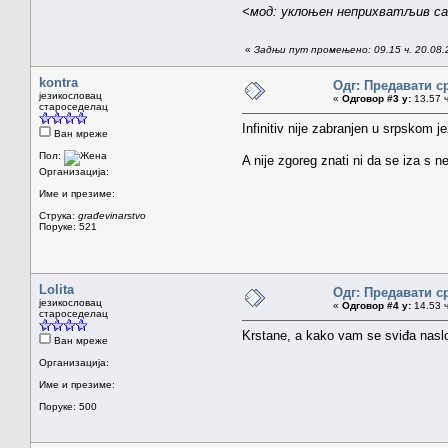
<мод: уклоњен неприхватљив са
«
Задњи пут промењено: 09.15 ч. 20.08.2
kontra
Одг: Предавати с
језикословац
«
Одговор #3 у:
13.57 ч
староседелац
Infinitiv nije zabranjen u srpskom j
Ван мреже
Пол:
A nije zgoreg znati ni da se iza s n
Организација:
Име и презиме:
Струка:
građevinarstvo
Поруке: 521
Lolita
Одг: Предавати с
језикословац
«
Одговор #4 у:
14.53 ч
староседелац
Krstane, a kako vam se sviđa nasl
Ван мреже
Организација:
Име и презиме:
Поруке: 500