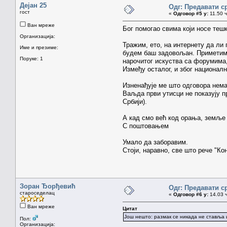
Дејан 25
Одг: Предавати с
гост
«
Одговор #5 у:
11.50 ч
Ван мреже
Бог помогао свима који носе теш
Организација:
Тражим, ето, на интернету да ли 
Име и презиме:
будем баш задовољан. Приметим 
Поруке: 1
нарочитог искуства са форумима,
Између осталог, и због националн
Изненађује ме што одговора нема
Ваљда први утисци не показују пр
Србији).
А кад смо већ код орања, земљ
С поштовањем
Умало да заборавим.
Стоји, наравно, све што рече "Ко
Зоран Ђорђевић
Одг: Предавати с
староседелац
«
Одговор #6 у:
14.03 ч
Ван мреже
Цитат
Још нешто: размак се никада не ставља и
Пол:
Организација: