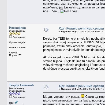
српскохрватског књижевног и народног јези
поређење, јер Енглези код њих и то рачуна
бла... бла...
Нескафица
Одг: Колико речи има српски 
староседелац
«
Одговор #9 у:
21.07 ч. 15.08.2007. »
Ван мреже
Đorđe, bar TEBI to ne bi smelo biti neshvatlji
skoriju diskusiju): engleski je JEDINSTVEN jez
Организација:
pokrajina, zatim čitav američki, australijski,
Име и презиме:
pozajmljenice iz svih bivših britanskih kolonija
Струка:
Поруке: 731
Ako bi se pak pravio ZDRUŽENI srpskohrvatsk
stotina hiljada. Engleski ima tu osobinu da 
viševekovnog mešanja engleskog i francuskog)
do sličnog procesa duplikacije leksičkog fond
Ђорђе Божовић
Одг: Колико речи има српски 
језикословац
«
Одговор #10 у:
22.18 ч. 15.08.2007. »
староседелац
Ма да, управо то и рекох.
Свака од мног
Ван мреже
шкотском енглеском,
for instance
, постоји
Пол:
непознате. Све то, верујем, улази у тај бр