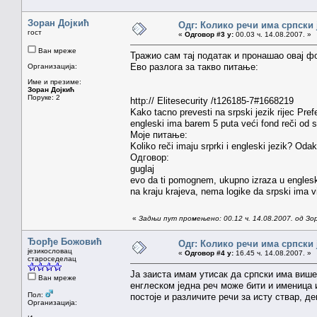
Зоран Дојкић
Одг: Колико речи има српски 
гост
«
Одговор #3 у:
00.03 ч. 14.08.2007. »
Ван мреже
Тражио сам тај податак и пронашао овај ф
Ево разлога за такво питање:
Организација:
Име и презиме:
Зоран Дојкић
Поруке: 2
http:// Elitesecurity /t126185-7#1668219
Kako tacno prevesti na srpski jezik rijec Pre
engleski ima barem 5 puta veći fond reči od 
Моје питање:
Koliko reči imaju srprki i engleski jezik? Oda
Одговор:
guglaj
evo da ti pomognem, ukupno izraza u englesk
na kraju krajeva, nema logike da srpski ima v
«
Задњи пут промењено: 00.12 ч. 14.08.2007. од Зо
Ђорђе Божовић
Одг: Колико речи има српски 
језикословац
«
Одговор #4 у:
16.45 ч. 14.08.2007. »
староседелац
Ја заиста имам утисак да српски има више
Ван мреже
енглеском једна реч може бити и именица 
Пол:
постоје и различите речи за исту ствар, д
Организација: