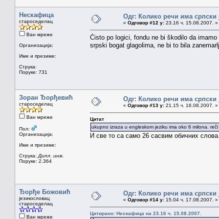
Нескафица
Одг: Колико речи има српски 
староседелац
«
Одговор #12 у:
23.16 ч. 15.08.2007. »
Ван мреже
Čisto po logici, fondu ne bi škodilo da imamo
srpski bogat glagolima, ne bi to bila zanemarlj
Организација:
Име и презиме:
Струка:
Поруке: 731
Зоран Ђорђевић
Одг: Колико речи има српски 
староседелац
«
Одговор #13 у:
21.15 ч. 16.08.2007. »
Ван мреже
Цитат
ukupno izraza u engleskom jeziku ima oko 6 milona. reč
Пол:
Организација:
И све то са само 26 сасвим обичних слова
Име и презиме:
Струка:
Дипл. инж.
Поруке: 2.364
Ђорђе Божовић
Одг: Колико речи има српски 
језикословац
«
Одговор #14 у:
15.04 ч. 17.08.2007. »
староседелац
Цитирано: Нескафица на 23.16 ч. 15.08.2007.
Ван мреже