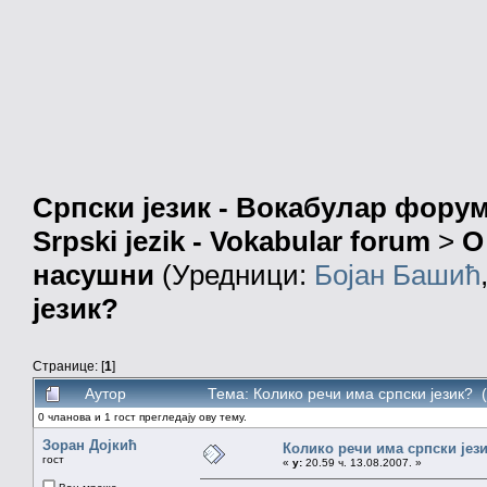
Српски језик - Вокабулар фору
Srpski jezik - Vokabular forum
>
О
насушни
(Уредници:
Бојан Башић
језик?
Странице: [
1
]
Аутор
Тема: Колико речи има српски језик? 
0 чланова и 1 гост прегледају ову тему.
Зоран Дојкић
Колико речи има српски јез
гост
«
у:
20.59 ч. 13.08.2007. »