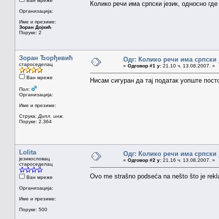
Ван мреже
Колико речи има српски језик, односно где
Организација:
Име и презиме:
Зоран Дојкић
Поруке: 2
Зоран Ђорђевић
Одг: Колико речи има српски 
староседелац
«
Одговор #1 у:
21.10 ч. 13.08.2007. »
Ван мреже
Нисам сигуран да тај податак уопште посто
Пол:
Организација:
Име и презиме:
Струка:
Дипл. инж.
Поруке: 2.364
Lolita
Одг: Колико речи има српски 
језикословац
«
Одговор #2 у:
21.16 ч. 13.08.2007. »
староседелац
Ovo me strašno podseća na nešto što je rekla
Ван мреже
Организација:
Име и презиме:
Поруке: 500