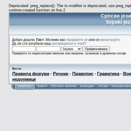
Deprecated: preg_replace(): The /e modifier is deprecated, use preg_re
runtime-created function on line 2
Српски јез
Srpski jez
Добро дошли,
Гост
. Молимо вас
пријавите се
или се
региструјте
.
Да ли сте изгубили ваш
активациони e-mail?
Пријавите се корисничким именом или имејлом, лозинком и дужином сесије
Вести
:
Правила форума
-
Речник
-
Правопис
-
Граматика
-
Вок
недоумице
ПОЧЕТНА
ПОМОЋ
ПРЕТРАГА ФОРУМА
КАЛЕНДАР
ТАГОВИ
ПРИЈАВЉИВА