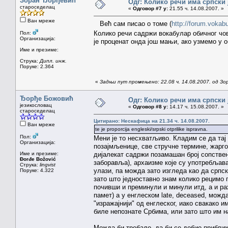
Зоран Ђорђевић
Одг: Колико речи има српски 
староседелац
«
Одговор #7 у:
21.55 ч. 14.08.2007. »
Ван мреже
Већ сам писао о томе (
http://forum.voka
Колико речи садржи вокабулар обичног чов
Пол:
Организација:
је проценат онда још мањи, ако узмемо у 
Име и презиме:
Струка:
Дипл. инж.
Поруке: 2.364
«
Задњи пут промењено: 22.08 ч. 14.08.2007. од З
Ђорђе Божовић
Одг: Колико речи има српски 
језикословац
«
Одговор #8 у:
14.17 ч. 15.08.2007. »
староседелац
Цитирано: Нескафица на 21.34 ч. 14.08.2007.
Ван мреже
te je proporcija engleski/srpski otprilike ispravna.
Пол:
Мени је то несхватљиво. Кладим се да тај 
Организација:
позајмљенице, све стручне термине, жарго
Име и презиме:
дијалекат садржи позамашан број сопствено
Đorđe Božović
заборавља), архаизме које су употребљава
Струка:
lingvist
улази, па можда зато изгледа као да српс
Поруке: 4.322
зато што једноставно знам колико рецимо п
почивши и преминули и минули итд, а и рах
памет) а у енглеском late, deceased, можда
"изражајнији" од енглеског, иако свакако и
биле непознате Србима, или зато што им наз
Можда би требало, да би се добио приближа