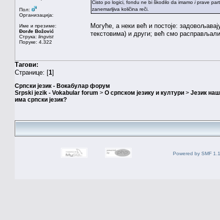
Čisto po logici, fondu ne bi škodilo da imamo
i
prave part
zanemarljiva količina reči.
Пол:
Организација:
Могуће, а неки већ и постоје: задовољавај
Име и презиме:
Đorđe Božović
текстовима) и други; већ смо расправљали
Струка:
lingvist
Поруке: 4.322
Тагови:
Странице: [
1
]
Српски језик - Вокабулар форум
Srpski jezik - Vokabular forum
>
О српском језику и култури
>
Језик на
има српски језик?
Powered by SMF 1.