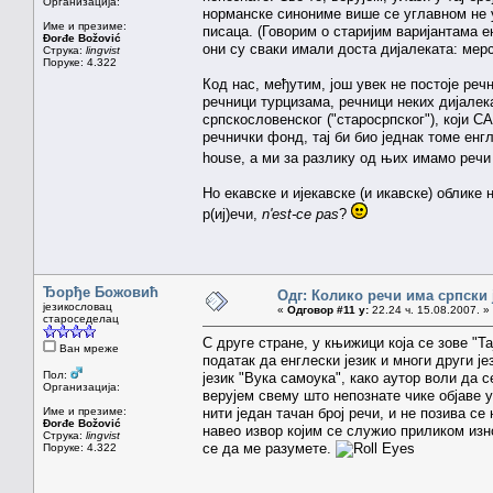
Организација:
норманске синониме више се углавном не у
Име и презиме:
писаца. (Говорим о старијим варијантама енг
Đorđe Božović
они су сваки имали доста дијалеката: мерс
Струка:
lingvist
Поруке: 4.322
Код нас, међутим, још увек не постоје реч
речници турцизама, речници неких дијалек
српскословенског ("старосрпског"), који СА
речнички фонд, тај би био једнак томе енгл
house, а ми за разлику од њих имамо речи 
Но екавске и ијекавске (и икавске) облике
р(иј)ечи,
n'est-ce pas
?
Ђорђе Божовић
Одг: Колико речи има српски 
језикословац
«
Одговор #11 у:
22.24 ч. 15.08.2007. »
староседелац
С друге стране, у књижици која се зове "
Ван мреже
податак да енглески језик и многи други је
Пол:
језик "Вука самоука", како аутор воли да с
Организација:
верујем свему што непознате чике објаве
Име и презиме:
нити један тачан број речи, и не позива се
Đorđe Božović
навео извор којим се служио приликом изн
Струка:
lingvist
се да ме разумете.
Поруке: 4.322