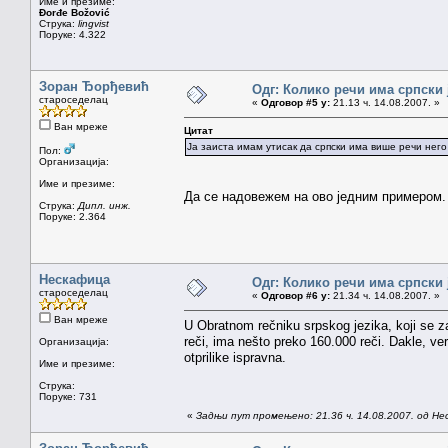
Име и презиме:
Đorđe Božović
Струка:
lingvist
Поруке: 4.322
Зоран Ђорђевић
Одг: Колико речи има српски 
староседелац
«
Одговор #5 у:
21.13 ч. 14.08.2007. »
Ван мреже
Цитат
Ја заиста имам утисак да српски има више речи него
Пол:
Организација:
Име и презиме:
Да се надовежем на ово једним примером. 
Струка:
Дипл. инж.
Поруке: 2.364
Нескафица
Одг: Колико речи има српски 
староседелац
«
Одговор #6 у:
21.34 ч. 14.08.2007. »
Ван мреже
U Obratnom rečniku srpskog jezika, koji se 
reči, ima nešto preko 160.000 reči. Dakle, v
Организација:
otprilike ispravna.
Име и презиме:
Струка:
Поруке: 731
«
Задњи пут промењено: 21.36 ч. 14.08.2007. од Н