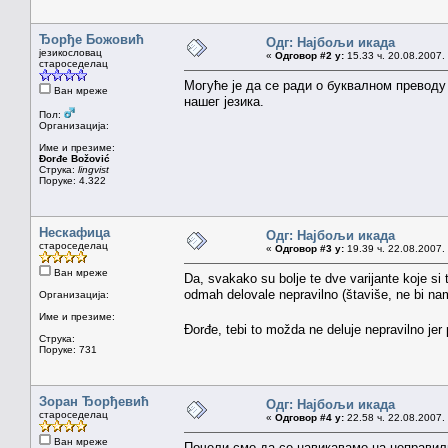
Ђорђе Божовић
Одг: Најбољи икада
језикословац
«
Одговор #2 у:
15.33 ч. 20.08.2007.
староседелац
Могуће је да се ради о буквалном преводу 
Ван мреже
нашег језика.
Пол:
Организација:
Име и презиме:
Đorđe Božović
Струка:
lingvist
Поруке: 4.322
Нескафица
Одг: Најбољи икада
староседелац
«
Одговор #3 у:
19.39 ч. 22.08.2007.
Ван мреже
Da, svakako su bolje te dve varijante koje si t
odmah delovale nepravilno (štaviše, ne bi nam
Организација:
Име и презиме:
Đorđe, tebi to možda ne deluje nepravilno jer 
Струка:
Поруке: 731
Зоран Ђорђевић
Одг: Најбољи икада
староседелац
«
Одговор #4 у:
22.58 ч. 22.08.2007.
Ван мреже
Почели смо да се навикавамо на неправилн