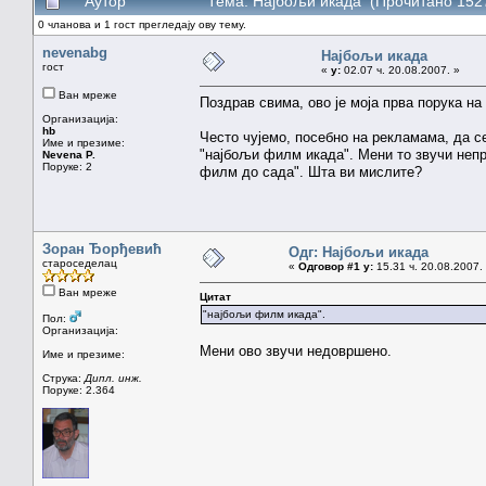
Аутор
Тема: Најбољи икада (Прочитано 1527
0 чланова и 1 гост прегледају ову тему.
nevenabg
Најбољи икада
гост
«
у:
02.07 ч. 20.08.2007. »
Ван мреже
Поздрав свима, ово је моја прва порука н
Организација:
hb
Често чујемо, посебно на рекламама, да се
Име и презиме:
"најбољи филм икада". Мени то звучи непр
Nevena P.
Поруке: 2
филм до сада". Шта ви мислите?
Зоран Ђорђевић
Одг: Најбољи икада
староседелац
«
Одговор #1 у:
15.31 ч. 20.08.2007.
Ван мреже
Цитат
"најбољи филм икада".
Пол:
Организација:
Мени ово звучи недовршено.
Име и презиме:
Струка:
Дипл. инж.
Поруке: 2.364