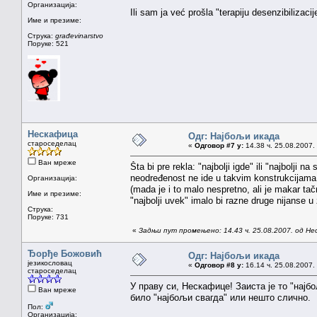
Организација:
Ili sam ja već prošla "terapiju desenzibilizaci
Име и презиме:
Струка:
građevinarstvo
Поруке: 521
Нескафица
Одг: Најбољи икада
староседелац
«
Одговор #7 у:
14.38 ч. 25.08.2007.
Ван мреже
Šta bi pre rekla: "najbolji igde" ili "najbolji 
neodređenost ne ide u takvim konstrukcijama.
Организација:
(mada je i to malo nespretno, ali je makar 
Име и презиме:
"najbolji uvek" imalo bi razne druge nijanse u 
Струка:
Поруке: 731
«
Задњи пут промењено: 14.43 ч. 25.08.2007. од Н
Ђорђе Божовић
Одг: Најбољи икада
језикословац
«
Одговор #8 у:
16.14 ч. 25.08.2007.
староседелац
У праву си, Нескафице! Заиста је то "нај
Ван мреже
било "најбољи свагда" или нешто слично.
Пол:
Организација: