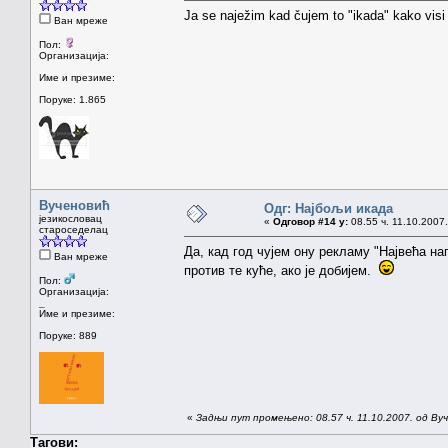
Ja se naježim kad čujem to "ikada" kako visi 
Ван мреже
Пол:
Организација:
Име и презиме:
Поруке: 1.865
Вученовић
Одг: Најбољи икада
језикословац
«
Одговор #14 у:
08.55 ч. 11.10.2007.
староседелац
Да, кад год чујем ону рекламу "Највећа на
Ван мреже
против те куће, ако је добијем.
Пол:
Организација:
_
Име и презиме:
Поруке: 889
«
Задњи пут промењено: 08.57 ч. 11.10.2007. од Ву
Тагови: