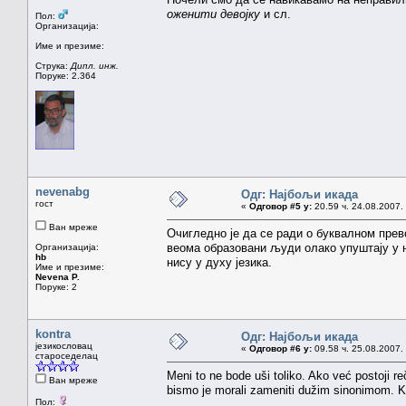
оженити девојку
и сл.
Пол:
Организација:
Име и презиме:
Струка:
Дипл. инж.
Поруке: 2.364
nevenabg
Одг: Најбољи икада
гост
«
Одговор #5 у:
20.59 ч. 24.08.2007.
Ван мреже
Очигледно је да се ради о буквалном прево
веома образовани људи олако упуштају у н
Организација:
hb
нису у духу језика.
Име и презиме:
Nevena P.
Поруке: 2
kontra
Одг: Најбољи икада
језикословац
«
Одговор #6 у:
09.58 ч. 25.08.2007.
староседелац
Meni to ne bode uši toliko. Ako već postoji r
Ван мреже
bismo je morali zameniti dužim sinonimom. Ko
Пол: