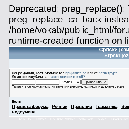
Deprecated: preg_replace(): 
preg_replace_callback instea
/home/vokab/public_html/for
runtime-created function on l
Српски јез
Srpski jez
Добро дошли,
Гост
. Молимо вас
пријавите се
или се
региструјте
.
Да ли сте изгубили ваш
активациони e-mail?
Пријавите се корисничким именом или имејлом, лозинком и дужином сесије
Вести
:
Правила форума
-
Речник
-
Правопис
-
Граматика
-
Вок
недоумице
ПОЧЕТНА
ПОМОЋ
ПРЕТРАГА ФОРУМА
КАЛЕНДАР
ТАГОВИ
ПРИЈАВЉИВА