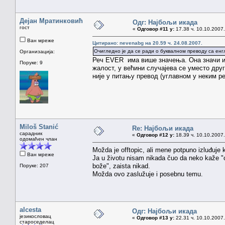
Дејан Мратинковић
Одг: Најбољи икада
гост
«
Одговор #11 у:
17.38 ч. 10.10.2007.
Ван мреже
Цитирано: nevenabg на 20.59 ч. 24.08.2007.
Очигледно је да се ради о буквалном преводу са енг
Организација:
Реч EVER има више значења. Она значи и 
Поруке: 9
жалост, у већини случајева се уместо дру
није у питању превод (углавном у неким р
Miloš Stanić
Re: Најбољи икада
сарадник
«
Одговор #12 у:
18.39 ч. 10.10.2007.
одомаћен члан
Možda je offtopic, ali mene potpuno izluđuje
Ван мреже
Ja u životu nisam nikada čuo da neko kaže "o,
bože", zaista nikad.
Поруке: 207
Možda ovo zaslužuje i posebnu temu.
alcesta
Одг: Најбољи икада
језикословац
«
Одговор #13 у:
22.31 ч. 10.10.2007.
староседелац