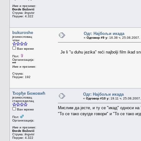
Име и презиме:
Đorđe Božović
Струка:
lingvist
Поруке: 4.322
bukuroshe
Одг: Најбољи икада
језикословац
«
Одговор #9 у:
16.38 ч. 25.08.2007.
члан
Ван мреже
Je li "u duhu jezika" reći najbolji film ikad s
Пол:
Организација:
***
Име и презиме:
Струка:
Поруке: 192
Ђорђе Божовић
Одг: Најбољи икада
језикословац
«
Одговор #10 у:
19.11 ч. 25.08.2007.
староседелац
Мислим да јесте, и ту се "икад" односи н
Ван мреже
"То се тако свугде говори" и "То се тако иг
Пол:
Организација:
Име и презиме:
Đorđe Božović
Струка:
lingvist
Поруке: 4.322